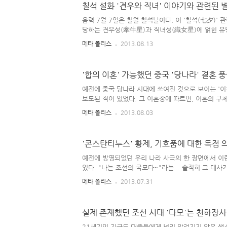
칠석 설화 '견우와 직녀' 이야기와 관련된 
열 : 어동육서(魚東肉西) - 생선은 오른쪽에, 육류는 
두부탕 등 탕류를 올려 놓는다. 4열 : 좌포우혜(左脯右
음력 7월 7일은 칠월 칠석날이다. 이 '칠석(七夕)' 
오른쪽에 놓는다. 5열 : 홍동백서(紅..
당하는 견우성(牽牛星)과 직녀성(織女星)에 얽힌 유명
직녀 이야기 ] 하늘 나라에서 소를 돌보는 일을 하던 
메타 폴리스
2013.08.13
하던 옥황상제의 딸 '직녀'가 서로 반한 뒤 '사랑 놀
을 소홀히 하자, 하늘 나라 궁궐 꽃밭이 (소로 인해)
되었다. 견우와 직녀의 태만함에 '몇 번이나 주의를 
'합의 이혼' 가능했던 중국 '당나라' 결혼 
하고 다시금 게을러지곤 했던 그들에게 분노한 나머지,
떨어뜨려 놓고, 매년 7월 7일(칠월 칠석날)에만 만날
예전에 중국 당나라 시대에 쓰여진 것으로 보이는 '
오는 7월의 일곱 번째 날에 견우와 직녀는 '은하수..
보도된 적이 있었다. 그 이혼장에 따르면, 이혼의 구
대략적인 이유로 '성격 차이'를 든 걸로 나오는데, 
메타 폴리스
2013.08.03
'로 헤어진다~'는 멘트를 단골로 하게 된 것이 그 
게 아닐까 하는 생각이 들었다. 그 고문서 내용에 의
'남존여비' 보다는 '남녀 평등'의 분위기가 짙었다고
'콘스탄티누스' 황제, 기호품에 대한 독점 
만, 불과 몇 십 년 전만 해도 우리 나라에서 '여성'의 
지 않았다. 그게 다 조선 시대 때 넘어온 중국 사상의
예전에 방영되었던 우리 나라 사극의 한 장면에서 이
유교적 관념이 넘어오기 전엔, 우리 나라에서도 여권이 
있다. "나는 조선의 국모다~"라는... 솔직히 그 대
았으며 '그저 왕과 혼인했을 뿐인 한 나라의 중전이 
메타 폴리스
2013.07.31
나~?'라는 생각이 들었지만, 다르게 생각해 보면 나
을 향해 '자식을 보살피는 아버지와 같은 마음'으로 
중전 또한 '어머니와 같은 마음'으로 백성들의 삶을 
실제 존재했던 조선 시대 '다모'는 천하장사
보통.. 사랑은 '내리사랑'이라 하여, 자식이 부모 위
끔찍하게 사랑하는 마음이 더 크다. 어떤 부모든 (정
21세기인 지금도 대중들에게 널리 알려지지 않은 생