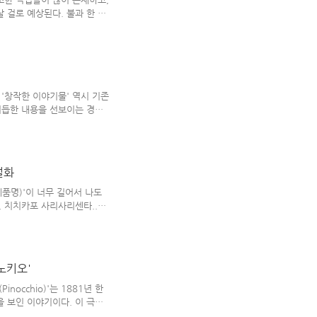
한 음식이..
 걸로 예상된다. 불과 한 세
 기준에서 특이하게 느껴지는
를 끌었던 '다모(茶母)'의 경
앞에 자가 들어간 걸로도 알 수
이다. 거기에 더하여, 탐정(비
는 '母(모)'는 특정한 일을
이고 형사 사건을 조사하는 다모
 '창작한 이야기물' 역시 기존
거듭한 내용을 선보이는 경우
크 트웨인의 청소년 소설 의 경
 '기본 설정'이 재가공되어 나
 수록된 작품이라, 많은 사람
이야기이다. 소시 적에 그 내
설화
해 보니 '일란성 쌍둥이'가
김새가 똑같다는 설정이 좀 비
제품명)'이 너무 길어서 나도
 ..
, 치치카포 사리사리센타..
전에 들은 이 문구의 유래는 '아
대한 오~래 살 수 있는 이름
려져 있다. 오래 전 한 '코미
나도 긴 이름' 때문에 물에 빠
노키오'
 '김수한무 거북이와 두루
 의미'에 부합할 만한 온갖 것
occhio)'는 1881년 한
 보인 이야기이다. 이 극의
는 목각 인형'으로 나왔고,