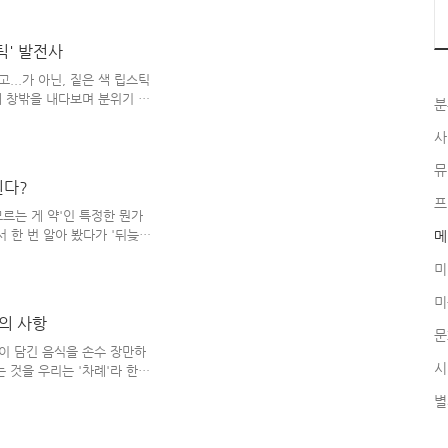
인이었음에도 말이다. 한 편으
 넘어서면서 세상은 그 이전 시
명되고 초고속 인터넷의 보급화
틱' 발전사
 수 있게 되었으며, 최근 들어
의 정보를 습득하거나 웹 커
...가 아닌, 짙은 색 립스틱
 수 있게 되었..
채 창밖을 내다보며 분위기 내
분
들의 전유물이다. 하지만 요즘
고 있다. 남자들도 어느 정도
사
게는 아니더라도) 남자들이
뮤
 그런데.. 그렇게 되면, 사
된다?
 더 많아질 것 같단 엉뚱한
프
크-업 도구 중의 하나인 '립
모르는 게 약'인 특정한 뭔가
메이크..
서 한 번 알아 봤다가 '뒤늦게
메
그 비슷한 상황을 겪게 되었고,
미
는 신화에 나오는 '인류 최초의
도라'로 인해 '인간을 괴롭히는
미
왔다'는 이야기는 워낙에 유명
의 사항
 판도라를 빚어내게 하였고,
문
이 '판도라'란 이름 자체가
성이 담긴 음식을 손수 장만하
시
 것을 우리는 '차례'라 한다.
다 제사 지내는 방식이 조금씩
별
, 비교적 공통적으로 널리 쓰이
 [ 차례상에 음식을 놓는 방
침대)을 놓고 메를 올린다. 2