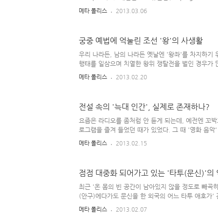
(Sophora tetraptra var. grandiflora) ◈ 대한 
메타 폴리스
2013.03.06
syriacus) ◈ 덴마크 = 붉은 클로버(Triforium pr
니(Swietenia mahogani) ◈ 독일 = 참나무(Quer
논 삼나무(Cedrus libani) ◈ 러시아 = 해바라기(Hel
궁중 예법에 억눌린 조선 '왕'의 사생활
백장미(Rosa alba) ◈ 말레이지아 = 코코수 야자(Coc
=..
우리 나라든, 남의 나라든 옛날엔 '왕좌'를 차지하기
행태를 일삼으며 치열한 왕위 쟁탈전을 벌인 경우가 많
과연 그 삶이 영화롭고 좋기만 했을까..? 서양의 경우
메타 폴리스
2013.02.20
시대 때 임금'이 지켜야 할 궁중 예법이나 그들이 처리
을 살펴보면 그 삶이 썩 좋아 보이지만은 않는다. 당
'왕'은 왕대로, 날마다 수많은 눈과 귀를 의식하며 '
전설 속의 '늑대 인간', 실제로 존재하나?
살아야 했던 것이다. 지금보다 '의학적 수준'이 많이 
르봉 왕조'의 루이 14세(Louis XIV)가 돌팔이 궁
요즘은 라디오를 좀처럼 안 듣게 되는데, 예전엔 꼬박
평생 고생했다는 얘기는 꽤 유명한데, 우리 ..
로그램을 즐겨 들었던 때가 있었다. 그 때 '영화 음악
난다. 특히 연말 되면 '오랫동안 대중들로부터 사랑 
메타 폴리스
2013.02.15
시리즈로 들려주곤 했었는데, 영화 주제가도 거기에 
다. 그 작품에 나오는 '나자리노'는 늑대 인간의 이름
서 기억이 가물가물하지만, 예전에 본 그 영화가 꽤 
점점 대중화 되어가고 있는 '타투(문신)'의
라 같은 드라마에서도 '보름달'이 뜨면 항상 무슨 일
의 능력 수치가 상승하기도 함), 이 영화에서도 7번째
최근 '온 몸의 빈 공간이 남아있지 않을 정도로 빼곡하
달'이 뜰 때마다 늑대로 변신해야만 했다. 한마디로 '늑
(안구)에다가도 문신을 한 외국의 어느 타투 애호가'
놀라게 한 일이 있었다. 한 때는(불과 90년대까지만 
메타 폴리스
2013.02.07
화의 영향인지는 몰라도 '문신'은 깍두기 아저씨(조