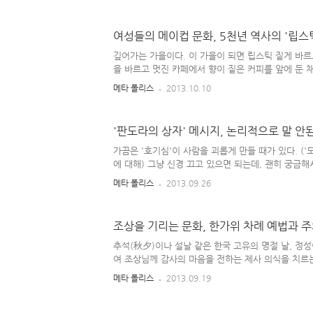
하는 거였다. 나름 TV에도 많이 나오고 유명한 연예
론 그런 현상이 이해되기도 했다. 2000년대 초반을
대와 많이 달라졌다. 각종 편리한 현대적 기기가 발
여성들의 메이컵 문화, 5천년 역사의 '립스
에 따라 그 누구나 손쉽게 다양한 '정보'를 바로 접할
선 무선 랜과 스마트폰으로 인해 길 가다가도 어떤 류
깊어가는 가을이다. 이 가을이 되면 립스틱 짙게 바르고
뮤니티에서 특정한 활동을 한다든가 갖가지 놀이를 즐길
을 바르고 멋진 카페에서 향이 짙은 커피를 앞에 둔 
고싶단 생각이 들곤 한다. 물론, 이 '립스틱'은 여성
메타 폴리스
2013.10.10
엔 '화장품'이 여성들만의 전유물이 아니란 얘기도 돌
가꿔야 되는 시대인데, 언젠가는 (여자들처럼 화려하
일상적으로 '메이크-업'을 하는 날도 오지 않을까 싶다.
'판도라의 상자' 메시지, 논리적으로 말 안
랑하는 연인들의 키스씬 연출에 이전보다 애로 사항이
생각도...;; 샤넬 브랜드의 창시자인 코코 샤넬은 메이
가끔은 '호기심'이 사람을 괴롭게 만들 때가 있다. ('
스틱'을 여자들의 가장 큰 무기로 꼽았다. 개인적으로 
에 대해) 그냥 신경 끄고 있으면 되는데, 괜히 궁금해
괴로워 하면서 후회'하게 되는 그런 상황.. 얼마 전 
메타 폴리스
2013.09.26
문득 속에 나오는 여인 '판도라'가 생각났다. 판도라
여인'이라고도 알려져 있는데, 이 호기심 대마녀 '판
온갖 질병과 괴로움 등이 세상에 재앙처럼 쏟아져 나
조상을 기리는 문화, 한가위 차례 예법과 주
하다. 제우스 신이 대장간의 신 헤파이스토스를 시켜
그 후 여러 신들이 그녀에게 갖가지 선물을 선사했다. 
추석(秋夕)이나 설날 같은 한국 고유의 명절 날, 정
'모든 선물을 받은 여인'이란 뜻을 담고 있다. ..
여 조상님께 감사의 마음을 전하는 제사 의식을 치르는
가가례(家家禮)란 말이 있듯, 각 지역마다 & 집집마
메타 폴리스
2013.09.19
다르다. 하지만 '제상은 북쪽을 향해 놓는다'와 같이
는 진설법(제사의 상차림과 제사 지내는 방법)이 있다.
식 ] 1열 : 시접(수저를 담는 대접)과 잔반(술잔과 받