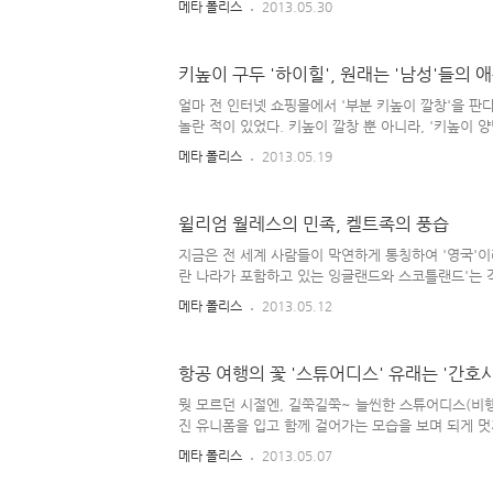
메타 폴리스
2013.05.30
그 대목은 본 동화의 가장 강렬한 설정이라 할 수 있는
'거짓말 하지 말고 착하게 살자~' 정도를 들 수 있을 
오'의 창조주는 제페토 할아버지~(혼자 사는 할아버
키높이 구두 '하이힐', 원래는 '남성'들의 
인형에게 뇌와 심장을 선사하였기에, 피노키오는 움직이
제페토 할아버지가 만든 '철딱서니 & 개망나니 피노
얼마 전 인터넷 쇼핑몰에서 '부분 키높이 깔창'을 판
가 갖가지 다양한 모험을 하면서 있는 고생 없는 고생 
놀란 적이 있었다. 키높이 깔창 뿐 아니라, '키높이 
얼굴에 결점이 있는 사람들도 돈만 있으면 어느 정도
메타 폴리스
2013.05.19
수 있고(지금은 '신'이 아니라 '성형 외과 의사'들이
는 시대이다), 루저(?)라 불리는 남녀들도 굽 있는 
통해 자신의 단점을 약간은 보완할 수 있다. 사회 전
윌리엄 월레스의 민족, 켈트족의 풍습
로 흐르는 건 좋지 않지만, '타고난 슈퍼 모델급 기럭
아닌 사람들이 '후천적인 노력'에 의해 자기 외모의 
지금은 전 세계 사람들이 막연하게 통칭하여 '영국'이
있다는 점을 굳이 나쁘게만 볼 수도 없을 것이다...
란 나라가 포함하고 있는 잉글랜드와 스코틀랜드'는 
영국령에 속해 있는 '북아일랜드'와 '웨일즈' 역시 마
메타 폴리스
2013.05.12
풍습이나 신화에 대해 관심이 많은데, 지금의 영국 땅
로 이 '켈트족'이었다. 하지만 오래 전, 그곳에 온' 
탐내어 켈트족을 스코틀랜드 지방으로 몰아낸 뒤 잉글
항공 여행의 꽃 '스튜어디스' 유래는 '간호사
지난 역사 속에서 여러 복잡한 사건들이 있었으며, 우
가와는 달리 '영국'은 켈트족, 바이킹족, 스코트족, 
뭣 모르던 시절엔, 길쭉길쭉~ 늘씬한 스튜어디스(비행
이 쟁탈전을 벌이다가 탄생한 국가이기에 지금도 한 나
진 유니폼을 입고 함께 걸어가는 모습을 보며 되게 멋
하지만 그 실체(?)를 알고 나선 조금 실망하기도 했는
메타 폴리스
2013.05.07
보면 '스튜어디스(Stewardess)'는 비행기 안에 
그들의 심부름을 도맡아 하는 급사에 가까운 직업이다.