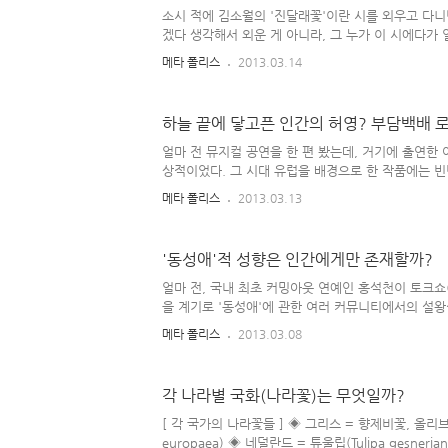
사실 그 이전까지만 해도 사극에 나오는 왕들은 '태종', '세
소시 적에 김소월의 '진달래꽃'이란 시를 외우고 다니
조', '세..
겠다 생각해서 외운 게 아니라, 그 누가 이 시에다가
읊어줬는데 그게 재미있어서 계속 따라하다 보니 자연
메타 폴리스
2013.03.14
그로부터 세월이 꽤 흐른 어느 날 '가수 마야'가 이
가요를 들고 나왔는데, 그 곡의 멜로디 라인이 내가 
'진달래송~♬'이랑 똑같아서 놀란 적이 있다. 그런 걸
하늘 끝에 닿고픈 인간의 허영? 부담백배 
꽃) 자체가 오래 전부터 우리 나라 곳곳에서 '구전 가
래인 모양이다. 김소월의 '진달래꽃' 구전 가요 뿐 아
얼마 전 뮤지컬 공연을 한 편 봤는데, 거기에 출연한
동요 중에도 진달래 관련한 노래가 있었고 봄마다 자주
상적이었다. 그 시대 유럽을 배경으로 한 작품에는 
비교적 최근에 한 서적을 통해 그것에 관한 내용을 접
메타 폴리스
2013.03.13
겨 보게 되었다. 이름하여 '18세기 미술'에 해당하는 
의 가발을 머리 위에 올린 뒤 그 안을 부풀려서 높고
이나 과일 & 깃털 등으로 장식한다. 이 스타일을 완
'동성애'적 성향은 인간에게만 존재할까?
포마드와 헤어용 분을 바른 뒤 굳히는 작업이 수반되어
순정 만화 같은 데에도, 이런 로코코풍 드레스와 머
얼마 전, 국내 최초 커밍아웃 연예인 홍석천이 토크쇼
빈번하게 등장하곤 했었다. 우리 나라 사극에서 종종 접
을 계기로 '동성애'에 관한 여러 커뮤니티에서의 설왕
내용 중 어떤 '동성애에 관해 부정적인 생각을 갖고 
메타 폴리스
2013.03.08
고 있는 듯한 사람'이 쓴 댓글이 계속 마음에 남았는
르는 것이라 하면서 지구 상에 존재하는 생물 중에 동
간' 밖에 없다는 발언을 하였다. 허나 거기에 의문을 
각 나라별 국화(나라꽃)는 무엇일까?
참이 아닌 걸로 밝혀졌다. 인간 외의 다른 동물들 사
진 것이었다. 개인적으로, 당시 그가 말한 '동성애가 
[ 각 국가의 나라꽃들 ] ◈ 그리스 = 향제비꽃, 올리브(Vio
그런 행위를 하고..'에 을 품게 된 것은 예전에 어디선가
europaea) ◈ 네덜란드 = 튜울립(Tulipa gesner