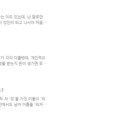
 스마일 교육을 받고난 뒤에 하
로 인식되어졌을 뿐.. 하지만
튜어디스'들은 워낙에 '월급'을
는 이도 있는데, 난 말로만
..
가 성인이 되고 나서야 처음으
다. 개인적으로 경험한 '가위
육체'와 '영', '혼'으로 구성
여 인간의 내면적 요소(그릇
는 그릇과 같다. 가위 눌리는
 달리 인간의 는 아직 잠에서
 일종의 수면 트러블이다. 남들
위'가 각각 다를텐데, 개인적으
영향을 받는지 돈이 생기면 유명
렇다고 돈이 되게 많은 사람은
 여유는 되기에 버는 족족 그런
별로 좋아하지 않는다고 하였
을 받는 편이다. 그래서 훌륭한
유?
데, 그 황홀함이 도를 지나치면
tendhal Syndrome)은
두 자 '성'을 가진 이들이 '외
집안에서도 남자 이름을 '외자
런데, 우리 나라에서 '이'씨 집
었다. 500년 역사를 가진
마 에서의 왕 이름도 '이훤'이
존 인물'이 아니라 '가상 인
'외자 이름을 가진 왕'들이다.