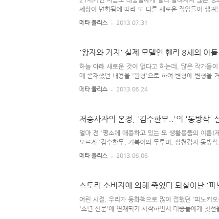
희생하더라도 자기 자식에겐 뭐든 해주고 싶어하며, 귀
세상이 변화됨에 따라 또 다른 새로운 직업들이 생겨날
기 전까지만 해도 존재했었던 '조선 시대'에도 우리
메타 폴리스
2013.07.31
직업들이 꽤 있었는데, 한 때 드라마로 나와서 큰 인기
우 특이한 자질이 요구되는 전문직이라 할 수 있다. 
있듯, 조선 시대 때의 '다모(茶母)'는 를 지칭하는 말
'왕자와 거지' 실제 모델인 헨리 8세의 아들
밀 경찰) 노릇도 겸했던 걸로 알려져 있다. 뒤에 들어가
담당했던 여인을 뜻하는 말로, 조선 시대 땐 '차 끓
하늘 아래 새로운 것이 없다고 하는데, 많은 작가들이
(茶母)' 외에도 '반찬 만드는 일을 도맡아 했던 ..
에 존재했던 내용을 '원형'으로 하여 변형에 변형을 
가 많다. 그게 최초의 설정은 아니었을지 몰라도, 마
메타 폴리스
2013.06.24
우 '이후에 나온 각종 소설이나 드라마' 같은 데에 그
오곤 한다. 어린이들이 읽는 세계 명작 동화 전집에도
들에게 '동화'로 널리 알려진 이야기이다. 내용은 는 
저승사자의 온정, '김수한무..'의 '동방삭' 
용을 봤을 땐 그냥 그러려니 하고 읽었으나, 지금 생각
아니라 '전혀 다른 집(다른 부모) 출생'인 그들의 생
얼마 전 '평소에 애용하고 있는 모 생활용품의 이름(
현실적이긴 하다. 어쨌든.. 작가의 사회 풍자적인 내용도
모르게 '김수한무, 거북이와 두루미, 삼천갑자 동방삭
(후략).....'의 유행어가 떠오른 적이 있었다. 오래 
메타 폴리스
2013.06.06
들이 장수하길 바라는 아버지가 작명가에게 찾아가 최
을 지어달라 했고, 그 때 작명가가 지어준 이름'이라 알
디 프로'에 나온 내용이라는데, 결국 그 아들은 '너무
스토리 소비자에 의해 죽었다 되살아난 '피
져 일찍 죽게 되었다는 웃지 못할 전설이..;; 어쨌든
미..'의 이름을 지어준 작명가는 애초에 '오래 산다는
어린 시절, 우리가 동화책으로 많이 접했던 '피노키오(Pin
들을 다 섞어서 그 긴 이름을 지었을 것이다. 개인..
'소년 신문'에 연재되기 시작하면서 대중들에게 첫선을
주인공인 피노키오는 '거짓말을 할 때마다 코가 길어지