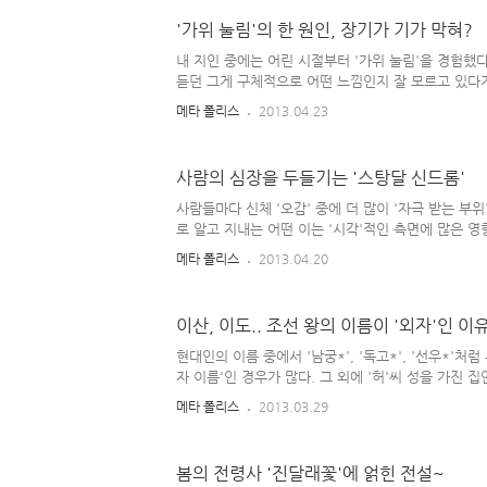
매 되고, 깔끔한 유니폼 입은 여성들'이 일정 수준의
'가위 눌림'의 한 원인, 장기가 기가 막혀?
기에 외형적으로 포장되어 '많이 있어 보이는 직업'으
늘 항공 사고에 대한 위험 부담을 안고 근무하는 '스
내 지인 중에는 어린 시절부터 '가위 눌림'을 경험했다
많이 받기에, 젊은 시절 많은 돈을 벌고자 하는 여성들
듣던 그게 구체적으로 어떤 느낌인지 잘 모르고 있다
로 '가위 눌림'이란 그 특이한 현상을 체험할 수 있었
메타 폴리스
2013.04.23
눌림'은 쉽게 말해 이런 것들이다.. 사람은 기본적으로 '
되어 있는 존재인데, 영과 혼은 합쳐서 '영혼'이라 하
안에 담긴 내용물)를 뜻하고 '육체'는 그것을 담고 있
사람의 심장을 두들기는 '스탕달 신드롬'
것은 그 가 밤에 자다가 '깬 상태'가 되었음에도 그와
'깨지 않은 상태'로, 둘 사이가 따로 놀 때 겪게 되는
사람들마다 신체 '오감' 중에 더 많이 '자극 받는 부
은 가위 눌릴 때 '뭔가가 자기를 짓누르는..
로 알고 지내는 어떤 이는 '시각'적인 측면에 많은 
화가들의 '미술 작품(그림)'을 사 모으곤 했었다. 그
메타 폴리스
2013.04.20
아니지만, 자신이 번 돈으로 하고 싶은 일 할 정도의
쪽으로 투자하는 것 같았다. 허나, 그녀는 '음악'은 
다. 그 지인과 달리, 난 '청각'적인 측면에 많은 자극
이산, 이도.. 조선 왕의 이름이 '외자'인 이
'음악'을 듣는 것에서 종종 큰 황홀함을 맛보곤 하는
'스탕달 증후군'이 되는 게 아닌가 싶다.. 스탕달 증후군(S
현대인의 이름 중에서 '남궁*', '독고*', '선우*'처럼 
18~19C의 프랑스 소설가 ..
자 이름'인 경우가 많다. 그 외에 '허'씨 성을 가진 
이름'으로 많이 짓는다.(허준, 허염, 허재, 허균..) 그
메타 폴리스
2013.03.29
안 사람들이 무더기로 '외자 이름'을 가졌던 시대가 있
'조선 왕조'가 그러했는데, 얼마 전에 끝난 인기 드라
었고(물론 이 극에서의 '이훤' 캐릭터는 조선 시대 '실
봄의 전령사 '진달래꽃'에 얽힌 전설~
물'임) 에서의 세종 대왕 이름도 '이도' 식으로 모두 