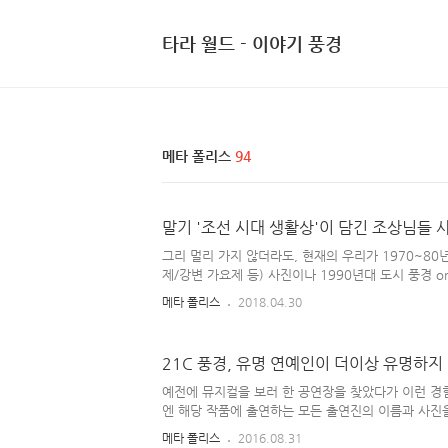
타라 월드 - 이야기 풍경
메타 폴리스
94
말기 '조선 시대 생활상'이 담긴 조상님들 
그리 멀리 가지 않더라도, 현재의 우리가 1970~80
제/강변 가요제 등) 사진이나 1990년대 도시 풍경 
은 사진들 보면 '현재'와 많이 다르다는 걸 알 수 있다
메타 폴리스
2018.04.30
이 유행이었네? 기차역 풍경이 지금이랑 많이 다르구나~
올라가서, 우리 조상님들의 생활상을 담은 구한말 전후
보면 '현재와 엄청난 차이점'들을 발견할 수 있다. 
21C 풍경, 유명 연예인이 더이상 유명하지
통 수단, 생활상 등이 현저하게 다르니 말이다. 앞으로
(2010년대)'의 우리 모습을 담은 사진들을 보게 된
예전에 뮤지컬을 보러 한 공연장을 찾았다가 이런 경험
될까? [ '사진'을 통해, 100여 년 ..
엔 해당 작품에 출연하는 모든 출연진의 이름과 사진을
유명 연예인도 끼어 있었는데, 나와 동행한 지인이 
메타 폴리스
2016.08.31