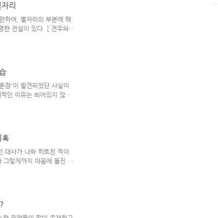
별자리
서쪽에 차린다. 3열 : 고기탕,
醯) - 포는 왼쪽에, 식혜는
관련하여, 별자리의 부분에 해
한 전설이 있다. [ 견우와
목동 '견우'와 베 짜는 일을
음'에만 몰두하느라 각자의 일
 망가지고 입을 옷이 없어지게
준 옥황상제'는 그럼에도 불구
풍습
 그 둘을 극과 극의 동/서로
 수 있게 하였다. 해마다 돌아
이혼장'이 발견되었단 사실이
체적인 이유는 씌어있지 않고
요즘 유명인들이 이혼할 때에
당나라 이혼장에서부터 유래된
하면, 의외로 중국의 그 시기엔
 한다. 지금이야 많이 나아졌지
의혹
위상은 '남성'에 비해 그리 높
 영향 때문이다. 중국 쪽에서
런 대사가 나와 히트친 적이
..
사가 그렇게까지 마음에 들진 않
무슨 (백성들의) 어머니 씩이
라를 통치하는 임금은 백성들
살아가면 좋고, 왕의 와이프인
보살피는 게 바람직하긴 하다.
?
하는 것 보다는 부모가 자식을
상적인 부모라면) 자신이 좀
소한 직업들이 많이 존재하고,