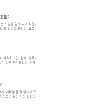
데, 이 이야기의 교훈 하면
것이다. '목각 인형 피노키
지가 안쓰러운 요정이 그 목각
애용품?
는 인형이 될 수 있었다.)
키오'가 맨날 말썽만 일으키다
다는 사실을 알게 되어 적잖이
다..
양말'도 있다고 들었다. 요즘엔
의 튜닝을 통해 결점을 커버할
 미남/미녀를 만들어 내기도 하
신발이나 깔창 & 키높이 양말을
반적으로 너무 외모 지상주의
지, 타고난 조각 미남/미녀'가
퀄러티를 조금이라도 높일 수
라 생각하지만, 원래 '영국이
각기 다른 국가였었다. 현재
찬가지.. 개인적으로 켈트족
에 원래 살고 있던 민족이 바
앵글로 색슨족'이 그들의 땅을
랜드를 세웠다. 그 이전에도
'
리 나라와 같은 단일 민족 국
앵글로 색슨족 등 여러 민족들
기 승무원)들 몇 명이서 멋
라 내에서 ..
지다고 여겼던 적이 있었다.
데, 그 면면을 냉철하게 바라
탑승한 손님들에게 서빙을 하고
 그걸 워낙에 '인물 되고, 몸