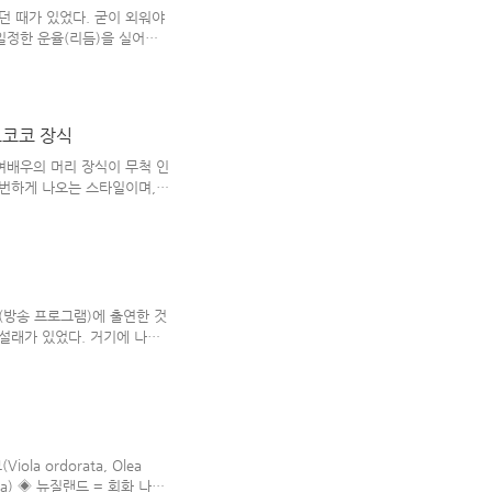
종', '숙종', '고종', '선
던 때가 있었다. 굳이 외워야
 일정한 운율(리듬)을 실어서
스레 암기가 되었던 것이다.
란 김소월의 시를 가사로 사용한
어린 시절부터 흥얼거렸던 그
 보면, 그 운율의 곡(진달래
로코코 장식
요' 비슷하게 불리워졌던 노
니라, 어린 시절에 좋아했던
 여배우의 머리 장식이 무척 인
 불렀던 ..
빈번하게 나오는 스타일이며,
한 적이 있었던 터라 더 눈여
'로코코 스타일'~ 여러 형태
 길다란 모양으로 표현하며, 꽃
성하기 위해선, 전분이 포함된
야만 했다. 소시 적에 접한
리 장식으로 치장한 여인네들이
(방송 프로그램)에 출연한 것
하는 '..
설래가 있었다. 거기에 나온
있거나 혐오스런 태도를 지니
데, 그는 동성애가 자연을 거스
성애적 성향을 보이는 건 '인
품고 조사해 본 결과, 그것은
이에서도 종종 동성애가 이뤄
자연을 거스르고.. 인간들만
la ordorata, Olea
 '인간..
iana) ◈ 뉴질랜드 = 회화 나무