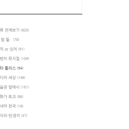
류 전체보기
(820)
.람.들..
(78)
직 or 싱어
(91)
렌치 뮤지컬
(109)
타 폴리스
(94)
디어 세상
(146)
술관 앞에서
(161)
화가 토크
(86)
네마 천국
(18)
자리-탄생석
(37)