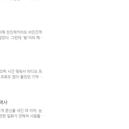
민국 = 무궁화(Hibiscus
atense) ◈ 도미니카 = 마호가
cus robur) ◈ 레바논 = 레바
ianthus sp) ◈ 루마니아 =
os nucifera) ◈ 멕시코
 위해 친인척끼리도 비인간적
았다. 그런데 '왕'이라 해서
도 그렇지만, 우리 나라 '조선
해야 할 업무량 & 사생활 등
시 한 나라의 최고 자리였던
의무감에 투철한 피곤한 삶'을
낮았던 17세기에 프랑스 '부
정 의사 때문에 치아를 다 뽑아서
꼬박 시간 맞춰서 라디오 프
' 프로도 많이 들었던 기억이
받았던 주옥 같은 영화 음악'을
빠지지 않고 등장했던 것 같
을 뜻하는 말이다. 오래 되어
슬펐던 걸로 기억한다. 우리 나
 역사
이 벌어지곤 했었는데(구미호
 태어난 남자 아이는 '보름
게 문신을 새긴 데 이어, 눈
대 인간'..
 관련 일화가 전해져 사람들을
해도) 당시 유행했던 조폭 영
폭)들만의 특이한 기호란 인식