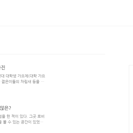
사진
년대 대학생 가요제(대학 가요
or 젊은이들의 차림새 등을 담
. '저 때는 저런 헤어 스타일
' 등을 느끼며... 조금 더
로 한 '조선 시대' 사진들을
백성들 옷차림새부터 건축물, 교
 않은?
 100년 뒤의 사람들이 '현재
다면, 이 비슷한 감정을 느끼게
을 한 적이 있다. 그곳 로비
 볼 수 있는 공간이 있었고
그 연예인이 누군지 모르겠다고