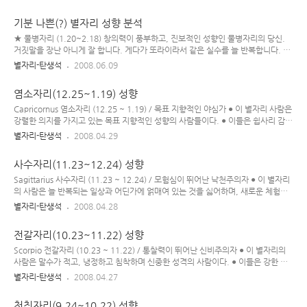
에 해당하는 이 별자리의 사람들은 대개 감정적이고, 쾌활한 타입이며 벌컥 화를 냈
다가도 금세 잊는다. 이들은 모험적이며 힘이 넘치는 사람들이고, 모든 사람을 고무
기분 나쁜(?) 별자리 성향 분석
하는 원천으로서 행동한다. 그들은 즉각적이며, 생기 넘치는 추진력이 담긴 행동으
로 불꽃을 피운다. 또한 지성적이고, 자아 개발적이며, 창조적이고, 이상주의적이다.
★ 물병자리 (1.20~2.18) 창의력이 풍부하고, 진보적인 성향인 물병자리의 당신.
이들은 모두 확실한 울림이 있으며, 삶에 대한 열정과 내적인 화염을 바깥으로 반사
거짓말을 장난 아니게 잘 합니다. 게다가 또라이라서 같은 실수를 늘 반복합니다. 모
시키며 불타 오른다. ◈ 애정 ..
두가 당신을 열라 븅신이라고 생각할 것입니다. ★ 물고기자리 (2.19~3.20) 당신의
별자리-탄생석
2008.06.09
생생한 상상력 때문에 당신은 종종 CIA나 FBI가 자신을 추적 중이라고 생각합니다.
당신은 친구들에게 거의 영향력이 없군요. 사람들이 당신이 스스로 능력이 있다고 착
염소자리(12.25~1.19) 성향
각, 거만을 떨고 다니는 꼴을 참지 못하는 것도 당연하지요. 자신감도 부족하군요. 대
체로 허접 쓰레기 인간형이 이 별자리의 사람들입니다. ★ 양자리 (3.21~4.19) 선
Capricornus 염소자리 (12.25 ~ 1.19) / 목표 지향적인 야심가 ● 이 별자리 사람은
구자 스타일의 사람입니다. 그래서 당신 외의 다른 사람들은 다 당신의 꼬붕이라고
강렬한 의지를 가지고 있는 목표 지향적인 성향의 사람들이다. ● 이들은 쉽사리 감정
생각하죠..? 섣부르게 남을 비난하..
에 휩쓸리지 않는.. 현실적이고, 독립적이며, 책임감이 강한, 목표 의식이 뚜렷한 경
별자리-탄생석
2008.04.29
향이 있으며 근면 성실하다. ● 염소자리 사람들은 일 처리를 하는 데에 빈틈이 없으
며, 인내심도 강한 편이고 기본적인 야망이 큰 편인데 때론 자신의 이익을 위해 다른
사수자리(11.23~12.24) 성향
사람들을 이용하기도 한다. ● 성취욕이 강한 염소자리 사람은 웬만한 일에는 쉽게 좌
절하지 않으며, 자기 분야에서 최고가 되기 위해 노력을 아끼지 않는다. ● 이들은 또
Sagittarius 사수자리 (11.23 ~ 12.24) / 모험심이 뛰어난 낙천주의자 ● 이 별자리
한 자기 속을 잘 드러내지 않으며 꽤 조심스런 성격에, 다소 완고한 면모를 보이긴 하
의 사람은 늘 반복되는 일상과 어딘가에 얽매여 있는 것을 싫어하며, 새로운 체험이
나 대체로 부지런하고, 신..
나 모험을 좋아하는 활동적인 성향의 사람이다. ● 이들은 돌아다니는 것을 좋아할 뿐
별자리-탄생석
2008.04.28
아니라, 종교나 철학 등 새로운 지식을 습득하는 데에도 흥미를 보인다. ● 밝고 열정
적인 사수자리 사람은 낙천적이고 정직하며 지적인 편이지만, 때론 현실과 동떨어진
전갈자리(10.23~11.22) 성향
이상주의로 흐르기도 한다. ● 사수자리 사람은 도전을 좋아하고, 아슬아슬한 모험을
즐기며 솔직하고 직설적이다. 또 사회적 약자의 편에 서기를 좋아하며, 자신이 옳다
Scorpio 전갈자리 (10.23 ~ 11.22) / 통찰력이 뛰어난 신비주의자 ● 이 별자리의
고 믿는 것에 대해 확신이 강한 편이다. ● 이 별자리 사람은 자유를 사랑하고, 여러
사람은 말수가 적고, 냉정하고 침착하며 신중한 성격의 사람이다. ● 이들은 강한 의
사람들과 어울리기를 좋아하며 밝고..
지력을 가지고 있으며 다른 사람을 정확히 꿰뚫어볼 줄 아는 예리한 눈을 가지고 있
별자리-탄생석
2008.04.27
고, 직관력과 추리력이 뛰어나며 날카로운 분석력을 지니고 있다. ● 또한 깊고 신비
로운 비밀을 간직하고 있는 경우가 많고, 감정적인 편이라 자기만의 감정에 잘 빠져
천칭자리(9.24~10.22) 성향