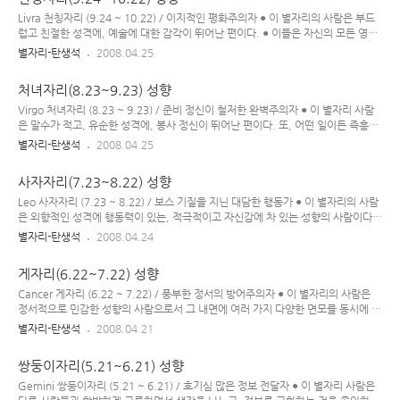
드는 편이다. ● 전갈자리 사람은 제어력이 뛰어나서 겉으론 평온해 보이지만, 그 내
면엔 강렬한 힘이 내재되어 있는 경우가 많고 타인에게 부당하게 이용 당하거나 피해
Livra 천칭자리 (9.24 ~ 10.22) / 이지적인 평화주의자 ● 이 별자리의 사람은 부드
입는 걸 싫어한다. ● 이 별자리 사람은 신중하고 침착함과 동시에 열정적이기도 해서
럽고 친절한 성격에, 예술에 대한 감각이 뛰어난 편이다. ● 이들은 자신의 모든 영역
좋아하는 대상이 생기면 극단적으로 빠져드..
에서 조화로운 삶을 추구하며, 비교적 편견 없이 사물을 바라보는 객관적인 시각을
별자리-탄생석
2008.04.25
가지고 있으나 때론 어떤 상황에 대해 쉽게 결단을 내리지 못하는 우유부단한 모습을
보이기도 한다. ● 천칭자리 사람들에겐 음악적, 미술적 감각과 재능이 있으며 자신의
처녀자리(8.23~9.23) 성향
외모를 잘 가꿀 줄도 안다. 또, 기본적으로 평화를 사랑하며 예의 바르고 사교적인 성
향의 사람들이다. ● 이 별자리 사람은 극단적인 상황, 극단적인 견해를 싫어하며 타
Virgo 처녀자리 (8.23 ~ 9.23) / 준비 정신이 철저한 완벽주의자 ● 이 별자리 사람
인이 자신에 대해 비판을 가하는 것 또한 견디기 힘들어한다. ● 이들은 타인들과의
은 말수가 적고, 유순한 성격에, 봉사 정신이 뛰어난 편이다. 또, 어떤 일이든 즉흥적
관계에 있어서 양보도 잘하고, 별 트..
으로 처리하기 보다는 철저하게 계획을 세워서 행하기를 원하는 완벽주의자이다. ●
별자리-탄생석
2008.04.25
처녀자리의 사람은 다른 사람들에게 꼭 필요한 존재가 되기를 원하며, 타인의 도움
요청에 쉽게 응하는 편이다. ● 이들은 다소 융통성이 없다고 여겨질 정도로 비판적이
사자자리(7.23~8.22) 성향
고 분석적이며 완벽주의자적인 성향을 보이고, 사물에 대한 기준치가 높아서 때론 자
기 기준에 맞지 않는 타인에 대해 배척하게 됨으로써 까다로운 사람이란 인상을 심어
Leo 사자자리 (7.23 ~ 8.22) / 보스 기질을 지닌 대담한 행동가 ● 이 별자리의 사람
주기도 한다. ● 이 별자리의 사람은 정확하고 섬세한 성격에, 매사 조심성이 있고 부
은 외향적인 성격에 행동력이 있는, 적극적이고 자신감에 차 있는 성향의 사람이다.
지런하며, 계획적이고 현실적인 성향을 지니..
기본적인 리더쉽이 있으며, 자신이 남에게 명령을 받거나 이끌려 가는 것은 싫어한
별자리-탄생석
2008.04.24
다. ● 대체로 통이 크고 너그러운 성격이지만, 그 누군가가 자신을 비난하거나 적의
를 보이면 공격적인 자세를 취한다. 하지만 먼저 굽히고 들어오는 이에 대해선 대체
게자리(6.22~7.22) 성향
로 관대한 편이다. ● 사자자리 사람은 대담하고 정열적이며, 때론 성질 급한 면을 보
이기도 한다. 대체로는 따뜻하고 밝은 기운을 가진 사람들이기에 우울증에 빠진다거
Cancer 게자리 (6.22 ~ 7.22) / 풍부한 정서의 방어주의자 ● 이 별자리의 사람은
나 하는 일은 드물며, 의지와 용기가 강한 성격의 사람들이다. ● 하지만 때론, 지나치
정서적으로 민감한 성향의 사람으로서 그 내면에 여러 가지 다양한 면모를 동시에 가
게 리더쉽이 강한 나머지 타인의 영역에 대해..
지고 있기에, 한 마디로 딱 잘라 표현할 수 없는 복잡한 내면의 소유자이다. ● 비교적
별자리-탄생석
2008.04.21
감정의 폭이 큰 편으로, 평소엔 대체로 내성적이고 조심스럽고 소심한 면모를 보이지
만 때론 사랑하는 사람을 위해 거침 없는 용기를 발휘하기도 한다. ● 어떤 때에는 지
쌍둥이자리(5.21~6.21) 성향
나치게 감정적으로 치우치기도 하고, 종종 침울한 상태에 곧잘 빠지기도 한다. ● 게
자리 성향의 사람은 상처받은 일을 쉽게 잊지 못하며, 타인의 감정에 민감하게 반응
Gemini 쌍둥이자리 (5.21 ~ 6.21) / 호기심 많은 정보 전달자 ● 이 별자리 사람은