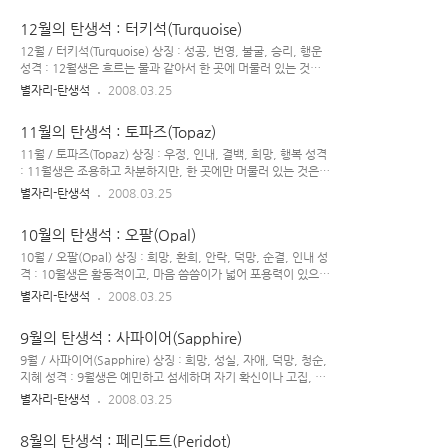
며 튀는 행동을 좋아하는 두 가지 부류의 사람으로 나눌 수 있다. ● 이 별자리의 사람
12월의 탄생석 : 터키석(Turquoise)
은 좀처럼 자신의 주장을 굽히지 않지만, 일단 자신의 견해가 틀렸다는 게 확실히 드
러나면 스스로 실수를 인정하는 솔직함도 가지고 있다. ● 물병자리의 사람은 독창적
12월 / 터키석(Turquoise) 상징 : 성공, 번영, 불굴, 승리, 행운
이고 창의력이 있으며, 지적이고 독립적인 성향의 사람으로.. 다른 별자리 사람에 비
성격 : 12월생은 흐르는 물과 같아서 한 곳에 머물러 있는 것을
해 개인주의적인 성향이 가장 강한 편이다..
좋아하지 않는다. 바쁘게 움직일수록 신명이 나고 즐거운 스타
별자리-탄생석
2008.03.25
일이며, 낮보다 야간 활동이 많은 야행성으로, 비밀스럽고 은밀
한 것을 좋아해서 오히려 밤에 눈이 초롱초롱해지는 형이다. 날
11월의 탄생석 : 토파즈(Topaz)
렵함과 민첩함이 특징이니 살이 찌지 않도록 주의하는 것이 좋으
며, 살이 찌게 되면 매사에 자신의 특성을 발휘하지 못할 수도 있
11월 / 토파즈(Topaz) 상징 : 우정, 인내, 결백, 희망, 행복 성격
다. 12월생은 변화에 강하고, 그 변화 또한 다양하다. 처세술이
: 11월생은 조용하고 차분하지만, 한 곳에만 머물러 있는 것은
좋으며 애교가 있고, 한 곳에 머물러 있는 것보다 돌아 다니는 것
좋지 않다. 이것저것 가리지 않고 잘 먹는 편으로, 식복과 식탐을
별자리-탄생석
2008.03.25
을 좋아하는 기질이 있다. 따라서 머물러 일을 하거나 내적인 일
모두 지니고 있다. 살이 찌기 좋은 체질로, 마른형 보다는 약간
보다는 밖으로 다니며 벌이는 일에 인정을 받는 편이다. 다른 사
통통한 것이 오히려 운이 따르는 경우이다. 청개구리 형으로, 잔
10월의 탄생석 : 오팔(Opal)
람..
소리를 싫어한다. 내버려 두면 잘 하지만, 간섭하면 행하기 싫어
지니 반항심이 있다. 또, 열등 의식을 가지고 있으며 자존심이 강
10월 / 오팔(Opal) 상징 : 희망, 환희, 안락, 덕망, 순결, 인내 성
하다. 창의성이 강해 남들이 행하는 평범함 보다는 독특하고 이
격 : 10월생은 활동적이고, 마음 씀씀이가 넓어 포용력이 있으며
색적인 것에 관심이 많다. 심술이 많아서 억지를 잘 부리며 질투
사람들을 편안하게 해 준다. 언변이 좋지만, 조금은 직선적이며
별자리-탄생석
2008.03.25
또한 많다. 창의적인 머리는 좋으나 끈기가 부족하고, 즉흥적인
투박한 말투가 있다. 한번 관계를 맺으면 의리를 중요시 여겨 상
일에 강하다. 지적인 것을 좋아하고, 감수성이 풍부하여 예민
대가 등을 돌리기 전에는 먼저 돌아서는 경우가 없으며, 책임감
9월의 탄생석 : 사파이어(Sapphire)
하..
이 강해 주어진 일에 대해선 최선을 다하는 편이다. 정이 많은 편
이며, 인간적인 것에 약하며 대의적인 것을 좋아해 국가적인 일
9월 / 사파이어(Sapphire) 상징 : 희망, 성실, 자애, 덕망, 청순,
에 관심이 많고, 정의감도 있다. 자기 합리화가 강해 어떤 일을
지혜 성격 : 9월생은 예민하고 섬세하며 자기 확신이나 고집, 주
해도 크게 후회하지는 않으며, 잘못 되더라도 뒤끝이 없고 미련
장이 강한 편이다. 현실적인 사고는 강하나 집착하지 않는다. 보
별자리-탄생석
2008.03.25
이 적다. 하지만 극과 극의 성품을 가지고 있어, 사람을 대하거나
통, 남을 위해 봉사하고 헌신하는 기질이 있다. 그로 인해 주변을
일을 추진함에 있어 편견이 심하다. 행동에 비해 인덕이 많지 않
위해 베풀지만 베푸는 것으로 그칠 뿐 돌아오는 것은 없으니 기
8월의 탄생석 : 페리도트(Peridot)
으..
대하지 않는 것이 좋다. 때로는 신경이 예민해서 날카롭고 차가