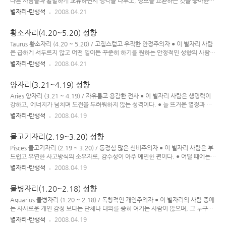
하고 타인에 대한 배려가 뛰어난 편이지만 자칫 타인에 대한 지나친 간섭으로 갈등을
다른 사람들과 활발하게 교류하면서 생각을 나누고, 정보를 교환하는 것을 좋아한
일으킬 수도 있다. ● 이 별자리의 사..
다. ● 쌍둥이자리 사람은 호기심이 굉장히 많으며 늘 새로운 정보에 목말라 하고, 타
별자리-탄생석
2008.04.21
인들과의 커뮤니케이션을 중시하기 때문에 사람들 만나는 일을 즐겁게 생각한다. ●
이들은 정보 습득에만 민첩한 것이 아니라, 대체적인 몸동작도 빠른 편이며 말을 조
황소자리(4.20~5.20) 성향
리 있게 잘 한다. ● 호기심이 많아서 새로운 일을 잘 벌이지만, 이내 또 다른 새로운
흥미거리를 찾아 나서기도 하므로 한 가지 일을 꾸준하게 하는 지속성은 좀 부족한
Taurus 황소자리 (4.20 ~ 5.20) / 고집스럽고 우직한 안정주의자 ● 이 별자리 사람
편이다. ● 때론 잔머리를 굴리거나 변덕스러운 성향을 보이기도 하며, 쓸데없는 정보
은 급하게 서두르지 않고 어떤 일이든 꾸준히 하기를 원하는 안정적인 성향의 사람이
에 관심을 가지기도 한다. ● 이 별자리의..
다. 약간 보수적인 면도 있으며, 고집이 센 편이다. ● 황소자리 사람은 강한 의지력을
별자리-탄생석
2008.04.21
가지고 있는 실용주의적인 성향의 사람으로서 안정적인 삶을 위협하는 변화를 싫어
하고, 어려운 상황에 직면하게 되더라도 타인에 대해 쉽게 신의를 저버리지 않는다.
양자리(3.21~4.19) 성향
● 이 별자리의 사람은 음악과 미술 등 아름다운 것을 좋아하며, 그런 분야에 재능을
가지고 있는 경우도 많다. 하지만 지나치게 화려하고 아름다운 것을 추구하다가 자칫
Aries 양자리 (3.21 ~ 4.19) / 자유롭고 용감한 전사 ● 이 별자리 사람은 생명력이
쾌락에 탐닉하는 감각주의자로 전락할 위험도 있기에, 그것에 대해 조심할 필요가 있
강하고, 에너지가 넘치며 도전을 두려워하지 않는 성격이다. ● 늘 뜨거운 열정과 에
다. ● 또한, 움직임이 적은 반면 음식을..
너지로 가득 차 있고, 다소 충동적인 면도 있으며 개척 정신이 강한 편이다. 또한, 자
별자리-탄생석
2008.04.19
유를 사랑하고 어디 한 군데 매여 있거나 구속 받는 걸 싫어한다. ● 양자리의 사람은
단순, 대담하며 도전 정신이 강하나 싫증을 잘 내는 성격이어서 어떤 일이든 오래 지
물고기자리(2.19~3.20) 성향
속하지 못하고 중간에 그만둬 버리는 경향도 있다. ● 자기 중심적인 성향이 강하여,
때론 주변 상황을 별로 고려하지 않거나 너무 자기 중심적으로 흐르게 되어 무모함으
Pisces 물고기자리 (2.19 ~ 3.20) / 동정심 많은 신비주의자 ● 이 별자리 사람은 부
로 변질될 수도 있다. ● 창의적이고, 새로운 것을 좋아하는 양자리의 사람은 새로운
드럽고 유연한 사고방식의 소유자로, 감수성이 아주 예민한 편이다. ● 어떨 때에는
도전 없이 지루하게 반복되는 ..
아주 밝고 명랑한 모습을 보이다가도, 또 어떤 때는 무기력하고 우울한 모습을 보이
별자리-탄생석
2008.04.19
기도 하는 등 극단적인 양 면의 성격을 가지고 있다. ● 감정에 잘 치우치고, 동정심이
많으며, 동물들 하고도 교감을 잘 이루는 편이다.● 때론 지나치게 감상적인 나머지,
물병자리(1.20~2.18) 성향
다소 비현실적인 면도 있다. 또한 자신의 감정을 잘 감추지 못하는 성격으로, 그런 것
때문에 대인 관계에 어려움을 겪기도 한다. ● 물고기자리의 사람은 현실성이 조금 떨
Aquarius 물병자리 (1.20 ~ 2.18) / 독창적인 개인주의자 ● 이 별자리의 사람 중에
어지는 신비주의자로, 이성적이고 논리적인 것 보다는 직관력이나 정서에 따라 움직
는 사사로운 개인 감정 보다는 단체나 대의를 중히 여기는 사람이 많으며, 그 누구나
이는 경향이 있고 정신적인 영역,..
공평하게 대하기를 좋아한다. 물병자리의 사람들은 대체로 인도주의적인 정신의 소
별자리-탄생석
2008.04.19
유자들이다. ● 물병자리에는 민감하고 말수가 적은 조용한 사람이 있고, 생기 발랄하