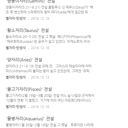
'쌍둥이자리(Gemini)' 전설
..
는 번번히 죽음의 위기에서 벗어났으나, 헤라가 보낸 '광기의 여
신'에 의해 정신 착란 상태가 되어 처와 자식을 죽이게 된다. 이
쌍둥이자리(5.21~6.21) 전설 올림푸스 신 제우스(Zeus)가 '백
후 제정신으로 돌아와 '속죄의 여행'을 떠나게 된 헤라클레스는
조'로 변신하여 스파르타의 왕비 레다(Leda)에게 접근한 뒤 그
신탁에 의해 12가지 어려운 문제를 해결해야만 했다. 그 중 두
녀를 덮쳐서 알을 낳게 한 일화는 유명하다. 그녀가 낳은 2개의
별자리-탄생석
2016.12.18
번 째 미션이 네메아 계곡의 괴물 물뱀인 '히드라'를 퇴치하는 일
알에서 네 명의 아이가 태어났는데, 그 중 '폴룩스(Pollux)'와
이었다. 일러스트 : 카가야 머리 9개 달린 뱀 '히드라(Hydra..
'카스토르(Castor)'는 유난히 우애 좋은 형제였으며 외모도 많
'황소자리(Taurus)' 전설
이 닮아서 주변에서 이들을 쌍둥이로 오인할 정도였다.(이들 형
제의 탄생에 관해선 여러 가지 분분한 설들이 존재한다..) 하지
황소자리(4.20~5.20) 전설 그 옛날, 페니키아(Phoenicia)에
만 '폴룩스(폴리데우케스)'는 제우스 신의 영향을 받아 불사(不
'에우로파(Europa)'란 공주가 살고 있었다. 아게노르의 자녀들
死)의 몸으로 태어났고, '카스토르'는 어머니인 레다처럼 유한한
중 한 명인 그녀는 미모가 뛰어난 아릿다운 여성이었다. 어느 날,
별자리-탄생석
2016.12.16
생명을 지닌 인간으로 태어났다. 폴룩스는 권투에 능했고, 카스
지상 세계를 엿보던 제우스 신의 눈에 아름다운 그녀가 들어왔
토르는 승마에 능했다. 어느 날 이들 형제는 이웃 마을에 살던
고, 한 눈에 반한 제우스(Zeus)는 아내 헤라 몰래 수소로 변신하
'양자리(Aries)' 전설
미..
여 에우로파에게 접근했다. 하얗고 투명한 뿔을 지닌 수소(제우
스)는 곧 공주의 눈에 띄었고, 그녀는 아름다운 황소의 자태와 유
양자리(3.21~4.19) 전설 오래 전.. 그리스의 테살리아에 아타
혹하는 듯한 눈빛에 매료되어 그에게 꽃을 꺾어주고 소의 몸을
마스(Athamas)라 불리는 왕이 살고 있었는데, 그에겐 '프릭수
쓰다듬으며 장난쳤다. 황소는 에우로파 공주를 등에 태워주기
스(Phrixus)'와 '헬레(Helle)'란 이름을 가진 남매가 있었다. 이
별자리-탄생석
2016.12.13
위해 엎드렸고, 그녀는 아무런 의심 없이 희고 아름다운 그 수소
남매는 구름의 정령 네펠레(Nepheles)가 낳은 아이들이었다.
의 등에 올라탔다. 그러자, 황소로 변신한 제우스는 쏜살같이 바
어느 날 이노에게 반한 아타마스는 네펠레를 버렸고, 이후 후처
'물고기자리(Pisces)' 전설
다를 ..
인 이노(Ino)가 두 남매를 키우게 되었다. 아이들의 계모인 이노
는 사악하고 질투심이 많은 여자로, 전처 소생의 아이들을 핍박
물고기자리(2월 19일~3월 20일) 전설 어느 날 나일강 근처에서
하다가 급기야는 이들을 제거할 결심을 하게 된다. 이노(Ino)는
'신들의 연회'가 열렸고, 거기에 미의 여신 아프로디테(비너스)
일부러 밀의 볍씨를 말려두어 테살리아의 가을 농사를 흉작으로
와 그의 아들 에로스(큐피드)도 참석하게 되었다. 한껏 차려 입
별자리-탄생석
2016.12.10
만들었으며 '왕자와 공주가 나쁜 마음을 품어 하늘이 노해서 재
은 남신, 여신들은 무리 지어 심오한 주제에 관한 대화를 나누며
앙을 내렸기에 벼 이삭이 싹트지 않는 것'이란 헛소문을 퍼..
교류하였고, 고루한 주제의 얘기가 따분했던 아이들은 술래잡기
'물병자리(Aquarius)' 전설
등등 아이들 놀이에 빠져 즐거운 시간을 보내고 있었다. 파티 분
위기가 한창 무르익었을 때, 갑자기 추한 외모에 악한 마음을 지
물병자리(1월 20일~2월 18일) 전설 그 옛날.. 트로이란 나라에