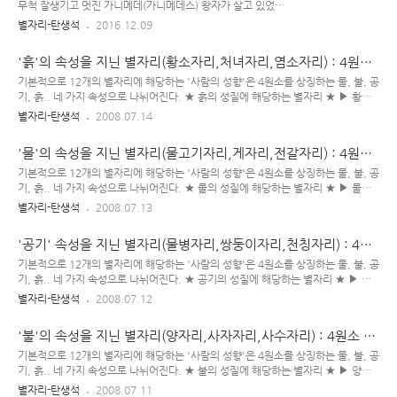
닌 괴물 '티폰(Typhon)'이 나타났다. 연회를 방해하기 위해 나
무척 잘생기고 멋진 가니메데(가니메데스) 왕자가 살고 있었다.
타난 티폰(Typhon)은 닥치는 대로 물건을 집어던지며 연회장을
그는 많은 여성들의 흠모의 대상이었다. 신계인 하늘에선 연회
별자리-탄생석
2016.12.09
난장판으로 만들었고, 그곳에 모인 신들은 사방으로 흩어져 도
가 벌어졌고, 당시 제우스에게 술 따르는 일을 하던 여신 헤베
망치기 시작했다. 일러스트 : 카가야 아수라장이 된 연회장을 빠
(Hebe)가 부상을 입어 그 일을 할 수 없게 되었다. 다른 적임자
'흙'의 속성을 지닌 별자리(황소자리,처녀자리,염소자리) : 4원소
져나와 열심히..
를 소개 받았으나, 모두 제우스의 맘에 들지 않았다. 일러스트 :
별자리
카가야 그러던 어느 날, 인간계에 볼 일이 있어 트로이에 들른 아
기본적으로 12개의 별자리에 해당하는 '사람의 성향'은 4원소를 상징하는 물, 불, 공
폴로가 '궁녀들과 놀고 있는 가니메데(Ganymede) 왕자'를 발
기, 흙.. 네 가지 속성으로 나뉘어진다. ★ 흙의 성질에 해당하는 별자리 ★ ▶ 황소
견하게 된다. 그의 아름다운 용모에 깜짝 놀란 아폴로는 신의 세
자리 (4.20~5.20) ▶ 처녀자리 (8.23~9.23) ▶ 염소자리 (12.25~1.19) 이들은
별자리-탄생석
2008.07.14
계로 돌아와 트로이에서 본 그 아름다운 왕자 이야기를 제우스에
견고함 속에서 물질 세계를 다루고, 그것들을 보수적으로 지킨다. 또한 흙의 속성을
게 들려 주었다. 큰 호기심이 생긴 제우스 신은 인간계로 내려가
지닌 사람들은 무지막지하게 몰아붙이는 자기 훈련에 능하고, 세속적이며, 우아하고
'물'의 속성을 지닌 별자리(물고기자리,게자리,전갈자리) : 4원소
가니메데..
사치스러우면서 유형의 자산(돈, 건축물, 부동산 등)에 자극받는 물질적인 사람들이
별자리
다. 이들의 삶의 줄기는 항상 실제적인 것이지만, 공상에 빠지기도 하며 가끔 어둠에
기본적으로 12개의 별자리에 해당하는 '사람의 성향'은 4원소를 상징하는 물, 불, 공
끌리기도 하는 비밀스럽고 감정적인 사람들이다. 그들은 대양과 영원히 결혼한, 바
기, 흙.. 네 가지 속성으로 나뉘어진다. ★ 물의 성질에 해당하는 별자리 ★ ▶ 물고
닷가에 길게 나 있는 높은 바위..
기자리 (2.19~3.20) ▶ 게자리 (6.22~7.22) ▶ 전갈자리 (10.23~11.22) ◈ 애정
별자리-탄생석
2008.07.13
관계에서 드러난 성향 ◈ - 정에 의해 알게 모르게 끈끈하게 진행된다. - 상대에게 맞
추기 위해 노력한다. - 상대의 작은 것들 하나 하나까지 세심하게 챙겨준다. - 감수성
'공기' 속성을 지닌 별자리(물병자리,쌍둥이자리,천칭자리) : 4원
이 풍부하며, 작은 것에 감동 받고 분위기에 빠지곤 한다. - (연인 사이) 오래도록 좋
소 별자리
아하고 지속된다. - 잔잔하면서도 은근히 정열적으로 되기도 한다. - 끝낼 수가 없다.
기본적으로 12개의 별자리에 해당하는 '사람의 성향'은 4원소를 상징하는 물, 불, 공
고로 미련이 많이 남는다. - 세심한 표현 방식 : 상대를 꼼꼼하게 잘 챙겨주고, 상대..
기, 흙.. 네 가지 속성으로 나뉘어진다. ★ 공기의 성질에 해당하는 별자리 ★ ▶ 물
병자리 (1.20~2.18) ▶ 쌍둥이자리 (5.21~6.21) ▶ 천칭자리 (9.24~10.22) ◈
별자리-탄생석
2008.07.12
애정 관계에서 드러난 성향 ◈ - 냉정하고 도도하다. - 애정 표현을 잘 하지 않는다. -
이성적이며 자기 중심적이다. - 잘 달아오르지 않으며, 가늘고 길게 간다. - 먼저 다가
'불'의 속성을 지닌 별자리(양자리,사자자리,사수자리) : 4원소 별
가서 좋아하는 데에 관심이 없으며, 다가오는 이들 중에서 관찰하게 된다. - 돌아서는
자리
데 한 순간이지만, 간혹 미련을 남겨 조용히 추억하곤 한다. - 절제되고 이성적인 표
기본적으로 12개의 별자리에 해당하는 '사람의 성향'은 4원소를 상징하는 물, 불, 공
현 방식 : 상대를 배려하고, 이해해 준다. Aquarius 물병자리 (1월 20일 ~ ..
기, 흙.. 네 가지 속성으로 나뉘어진다. ★ 불의 성질에 해당하는 별자리 ★ ▶ 양자
리 (3.21~4.19) ▶ 사자자리 (7.23~8.22) ▶ 사수자리 (11.23~12.24) 불의 속성
별자리-탄생석
2008.07.11