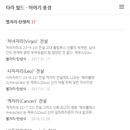
타라 월드 - 이야기 풍경
별자리-탄생석
37
'처녀자리(Virgo)' 전설
처녀자리(8.23~9.23) 전설 고대 올림푸스 신들의 세계엔, 남녀
간의 관계에 얽힌 우여곡절이 참 많았던 것 같다. 제우스(Zeus)
와 대지의 여신 데메테르(Demeter) 사이엔 '페르세포네
별자리-탄생석
2017.01.17
(Persephone)'라는 아름다운 딸이 있었는데, 그 미모에 반한
명계(저승)의 신 하데스가 페르세포네를 아내로 맞이하고자 계
'사자자리(Leo)' 전설
략을 세워 그녀를 납치했다.(선뜻 하데스와 결혼하여 저승에서
살고 싶어하는 여성은 없을 것이기에 '납치'라는 잘못된 방식을
사자자리(7.23~8.22) 전설 게자리 전설에도 나오는 '헤라클레
택하지 않았나 싶다.) 저승으로 끌려온 페르세포네는 어쩔 수 없
스(Heracles)'는 제우스(Zeus) 신이 바람 피워 낳은 자식이었기
이 하데스(Hades)의 아내가 되었고, 데메테르는 딸을 잃은 슬픔
에 제우스의 정실 부인인 헤라(Hera) 여신으로부터 미움 받았으
별자리-탄생석
2017.01.12
에 하던 일을 놓아 버렸다. 그리하여 지상의 모든 작물은 싹이 나
며, 그로 인해 번번히 죽을 고비를 넘겨야만 했다.(항시, 제우스
지 않았으며, 꽃과 나무들도 말라비틀어져 열매를 맺지 않게 되
의 바람기가 문제여~ ;;) 신탁에 의해 12가지 어려운 문제를 풀
'게자리(Cancer)' 전설
었다. 일러..
어야만 했던 헤라클레스의 힘든 과제 중 한 가지는 불멸의 존재
로 알려진 네메아 숲의 사자를 죽이는 일이었다. 일러스트 : 카가
게자리(6.22~7.22) 전설 그리스 신화 최고의 영웅 '헤라클레스
야 헤라클레스는 활을 쏘아 사자를 죽이려 했으나, 몸에 약간의
(Heracles)'는 제우스(Zeus) 신이 암피트리온의 아내 알크메네
흠집만 생길 뿐 활이나 칼로 그를 죽일 수 없었고 오히려 더 사납
(Alcmene) 사이에서 낳은 아들이다. 제우스의 아내인 헤라
별자리-탄생석
2016.12.20
게 날뛰기 시작했다. 결국 헤라클레스는 맨몸으로 치열한 육탄
(Hera)는 이를 심히 질투했으며, 저들 사이에서 탄생한 헤라클
전을 벌였으며, 긴 싸움 끝에 사자를 동굴로 몰아간 뒤 그의 목을
레스를 두 번이나 죽이고자 했다. 탁월한 힘을 지닌 헤라클레스