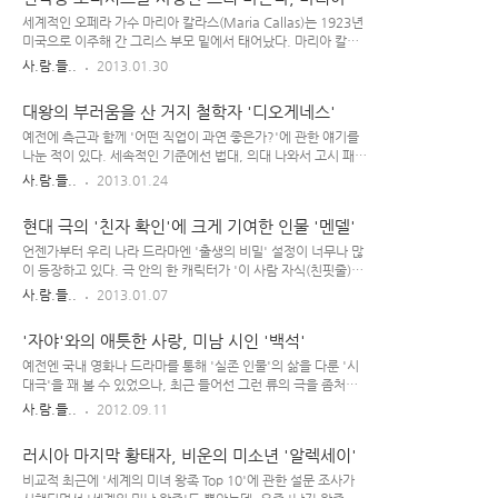
백하면서, 민본(民本..
는 오늘날의 동성애자들에 대한 철학적 지주이기도 하다. 소크
라스
라테스의 제자인 플라톤은 "여자와 동침하면 육신을 낳지만, 남
세계적인 오페라 가수 마리아 칼라스(Maria Callas)는 1923년
자와 동침하면 마음의 생명을 낳는다"는 등 동성애 예찬론을 펼
미국으로 이주해 간 그리스 부모 밑에서 태어났다. 마리아 칼라
친 바 있다. 그들이 살았던 '고대 그리스 시대'의 식자들은 동성
스는 꽤 '우량아'였었는데, 일찍 사망한 아들을 대신할 애가 태
사.람.들..
2013.01.30
애를 고차원적인 사랑의 형태로 느끼는 등 그것에 대한 인식이
어나길 원했던 그녀의 부모는 우람한 딸의 탄생에 실망했고 별로
지금과는 많이 달랐던 듯하다. 르네상스 시대의 미술가 & 과학
큰 애정을 주지 않았다고 한다. Maria Callas(1923~1977) '근
대왕의 부러움을 산 거지 철학자 '디오게네스'
자 '레오나르도 다 빈치' 르네상스기를 대..
시여서 두껍한 안경을 쓰고, 비만이기까지 했던 마리아 칼라
스'는 자기보다 '날씬하고 예쁜 언니'에게 밀려 '미운 오리 새
예전에 측근과 함께 '어떤 직업이 과연 좋은가?'에 관한 얘기를
끼'스러운 유년 시절을 보내야 했다. 하지만 12세 때 한 라디오
나눈 적이 있다. 세속적인 기준에선 법대, 의대 나와서 고시 패스
방송국의 에 출전하게 된 마리아 칼라스는 대회에서 1등을 하면
하고 의사 되면 좋은 거지만, 측근 왈 '털어서 먼지 안나는 사람
사.람.들..
2013.01.24
서 두각을 드러내기 시작했다. 부모가 이혼하게 되면서 마리아
없을텐데, 자기도 완전무결한 인간 아니면서 맨날맨날 다른 사
칼라스는 그리스로 돌아왔고, 원래 배우가 꿈이었던 그녀의 어
람 죄 있다고 주장하는 검사란 직업이 그리 좋은 건 아닌 것 같
현대 극의 '친자 확인'에 크게 기여한 인물 '멘델'
머니는 ..
다'고 말했다. '파렴치한 죄를 저지르고 다른 멀쩡한 사회 구성
원에게 피해 준 범죄자'를 탁월한 말빨로 포장하여 죄 없게 만들
언젠가부터 우리 나라 드라마엔 '출생의 비밀' 설정이 너무나 많
어 주는 변호사도 마찬가지일 것이다. '그럼 의사는?' 하고 물었
이 등장하고 있다. 극 안의 한 캐릭터가 '이 사람 자식(친핏줄)인
더니, 그는 '맨날 아픈 사람 상대하고 피 보는 직업이 뭐 좋
줄 알았는데, 알고 보니 다른 사람의 자식이었다~'는 식의 내용
사.람.들..
2013.01.07
냐?'고 했다.(사람들이 그냥 농담처럼 하는 말로 '의사가 좋은
말이다. 옛날을 배경으로 한 시대극에선 그것이 불가능하지만,
게 아니라, 돈 잘버는 의사 부인이나 의사 가족이 좋은 거다-'란
현대극에서의 '출생의 비밀' 설정엔 에피소드가 한 세트로 따라
'자야'와의 애틋한 사랑, 미남 시인 '백석'
얘기가 있다.)..
붙는다. 조사해 보면 다 나오므로, 의심 가는 그 자식이 내 핏줄
인가 아닌가 정확하게 알아보기 위함이다. 기본적으로 인간이
예전엔 국내 영화나 드라마를 통해 '실존 인물'의 삶을 다룬 '시
자식을 낳는 것도 '자신의 유전자를 물려받은 후손'을 남김으로
대극'을 꽤 볼 수 있었으나, 최근 들어선 그런 류의 극을 좀처럼
써, 언젠가는 이 세상에서 사라져야 할 자기 하고자 하는 욕구에
보기 힘든 것 같다. 시인이나 소설가 등 문인이 주인공으로 나오
사.람.들..
2012.09.11
서 비롯된 것이다. 기타 '늙어서 외로울까봐.. 나중에 자식한테
는 극도... 요즘엔 너무 '가벼운 느낌의 애정물'이 주를 이뤄서
덕 볼려(?)고.. 아기를 좋아하니까..' 이런 건 지극히 개인적인
그런지, 진지하면서 아련한 느낌으로 윤동주나 이상, 백석 같은
러시아 마지막 황태자, 비운의 미소년 '알렉세이'
사유들이고, 교..
인물을 주인공으로 한 드라마나 영화 등이 나오면 좋겠단 생각을
종종 해보곤 한다. 1912년 평안북도 정주에서 태어난 백석은 윤
비교적 최근에 '세계의 미녀 왕족 Top 10'에 관한 설문 조사가