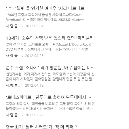
도구이기도 했다. 피카소에겐 새로운 모델을 만나 그림 작업을
곳에서 생활하기도 했다. 당시의 고려 왕실 모계 쪽은 (속국인 고
남역 '햄릿'을 연기한 여배우 '사라 베르나르'
하기..
려에 대한 간섭을 목적으로) 원나라 여성들이 장악하고 있었는
데, 공민왕의 경우엔 생모가 고려인이어서 왕위 계승에서 불리
1844년 프랑스 파리에서 출생한 사라 베르나르(Sarah
한 위치에 있었기에 원나라의 노국 공주와 정략 결혼했고(1349
Bernhardt)의 본명은 마리 앙리에트 베르나르(Marie
년) 그 후 왕위에 오를 수 있었다. 허나 그 시작은 '정략 결혼'이
Henriette Bernardt)이며, 파리의 한 고급 매춘부의 딸로 태어
사.람.들..
2012.05.01
었지만, 공민왕과 노국공주는 한평생 서로를 깊이 사랑한 '금슬
났다. 유모에 의해 길러진 그녀는 결국 수녀원으로 보내지게 되
좋은 부부'였다. 노국공주(魯國公主)는 준수한 외모에, 성품도
었고 한 때는 수녀가 되기로 결심하기도 했지만, 생모의 정부였
18세기 '소수의 선택 받은 톱스타'였던 '파리넬리'
곱고 현명하..
던 모르니 공작의 후원을 받아 국립 연극 학교인 콩세르바투아르
에 입학할 수 있게 되었다. Sarah Bernhardt(1844~1923) 사
얼마 전 뮤지컬 '모차르트 오페라 락(Mozart L'Opera Rock)'
라 베르나르(Sarah Bernhardt)는 콩세르바투아르를 졸업한 뒤
DVD 버전을 감상하다가 그 안에 나오는 '오페라 아리아'를 들
1863년 '코메디 프랑세즈'를 통해 배우로서 데뷔하였다. 하지
으며 전에 몰랐던 큰 매력을 느끼게 되었다. 개인적으로 '판본 비
사.람.들..
2012.04.25
만 얼마 지나지 않아 그곳을 나온 그녀는 민간 극장을 돌아다니
교'하는 거 되게 좋아하고 내가 관심 있게 본 '뮤지컬' 작품이 동
며 활동했고, 1866년 무렵부터 조금씩 유명해지기 시작했다..
일한 제목의 '오페라'로 나온 경우도 있어서 언젠가는 한 번 파보
순수 소설 '소나기' 작가 황순원, 배우 뺨치는 미
고 싶은 장르였는데, 모차르트가 만든 오페라 아리아로 인해 생
모?
각보다 일찍 관심 갖게 되었다. 어느덧 400년이 넘는 역사를 자
언젠가부턴, 여기 저기서 접하는 '과도한 러브씬의 애정물'에 신
랑하게 된 '오페라'는 16세기 말 무렵에 탄생했다. 한 때는 예술
물이 나기 시작했다. 끌어당김엔 '감질나게 닿을 듯 말 듯한 뭔
작품도 종교를 위해 존재했던 때가 있었으나, 그러한 '종교의 시
가'가 있어야 한다 생각하는데, 요즘엔 영화를 봐도 그렇고 TV
사.람.들..
2012.04.19
대'가 끝나고 과학과 이성의 힘을 중시하는 르네상스기가 도래
드라마, 심지어는 고즈넉한 분위기를 기대할 법한 '사극'에서조
하면서 '오페라(Opera)'라는 새로운 예술 형식 또한 생겨나..
차 남녀 주인공들이 수시로 진하게 부비적~거려대니 이젠 그런
'로베스피에르', 단두대로 흥하여 단두대에서 사
걸 봐도 아무런 감흥이 생기질 않는다.(희소 가치가 없는데다가,
라지다
진한 러브씬을 지나치게 남발해서..) 몇 년 전에 한 드라마를 통
프랑스 혁명 당시 '죄인들을 비교적 큰 고통 없이 죽이기 위해 만
해 언론에서 이병헌과 김태희의 '사탕 키스'를 막 띄워준 적이 있
들어졌다는 단두대(하지만 끔찍한..)' 아래 수많은 이들이 죽어
는데, 그러한 언론 보도 내용과는 달리 정작 '여초 사이트'에서
갔다. 그 단두대로 가장 많은 사람들을 밀어넣은 이가 바로 '공포
사.람.들..
2012.03.26
의 여성 회원들 반응은 다 이병헌을 욕하는 분위기였고 '징그럽
정치'로 유명한 로베스피에르(Robespierre)였는데, 그 역시 결
다, 더럽다, 굳이 저렇게까지 할 필요가 있을까? 거부감 든다~'
국엔 단두대에서 처형 당하는 신세가 된다. 1758년생인 막시밀
영국 화가 '월터 시커트'가 '잭 더 리퍼'?
이런 반응들이 대세..
리앙 드 로베스피에르(Maximilien de Robespierre)는 32세