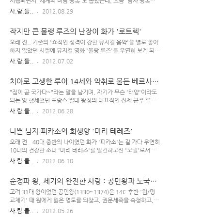
동주 못지않은 '얼짱 시인'으로 유명한데, 우리 나라 '시 문학
시행되면서 '세계의 미남 왕족'도 뽑았는데, 요즘 '남자 왕족
사'에서 많은 업적을 남겼으며 그의 삶 속에 기생 '자야'와의 로
들'의 미모 수준은 상당히 별로여서 실망한 기억이 있다. 동화 삽
사.람.들..
2012.08.29
맨스도 있고 해서 드라마 주인공으로 아주 적합한 인물이라 할
화 속에 나오는 왕자들은 너무나도 멋진 것에 반해서 말이다. '사
수 있다. 굳이 '연속극' 아닌 '2부작 특집극'이나 '단막극' 소재
진기'가 없었던 중세 시대 왕족들 경우엔 궁정 화가들이 그린 '초
작지만 큰 물랭 루즈의 난장이 화가 '로트렉'
로도 괜..
상화'로써 그들의 모습을 대략 짐작할 수 있었으나, 개중엔 화가
들이 미화하여 그린 것들이 많아서 그림만으로 실제 모습을 가늠
오래 전.. 기존의 '쇼적인 성격이 강한 뮤지컬 음악'을 별로 좋아
하기엔 한계가 있다. 하지만 20세기 이후에 살았던 왕족들 관련
하지 않았던 시절에 뮤지컬 영화 '물랑 루즈'를 우연히 보게 되었
해선 그들의 모습을 담은 '사진' 자료가 남아 있으며, 그것은 보
는데, 그 쪽 음악을 선호하지 않음에도 의외로 너무 재미있게 본
사.람.들..
2012.07.02
다 실제 모습에 근접하다 할 수 있다. 왕실의 왕자라 해서 굳이
기억이 있다. 니콜 키드먼이 주연으로 나온 그 2001년 버전 영
'동화 속 인물'처럼 잘생길 필요는 없지만, 소시 적에 봤던 이야
화 외에도 '물랑 루즈(물랭 루즈)'를 소재로 한 영화가 여러 차례
치아로 고생한 루이 14세와 악취로 물든 베르사유
기물들 중엔..
제작된 바 있다. 프랑스어 물랭 루즈(Moulin Rouge)는 '붉은
궁전
풍차'를 뜻하는 말로, 몽마르트에 위치한 그 캬바레 지붕에 빨간
"짐이 곧 국가다~"라는 말을 남기며, 자기가 무슨 '태양'이라도
풍차가 장식되어 있어서 '물랭 루즈'란 이름이 붙게 된 것이라 한
되는 양 행세했던 프랑스 절대 왕정의 대표적인 전제 군주 루이
다. 후기 인상파 화가로 분류되는 로트렉(Lautrec)도 화가로 활
14세.. 그에 대해 여러 뮤지컬이나 영화 등이 만들어졌고, 작위
사.람.들..
2012.06.28
동하던 시절에 자주 들렀던 곳인데, 1952년에 나온 영화-존 휴
적으로 꾸며진 이야기물들에선 '발레를 사랑한 왕'을 강조하거
스턴의 는 이 '로트렉'을 중심 인물로 하여 만들어진..
나 여러 여인들과 루이 14세의 '사랑 이야기'로 곱게 포장하여
나쁜 남자 피카소의 희생양 '마리 테레즈'
내어 놓았지만, (실제로) 당시 프랑스 백성들 입장에서 보면 그
리 좋은 왕은 아니었던 것 같다. Louis XIV(1638~1715) 루이
오래 전.. 40대 중반의 나이였던 화가 '피카소'는 길 가다 우연히
14세가 나름 국력을 강화한답시고 잦은 전쟁을 일으키거나, 국
10대의 건강한 소녀 '마리 테레즈'를 발견하고선 '모델'로서 자
민들에게 높은 세금을 부과하거나, 화려한 베르사유 궁전을 짓
신과 같이 일해보지 않겠느냐고 들이댔다. 그녀는 몇 달간 계속
사.람.들..
2012.06.10
는다며 국고를 탕진하고 별다른 보상 없이 백성들을 위험한 공사
거절했지만, 18세 되던 해에 피카소의 집요함에 그 제안을 받아
에 동원하면서 부려 먹었으니...(세상에서 가장 장엄하고 화려한
들이게 된다. 평소에 여자 관계가 복잡했던 피카소는 살아 생전
순정파 왕, 세기의 완전한 사랑 : 공민왕과 노국공
베르사유 궁..
에 여러 번 '동거할 여자'를 갈아 치웠는데, 자기가 싫증 나면 상
주
대 여성을 차 버리곤 했었다. 좋게 말해 '예술적 영감'을 얻기 위
고려 31대 왕이었던 공민왕(1330~1374)은 14C 후반 '원/명
해서이고, 나쁘게 말하면 피카소(Picasso)가 자신에게 부와 명
교체기' 때 원에게 잃은 영토를 되찾고, 권문세족을 숙청하고,
성을 안겨다 준 '예술(그림) 활동'에 엄한 여인네들을 '이용'한
'반원 자주 정책'을 펼쳤던 개혁 군주이다. 원(元)의 간섭을 받던
사.람.들..
2012.05.26
셈이다. 뿐만 아니라, 그녀들은 피카소의 원초적인 욕망 해소의
시기에 태어난 그는 어린 시절 원나라에 볼모로 가 오랫동안 그