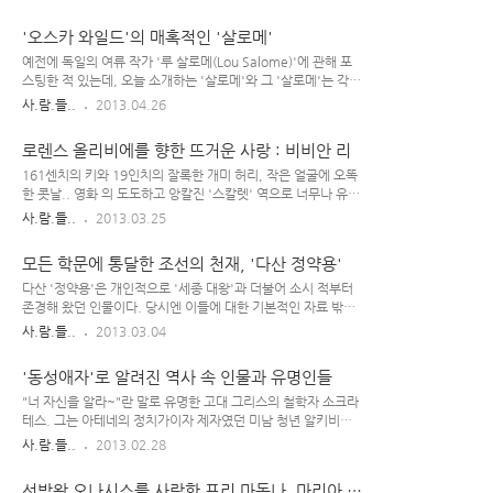
우고 돌아다녔다. 작곡가 바그너(Wagner)는 '일반 사람들이 뛰
사는 까먹었지만 '알로하오에, 알로하오에~♬' 하는 이 곡 후렴
어난 능력을 가진 자신에게 존경을 바치는 것이 마땅하다'는 말
부 가사는 아직도 선명하게 기억이 나는데, 이 노래를 만든 사람
'오스카 와일드'의 매혹적인 '살로메'
을 떠벌리고..
은 일반 작곡가가 아닌 하와이의 마지막 여왕이었던 릴리우오칼
라니(Lili'uokalani)이다. Lili'uokalani(1838~1917) 릴리우오
예전에 독일의 여류 작가 '루 살로메(Lou Salome)'에 관해 포
칼라니의 공주 시절, 오하우 섬 여행을 마치고 돌아오는 길에 '어
스팅한 적 있는데, 오늘 소개하는 '살로메'와 그 '살로메'는 각각
쩔 수 없는 이별을 안타까워 하는 연인의 모습'을 보고 삘 받아서
다른 사람이다. 아일랜드 작가 오스카 와일드(Oscar Wilde)의
사.람.들..
2013.04.26
이 석별의 노래 '알로하오에'를 만들었다고 한다. 오리지널
문학 작품으로 인해 무척 유명해진 팜므 파탈의 전형 살로메
'Aloha Oe'도 좋지만, 개인적으로 우리 나라 말..
(Salome)는 성서에 나오는 실존 인물로, 헤롯왕의 의붓딸이라
로렌스 올리비에를 향한 뜨거운 사랑 : 비비안 리
알려져 있는 여성이다. 귀스타브 모로(Gustave Moreau)의 작
품 등 많은 화가들의 그림으로 형상화되었거나, 오페라 주인공
161센치의 키와 19인치의 잘록한 개미 허리, 작은 얼굴에 오똑
으로도 등장한다. 세례 요한이 활약하던 시기의 '헤롯왕'은 자기
한 콧날.. 영화 의 도도하고 앙칼진 '스칼렛' 역으로 너무나 유명
동생 빌립의 아내인 '헤로디아'를 탐하여 그녀와 결혼을 했다.
해진 비비안 리(Vivien Leigh)는 1913년 인도에서 태어났다.
사.람.들..
2013.03.25
(빌립이 헤롯왕 친동생은 아니고, 이복 동생임) 이것은 유대교의
Vivien Leigh(1913~1967) 본명은 비비안 메리 하틀리(Vivian
율법에 의해 금지된 일이었다. 하여 '요한'이 헤롯왕에게 옳지 ..
Mary Hartley)- 그녀의 어머니는 아일랜드계 영국인이며, 런던
모든 학문에 통달한 조선의 천재, '다산 정약용'
증권가의 부호였던 아버지는 프랑스계 영국인이다. 5세 때 고국
인 영국으로 돌아간 그녀는 거기에서 학업을 마치고, 파리와 로
다산 '정약용'은 개인적으로 '세종 대왕'과 더불어 소시 적부터
마 등지를 오가며 연기를 배웠다. 학창 시절 인기가 좋았던 비비
존경해 왔던 인물이다. 당시엔 이들에 대한 기본적인 자료 밖에
안의 꿈은 무대 배우가 되는 것이었는데, 연극을 즐겨 보던 그녀
습득하지 못했으나, 그것만으로도 막 호감이 갔던 인물들이었
사.람.들..
2013.03.04
의 아버지는 비비안 리가 런던 왕립 연극 학교에 입학할 수 있도
다. 그런데, 그 이후에 더 자세하게 알게 된 정약용 선생은 내가
록 적극 후원해 주었다. 1932년 허버트 리..
생각했던 것 이상으로 훨씬 대단한 사람이었다. 그는 유능한 정
'동성애자'로 알려진 역사 속 인물과 유명인들
치가이면서, 를 포함하여 평생동안 500권에 달하는 '다양한 분
야의 책'을 많이 남기는 등 활발한 저술 활동을 펼쳤던 작가이자
"너 자신을 알라~"란 말로 유명한 고대 그리스의 철학자 소크라
대학자이기도 하다. 그는 '거중기'를 고안하여 세계적 문화 유산
테스. 그는 아테네의 정치가이자 제자였던 미남 청년 알키비아
인 '수원 화성'을 축조하는 데 큰 도움을 준 것으로도 유명하다.
데스와 연인 사이였으며, 널리 알려진 동성애자였다. 소크라테
사.람.들..
2013.02.28
(이 수원 화성의 '설계도'를 작성한 이도 정약용이라고 함) 뛰어
스의 그것은 주로 남성들과의 진한 우정이나 '플라토닉 러브'에
난 학문적 재능으로 정조 임금의 총애를 받은 정약용은 '청렴 결
가까웠다. 여러 가지 동성애에 대한 탐미적인 논리를 제공한 그
선박왕 오나시스를 사랑한 프리 마돈나, 마리아 칼