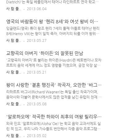
그 후 '홈즈'가 등장하는 단편 소설을 잡지에 연재하기 시작했
Dietrich)'는 독일 베를린에서 태어나 라인하르트 연극 학교를
다. 의학적 지식도 갖추고 있는 데다가, 문학 작품 중 추리 소설
나왔으며, 19세 때부터 연기를 시작했다. 배우가 되기 전 캬바레
사.람.들..
2013.06.04
뿐 아니라 역사 소설, 시, 과학 소설 영역에서 두루 활동했을 정
가수로도 활동하고, 여러 연극과 영화에 단역 연기자로 출연했
도로 그는 요즘 기준으로 하면 '엄친아'가 아니었나 싶다. ..
지만 별다른 주목을 받지 못했던 그녀는 20대 후반이 되어서야
영국의 바람둥이 왕 '헨리 8세'와 여섯 왕비 이야
두각을 드러내게 된다. Marlene Dietrich(1901~1992) 1930
기
년 독일 영화 주연으로 호평을 받은 마들레네 디트리히는 그 뒤
잉글랜드(영국) 튜더 왕조 헨리 7세의 둘째 아들로 태어난 헨리
미국 헐리우드로 건너 가 등의 영화에 출연하였고, 도시적인 이
8세(Henry VIII)는 형이 일찍 죽자, 아버지의 뒤를 이어 왕위를
미지와 탁월한 각선미 & 허스키한 목소리를 지닌 그녀는 곧 '유
물려 받았다. 르네상스 군주로서 절대 왕정을 강화하고 종교 개
사.람.들..
2013.05.27
혹적이고 섹시한 여배우'로 주목 받게 된다. 조셉 폰 스턴버그
혁을 단행한 왕으로 알려져 있으나, 그 사생활 면에선 천하의 바
(Josef von sternderg) 감독과 많은 작품을 함께 했..
람둥이 왕으로 이름을 날리기도 했다. Henry VIII(1491~1547)
교향곡의 아버지 '하이든'의 잘못된 만남
헨리 8세의 첫번 째 부인 : 아라곤의 캐서린 20년 결혼 생활 동
안 왕위를 이을 아들을 생산하지 못하고, 이혼 안하려고 버티다
'교향곡의 아버지'로 불리는 하이든(Haydn)은 베토벤이나 모차
가 '강제 이혼' 당함 아라곤의 캐서린은 헨리 8세의 형과 결혼했
르트의 음악 세계에 어느 정도 영향을 끼쳤으며, 궁정 악장 살리
으나, 그가 죽은 뒤 '시아버지인 헨리 7세와 자기 아버지와의 목
에리와도 친분이 있었던 오스트리아의 작곡가이다. 온화한 인품
사.람.들..
2013.05.21
적'에 의해 어쩔 수 없이 시동생인 헨리 8세와 재혼했다. 그 사이
에 유머 감각까지 갖춰서 주변인들에게 인기가 많았다고 알려져
에서 6명의 자녀가 태어났지만, 자주 사산되어 결국 ..
있는 하이든은 평생에 걸쳐 여러 음악적 업적을 남겼으나, 그 사
왕이 사랑한 '결혼 행진곡' 작곡자, 오만한 '바그
생활(결혼 생활) 면에선 그닥 행복하지 않았던 모양이다. 서로
너'
맞지 않는 두 남녀가 만난 탓이다. Franz Joseph
리하르트 바그너(Richard Wagner)는 독일 출신 작곡가이며,
Haydn(1732~1809) 프란츠 요제프 하이든(Franz Joseph
음악사와 더불어 문학사에서도 많은 업적을 남긴 유럽의 천재 예
Haydn)은 젊은 시절, 자신에게 피아노 레슨을 받던 가발 제조업
술인이다. 소시 적부터 괴팍한 성향을 보였던 바그너는 셰익스
사.람.들..
2013.05.08
자의 딸 '테레제 켈러(Therese Keller)'를 사랑하게 되었다. 하
피어의 문학 작품을 탐독하거나 베토벤의 곡을 들으며 음악에 빠
지만 그녀는 하이든의 순정을 받아주지 않았으며, 결국 수녀가
져들었고, 20세 무렵부터 작곡을 하기 시작했다. 오페라 작곡가
'알로하오에' 작곡한 하와이 최후의 여왕 릴리우오
되기..
인 바그너는 등 유명한 작품들을 많이 남겼지만, 그의 사생활적
칼라니
인 측면에선 갖가지 안 좋은 소문들도 많이 떠돌았다. Richard
외국 민요 '알로하오에(Aloha'Oe)'는 학교 음악 교과서에도 실
Wagner(1813~1883) 여성 편력이 대단했던 바그너는 결혼 이
린 적 있고, 우리 나라 가수들도 번안해서 각종 음악 프로그램에
후에도 상습적(?)으로 멀쩡한 남의 부인(유부녀)들과 바람을 피
서 수시로 불렀던 유명한 노래이다. 들은 지 좀 되어서 앞부분 가
사.람.들..
2013.05.02