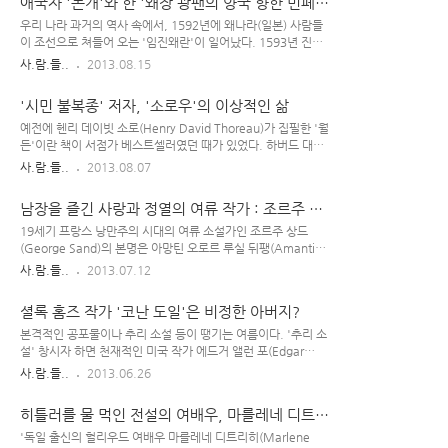
애국자 '논개'와 한 '왜장 광팬의 양국 향한 민폐'
을 겪던 렘브란..
Mead(1901~1978) 마거릿 미드는 '10년이 훨씬 넘게 남태평
행각
양의 사모아 섬, 뉴기니, 마누스 섬, 발리 섬 등 원시 부족이 사는
우리 나라 과거의 역사 속에서, 1592년에 왜나라(일본) 사람들
현장을 직접 찾아가 그들과 함께 생활하면서 실질적인 연구 결과
이 조선으로 쳐들어 오는 '임진왜란'이 일어났다. 1593년 진주
를 남긴 인물'이다. 젊은 여성 입장에선 현대 문명의 영향을 전혀
성이 함락된 후 왜적들이 '자축연'을 벌일 때 논개는 그 자리에
사.람.들..
2013.08.15
받지 않은 '오지의 밀림'에서 원주민들과 같이 생활하는 게 쉽지
참석하여 왜장 게야무라 로쿠스케(毛谷村 六助)를 절벽으로 유
않았을 것이다. 실제로 마거릿은 그곳에서 생활하던 중 많은 고
인했다. 당시의 논개는 왜군을 무찌를 수 있는 장수가 아니라 연
'시민 불복종' 저자, '소로우'의 이상적인 삶
생을 ..
약한 여자의 몸이었지만, 적을 한 사람이라도 제거하기 위해 목
숨 바쳐가며 왜나라 장수를 유인하여 남강에 같이 뛰어든 '애국
예전에 헨리 데이빗 소로(Henry David Thoreau)가 집필한 '월
자'이다.(논개는 '기생'이 아니며, 의병장 남편이 진주성 싸움에
든'이란 책이 서점가 베스트셀러였던 때가 있었다. 하버드 대학
서 패해 죽자 '남편과 나라의 원수=왜나라 장수'를 처단하기 위
출신인 소로가 20대 후반 무렵에 호숫가에 통나무 집을 지어 홀
사.람.들..
2013.08.07
해 기생으로 가장해 숨어든 것이라는 주장이 있음) 헌데, 나라 위
로 살았단 일화는 나름 유명한데, 은 그 몇 년 간의 기록을 담은
해 목숨 바친 그 애국자 '논개'가 한국인들이 모르는 사이 일본인
서적이다. 개인적으로, 소로의 '삶의 방식'이 참 이상적이라 생
남장을 즐긴 사랑과 정열의 여류 작가 : 조르주 상
들에 의해 말도 안되..
각한다. 실질적으로, 그렇게 살아갈 수 있는 용기를 가진 사람은
드
그리 많지 않지만... 1817년 미국 매사추세츠 주에서 태어난 '헨
19세기 프랑스 낭만주의 시대의 여류 소설가인 조르주 상드
리 데이비드 소로우'는 한 때 학교를 설립하여 교사 생활을 하기
(George Sand)의 본명은 아망틴 오로르 루실 뒤팽(Amantine
도 했으며, 이후에 측량사 or 목수로 일하거나 강연을 하는 등 다
Aurore Lucile Dupin)이며, 4세 때 아버지를 여읜 뒤로 할머니
사.람.들..
2013.07.12
양한 일에 종사하며 '독서'에 몰두하고 가끔은 잡지사 같은 데
에 의해 양육되었다. 그녀의 할머니는 예술에 대한 조예가 깊었
'글'을 기고하기도 하였다. 하버드대를 졸업한 뒤 더 큰 부..
는데, 그 덕분에 조르주 상드도 오르간, 하프, 클라비코드 등의
셜록 홈즈 작가 '코난 도일'은 비정한 아버지?
악기를 배우고 라틴어, 희랍어, 수학, 그림, 역사, 문학 등 다양
한 학문을 익히며 자라났다. George Sand(1804~1876) 18세
본격적인 공포물이나 추리 소설 등이 땡기는 여름이다. '추리 소
때 할머니를 여읜 상드는 아버지의 친구인 뒤프레시스 댁에 머물
설' 창시자 하면 천재적인 미국 작가 에드거 앨런 포(Edgar
면서 음악회나 연극 모임 등에 자주 참석하다가 지방의 귀족인
Allan Poe)가 떠오르지만, 소시 적에 그보다 먼저 알게 된 추리
사.람.들..
2013.06.26
뒤드방(Dudevand) 남작과 만나 결혼했다. 하지만 '권위적이고
소설의 대가는 아서 코난 도일(Arthur Conan Doyle)이었다.
폭력적인 데다가, 자신과는 달리 '문학'과 '..
명탐정 시리즈로 아주 유명한 작가이다. 코난 도일의 는 당시에
히틀러를 물 먹인 전설의 여배우, 마를레네 디트리
도 열혈 매니아층이 존재했던 인기 작품이었다. 1859년 영국에
히
서 태어난 '아서 코난 도일'은 30대 초반까지 의사로 일하다가,
'독일 출신의 헐리우드 여배우 마를레네 디트리히(Marlene