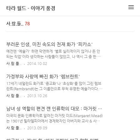
타라 월드 - 이야기 풍경
사.람.들..
78
부러운 인생, 미친 속도의 천재 화가 '피카소'
예전엔 '예술가' 하면 막연하게 '별로 실리적이지 않거나 돈 안
되는 직업'이라 생각하는 사람들이 많았고, 나 역시 그 중 한 명
이었다. 우리들의 시대(21세기) 이전엔 특히 그랬다. 요즘엔 예
사.람.들..
2014.10.02
술(중의 일부)도 돈 많아야 할 수 있는 모양이다. 미대, 음대 가려
면 중/고등학교 때부터 장난 아니게 돈을 투자해야 하고, 대학
가정부와 사랑에 빠진 화가 '렘브란트'
진학 이후에도 이런저런 경제적 부담이 많아지니 말이다.. 어쨌
든, 그 옛날 예술가들 중에는 배고픈 시절을 견뎌가며 피고름(?)
17세기 네덜란드 화가로 '종교화'나 '초상화'를 많이 그린 렘브
으로 예술 작품을 만들어낸 이들이 참 많았었다. 서양 화가들 중
란트(Rembrandt)는 그 이름만으로 무척 유명한 예술가이다.
에도 사람들이 기억하는 대표적인 화가 빈센트 반 고흐(Vincent
뛰어난 작품을 많이 남긴 그는 한 때 풍족한 생활을 누리기도 했
사.람.들..
2013.10.26
van Gogh)처럼 평생을 가난과 질병에 시달리며 힘든 삶을 이어
으나, 그 말년의 삶은 심히 비참했다고 전해진다. 20대 후반에
간 미술가들이 꽤 있었는데, 반면 자신의 창작 세계를 마음껏 펼
아내 '사스키아'를 얻은 렘브란트는 그 시기에 무척 잘 나갔으며
남녀 성 역할의 편견 깬 인류학의 대모 : 마거릿 미
치는 ..
그녀와의 사이에서 아들도 얻었지만, 얼마 못 가 사스키아는 죽
드
게 된다. 부인 사스키아를 무릎에 앉힌 렘브란트의 자화상 그 후
미국의 문화 인류학자로 알려진 마거릿 미드(Margaret Mead)
렘브란트가 아들 '티투스'를 양육하기 위해 과부인 '헤르트헤 다
는 1901년 필라델피아에서 경제학자인 아버지와 교사 & 사회
르크'를 보모로 고용했고 나중엔 그녀와 사실혼 관계에 들어갔
운동가인 어머니 사이에서 태어났다. 원래 대학에서 영문학과
사.람.들..
2013.09.09
으나, 렘브란트 쪽에서 '결혼' 생각은 없었다. '아들의 유모'와의
심리학을 공부했던 그녀는 한 강의에 매료되어 인류학을 공부하
동거로 사회적 명성에서 흠집이 나고 헤르트헤와 이런 저런 갈등
기 시작했고, 결국 인류학자의 길을 걷게 되었다. Margaret