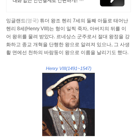
대화 없는 안전결제로 간편하게! 전
국 각지에서 올라오는 전국구 최다 상
품 매일 10만 개 이상의 신규 상품 업
로드
잉글랜드
(영국)
튜더 왕조 헨리 7세의 둘째 아들로 태어난
헨리 8세(Henry VIII)는 형이 일찍 죽자, 아버지의 뒤를 이
어 왕위를 물려 받았다. 르네상스 군주로서 절대 왕정을 강
화하고 종교 개혁을 단행한 왕으로 알려져 있으나, 그 사생
활 면에선 천하의 바람둥이 왕으로 이름을 날리기도 했다.
Henry VIII(1491~1547)