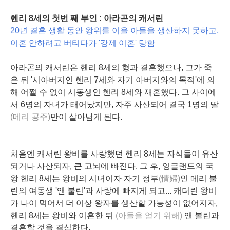
헨리 8세의 첫번 째 부인 : 아라곤의 캐서린
20년 결혼 생활 동안 왕위를 이을 아들을 생산하지 못하고,
이혼 안하려고 버티다가 '강제 이혼' 당함
아라곤의 캐서린은 헨리 8세의 형과 결혼했으나, 그가 죽
은 뒤 '시아버지인 헨리 7세와 자기 아버지와의 목적'에 의
해 어쩔 수 없이 시동생인 헨리 8세와 재혼했다. 그 사이에
서 6명의 자녀가 태어났지만, 자주 사산되어 결국 1명의 딸
(메리 공주)
만이 살아남게 된다.
처음엔 캐서린 왕비를 사랑했던 헨리 8세는 자식들이 유산
되거나 사산되자, 큰 고뇌에 빠진다. 그 후, 잉글랜드의 국
왕 헨리 8세는 왕비의 시녀이자 자기 정부
(情婦)
인 메리 불
린의 여동생 '앤 불린'과 사랑에 빠지게 되고... 캐더린 왕비
가 나이 먹어서 더 이상 왕자를 생산할 가능성이 없어지자,
헨리 8세는 왕비와 이혼한 뒤
(아들을 얻기 위해)
앤 볼린과
결혼할 것을 결심한다.