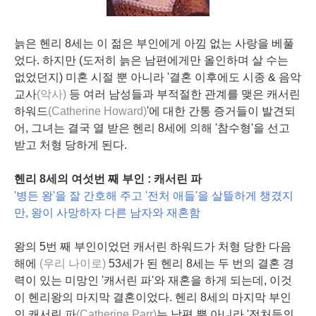
늙은 헨리 8세는 이 젊은 부인에게 아낌 없는 사랑을 베풀
었다. 하지만 (도저히 늙은 남편에게만 올인하며 살 수는
없었던지) 미혼 시절 뿐 아니라 '결혼 이후에도 시종 & 음악
교사
(악사)
등 여러 남성들과 부적절한 관계를 맺은 캐서린
하워드
(Catherine Howard)
'에 대한 간통 증거들이 발견되
어, 그녀는 결국 열 받은 헨리 8세에 의해 '참수형'을 선고
받고 처형 당하게 된다.
헨리 8세의 여섯번 째 부인 : 캐서린 파
'병든 왕'을 잘 간호해 주고 '전처 애들'을 살뜰하게 챙겼지
만, 왕이 사망하자 다른 남자와 재혼함
왕의 5번 째 부인이었던 캐서린 하워드가 처형 당한 다음
해에
(우리 나이로)
53세가 된 헨리 8세는 두 번의 결혼 경
력이 있는 미망인 '캐서린 파'와 재혼을 하게 되는데, 이것
이 헨리왕의 마지막 결혼이었다. 헨리 8세의 마지막 부인
인 캐서린 파
(Catherine Parr)
는 남편 뿐 아니라 '전처들의