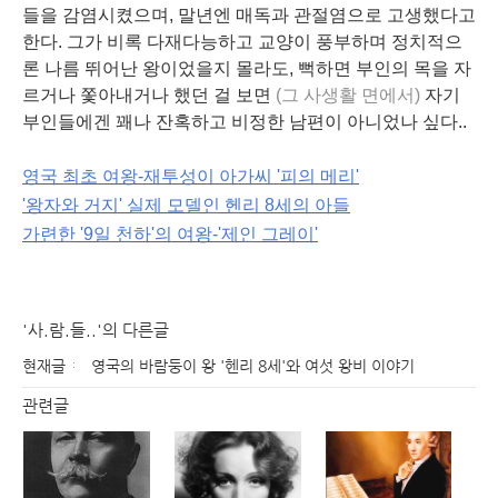
들을 감염시켰으며, 말년엔 매독과 관절염으로 고생했다고
한다. 그가 비록 다재다능하고 교양이 풍부하며 정치적으
론 나름 뛰어난 왕이었을지 몰라도, 뻑하면 부인의 목을 자
르거나 쫓아내거나 했던 걸 보면
(그 사생활 면에서)
자기
부인들에겐 꽤나 잔혹하고 비정한 남편이 아니었나 싶다..
영국 최초 여왕-재투성이 아가씨
'피의 메리'
'왕자와 거지' 실제 모델인 헨리 8세의 아들
가련한 '9일 천하'의 여왕-
'제인 그레이'
'사.람.들..'의 다른글
현재글
영국의 바람둥이 왕 '헨리 8세'와 여섯 왕비 이야기
관련글