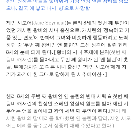
왕이 원하는 아들을 낳아줘서 가장 인정 받는 왕비로 남았
으나, 결국 애 낳고 나서 '병'으로 사망함
제인 시모어
(Jane Seymour)
는 헨리 8세의 첫번 째 부인이
었던 캐서린 왕비의 시녀 출신으로, 캐서린의 '정숙하고 기
품 있는 면모'에 반하여 그녀와 비슷하게 행동하려고 노력
하던 중 '두번 째 왕비인 앤 불린'의 드센 성격에 질린 헨리
8세의 눈에 띄게 된다. [ 왕비의 시녀 주제에 본처
(첫번 째
왕비 캐서린)
를 몰아내고 두번 째 왕비가 된 '앤 불린'이 훗
날, 부메랑처럼 또 다른 시녀 출신인 '제인 시모어'에게 자
기가 과거에 한 그대로 당하게 된 시추에이션~ ]
헨리 8세의 두번 째 왕비인 앤 불린의 반대 세력 & 첫번 째
왕비 캐서린의 친정인 스페인 왕실의 원조를 받아 제인 시
무어는 앤을 몰아내고 왕의 세번 째 부인이 된다.
(전처 캐
서린 왕비의 딸 메리를 학대했던 앤 불린과 달리, 제인 시모
어는 메리를 공주로서 정중히 대해 주었다고 한다.)