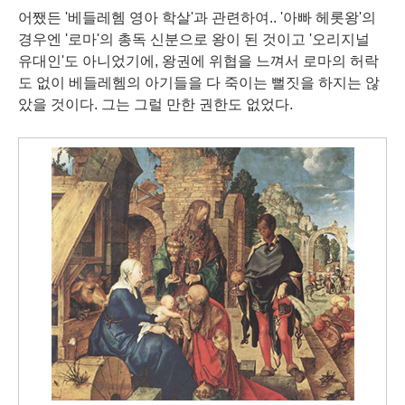
어쨌든 '베들레헴 영아 학살'과 관련하여.. '아빠 헤롯왕'의
경우엔 '로마'의 총독 신분으로 왕이 된 것이고 '오리지널
유대인'도 아니었기에, 왕권에 위협을 느껴서 로마의 허락
도 없이 베들레헴의 아기들을 다 죽이는 뻘짓을 하지는 않
았을 것이다. 그는 그럴 만한 권한도 없었다.