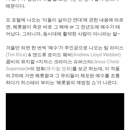
때문이다.
모 포털에 나오는 '이들이 살아간 연대'에 관한 내용에 따르
면, 헤롯왕이 죽은 바로 그 해에 or 그 전년도에 예수가 태
어났다. 그러니까, 동시대에 활약한 사람이 아니라는 말~
겨울만 되면 한 번씩 '예수'가 주인공으로 나오는 팀 라이스
(Tim Rice)
& 앤드류 로이드 웨버
(Andrew Lloyd Webber)
콤비의 뮤지컬 <지저스 크라이스 슈퍼스타
(Jesus Christ
Superstar)
>의 영화
(뮤지컬 영화)
를 보곤 하는데, 이 작품
의 2막에 가면 헤롯왕과 그 무리들이 체포된 예수를 조롱
하다가 히스테리 부리는 '헤롯왕의 깨방정 쇼'가 나온다.