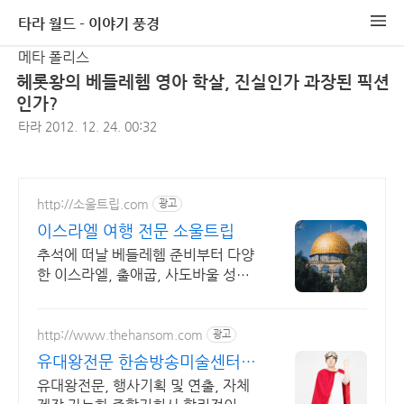
타라 월드 - 이야기 풍경
메타 폴리스
헤롯왕의 베들레헴 영아 학살, 진실인가 과장된 픽션
인가?
타라
2012. 12. 24. 00:32
http://소울트립.com
광고
이스라엘 여행 전문 소울트립
추석에 떠날 베들레헴 준비부터 다양
한 이스라엘, 출애굽, 사도바울 성지
순례까지!
http://www.thehansom.com
광고
유대왕전문 한솜방송미술센터
당일 배송 및 수령가능!!
유대왕전문, 행사기획 및 연출, 자체