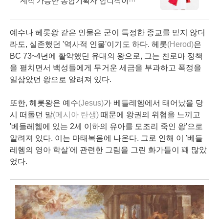
제작 가능한 종합기획사 합리적이고
정직한 가격! 방송인들이 사랑하는
의상대여샵!
예수나 헤롯왕 같은 인물은 굳이 특정한 종교를 믿지 않더
라도, 실존했던 '역사적 인물'이기도 하다. 헤롯
(Herod)
은
BC 73~4년에 활약했던 유대의 왕으로, 그는 친로마 정책
을 펼치면서 백성들에게 무거운 세금을 부과하고 폭정을
일삼았던 왕으로 알려져 있다.
또한, 헤롯왕은 예수
(Jesus)
가 베들레헴에서 태어났을 당
시 떠돌던 말
(메시아 탄생)
때문에 왕권의 위협을 느끼고
'베들레헴에 있는 2세 이하의 유아를 모조리 죽인 왕'으로
알려져 있다. 이는 마태복음에 나온다. 그로 인해 이 '베들
레헴의 영아 학살'에 관련한 그림을 그린 화가들이 꽤 많았
었다.