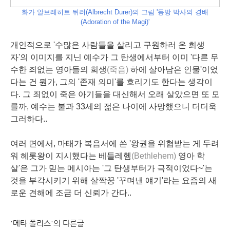
화가 알브레히트 뒤러(Albrecht Durer)의 그림 '동방 박사의 경배
(Adoration of the Magi)'
개인적으로 '수많은 사람들을 살리고 구원하러 온 희생
자'의 이미지를 지닌 예수가 그 탄생에서부터 이미 '다른 무
수한 죄없는 영아들의 희생
(죽음)
하에 살아남은 인물'이었
다는 건 뭔가, 그의 '존재 의미'를 흐리기도 한다는 생각이
다. 그 죄없이 죽은 아기들을 대신해서 오래 살았으면 또 모
를까, 예수는 불과 33세의 젊은 나이에 사망했으니 더더욱
그러하다..
여러 면에서, 마태가 복음서에 쓴 '왕권을 위협받는 게 두려
워 헤롯왕이 지시했다는 베들레헴
(Bethlehem)
영아 학
살'은 그가 믿는 메시아는 '그 탄생부터가 극적이었다~'는
것을 부각시키기 위해 살짝꿍 '꾸며낸 얘기'라는 요즘의 새
로운 견해에 조금 더 신뢰가 간다..
'메타 폴리스'의 다른글