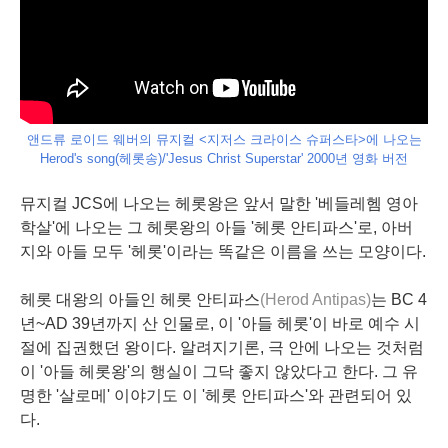
앤드류 로이드 웨버의 뮤지컬 <지저스 크라이스 슈퍼스타>에 나오는
Herod's song(헤롯송)/'Jesus Christ Superstar' 2000년 영화 버전
뮤지컬 JCS에 나오는 헤롯왕은 앞서 말한 '베들레헴 영아
학살'에 나오는 그 헤롯왕의 아들 '헤롯 안티파스'로, 아버
지와 아들 모두 '헤롯'이라는 똑같은 이름을 쓰는 모양이다.
헤롯 대왕의 아들인 헤롯 안티파스
(Herod Antipas)
는 BC 4
년~AD 39년까지 산 인물로, 이 '아들 헤롯'이 바로 예수 시
절에 집권했던 왕이다. 알려지기론, 극 안에 나오는 것처럼
이 '아들 헤롯왕'의 행실이 그닥 좋지 않았다고 한다. 그 유
명한 '살로메' 이야기도 이 '헤롯 안티파스'와 관련되어 있
다.