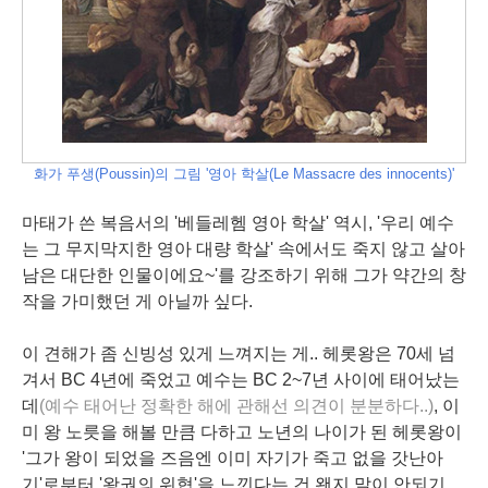
화가 푸생(Poussin)의 그림 '영아 학살(Le Massacre des innocents)'
마태가 쓴 복음서의 '베들레헴 영아 학살' 역시, '우리 예수
는 그 무지막지한 영아 대량 학살' 속에서도 죽지 않고 살아
남은 대단한 인물이에요~'를 강조하기 위해 그가 약간의 창
작을 가미했던 게 아닐까 싶다.
이 견해가 좀 신빙성 있게 느껴지는 게.. 헤롯왕은 70세 넘
겨서 BC 4년에 죽었고 예수는 BC 2~7년 사이에 태어났는
데
(예수 태어난 정확한 해에 관해선 의견이
분분하다.
.)
, 이
미 왕 노릇을 해볼 만큼 다하고 노년의 나이가 된 헤롯왕이
'그가 왕이 되었을 즈음엔 이미 자기가 죽고 없을 갓난아
기'로부터 '왕권의 위협'을 느낀다는 건 왠지 말이 안되기