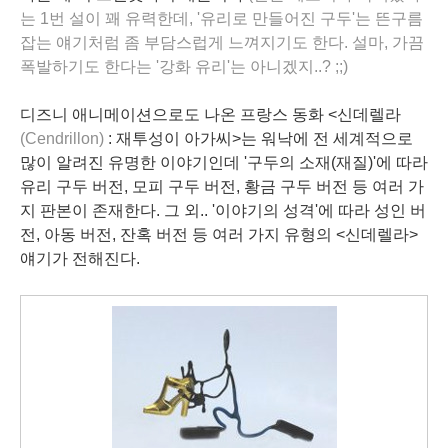
는 1번 설이 꽤 유력한데, '유리로 만들어진 구두'는 뜬구름
잡는 얘기처럼 좀 부담스럽게 느껴지기도 한다. 설마, 가끔
폭발하기도 한다는 '강화 유리'는 아니겠지..? ;;)
디즈니 애니메이션으로도 나온 프랑스 동화 <
신데렐라
(Cendrillon)
: 재투성이 아가씨>는 워낙에 전 세계적으로
많이 알려진 유명한 이야기인데 '구두의 소재(재질)'에 따라
유리 구두
버전,
모피 구두
버전,
황금 구두
버전 등 여러 가
지 판본이 존재한다. 그 외.. '이야기의 성격'에 따라 성인 버
전, 아동 버전, 잔혹 버전 등 여러 가지 유형의 <신데렐라>
얘기가 전해진다.