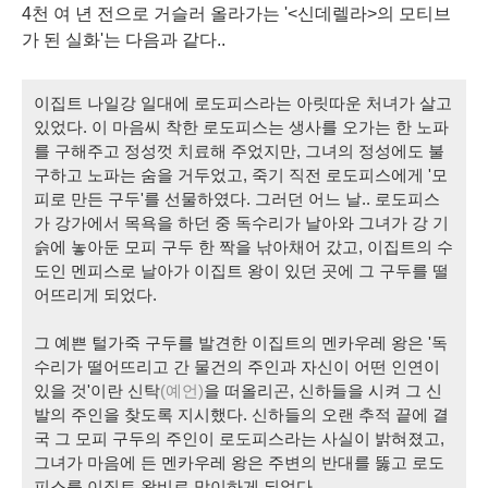
4천 여 년 전으로 거슬러 올라가는 '<신데렐라>의
모티브
가 된 실화'는 다음과 같다..
이집트 나일강 일대에
로도피스
라는 아릿따운 처녀가 살고
있었다. 이 마음씨 착한 로도피스는 생사를 오가는 한
노파
를 구해주고 정성껏 치료해 주었지만, 그녀의 정성에도 불
구하고 노파는 숨을 거두었고, 죽기 직전 로도피스에게 '모
피로 만든 구두'를
선물
하였다. 그러던 어느 날.. 로도피스
가 강가에서 목욕을 하던 중 독수리가 날아와 그녀가 강 기
슭에 놓아둔 모피 구두 한 짝을 낚아채어 갔고, 이집트의 수
도인 멘피스로 날아가 이집트 왕이 있던 곳에 그 구두를 떨
어뜨리게 되었다.
그 예쁜 털가죽 구두를 발견한 이집트의 멘카우레 왕은 '
독
수리
가 떨어뜨리고 간 물건의 주인과 자신이 어떤 인연이
있을 것'이란
신탁
(예언)
을 떠올리곤, 신하들을 시켜 그 신
발의 주인을 찾도록 지시했다. 신하들의 오랜 추적 끝에 결
국 그 모피 구두의 주인이 로도피스라는 사실이 밝혀졌고,
그녀가 마음에 든
멘카우레 왕
은 주변의 반대를 뚫고 로도
피스를 이집트 왕비로 맞이하게 되었다.