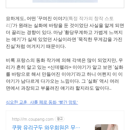
묘하게도, 어떤 '꾸며진 이야기
(특정 작가의 창작 스토
리)
'가 원래는
실화
에 바탕을 둔 것이었단 사실을 알게 되면
더 끌리는 경향이 있다. 마냥 '황당무계하고 가볍게 느껴지
는 얘기'가 실제 있었던 사실이라면 '묵직한 무게감을 가진
진실'처럼 여겨지기 때문이다.
비록 프랑스의 동화 작가에 의해 각색은 많이 되었지만, 우
리가 흔히 알고 있는 <신데렐라> 이야기가 알고 보면 '실화
를 바탕으로 해서 만들어진 이야기'라고 하니 어쩐지 이 이
야기가 남다르게 다가오는 느낌이다. 그 '실화' 역시 여러
면에서 과장되고 부풀려진 얘기라 할지라도 말이다..
심오한 교훈, 샤를 페로 동화 '빨간 망토'
http://m.coupang.com
광고
쿠팡 유리구두 와우회원은 무제