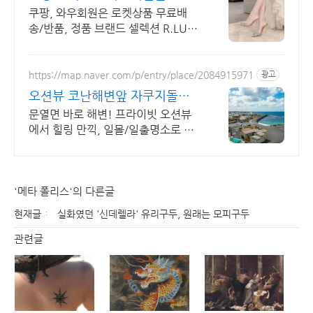
한 무료 배송
쿠팡, 와우회원은 로켓상품 무료배
송/반품, 정품 브랜드 셀렉션 R.LUX
입점. 꼭 필요한 제품은 쿠팡에서 더
저렴하게, 로켓배송으로 더 빠르게!
https://map.naver.com/p/entry/place/2084915971
광고
오션뷰 코난해변앞 자쿠지돌집
2인~10인 대가족/단체예약
문열면 바로 해변! 프라이빗 오션뷰
에서 힐링 만끽, 일몰/일출명소로 인
생샷 필수. 제주 감성 예쁘다고 소문
난 힐링스테이, 바배큐불멍, 스파족
욕, 제주바다보러오세요
'메타 폴리스'의 다른글
현재글
실화였던 '신데렐라' 유리구두, 원래는 모피구두
관련글