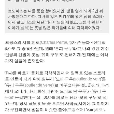
로도피스는 나름 좋은
왕비
였지만, 병을 얻게 되어 2년 뒤
사망했다고 한다. 그녀를 잃은 멘카우레 왕은 심히 슬퍼하
면서 로도피스를 위한
피라미드
를 세웠고, 그들에 관한 이
이야기
(실화)
는 훗날 많은 작가들에 의해
각색
되어졌다..
프랑스의
샤를 페로
(Charles Perrault)
가 쓴 동화 <신데렐
라>도 그 중 하나인데, 원래 '모피 구두'라고 나와 있던 여주
인공의 신발이 훗날 '유리 구두'로 전해지게 된 데에는 여러
가지 설들이 존재한다.
1)샤를 페로가 동화로 각색하면서 더
임팩트 있는 스토리
를 만들어 내기 위해 일부러 '모피 구두
(soulier de vair)
'를
'유리 구두
(soulier de verre)
'로 바꾸었다는 설.. 2)
인쇄
과정
에서 오타가 나서 '회색 다람쥐 모피로 된 구두'가 '유리 구
두로' 둔갑했다는 설.. 3)샤를 페로는 원래 '모피 구두'로 적
었는데, 당시 글을 읽을 줄 모르던 사람들 사이에 그 이야기
가
구전
되면서
발음이 비슷한 불어
(프랑스어)
'
vair
(
베흐
: