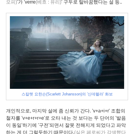
모피)
'가 '
verre
(
베흐
: 유리)
' 구두로 탈바꿈했다는 설 등..
스칼렛 요한슨(Scarlett Johansson)의 '신데렐라' 화보
개인적으로, 마지막 설에 좀 신뢰가 간다. 'v+a+i+r' 조합의
철자를 'v+e+r+r+e'로
오타
내는 것 보다는 두 단어의 '
발음
이
동일
'하기에 '구전'되면서 잘못 전해지게 되었다고 파악
하는 게 더 그럴듯하기 때문이다.
(실은 페로씨가 각색했다