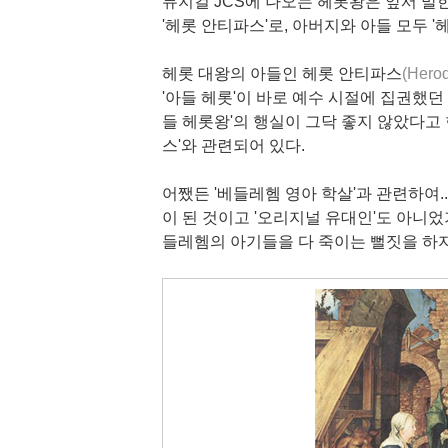
뮤지컬 JCS에 나오는 헤롯왕은 앞서 말한
'헤롯 안티파스'로, 아버지와 아들 모두 
헤롯 대왕의 아들인 헤롯 안티파스
(Herod
'아들 헤롯'이 바로 예수 시절에 집권했던 
들 헤롯왕'의 행실이 그닥 좋지 않았다고 한
스'와 관련되어 있다.
어쨌든 '베들레헴 영아 학살'과 관련하여..
이 된 것이고 '오리지널 유대인'도 아니었
들레헴의 아기들을 다 죽이는 뻘짓을 하지