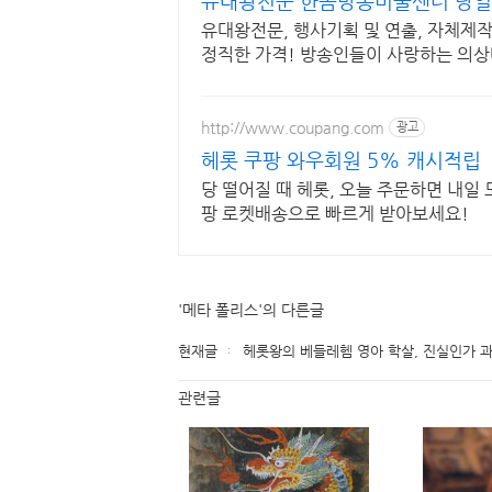
유대왕전문 한솜방송미술센터 당일 
유대왕전문, 행사기획 및 연출, 자체제
정직한 가격! 방송인들이 사랑하는 의상
http://www.coupang.com
광고
헤롯 쿠팡 와우회원 5% 캐시적립
당 떨어질 때 헤롯, 오늘 주문하면 내일
팡 로켓배송으로 빠르게 받아보세요!
'메타 폴리스'의 다른글
현재글
헤롯왕의 베들레헴 영아 학살, 진실인가 
관련글