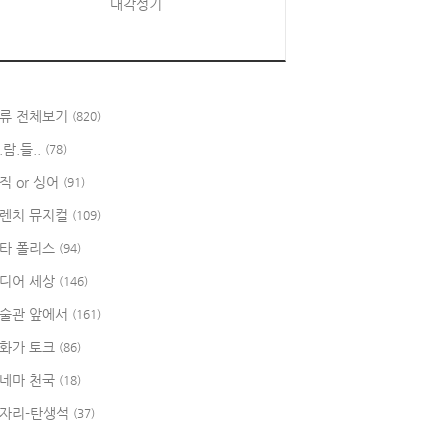
대각성기
류 전체보기
(820)
.람.들..
(78)
직 or 싱어
(91)
렌치 뮤지컬
(109)
타 폴리스
(94)
디어 세상
(146)
술관 앞에서
(161)
화가 토크
(86)
네마 천국
(18)
자리-탄생석
(37)