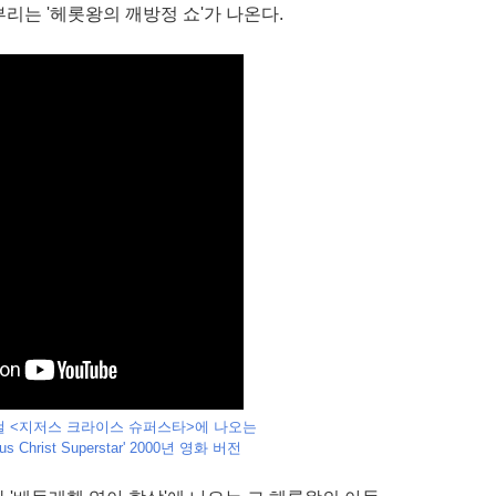
리는 '헤롯왕의 깨방정 쇼'가 나온다.
컬 <지저스 크라이스 슈퍼스타>에 나오는
us Christ Superstar' 2000년 영화 버전