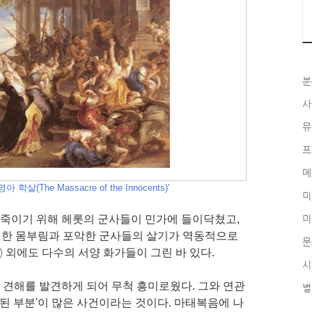
분
사
뮤
프
메
학살(The Massacre of the Innocents)'
미
를 죽이기 위해 헤롯의 군사들이 민가에 들이닥쳤고,
미
절한 몸부림과 포악한 군사들의 살기가 역동적으로
문
)
외에도 다수의 서양 화가들이 그린 바 있다.
시
운 견해를 발견하게 되어 무척 흥미로웠다. 그와 연관
별
장된 부분'이 많은 사건이라는 것이다. 마태복음에 나