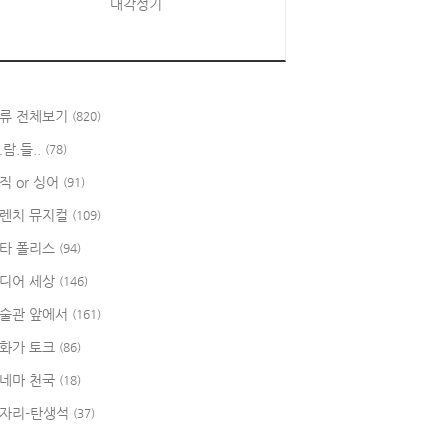
대각성기
류 전체보기
(820)
.람.들..
(78)
직 or 싱어
(91)
렌치 뮤지컬
(109)
타 폴리스
(94)
디어 세상
(146)
술관 앞에서
(161)
화가 토크
(86)
네마 천국
(18)
자리-탄생석
(37)