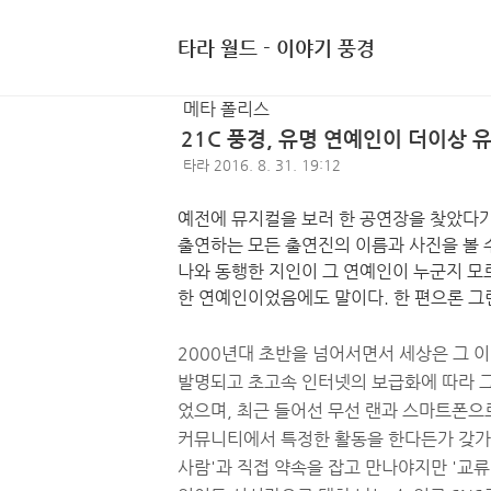
타라 월드 - 이야기 풍경
메타 폴리스
21C 풍경, 유명 연예인이 더이상 
타라
2016. 8. 31. 19:12
예전에 뮤지컬을 보러 한 공연장을 찾았다가 
출연하는 모든 출연진의 이름과 사진을 볼 
나와 동행한 지인이 그 연예인이 누군지 모
한 연예인이었음에도 말이다. 한 편으론 그
2000년대 초반을 넘어서면서 세상은 그 
발명되고 초고속 인터넷의 보급화에 따라 그 
었으며, 최근 들어선 무선 랜과 스마트폰으
커뮤니티에서 특정한 활동을 한다든가 갖가지 
사람'과 직접 약속을 잡고 만나야지만 '교류