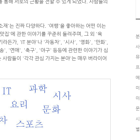
를 통해 서로의 근황을 전할 수 있게 되었다. 사람들의
재'는 진짜 다양하다. '여행'을 좋아하는 어떤 이는
맛집'에 관한 이야기를 꾸준히 들려주며, 그 외 '육
분
가, 'IT 분야'나 '자동차', '시사', '영화', '만화',
사
'방송', '연애', '축구', '야구' 등등에 관련한 이야기가 심
뮤
 사람들이 '각각 관심 가지는 분야'는 매우 버라이어
프
메
미
미
문
시
별