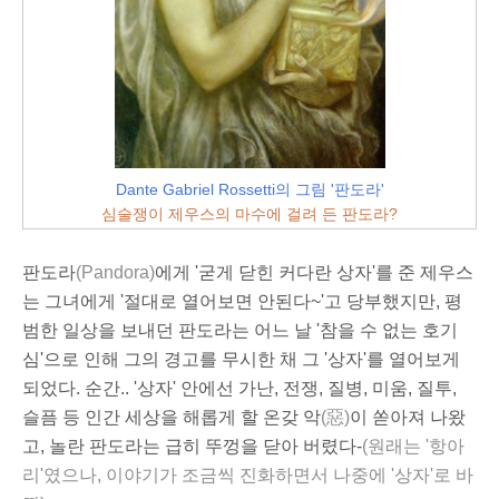
Dante Gabriel Rossetti의 그림 '판도라'
심술쟁이 제우스의 마수에 걸려 든 판도라?
판도라
(Pandora)
에게 '굳게 닫힌 커다란 상자'를 준 제우스
는 그녀에게 '절대로 열어보면 안된다~'고 당부했지만, 평
범한 일상을 보내던 판도라는 어느 날 '참을 수 없는 호기
심'으로 인해 그의 경고를 무시한 채 그 '상자'를 열어보게
되었다. 순간.. '상자' 안에선 가난, 전쟁, 질병, 미움, 질투,
슬픔 등 인간 세상을 해롭게 할 온갖 악
(惡)
이 쏟아져 나왔
고, 놀란 판도라는 급히 뚜껑을 닫아 버렸다-
(원래는 '항아
리'였으나, 이야기가 조금씩 진화하면서 나중에 '상자'로 바