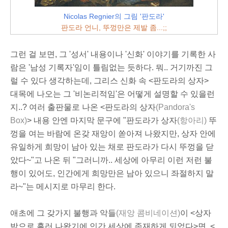
Nicolas Regnier의 그림 '판도라'
판도라 언니, 뚜껑만은 제발 좀...;;
그런 걸 보면, 그 '성서' 내용이나 '신화' 이야기를 기록한 사
람은 '남성 기록자'임이 틀림없는 듯하다. 뭐.. 거기까진 그
럴 수 있다 생각하는데, 그리스 신화 속 <판도라의 상자>
대목에 나오는 그 '비논리적임'은 어떻게 설명할 수 있을런
지..? 여러 출판물로 나온 <판도라의 상자
(Pandora's
Box)
> 내용 안엔 마지막 문구에 "판도라가 상자
(항아리)
뚜
껑을 여는 바람에 온갖 재앙이 쏟아져 나왔지만, 상자 안에
유일하게 희망이 남아 있는 채로 판도라가 다시 뚜껑을 닫
았다~"고 나온 뒤 "그러니까.. 세상에 아무리 이런 저런 불
행이 있어도, 인간에게 희망만은 남아 있으니 좌절하지 말
라~"는 메시지로 마무리 한다.
애초에 그 갖가지 불행과 악들
(재앙 콤비네이션)
이 <상자
밖으로 흘러 나왔기에 인간 세상에 존재하게 되었다>면, <