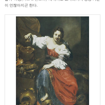
이 언짢아지곤 한다.