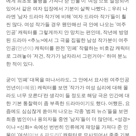
에게 최초로 불행을 가져다 준 인물'이 '여성'으로 설정되어
있어서 같은 여자 입장에서 기분이 살짝 나빴다. ;; 우리 나
라엔 '남자 드라마 작가'에 비해 '여자 드라마 작가'들이 훨
씬 많다. 여성 작가들 경우 웬만해선 극 안에 나오는 '여주
인공' 캐릭터를 그렇게까지 안 망치는 편인데, 작년에 방영
된 드라마 <추노>에서 그 극을 집필한 남성 작가분이 여주
인공
(언년이)
캐릭터를 완전 '민폐' 작렬하는 비호감 캐릭터
로 그려놓아 '저건, 작가가 남자라서 그런거야~' 하며 분노
한 적이 있다.
굳이 '민폐' 대목을 떠나서라도, 그 안에서 묘사된 여주인공
언년이
(=혜원)
캐릭터를 보면 '작가가 여성 심리에 대해 몰
라도 너무 모른다'란 생각이 들 정도로 해당 극은 인간에 대
한 기본 통찰력이 좀 부족한 드라마이기도 했다. 어쨌든, 요
즘에도 심심찮게 쏟아져 나오는 각종 '범죄 뉴스'들을 보면
최종 범인이나 용의자들 중엔 '남자'들이 더 많던데, <성경>
이나 <신화> 속에선 번번히 인류에게 재앙을 가져다 준 인
물이 '여성
(이브 & 판도라)
' 캐릭터로 묘사되어서 종종 기분