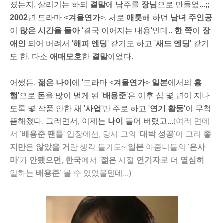
졌는지, 살리기는 하되
결말
에 남주를
장님
으로 만들었...;;
2002
년 드라마 <
겨울연가
>, 서로
애틋
해 하던
남녀 주인공
이
많은 시간을 돌아
'결국 이어지는 내용'인데..
한 쪽
이
장
애인
되어 버려서 '
해피 엔딩
' 같기도 하고 '
새드 엔딩
' 같기
도 한, 다소
애매모호
한
결말
이었다.
어쨌든,
젊은 나이
에 '드라마 <
겨울연가
>
일본
에서의
흥
행
'으로
돈
을 많이 벌게 된 '
배용준
'은 이후 십 몇 년이 지나
도록 몇 작품 안한 채 '
사업
'만 주로 하고 '
연기 활동
'이 무척
뜸해졌다. 그러면서, 이제는
나이
들어 버렸고...
(여러 면에
서 '
배용준 팬들
' 입장에선, 당시 그의 '
대박 성공
'이 그리
좋
지만
은
않았을 거
란 생각 들기도~
일본
아줌니들의 '
욘사
마
'가
안
됐으면
,
한국
에서 '
젊은
시절
연기자
로
더
열심히
일하는
배용
준
' 볼 수 있었을텐데...)