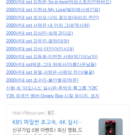
2000년대 ost
김정운-So in love(러브스토리
인하버드)
2000년대 ost 이현섭-My Love(발리에서
생긴
일)
2000년대 ost 조성모-너의 곁으로(파리의 연인)
2000년대 ost
서영은-내 안의 그대(첫사랑)
2000년대 ost 김상민-숙명 2(다모)
2000년대 ost 강우진-열정(
대망)
2000년대
ost 강성-야인(야인시대)
2000년대 ost 김동욱-미련한 사랑(위기의
남자)
2000년대
ost제로-그대 뒤에서(아름다운
날들)
2000년대 ost 유열,서영은-사랑의 찬가(불꽃)
2000년대 ost 조수미-불인별곡(허준)
신화 속 '아도니스' 실사판-추억의 록그룹 '
Y2K
'
Y2K 외국인 멤버-Doggy Bag 시절
유이치
,
코지
http://filesun.pro
광고
KBS 파일썬 초고속, 4K 실시간
보기!
신규가입 0원 이벤트! 최신 영화,드