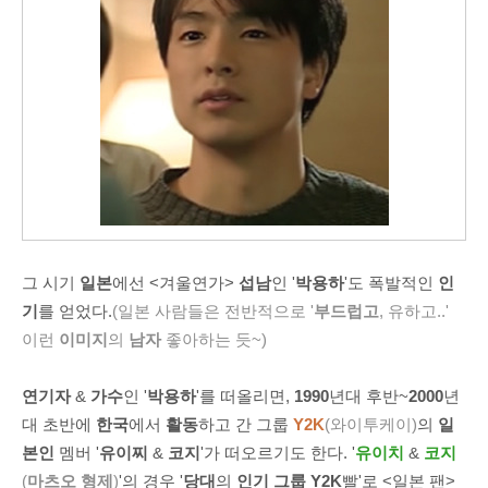
그 시기
일본
에선 <겨울연가>
섭남
인 '
박용하
'도 폭발적인
인
기
를 얻었다.
(일본 사람들은 전반적으로 '
부드럽고
, 유하고..'
이런
이미지
의
남자
좋아하는 듯~)
연기자
&
가수
인 '
박용하
'를 떠올리면,
1990
년대 후반~
2000
년
대 초반에
한국
에서
활동
하고 간 그룹
Y2K
(와이투케이)
의
일
본인
멤버 '
유이찌
&
코지
'가 떠오르기도 한다. '
유이치
&
코지
(
마츠오 형제
)
'의 경우 '
당대
의
인기 그룹
Y2K
빨'로 <일본 팬>