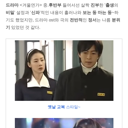
드라마
<겨울연가> 중.
후반부
들어서선 살짝
진부
한 '
출생
의
비밀
' 설정과 '
신파
'적인 내용이 흘러나와
보는 둥 마는 둥
~하
기도 했었지만, 드라마 ost와 극의
전반적
인
정서
는 나름
분위
기
있었던 것 같다.
옛날 교복
스따일~