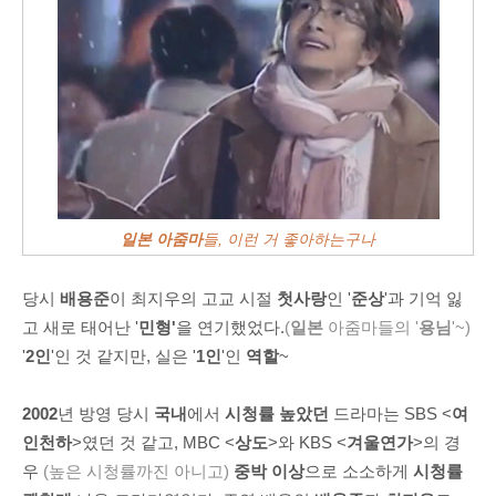
일본 아줌마
들, 이런 거 좋아하는구나
당시
배용준
이 최지우의 고교 시절
첫사랑
인 '
준상
'과 기억 잃
고 새로 태어난 '
민형'
을 연기했었다.
(
일본
아줌마들의 '
용님
'~)
'
2인
'인 것 같지만, 실은 '
1인
'인
역할
~
2002
년 방영 당시
국내
에서
시청률 높았던
드라마는 SBS <
여
인천하
>였던 것 같고, MBC <
상도
>와 KBS <
겨울연가
>의 경
우
(높은 시청률까진 아니고)
중박 이상
으로 소소하게
시청률