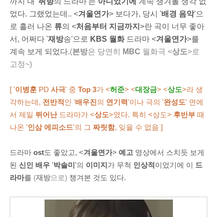
까지 내 '
취향
의 드라마'는
아니었기에
계속 챙겨볼 생각 없
었다. 그랬었는데.. <
겨울연가
>
보다가, 당시 '
배경 음악
'으
로 흘러 나온
류
의 <
처음부터 지금까지
>란 곡이 너무 좋아
서, 어쩌다 '
재방
송'으로
KBS
월화
드라마 <
겨울연가
>를
계속 보게 되었다.
(
본방
은 당연히
MBC
월화극 <
상도
>로
고정~)
[ '
이병훈
PD
사극
' 중
Top 3
가 <
허준
> <
대장금
> <
상도
>라 생
각하는데,
전반적
인 '
배우진
의
연기력
'이나 극의 '
완성도
' 면에
서 제일
뛰어난
드라마가 <
상도
>였다. 특히 <상도>
후반부
때
나온 '
인삼 에피소드
'의 그
짜릿함
, 잊을 수 없음 ]
드라마
ost
도 좋았고, <
겨울연가
>
예고
영상에서 스치듯 보게
된
신인 배우
'
박솔미
'의
이미지
가 무척
인상적
이었기에 이
드
라마
를
(
재방
으로)
챙겨본 것도 있다.