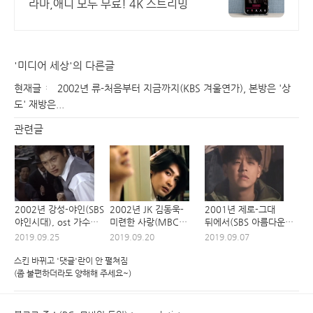
라마,애니 모두 무료! 4K 스트리밍
'미디어 세상'의 다른글
현재글
2002년 류-처음부터 지금까지(KBS 겨울연가), 본방은 '상
도' 재방은...
관련글
2002년 강성-야인(SBS
2002년 JK 김동욱-
2001년 제로-그대
야인시대), ost 가수
미련한 사랑(MBC
뒤에서(SBS 아름다운
'오디오'도 '비디오'도
위기의 남자), 실사
날들), 종합과자세트
2019.09.25
2019.09.20
2019.09.07
좋았네
테리우스 등장
드라마
스킨 바뀌고 '댓글'란이 안 펼쳐짐
(좀 불편하더라도 양해해 주세요~)