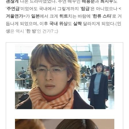
괜찮게
나온 드라마였었다. 주연 배우인
배용준
과
최지우
도
'
주연급
'이었어도 국내에서 그렇게까지 '
탑급
'은 아니었으나 <
겨울연가
>가
일본
에서 크게
히트
치는 바람에 '
한류 스타
'로 거
듭나게 되었으며, 이후
국내 위상
도
살짝
달라지게 되었다.
(
인
생
은 역시 '
한 방
'인 건가? ;;)