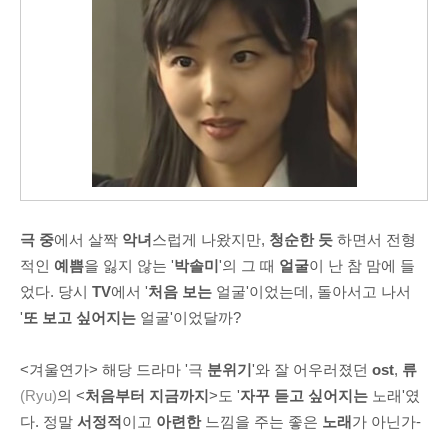
극 중
에서 살짝
악녀
스럽게 나왔지만,
청순한 듯
하면서 전형
적인
예쁨
을 잃지 않는 '
박솔미
'의 그 때
얼굴
이 난 참 맘에 들
었다. 당시
TV
에서 '
처음 보는
얼굴'이었는데, 돌아서고 나서
'
또 보고 싶어지는
얼굴'이었달까?
<겨울연가> 해당 드라마 '극
분위기
'와 잘 어우러졌던
ost
,
류
(Ryu)
의 <
처음부터 지금까지
>도 '
자꾸 듣고 싶어지는
노래'였
다. 정말
서정적
이고
아련한
느낌을 주는 좋은
노래
가 아닌가-