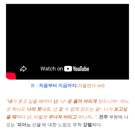
류 -
처음부터 지금까지
(겨울연가 ost)
"
내
가 웃고 싶을 때마다
넌
, 나~를
울어 버리게
만드니까~ 어느
것 하나도
나의 뜻
대로, 넌 할 수 없게 만드는 걸~ 니가
보고싶
을 때
마다 넌, 이렇게
무너져 버리고
마니까..."
전주
부분에 나
오는 '
피아노
선율'에 대한 느낌도 무척
강렬
하다.