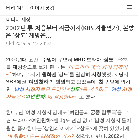
타라 월드 - 이야기 풍경
미디어 세상
2002년 류-처음부터 지금까지(KBS 겨울연가), 본방
은 '상도' 재방은...
타라
2019. 9. 15. 23:57
2000년대 초반..
주말
에 우연히
MBC
드라마 '
상도
' 1~2회
를
재방송
으로 보게 된 나는
"이 드라마 계속 봐야 되겠어
~"
하며, 그 시기
월화
엔 '상도'를 열심히
시청
했었다. 당시
SBS
에선 '
여인천하
'가
방영
되고 있었는데,
친구
말에 의하
면
"
남성
시청자
들은 드라마 <
상도
>를 선호하고,
여성
시청
자
들은 <
여
인천하
>에 열광한다~
"
고 했다.
헌데, 난 '
여성
시청자'임에도 '
여인
들의
궁중 암투
극'을 그
린 드라마 <
여인천하
>엔 1g도 관심 없고 '
남성
시청자'들이
훨씬 좋아한다는 '
상인
의 이야기' <
상도
>에 꽂혀 있었기에
'
내 취향
이 은근
남성적
인 건가?'
생각
했더랬다.
2002
년