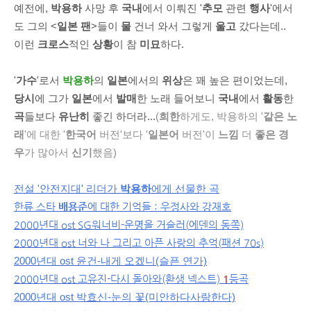
예전에,
박용하
사망 후
국내
에서 이뤄진 '
추모
관련
행사
'에서
도 그의 <
일본 팬
>들이
물
건너 와서 그렇게
울고
갔다는데..
이런
크로스
적인
상황
이 참
미묘
하다.
'
가수
'로서
박용하
의
일본
에서의
위상
은 꽤 높은 편이었는데,
당시
에 그가
일본
에서
발매
한 노래 들어보니
국내
에서
활동
한
곡
들보다
유난히
좋긴 하더라...
(
희한
하게도, 박용하의 '
같은 노
래
'에 대한 '
한국어
버전'보다 '
일본어
버전'이
느낌
더
좋은 경
우
가 많아서
신기
했음)
전설 '안전지대' 리더가
박용하
에게 선물한 곡
한류 스타
배용준
에 대한 기억들 : 우정사와 강재호
2000년대 ost
SG워너비-운명을 거슬러(
에덴의 동쪽)
2000년대 ost
너와 나 그리고 아픈 사랑의 추억(
패션 70s)
2000년대 ost
윤건-내게 오겠니(슬픈 연가)
2000년대 ost 고유진-다시 돌아와(환생 넥스트)
1
등곡
2000년대 ost
박효신-눈의 꽃(미안하다
사랑한다)