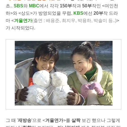
초..
SBS
와
MBC
에서 각각
150부
작과
50부
작인 <여인천
하>와 <상도>가 방영되었을 무렵,
KBS
에선
20부
작 드라
마 <
겨울연가
(출연 : 배용준, 최지우, 박용하, 박솔미 등..)
>
가 시작되었다.
그 때 '
재방송
'으로 <
겨울연가
>를
살짝
보긴 했으나 그렇게