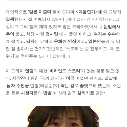
개인적으로 '
일본 아줌마
'들이 드라마 <
겨울연가
>에 왜 그렇게
열광
했는지 잘 이해되지 않는다.
(재미 없는 건 아니었지만, 그
렇다고 그리
쩔게 재미 있지도 않은 드라마
였어서...)
눈밭
에서
추억
쌓고, 학창 시절
첫사랑
내내 못잊어 하고,
여자
는
수수
하
게 생기고,
남자
는 유하고
온화
한
인상
이고..
일본인
들이 뭐 이
런 걸 좋아하는 건가?
(전반적인 '
스토리
'는 좀
진부
하고, 극 '
분
위기
'로
먹어주는
드라마 같던데...)
이 드라마
엔딩
에 대한 '
비하인드 스토리
'가 있는 걸로 알고 있
다.
제작진
이 원한 '극의 정서'가 '
비극
'이었던 관계로, 결말에
'
남자 주인공
민형
(배용준
)
'이
죽는 걸
로
끝
맺으려 했는데 '소문
을 들은
시청자
들의
반발
'이 심해 결국
살리기로
결정~