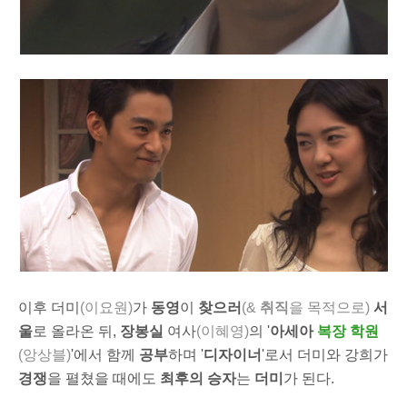
이후 더미
(이요원)
가
동영
이
찾으러
(&
취직
을 목적으로)
서
울
로 올라온 뒤,
장봉실
여사
(이혜영)
의 '
아세아
복장 학원
(앙상블)
'에서 함께
공부
하며 '
디자이너
'로서 더미와 강희가
경쟁
을 펼쳤을 때에도
최후의 승자
는
더미
가 된다.