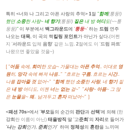
특히 <너와 나 그리고 아픈 사랑의 추억>
1
절
"
함께
(퉁둥!)
했던
소중
한 사랑~
네 향기
(퉁둥!)
짙은
내 방
어디
도
(~~퉁
둥둥)
"
이 부분에서
백그라운드
에
'
퉁
둥
~'
하는
드럼
연주
나오는
대목
, 이 곡의 핵
킬링 포인트
가 아닌가 싶다.
(어쩐
지 '
서라운드
입체
음향
' 같은 느낌.
2
절에도 이 '
드럼 파트
'
나왔으면 좋았을 것을~)
[
"
어둠
속에,
희미
한 모습~ 가물대는
아픈 추억
.. 이대로
영
원
히,
망각
속에 빠져
나
를.." "흐르는
구름
, 흐르는
시간
..
나를
잡아줄 것
없어~" "
함께
했던
소중
한
사랑
, 네
향기
짙
은
내 방
어디도, 이젠
너
는
없는
걸~" "
사랑
~
아픔
~ 그 많
은
눈물
을~
왜
.. 남겨두고
혼자
떠났어~"
]
<
패션 70s
>에서 '
부모
들의 순간의
판단
과
선택
'에 의해
(한
강희
란 이름이 아닌)
태을방직
딸 '고
준희
'의
자리
로 들어가
'
나
는
강희
인가,
준희
인가'
하며
정체성
의
혼란
을 느끼며