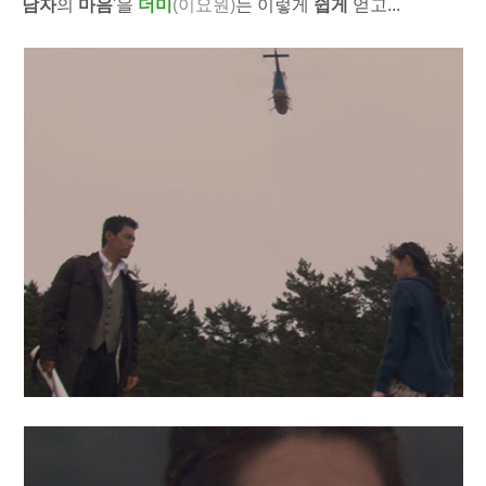
남자
의
마음
'을
더미
(이요원)
는 이렇게
쉽게
얻고...