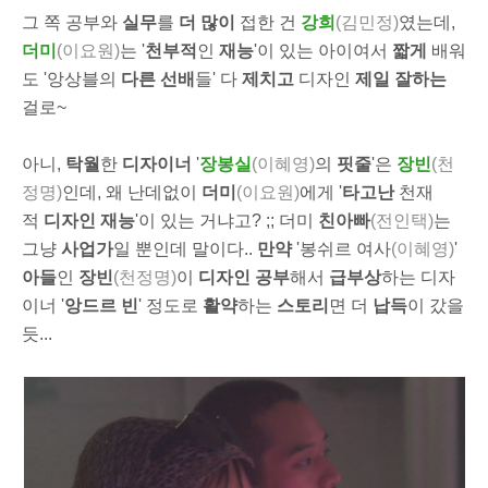
그 쪽 공부와
실무
를
더 많이
접한 건
강희
(김민정)
였는데,
더미
(이요원)
는 '
천부적
인
재능
'이 있는 아이여서
짧게
배워
도 '앙상블의
다른 선배
들' 다
제치고
디자인
제일 잘하는
걸로~
아니,
탁월
한
디자이너
'
장봉실
(이혜영)
의
핏줄
'은
장빈
(천
정명)
인데, 왜 난데없이
더미
(이요원)
에게 '
타고난
천재
적
디자인 재능
'이 있는 거냐고? ;; 더미
친아빠
(전인택)
는
그냥
사업가
일 뿐인데 말이다..
만약
'봉쉬르 여사
(이혜영)
'
아들
인
장빈
(천정명)
이
디자인 공부
해서
급부상
하는 디자
이너 '
앙드르 빈
' 정도로
활약
하는
스토리
면 더
납득
이 갔을
듯...