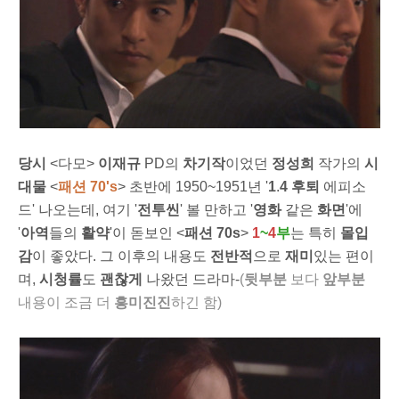
당시
<다모>
이재규
PD의
차기작
이었던
정성희
작가의
시
대물
<
패션 70's
> 초반에 1950~1951년 '
1
.
4 후퇴
에피소
드' 나오는데, 여기 '
전투씬
' 볼 만하고 '
영화
같은
화면
'에
'
아역
들의
활약
'이 돋보인 <
패션 70
s
>
1
~
4
부
는 특히
몰입
감
이 좋았다. 그 이후의 내용도
전반적
으로
재미
있는 편이
며,
시청률
도
괜찮게
나왔던 드라마-
(
뒷부분
보다
앞부분
내용이 조금 더
흥미진진
하긴 함)