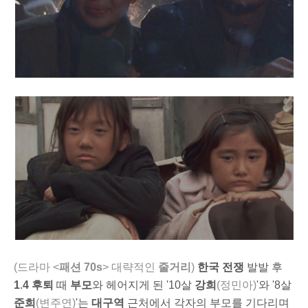
(드라마 <
패
션 70s
> 대략적인
줄거리
)
한국 전쟁
발발 후
1
.
4 후퇴
때
부모
와 헤어지게 된 '
10살
강희
(정민아)
'와 '
8살
준희
(변주연)
'는
대구역
근처에서 각자의 부모를 기다리며