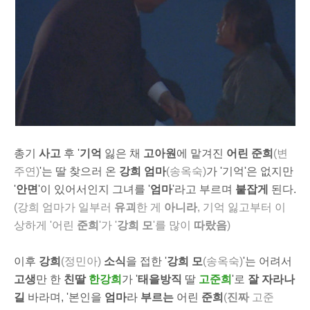
총기
사고
후 '
기억
잃은 채
고아원
에 맡겨진
어린 준희
(변
주연)
'는 딸 찾으러 온
강희 엄마
(송옥숙)
가 '기억'은 없지만
'
안면
'이 있어서인지 그녀를 '
엄마
'라고 부르며
붙잡게
된다.
(강희 엄마가 일부러
유괴
한 게
아니라
, 기억 잃고부터 이
상하게 '어린
준희
'가 '
강희 모
'를 많이
따랐음
)
이후
강희
(정민아)
소식
을 접한 '
강희 모
(송옥숙)
'는 어려서
고생
만 한
친딸
한강희
가 '
태을방직
딸
고준희
'로
잘 자라나
길
바라며, '본인을
엄마
라
부르는
어린
준희
(
진짜
고준