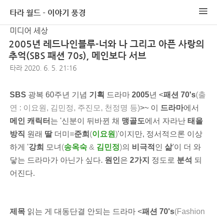
타라 월드 - 이야기 풍경
미디어 세상
2005년 레드나인블루-너와 나 그리고 아픈 사랑의
추억(SBS 패션 70s), 메인보다 서브
타라
2020. 6. 5. 21:16
SBS
광복 60주년 기념
기획
드라마
2005
년 <
패션 70's
(출
연 : 이요원, 김민정, 주진모, 천정명 등)
>~ 이
드라마
에서
메인 캐릭터
는 '신분이 뒤바뀐 채
맹골도
에서 자라난
태을
방직
원래
딸
더미=
준희
(
이요원
)
'이지만, 정서적으론 이상
하게 '
강희
모녀
(
송옥숙
&
김민정
)
의
비극적
인
삶
'이 더 와
닿는 드라마가 아닌가 싶다.
원인
은
2가지
정도로
분석
되
어진다.
제목
읽는 게 대동단결 안되는 드라마 <
패션 70's
(Fashion