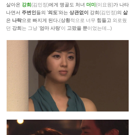
살아온
강희
(김민정)
에게 맹골도 처녀
더미
(이요원)
가 나타
나면서
주변인
들의 '
의도
'와는
상관없이
강희
(김민정)
의
삶
은
나락
으로 빠지게 된다.
(
상황
적으로 너무
힘들고
외로웠
던
강희
는 그냥 '
엄마 사랑
'이
고팠을 뿐
이었는데...)