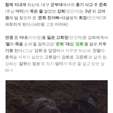
함께 지내게
되는데, 대구
군부대
에서의
총기 사고
후
준희
(훗날
더미
)
가
죽은 줄
알았던
강희
(정민아)
는
3년
뒤
고아
원
에 딸 찾으러 온 '
준희 친아빠
=태을방직
회장
(전인택)
'
과
재회하게 된다.
(
사리원
고향
아저씨
)
전쟁
중
아내
(이미영)
를
잃은
고회장
(전인택)
은
강희에게서
'
딸
의
죽음
소식'을 접하고선
'
준희
'
대신
'
강희
'를 딸로
키우
기로
한다.
(그냥 '
강희
'를
입양
해서 키우면 되는데,
친딸
의
흔적
을 지우기 싫었던
고회장
이
강희
를 '
고준희
'로 살게 함.
강희는 '
잘못
된
정보
'로 자기
엄마
가 죽은 줄 알고 있던 상
태~)