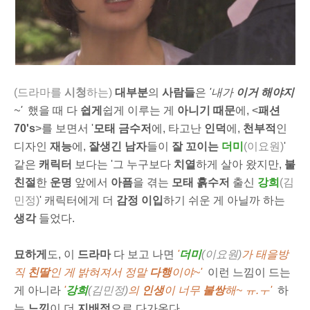
(드라마를
시청
하는)
대부분
의
사람들
은
'내가
이거 해야지
~'
했을 때 다
쉽게
쉽게 이루는 게
아니기 때문
에, <
패션
70's
>를 보면서 '
모태 금수저
에, 타고난
인덕
에,
천부적
인
디자인
재능
에,
잘생긴 남자
들이
잘 꼬이는
더미
(이요원)
'
같은
캐릭터
보다는 '그 누구보다
치열
하게 살아 왔지만,
불
친절
한
운명
앞에서
아픔
을 겪는
모태 흙수저
출신
강희
(김
민정)
' 캐릭터에게 더
감정 이입
하기 쉬운 게 아닐까 하는
생각
들었다.
묘하게
도, 이
드라마
다 보고 나면
'
더미
(이요원)
가 태을방
직
친딸
인 게 밝혀져서 정말
다행
이야~'
이런 느낌이 드는
게 아니라
'
강희
(김민정)
의
인생
이 너무
불쌍
해~ ㅠ.ㅜ'
하
는
느낌
이 더
지배적
으로 다가온다.