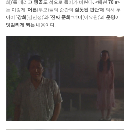
희)
'를 데리고
맹골도
섬으로 들어가 버린다. <
패션 70's
>
는 이렇게 '
어른
(부모)
들의 순간의
잘못된 판단
'에 의해 두
아이 '
강희
(김민정)
'와 '
진짜 준희
=
더미
(이요원)
'의
운명
이
엇갈리게 되는
내용이다.