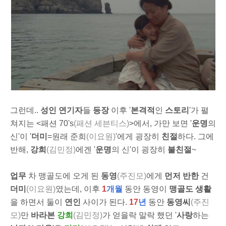
그런데..
성인 연기자
들
등장
이후 '
본격적
인
스토리
'가 펼
쳐지는 <패션 70's
(패션 세븐티스)
>에서, 가만 보면 '
운명
의
신'이 '
더미
=원래 준희
(이요원)
'에게 굉장히
친절
하다. 그에
반해,
강희
(김민정)
에겐 '
운명
의 신'이 굉장히
불친절
~
업무
차
맹골도
에 오게 된
동영
(주진모)
에게
먼저 반한
건
더미
(이요원)
였는데, 이후
1
개월
동안 동영이
맹골도 생활
을 하면서 둘이
연인
사이가 된다.
17
년
동안
동영씨
(주진
모)
만
바라본
강희
(김민정)
가 얻을락 말락 했던 '
사랑
하는