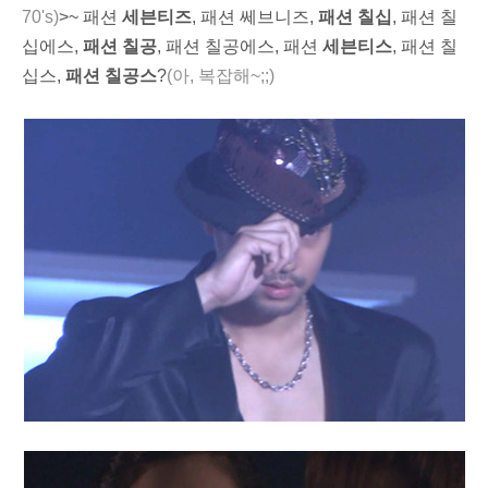
70's)
>~ 패션
세븐티즈
, 패션 쎄브니즈,
패션 칠십
, 패션 칠
십에스,
패션 칠공
, 패션 칠공에스, 패션
세븐티스
, 패션 칠
십스,
패션 칠공스
?
(아, 복잡해~
;;)