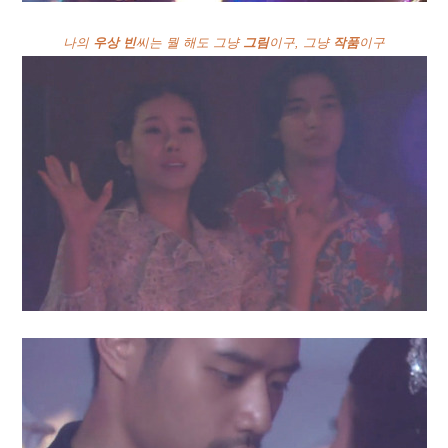
나의
우상
빈
씨는 뭘 해도 그냥
그림
이구, 그냥
작품
이구