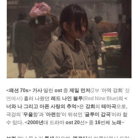
<
패션 70s
>
가사
딸린
ost
중
제일 먼저
(2부 '
아역 강희
' 장
면에서)
흘러 나왔던
레드 나인 블루
(Red Nine Blue)
의 <
너와 나 그리고 아픈 사랑의 추억
>은
강희
의
테마곡
으로,
극강의 '
우울
함'과 '
아련
함'이 뒤섞인 '
글루미 갑곡
'이라 할
수 있다. <
2000년
대 드라마
ost 20
선> 중
16
번째
노래
~