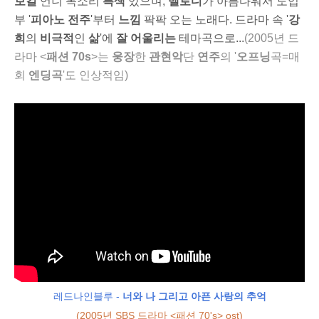
보컬
언니 목소리
특색
있으며,
멜로디
가 아름다워서
도입
부 '
피아노 전주
'부터
느낌
팍팍 오는 노래다. 드라마 속 '
강
희
의
비극적
인
삶
'에
잘 어울리는
테마곡으로...
(2005년
드
라마 <
패션 70s
>는
웅장
한
관현악
단
연주
의
'
오프닝
곡=매
회
엔딩곡
'도 인상적임)
레드나인블루 -
너와 나 그리고 아픈 사랑의 추억
(2005년 SBS 드라마 <패션 70's> ost)