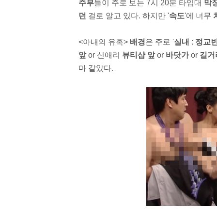
주부
들이 주로 보는 7시 20분 타임대
막
던
걸로 알고 있다.
하지만 '
속도
'에 너무
<아내의 유혹>
배경
은 주로 '
실내
:
정교
앞
or 신애리
뷰티샵 앞
or
바닷가
or
길거
마 같았다.