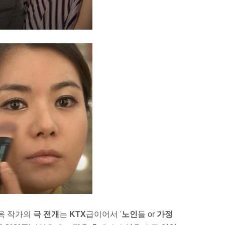
옥 작가의
극 전개
는
KTX
급이어서 '
노인
들 or
가정