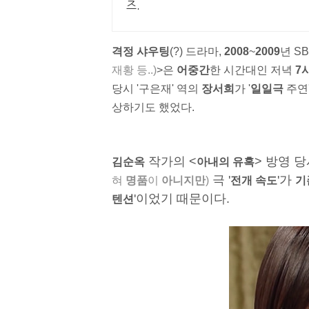
즈.
격정 샤우팅
(?) 드라마,
2008
~
2009
년 SB
재황 등..)
>은
어중간
한 시간대인 저녁
7
당시 '구은재' 역의
장서희
가 '
일일극
주연'
상하기도 했었다.
작가의 <
> 방영 당시
김순옥
아내의 유혹
극 '
'가
혀
명품
이
아니지만
)
전개 속도
기
'이었기 때문이다.
텐션