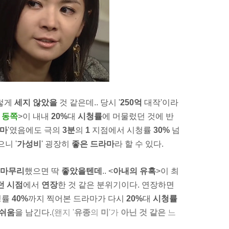
렇게
세지 않았을
것 같은데.. 당시 '
250억
대작'이라
 동쪽
>이 내내
20%
대
시청률
에 머물렀던 것에 반
라마
'였음에도 극의
3분
의
1
지점에서 시청률
30%
넘
니 '
가성비
' 굉장히
좋은 드라마
라 할 수 있다.
마무리
했으면 딱
좋았을텐데
.. <
아내의 유혹
>이 최
던
시점
에서
연장
한 것 같은 분위기이다. 연장하면
시청률
40%
까지 찍어본 드라마가 다시
20%
대
시청률
쉬움
을 남긴다.
(왠지 '
유종
의
미
'가
아닌 것 같은
느