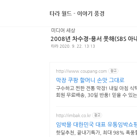
타라 월드 - 이야기 풍경
미디어 세상
2008년 차수경-용서 못해(SBS 아
타라
2020. 9. 22. 13:13
http://www.coupang.com
광고
막장 쿠팡 할머니 손맛 그대로
구수하고 찐한 전통 막장! 내일 아침 식
회원 무료배송, 30일 반품! 믿을 수 있
http://imbak.co.kr
광고
임박몰 대한민국 대표 유통임박쇼
핫딜추천, 끝내기특가, 최대 98% 폭풍