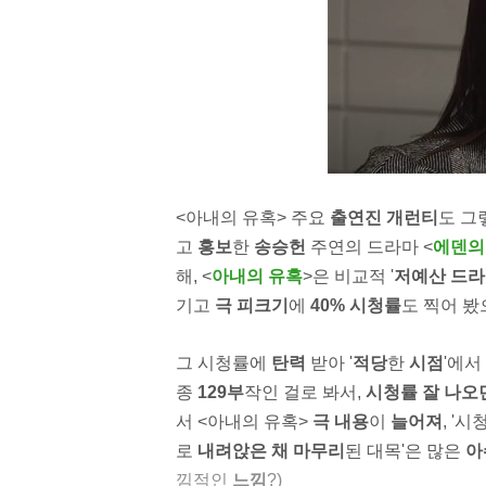
<아내의 유혹>
주요
출연진 개런티
도 그
고
홍보
한
송승헌
주연의 드라마 <
에덴의
해, <
아내의 유혹
>은 비교적 '
저예산 드
기고
극 피크기
에
40% 시청률
도 찍어 봤으
그 시청률에
탄력
받아 '
적당
한
시점
'에서
종
129부
작인 걸로 봐서,
시청률 잘 나오
서 <아내의 유혹>
극 내용
이
늘어져
, '
로
내려앉은 채 마무리
된 대목'은 많은
아
낌적인
느낌
?)