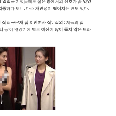
장 일일극
'이었음에도
젊은 층
에서의
선호
가 좀
있었
치중
하다 보니, 다소
개연성
이
떨어지는
면도 있다.
빈
집
&
구은재 집
&
민여사 집
', '
실외
: 저들의
집
리
등'이 많았기에 별로
예산
이
많이 들지 않은
드라