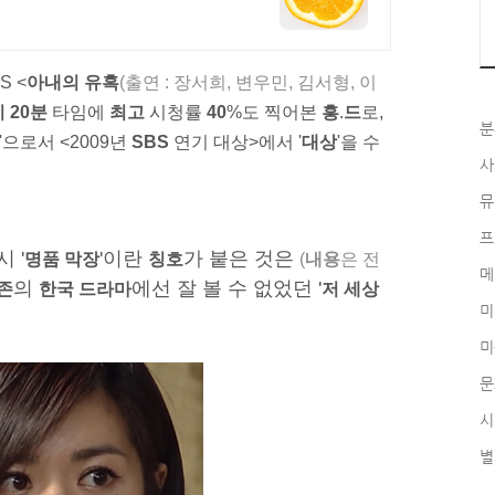
S <
아내의 유혹
(출연 : 장서희, 변우민, 김서형, 이
시
20
분
타임에
최고
시청률
40
%
도 찍어본
흥
.
드
로,
분
으로서 <2009년
SBS
연기 대상>에서 '
대상
'을 수
사
뮤
프
 '
'이란
가 붙은 것은
명품 막장
칭호
(
내용
은 전
메
의
에선 잘 볼 수 없었던 '
존
한국 드라마
저 세상
미
미
문
시
별