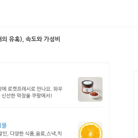
내의 유혹), 속도와 가성비
탁에 로켓프레시로 만나요. 와우
는 신선한 막장을 쿠팡에서!
핑몰
할인, 다양한 식품,음료,스낵,치