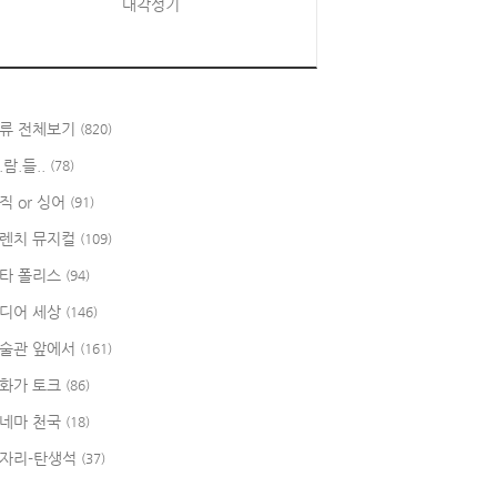
대각성기
류 전체보기
(820)
.람.들..
(78)
직 or 싱어
(91)
렌치 뮤지컬
(109)
타 폴리스
(94)
디어 세상
(146)
술관 앞에서
(161)
화가 토크
(86)
네마 천국
(18)
자리-탄생석
(37)