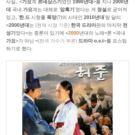
사실.. <
가요
계
르네상
스
기
였던
1990년대
>를 지나
2000년
대
국내
가요
계는 대체로 '
암흑기
'였다는 게
정설
로 굳어져
있고, '
한
.
드
시청률
폭망
(?)의 시대인
2010년대
'랑 달리
<
2000년대
는
(현재 시점 기준)
한국 드라마
판의 마지막
전
성기
였다>는 중론이 있기에 <
2000
년대의 노래>론 <국내
가요
>가 아닌 <
(한국 가수가 부른
)
드라마 o.s.t
>를 포스팅
하기로 했다.