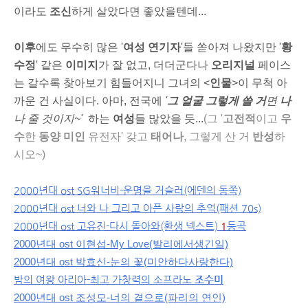
이라도
조신
하게 살았다면
좋았을텐데...
이후
에도 무수히 많은 '
여성 연기자
'들 쏟아져 나왔지만 '
황
수정
' 같은
이미지
가 잘 없고, 더더군다나
오리지널
페이스
는 갈수록 찾아보기 힘들어지니 그녀의 <
인물
>이 무척 아
까운 건 사실이다. 아마, 전국에
'
그 얼굴
그렇게 쓸 거
면
나
나 줄 것이지~'
하는
여성
들 많았을 듯...
(그 '
고전적
이고
우
수
한
동양 미인
유전자' 갖고
태어나
, 그렇게 산 거
반성
하
시오~)
2000년대 ost SG워너비-운명을 거슬러(에덴의 동쪽)
2000년대 ost
너와 나 그리고 아픈 사랑의 추억(패션 70s)
2000년대 ost
고유진-다시 돌아와(환생 넥스트)
1
등곡
2000년대 ost
이현섭-My Love(발리에서
생긴
일)
2000년대 ost
박효신-눈의 꽃(
미안하다사랑한다)
밤의 여왕 아리아-최고 가창력의 소프라노
조수미
2000년대 ost 조성모-너의 곁으로(파리의 연인)