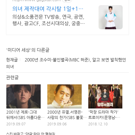
의녀 제작대여 각시탈 1일+1일
행사 기본2박3일로
의상&소품전문 TV방송, 연극, 공연,
행사, 광고CF, 조선시대의상, 궁중의
상
'미디어 세상'의 다른글
현재글
2000년 조수미-불인별곡(MBC 허준), 알고 보면 발칙했던
의녀
관련글
2001년 제로-그대
2000년 유열,서영은-
'막장 드라마 작가'
뒤에서(SBS 아름다운
사랑의 찬가(SBS 불꽃),
트로이카(문영남-
날들), 종합과자세트
골치 아픈 신데렐라
임성한-김순옥) 개요
2019.09.07
2019.09.06
2018.12.10
드라마
스킨 바뀌고 '댓글'란이 안 펼쳐짐