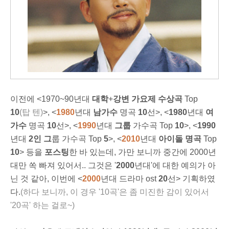
이전에 <1970~90년대
대학
+
강변 가요제
수상곡
Top
10
(탑 텐)
>, <
1980
년대
남가수
명곡
10
선>, <
1980
년대
여
가수
명곡
10
선>, <
1990
년대
그룹
가수곡 Top
10
>, <
1990
년대
2인 그
룹 가수곡 Top
5
>, <
2010
년대
아이돌 명곡
Top
10
> 등을
포스팅
한 바 있는데, 가만 보니까 중간에 2000년
대만 쏙 빠져 있어서.. 그것은 '
2000
년대'에 대한 예의가 아
닌 것 같아, 이번에 <
2000
년대 드라마 ost
20
선> 기획하였
다.
(하다 보니까, 이 경우 '10곡'은 좀 미진한 감이 있어서
'20곡' 하는 걸로~)