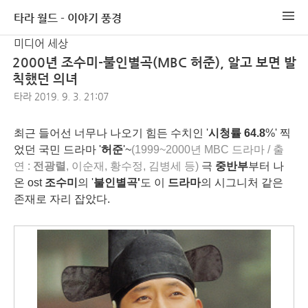
타라 월드 - 이야기 풍경
미디어 세상
2000년 조수미-불인별곡(MBC 허준), 알고 보면 발
칙했던 의녀
타라
2019. 9. 3. 21:07
최근 들어선 너무나 나오기 힘든 수치인 '
시청률
64.8
%' 찍
었던 국민 드라마 '
허준
'~
(1999~2000년 MBC 드라마 / 출
연 :
전광렬
, 이순재, 황수정, 김병세 등)
극
중반부
부터 나
온 ost
조수미
의 '
불인별곡'
도 이
드라마
의 시그니처 같은
존재로 자리 잡았다.