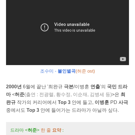
조수미 -
불인별곡
(허준 ost)
2000년
6월에 끝난 '최완규
극본
/이병훈
연출
'의
국민 드라
마
<
허준
(출연 : 전광렬,
황수정, 이순재, 김병세 등)
>은
최
완규
작가
의 커리어에서
Top 3
안에 들고,
이병훈
PD
사극
중에서도
Top 3
안에 들어가는 드라마가 아닐까 싶다.
드라마 <
허준
>
한 줄
요약
: