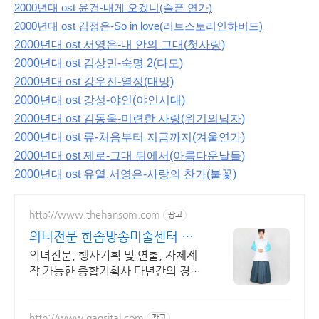
2000년대 ost 윤건-내게 오겠니(슬픈 연가)
2000년대 ost
김정운-So in love(
러브스토리
인하버드)
2000년대 ost 서영은-내 안의 그대(
첫사랑)
2000년대 ost
김상민-숙명 2(
다모)
2000년대 ost
강우진-열정(대망)
2000년대 ost
강성-야인(야인시대)
2000년대 ost
김동욱-미련한 사랑(위기의
남자)
2000년대 ost
류-처음부터 지금까지(겨울연가)
2000년대 ost
제로-그대 뒤에서(아름다운
날들)
2000년대
ost 유열,서영은-사랑의 찬가(불꽃)
http://www.thehansom.com
광고
의녀전문 한솜방송미술센터 당
일 배송 및 수령가능!
의녀전문, 행사기획 및 연출, 자체제
작 가능한 종합기획사 다년간의 경험
과 노하우로 믿고 맡길수 있는곳!
http://www.gagsital.com
광고