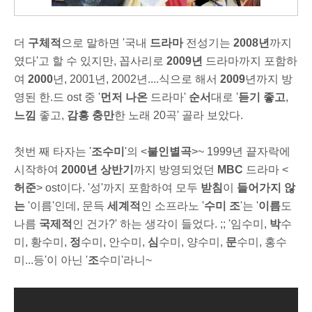
더
구체적
으로 말하면 '국내
드라마
전성기는
2008년
까지
였다'고 할 수 있지만, 꼽사리로
2009년
드라마까지 포함하
여
2000
년, 2001년, 2002년....식으로 해서
2009
년까지 방
영된 한.드 ost 중 '
먼저
나온
드라마'
순서
대로 '
듣기 좋고
,
느낌
좋고,
감흥 충만
한 노래 20곡' 골라 보았다.
첫번 째 타자는 '
조수미
'의 <
불인별곡
>~ 1999년
끝자락에
시작하여
2000년
상반기
까지 방영되었던
MBC
드라마 <
허준
> ost이다. '성'까지 포함하여 모두
받침
이
들어가지 않
는
'이름'인데, 문득
세계적
인 소프라노 '
수미 조
'는 '
이름
도
나름
국제적
인 건가?' 하는 생각이 들었다. ;; '임수미,
박
수
미
, 황수미,
정
수미
, 안수미,
심
수미, 양수미,
문
수미,
홍수
미...등'이 아닌 '
조
수미'라니~