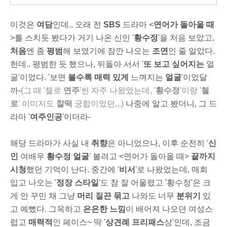
이것은
여담
인데.. 오래 전
SBS
드라마 <
연어가 돌아올 때
>를 스치듯 봤다가 거기 나온 신인 '
황수정
'을 처음 보았고,
처음
엔 좀
평범
해 보였기에 잠깐 나오는
조연
인 줄 알았다.
헌데.. 평범한 듯 했으나, 뒤돌아 서서 '
또 보고 싶어지는
얼
굴'이었다. '보면
볼수록 매력 있게
느껴지는
얼굴
'이었달
까-
(그 때 '첼로
연주
'씬 자주 나왔었는데, '
황수정
'이랑 '
첼
로
' 이미지도
찰떡
궁합이었던...)
나중에 알고 봤더니, 그 드
라마 '
여주인공
'이더라-
해당 드라마가 사실 내
취향
은 아니었으나, 이후 순전히 '
신
인
여배우
황수정 얼굴
' 볼려고 <연어가 돌아올 때>
끝까지
시청
했던 기억이 난다. 중간에 '
비서
'로 나왔었는데, 매회
입고 나오는 '
정장 스타일
'도 참 잘 어울렸고 '황수정'은 크
게 안 꾸민 채 그냥
머리 질끈 묶고
나와도 너무
분위기
있
고
예뻤다. 그윽하고
은은
한
느낌
이 배어져 나오던 여성스
럽고
매력
적
인 페이스~ 딱 '
상견례 프리패스
상'인데, 조금