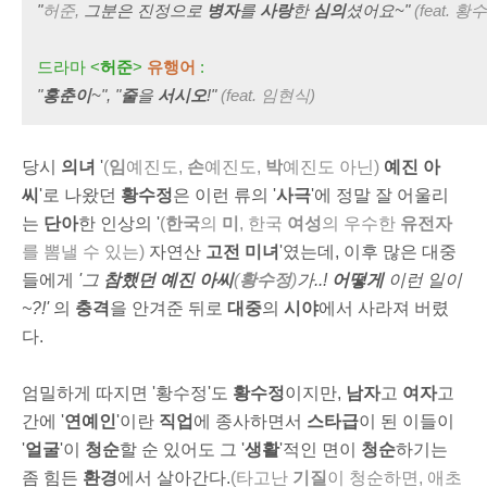
"
허준,
그분은 진정으로
병자
를
사랑
한
심의
셨어요~"
(feat. 황
드라마 <
허준
>
유행어
:
"
홍춘이
~", "
줄
을
서시오
!"
(feat. 임현식)
당시
의녀
'
(
임
예진도,
손
예진도,
박
예진도 아닌
)
예진 아
씨
'로 나왔던
황수정
은 이런 류의 '
사극
'에 정말 잘 어울리
는
단아
한 인상의 '
(
한국
의
미
,
한국
여성
의 우수한
유전자
를 뽐낼 수 있는)
자연산
고전 미녀
'였는데, 이후 많은 대중
들에게
'그
참했던
예진 아씨
(
황수정
)
가..!
어떻게
이런 일이
~?!'
의
충격
을 안겨준 뒤로
대중
의
시야
에서 사라져 버렸
다.
엄밀하게 따지면 '황수정'도
황수정
이지만,
남자
고
여자
고
간에 '
연예인
'이란
직업
에 종사하면서
스타급
이 된 이들이
'
얼굴
'이
청순
할 순 있어도 그 '
생활
'적인 면이
청순
하기는
좀 힘든
환경
에서 살아간다.
(타고난
기질
이 청순하면, 애초