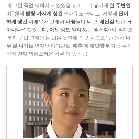
에
그런 직업
택하지도 않았을 것이고...)
당시에 한
주변인
이 "원래
발랑 까지
게
생긴
여배우도 아니고, 저렇게
단아
하게 생긴
여배우가 그래서
대중
들이 더 큰
배신감
느낀 거
아니냐~" 했었는데, 어느 정도 일리 있는 말이다.
(
이 외
에도
'
뒤
가
구린
연예인'들 많을 듯한데, 개인적으로
'꾸/준/히
너
무 잘 나가는
연예인'이야말로 '
배후
'에
대단한 뭐
가 있는가
싶어
진짜
의심
스러운
경우 꽤 있음 ;;
)