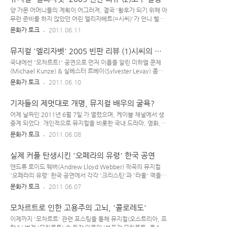
합방을 거부한 ..
황제(Andre Bauer)는 헝가리와의 외교에 황후인 엘리자베트
(Maya Hakvoort)의 미모가 도움이 될 거라 말하며 헝가리 출
양 가문 어머니들의 계획이 어그러져, 결국 '황후가 되기 위해 아
장에 함께 동행해 줄 것을 요청한다. 그러자, 엘리자베트는 당장
무런 준비를 하지 않았던 어린 엘리자베트(=시씨)'가 언니 헬레
'시어머니(황제 모후)가 양육하고 있는 아이들'을 자신에게 돌려
네 대신 '오스트리아 제국의 황후' 자리로 들어가게 되었다. 프
문화가 토크
2011.06.11
주면 요구에 부응하겠다 답하고, 황제는 애들이 아직 너무 어려
란츠 요제프(Franz Joseph) 황제와 엘리자베트(Elisabeth)는
서 안된다며 난감해 한다. 하지만 엘리자벳이 당장 애를 안 데
많은 이들이 지켜보는 가운데 성당에서 결혼식을 올리는데, 이
뮤지컬 '엘리자벳' 2005 빈판 리뷰 (1)시씨의 낙
려..
후 그녀의 행적과 삶을 보면 그 결혼이 (실존 인물인) 시씨 황후
관
에게 행복을 가져다 준 결혼은 아니었다. '결혼은 인생의 무덤
국내에선 '모차르트!' 공연으로 먼저 이름을 알린 미하엘 쿤체
~'이란 말은 바로 이 엘리자벳 황후를 두고 하는 말이리라.. 이
(Michael Kunze) & 실베스터 르베이(Sylvester Levay) 콤비
뮤지컬 2005년 빈 버전(DVD 공연 실황)의 연출은 오페라 연출
의 오스트리아 뮤지컬 '엘리자베트(Elisabeth)'는 실존 인물인
문화가 토크
2011.06.10
가 출신인 하리 쿠퍼가 맡았다. 독일어권 내에서 공연된 오스트
'19C 오스트리아 합스부르크 황가의 엘리자베트(시씨) 황후'의
리아 뮤지컬 의 전반적인 무대 조명이 좀 어두운 편인데, 그것은
일대기를 기반으로 해서 만들어진 작품이다. 최근 쿤체 & 르베
기자들의 제멋대로 개명, 뮤지컬 배우의 굴욕?
이 ..
이 콤비와 관련한 보도 자료를 접하고선 이 '엘리자베트' 를 라
표기한 걸 보고 뿜은 적이 있는데, 역시나 국내 제작사에서 제목
어제 날짜인 2011년 6월 7일 가 열렸으며, 케이블 채널에서 생
을 으로 정한 데 대한 부작용이 아닐까 한다. 그 기사를 쓴 기자
중계 되었다. 개인적으로 뮤지컬을 비롯한 국내 드라마, 영화,
분은 영국 여왕 '엘리자베스'를 떠올리고, 이 뮤지컬에 나온 '엘
음악 관련 시상식에 대한 신뢰를 잃은 지 오래 되어 일부러 챙겨
문화가 토크
2011.06.08
리자벳' 역시 '여왕(여황제)'인 줄 착각했던 것 같다. 실제론, 한
보진 않는 편인데, 시상식 직후 간혹 '결과'를 확인할 때는 있다.
나라를 다스리는 '황제'와는 거리가 먼 '(황제 ..
'국내에서 열리는 각종 시상식'에 대해 믿음을 갖지 않는 건 그
실제 커플 탄생시킨 '오페라의 유령' 한국 공연
나름대로의 합당한 이유가 있어서이다. 굳이 나만 그런 게 아니
라, 요즘엔 '일반 대중'들 중에 그런 류의 시상식에 대해 신뢰하
앤드류 로이드 웨버(Andrew Lloyd Webber) 작곡의 뮤지컬
지 않는 이들이 점점 많아지고 있는 실정이다. 그도 그럴 것이..
'오페라의 유령' 한국 공연에서 각각 '크리스틴'과 '라울' 역을
언젠가부터 '국내 음악(대중 가요) 관련 시상식'은 대형 기획사
연기했던 뮤지컬 배우 김소현과 손준호가 이번 달에 결혼식을 올
문화가 토크
2011.06.07
들끼리의 나눠먹기식 시상식에 가까워졌고, 연말 같은 TV 드라
린다고 한다. 1986년 영국 웨스트엔드에서 초연되었던 은 '세계
마 시상식에서도 간혹 '진짜 대중이 인정하는 연기자'는 따로 있
4대 뮤지컬'에 속하며, 그간 전 세계 곳곳에서 굉장히 많이 상연
모차르트로 인한 고용주의 고뇌, '콜로레도'
음에도 '웬..
된 작품이다. 그런데.. '프랑스 3대 뮤지컬(노트르담 드 파리, 로
미오와 줄리엣, 십계)' 음악은 취향에 가까워서 나름 재미있게
이제까지 '모차르트' 관련 포스팅을 통해 뮤지컬(오스트리아, 프