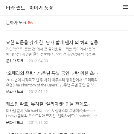
타라 월드 - 이야기 풍경
문화가 토크
86
묘한 의문을 갖게 한 '남자 발레 댄서'의 하의 실종
개인적으로 '듣는 것'에서 큰 즐거움을 느끼는 쪽이어서 '음악
회' 형식의 공연을 훨씬 선호하며, 오래 전 공연장에서 직접 본
'무용극'을 통해 지루함을 느낀 경험이 있는지라 '무용'으로만
문화가 토크
2012.04.30
이뤄진 극에 대해 큰 관심은 없는 편이었다. 종합 예술이라 할 수
있는 '대형 뮤지컬' 안에 다른 요소들과 함께 맞물려 등장하는
'오페라의 유령' 25주년 특별 공연, 2탄 위한 초
'무용(춤)'엔 엄청난 감흥을 느낀 적이 있지만 말이다.. 발레
석?
(ballet) 역시 그런 '무용극'의 일종인데다 어린 시절 교육 방송
2012년이 시작되고 난 뒤 새해 벽두부터 영화관에서 '오페라의
에서 종종 봤던 '발레극'에 깊은 인상을 받은 건 아니었기에 '발
유령(The Phantom of the Opera) 25주년 특별 공연'을 보고
레 공연'과 영 동떨어진 삶을 살다가 최근 들어 몇 번 발레극을
왔으나, 요즘 이래저래 마음의 여유가 없는지라 이제서야 뒤늦
문화가 토크
2012.01.12
보러가게 되었다. 건너 건너 건...너 측근이 무용과 교수여서 한
은 후기를 남겨 본다. 2011년 10월에 있었던 '로얄 알버트 홀
번씩 초대권이 들어오곤 하기에... 그 분야 최고의 프로들이 하
(Royal Albert Hall)에서의 공연'을 스크린으로 옮긴 이 공연 실
캐스팅 완료, 뮤지컬 '엘리자벳' 인물 관계도~
는 것..
황은 묘하게 '팬텀과 크리스틴의 애절함'이 강조된 버전 같았다.
앤드류 로이드 웨버(Andrew Lloyd Webber) 작곡의 영어권
미하엘 쿤체(Michael Kunze) & 실베스터 르베이(Sylvester
뮤지컬 은 개인적으로 특별히 좋아하는 뮤지컬은 아니다. 그래
Levay) 콤비의 오스트리아 뮤지컬 '엘리자베트(Elisabeth)' 국
서 딱히 챙겨 봐야겠다는 생각이 들지 않아서 안보고 있다가, 재
내 버전 캐스팅이 완료되었다. EMK 뮤지컬 컴퍼니에서 올리는
문화가 토크
2011.11.02
작년에 다른 사람 대타로 우연히 한국 공연을 보게 되었다. 당시
이 뮤지컬 한국 공연 제목은 '엘리자벳'~ 막상 뚜껑 열어봐야 알
캐스팅은 '팬텀-양준모/크리스틴-김소현/라울..
겠지만, 지난 번에 공개된 포스터 분위기도 그렇고 한국판 은 전