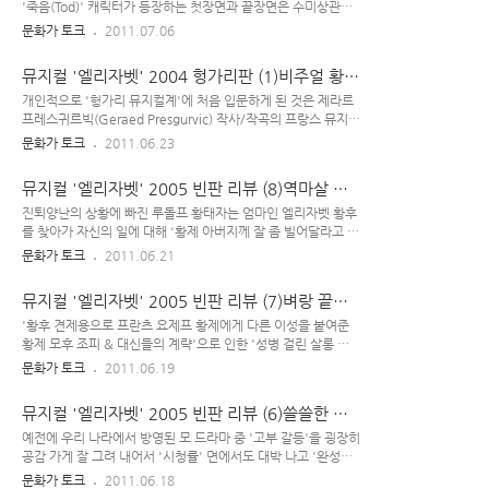
에 현실성이 있나~?'류의 각종 자문 기관의 검증이 이뤄졌을 것
'죽음(Tod)' 캐릭터가 등장하는 첫장면과 끝장면은 수미상관스
같다. 의 시대적 배경은 지금 기준에서 보면 옛날인데, 그보다 의
런 구조를 취하고 있다. 헝가리 부다페스트에 있는 모 극단의 K
문화가 토크
2011.07.06
학적 발전이 더 이뤄진 현대에도 인간 내면에 있는 '선'과 '악'을
감독(이하 헝가리 감독)이 연출한 뮤지컬을 몇 편 접하면서 적잖
분리해 내는 건 불가능하다. 애초에 극 안에 나..
은 문화적 충격을 받았는데, 처음엔 좀 당황스러웠으나 보면 볼
뮤지컬 '엘리자벳' 2004 헝가리판 (1)비주얼 황제
수록 그는 무척 '유능한 감독'이란 생각이 들었다. 구석 구석
가족
'읭?'스런 구석이 있긴 하지만, 적어도 이 헝가리 감독은 작품을
개인적으로 '헝가리 뮤지컬계'에 처음 입문하게 된 것은 제라르
통해 '이야기 하고자 하는 바'가 명료하며, 그가 연출한 각각의
프레스귀르빅(Geraed Presgurvic) 작사/작곡의 프랑스 뮤지컬
씬이 쓸데없이 낭비되거나 늘어나는 일 없이 서로 유기적인 연관
'로미오와 줄리엣'을 통해서였다. 뮤지컬도 일정한 '기/승/전/
문화가 토크
2011.06.23
성을 가진 채 긴밀하게 짜여져 있다. 헝가리 이 극단에서 유럽의
결' 이야기 구조를 가진 하나의 장르기이기에 '극적인 재미'가
여러 작품들을 가져와 무대에 올렸는데, 이 감독은 번번히 그 작
무척 중요하다 할 수 있는데, 맨 처음 헝가리판 을 접하게 되었을
뮤지컬 '엘리자벳' 2005 빈판 리뷰 (8)역마살 황
품들에 '자기..
때 마치 신대륙을 발견한 듯한 오묘한 느낌을 받았었다. 뮤지컬
후의 최후
관련하여 프랑스의 오리지널 초연 DVD(2001년 파리 공연 실
진퇴양난의 상황에 빠진 루돌프 황태자는 엄마인 엘리자벳 황후
황) & 뉴 버전 DVD(2010년 파리 공연 실황), 헝가리판 DVD와
를 찾아가 자신의 일에 대해 '황제 아버지께 잘 좀 빌어달라고 간
일본 다카라즈카 가극단 버전 DVD가 정식 출시된 바 있는데, 그
절히 부탁한 일'을 거절당하자, 어머니에게마저 버림 받았다 생
문화가 토크
2011.06.21
중 가장 물건은 '헝가리판 로미오 앤 줄리엣'이 아닐까 생각한
각하며 죽기로 결심한다. 그런 그의 앞에 다시 '죽음의 무리들
다. 헝가리 부다페스트에 있는 모 극단이 프랑스 뮤지컬 외에..
(죽음 캐릭터와 그 수행원들)'이 나타난다. 루돌프는 죽음(Tod)
뮤지컬 '엘리자벳' 2005 빈판 리뷰 (7)벼랑 끝의
과 마지막 춤을 춘 뒤 '죽음의 입맞춤'을 하고선, 그가 건네는 권
황태자
총으로 자살한다. 침울한 분위기 속에서 '프란츠 요제프 황제와
'황후 견제용으로 프란츠 요제프 황제에게 다른 이성을 붙여준
엘리자베트 황후의 외아들인 루돌프 황태자'의 장례식이 치러지
황제 모후 조피 & 대신들의 계략'으로 인한 '성병 걸린 살롱 여
고, 아들의 죽음을 알게 된 엘리자베트(Elisabeth)는 뒤늦게서
자 사건' 이후, 남편인 황제에게 정 떨어진 엘리자베트 황후
문화가 토크
2011.06.19
야 일전에 했던 자기 행동(아들인 루돌프의 부탁을 거절한 일)에
(Maya Hakvoort)는 요양 차 여행을 떠난다. 여전히 부인 엘리
대해 땅을 치며 후회한다. 이 뮤지컬 DVD(2005' 빈 공연 실황)
자베트를 사랑하는 프란츠 요제프 황제(Andre Bauer)는 그녀
뮤지컬 '엘리자벳' 2005 빈판 리뷰 (6)쓸쓸한 황
에서 '엘리..
의 건강을 걱정하고, 그들의 부부 문제는 황실 내 여러 무리들의
제 모자
입방아에 오르게 된다. 본격적으로 '해외 여행길'에 오른 오스트
예전에 우리 나라에서 방영된 모 드라마 중 '고부 갈등'을 굉장히
리아 제국의 엘리자베트(Elisabeth) 황후는 시녀들이 따라잡지
공감 가게 잘 그려 내어서 '시청률' 면에서도 대박 나고 '완성도'
못할 정도의 빠른 걸음으로 이곳 저곳을 쉴 새 없이 돌아다닌다.
면에서도 호평 받은 드라마가 있었다. 나중에 알고 봤더니 그 극
문화가 토크
2011.06.18