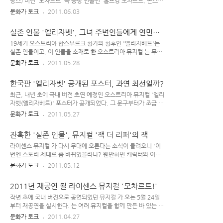
보았지만, 그보다 더 많은 인지도를 가졌을 '세계 4대 뮤지컬(레
랑스) 버전 '모차르트' 속 등장 인물인 '볼프강 모차르트, 콘스탄
미제라블, 오페라의 유령, 캣츠, 미스 사이공)'의 경우 그렇게까
체, 살리에리, 알로이지아, 난네를, 레오폴트, 베버 부인..' 등에
문화가 토크
2011.06.03
지 취향은 아닌지라, 개인적으로 선호하는 작품군은 아니다.(예
관해 소개했는데, 역시 실존 인물인 '콜로레도 대주교'를 빼먹으
전에, 영화 버전 과 뮤지컬 버전 공연 실황을 접하고서 많이 ..
면 왠지 섭할 것 같았다. 오스트리아 뮤지컬 에선 이 '콜로레
실존 인물 '엘리자벳', 그녀 주변인들에게 연민을
도'가 나름 비중 있는 캐릭터이며 '모차르트'와 한 때 큰 '갈
~
등'을 겪기도 하는 인물이다. 한국판 공연을 통해 민영기, 이정
19세기 오스트리아 합스부르크 황가의 황후인 '엘리자베트'는
열 등이 이 역할을 맡게 되었다. 개인적으로, 실베스터 르베이 작
실존 인물이고, 이 인물을 소재로 한 오스트리아 뮤지컬 는 무척
곡의 넘버들 중 남작 부인 & 앙상블, 남작 부인, 콜로레도 대주
유명한 작품이다. 뮤지컬 를 만들기도 했던 미하엘 쿤체 & 실베
문화가 토크
2011.05.28
교가 부른 '모차르트, 모차르트!(Mozart, Mozart!)', '황금별
스터 르베이 콤비의 뮤지컬 는 같은 독일어권 내에서도 버전이
(Gold Von Den Sternen)', '어떻게 이런 일..
여러 가지 존재한다. 각 지역, 각각의 시기, 각각의 출연 배우들
한국판 '엘리자벳' 공개된 포스터, 과연 최선일까?
별로 세부적인 연출이 조금씩 다른.. 담담한 시각으로 풀어 나가
는 미하엘 쿤체의 '엘리자베트(엘리자벳) 황후' 이야기 하지만
최근, 내년 초에 국내 버전 초연 예정인 오스트리아 뮤지컬 '엘리
같은 작품이니, 이야기의 기본적인 맥락은 비슷하지 않을까 한
자벳(엘리자베트)' 포스터가 공개되었다. 그 문구부터가 조금 요
다. 이 뮤지컬 역시 프랑스 뮤지컬 경우처럼 '실존 인물을 다룬
상하고, 해당 포스터에 나오는 '적절하지 않은 비율에 날티가 흐
문화가 토크
2011.05.27
작품'이라 그 인물에 관련한 실제 기록을 조금씩 참고해 가며 볼
르는 남자 주인공(죽음)'의 이미지가 마음에 들지 않지만, 기왕
수밖에 없었는데, 실제 있었던 역사적 사실을 크게 왜곡하지 않
만드는 거 잘 만들어졌으면 하는 바람이 크다. 남주 '바람 머
잔혹한 '실존 인물', 뮤지컬 '잭 더 리퍼'의 잭
는 선에서 주인공을 그렇..
리'의 압박이 있는 한국판 포스터 한국판 포스터 속에 나오는 남
자 주인공의 저런 헤어 스타일, 참 별로란 생각이 든다. 머리 윗
라이센스 뮤지컬 가 다시 무대에 오른다는 소식이 들려오니 '이
부분을 많이 부풀려 놓아서 마치 가분수처럼 '두상(머리 & 얼
번엔 스토리 제대로 좀 바뀌었을라나? 웬만하면 캐릭터와 이야
굴)'이 커 보일 뿐 아니라, 위엄 있어야 할 이 캐릭터가 왠지 '날
기 컨셉 좀 바꾸지..' 하는 생각이 들었다. 체코 뮤지컬 가져다가
문화가 토크
2011.05.12
티 폴폴 풍기며 노는 남자' or '경박스런 캐릭터'란 느낌을 주기
넘버 배치와 극 구성을 달리 하여 한국어 버전으로 만든 이야기
에...(해당 포스터에 나오는 '폰트' 자체는 예쁘지만, 이 뮤지컬
는 뮤지컬 짝퉁, 그 이상도 그 이하도 아니었기에 말이다.. 이었
2011년 재공연 될 라이센스 뮤지컬 '모차르트!'
제목으로..
다가 로 제목을 바꾼 이 뮤지컬 여주인공 캐릭터와 세부적인 내
용이 좀 바뀌긴 했으나, 작품의 질을 끌어올릴 만한 수준은 아니
작년 초에 국내 버전으로 공연되었던 뮤지컬 가 오는 5월 24일
었다. 개인적으로, 좀 진부하긴 했어도 주인공 '다니엘'의 사랑
부터 재공연을 실시한다. 는 여러 뮤지컬을 함께 만든 바 있는 작
을 받던 '글로리아' 캐릭터는 바뀌기 전의 '좀 더 여성스런 버
사가 미하엘 쿤체(Michael Kunze) & 작곡가 실베스터 르베이
문화가 토크
2011.04.27
전'이 나았다고 생각한다. 그럼에도 불구하고 이 뮤지컬의 메인
(Sylvester Levay)의 작품으로, 1999년 10월에 빈에서 초연된