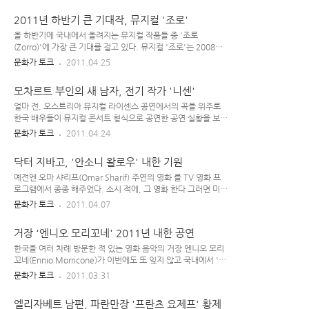
주인공이라 할 수 있는 외과 의사 '다니엘'과 '글로리아'와의 러
오스트리아 뮤지컬이다. 초연 당시 '연출'은 오페라 감독 출신인
2011년 하반기 큰 기대작, 뮤지컬 '조로'
브 스토리는 너무나 쌍팔..
하리 쿠퍼(Harry Kupfer)가 맡았다. 오스트리아 빈 공연 이후
독일과 헝가리, 일본 등지에서 로컬 버전으로 만들어진 뮤지컬
올 하반기에 국내에서 올려지는 뮤지컬 작품들 중 '조로
는 2010년 우리 나라 배우들이 출연하는 한국어 버전을 선보였
(Zorro)'에 가장 큰 기대를 걸고 있다. 뮤지컬 '조로'는 2008년
으며, 한국 초연에선 임태경, 박건형, 박은태, 김준수(시아준수)
영국의 '웨스트엔드'에서 개막한 흥행작으로, 몇 년 전 프랑스에
문화가 토크
2011.04.25
등이 '모차르트' 역을 연기했다. 2011년에 오픈하는 라이센스
서 라이센스 공연이 이뤄지기도 했었다. 프랑스판 에선 한 때 공
공연은 '임태경, 박은태, 김준수(시아준수), ..
연으로(페뷔스 역) 국내 내한한 적 있는 로랑 방(Laurent Ban)
모차르트 부인의 새 남자, 전기 작가 '니센'
이 주인공으로 출연했다. 요즘 로랑 방이 녹음한 을 듣고 있는데,
그 안에 나오는 곡들이 대체로 좋은 편이다. 개인적으로 지루한
얼마 전, 오스트리아 뮤지컬 라이센스 공연에서의 곡들 위주로
곡에 대한 인내력이 강하지 않은 편이어서, '극 안에 나오는 뮤지
한국 배우들이 뮤지컬 콘서트 형식으로 공연한 공연 실황을 보았
컬 넘버들'이 좋은 작품을 선호하는 편이다. 프랑스 식으로 편곡
다. 작년 하반기(2010년 10월)에 공연한 것을 올해(2011년 3
문화가 토크
2011.04.24
된 '조로 프랑스 캐스트 앨범'엔 금세 친근함을 느낄 수 있는 경
월) DVD로 출시한 것이다. 말이 이지, 실상 이 '뮤지컬 콘서트'
쾌한 분위기의 노래와 서정적이고 감미로운 분위기의 노래들이
형식의 공연에서 김준수(시아준수)의 비중은 그리 크지 않다. 이
닥터 지바고, '안소니 왈로우' 내한 기원
두루 섞..
음악회의 본 공연 장면은 '작사가 미하엘 쿤체(Michael
Kunze) & 작곡가 실베스터 르베이(Sylvester Levay) 콤비'의
예전엔 오마 샤리프(Omar Sharif) 주연의 영화 를 TV 영화 프
오스트리아 뮤지컬 와 내년에 국내 버전으로 공연될 예정인 넘버
로그램에서 종종 해주었다. 소시 적에, 그 영화 한다 그러면 미리
들로 이뤄졌고 해당 극 안에 나오는 등장 인물이 꽤 많기에, 그
체크해 두었다가 꼬박꼬박 챙겨 봤던 기억이 난다. 본 지 오래 되
문화가 토크
2011.04.07
극의 한 캐릭터일 뿐인 김준수 혼자 주구장창 나오는 건 아닌 것
어서 지금 다시 보면 어떤 느낌일지 모르겠는데, 당시엔 꽤 인상
이다. 원래 그 공연의 타이틀 자체가 였다가, 해당 공연의 ..
깊게 본 작품이다.(알고 보면 두 남녀의 '불륜 스토리'여서, 지금
거장 '엔니오 모리꼬네' 2011년 내한 공연
보면 그 때랑 느낌이 좀 다를려나..?) 영화 버전 '유리 지바고(오
마 샤리프)' / 닥터 지바고 그 영화의 배경 음악인 '라라의 테
한국을 여러 차례 방문한 적 있는 영화 음악의 거장 엔니오 모리
마'는 지금 들어도 참 좋다. 다소 추워 보였지만 그래두 무척 운
꼬네(Ennio Morricone)가 이번에도 또 잊지 않고 국내에서 '데
치 있게 느껴졌던 '설경'도 참 멋진 영화였다. 보리스 파스테르
뷔 50주년 기념 내한 공연'을 갖는다고 한다. 그간 한국에서 꺼
문화가 토크
2011.03.31
나크(Boris Pasternak)의 '소설'을 원작으로 하여 '영화'로 만들
림칙한 일도 좀 있고 해서 다시는 안올 줄 알았는데(몇 년 전
어졌던 그 가 최근엔 '뮤지컬'로도 제작되..
PIFF 때), 여든이 넘은 나이에도 여전히 왕성하게 활동하며 한국
엘리자베트 남편, 파란만장 '프란츠 요제프' 황제
에서 또 공연을 갖는다니 무척 반가운 소식이라 하지 않을 수 없