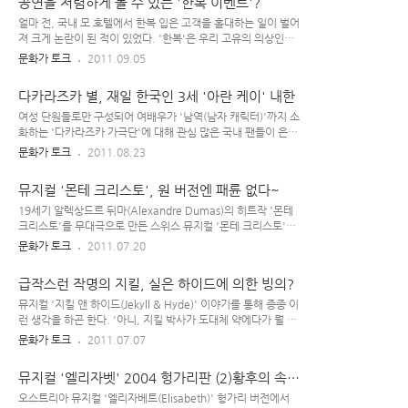
공연을 저렴하게 볼 수 있는 '한복 이벤트'?
반적으로 독일어권의 오리지널 와는 사뭇 다른 느낌을 주는 듯하
다. 한국어로 공연하게 될 라이센스 뮤지컬 주요 인물에 대한 '캐
얼마 전, 국내 모 호텔에서 한복 입은 고객을 홀대하는 일이 벌어
스팅'은 다음과 같다.. [ 뮤지컬 캐스트 ] 엘리자벳 : 김선영, 옥
져 크게 논란이 된 적이 있었다. '한복'은 우리 고유의 의상인데,
주현 죽음 : 류정한, 송창의, 김준수 루케니 : 김수용, 최민철, 박
한국에 존재하는 호텔에서 쪽나라 '기모노' 입은 단체 손님은 받
문화가 토크
2011.09.05
은태 프란츠 요제프 : 윤영석, 민영기 루돌프 : 김승대, 전동석,
아들이고 '한복' 입은 손님은 찬밥 취급했다는 게 그 누가 생각해
이승현 조피 대공비 : 이정화, 이태원 ..
도 납득하기 힘든 상황이었으므로... 그런데, 이번엔 국내 일부
다카라즈카 별, 재일 한국인 3세 '아란 케이' 내한
공연이 를 벌인다는 훈훈한 소식이 들려온다. 뮤지컬 의 경우, '9
월 10일~12일 사이에 한복을 입고 현장에서 티켓을 구매하는
여성 단원들로만 구성되어 여배우가 '남역(남자 캐릭터)'까지 소
관객'은 좌석에 관계없이 '전석 1만원'에 공연을 볼 수 있게 해준
화하는 '다카라즈카 가극단'에 대해 관심 많은 국내 팬들이 은근
다고 한다. 공연장에 '평소 때 잘 안 입는 한복'을 입고 가면 살짝
있을텐데, 개인적으로 에 처음 관심 갖는 계기가 된 뮤지컬이 프
문화가 토크
2011.08.23
뻘쭘하겠지만, 이 이벤트는 에 벌어지는 것이므로 이 기간 동안
랭크 와일드혼 작곡의 이었다. 당시 내한 공연에서 주인공으로
만은 '한복'으로 멋을 부려도 크게 부담없을 것 같다. 우리 나..
활약했던 '브래드 리틀(Brad Little)'에 대해 알아보다가, 그가
뮤지컬 '몬테 크리스토', 원 버전엔 패륜 없다~
브로드웨이 뮤지컬 에 출연했다는 사실과 이 작품이 일본 다카라
즈카(타카라즈카) 가극단 버전으로 제작되었다는 사실을 알게
19세기 알렉상드르 뒤마(Alexandre Dumas)의 히트작 '몬테
되었다. '아란 케이' 주연, 다카라즈카 -2008' 성조(星組-호시
크리스토'를 무대극으로 만든 스위스 뮤지컬 '몬테 크리스토'는
구미) 그렇게.. 뮤지컬 을 통해 '다카라즈카'의 세계에 입문하게
작년 이후 국내 버전으로 만들어지면서 '스토리에 개연성이 없
문화가 토크
2011.07.20
되었고, 그 후 오스트리아 뮤지컬 다카라즈카 버전을 통해 이 가
는 데다가 주인공 가족의 패륜적 설정이 등장하는 막장 드라
극단 특유의 매력을 발견할 수 있었다. 가늘가늘~섬세한 체형을
마'란 혹평을 받기도 했었는데, 작곡가 프랭크 와일드혼(Frank
급작스런 작명의 지킬, 실은 하이드에 의한 빙의?
지닌 '여..
Wildhorn)의 뮤지컬이 언젠가부터 '대본이 별로'란 평가를 듣
고 있긴 하지만 스위스의 오리지널 버전 뮤지컬 엔 한국어 버전
뮤지컬 '지킬 앤 하이드(Jekyll & Hyde)' 이야기를 통해 종종 이
과 달리 막판 '패륜 설정'까진 등장하지 않는다. 스위스 뮤지컬
런 생각을 하곤 한다. '아니, 지킬 박사가 도대체 약에다가 뭘 집
그동안 뒤마의 소설 는 수없이 영화로 만들어진 바 있다. 그 중
어 넣었길래 멀쩡한 사람이 극악무도한 살인마가 되나?' 싶은...
문화가 토크
2011.07.07
한 영화가 '원작 소설에선 메르세데스가 남편 페르낭 몬데고 사
학문에의 순수한 열망을 갖고 있던 선량한 청년 지킬이 '약물' 주
이에서 낳은 아들이었던 알베르(알버트)'를 '메르세데스와 에드
입 후, 극악무도한 살인마가 되어 버린다고..? 이야기 기본 줄기
뮤지컬 '엘리자벳' 2004 헝가리판 (2)황후의 속드
몽 단테스 사이에서..
자체가 그러니까 '그런가 보다' 하고 보기는 하지만, 이런 걸 만
레스
약 안방 극장용 '드라마' 같은 걸로 만들면 '극 안에 나오는 설정
오스트리아 뮤지컬 '엘리자베트(Elisabeth)' 헝가리 버전에서