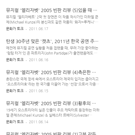
그러기를 어언 10년.. 젊었던 엘리자베트 황후도 어느덧 중년의
을 쓴 작가는 '그닥 어리지도, 그렇다고 나이 되게 많지도 않은
나이가 되고, 이 작품의 화자인 루케니(Serkan Kaya)가 그..
미혼의 여성 작가'였으며, 본인이 '나이 많은 시어머니' 입장도
뮤지컬 '엘리자벳' 2005 빈판 리뷰 (5)있을 때 잘
아니고 '젊은 며느리' 입장도 아니다 보니 오히려 에서 양 쪽 사
하자
정 모두를 최대한 인 시선으로 관찰하여 공정하게 묘사하는 게
뮤지컬 '엘리자베트' 2막 첫 장면은 이 작품 작사가인 미하엘 쿤
가능했던 것이었다. 만일 그 여성 작가가 '며느리를 둔 중년 나잇
체(Michael Kunze)의 분신과도 같은 작품의 '화자=루케니'의
대의 작가'였다면 '시어머니' 캐릭터에 닥빙했을 것이고, 본인이
장면으로부터 시작된다. 프랑스 뮤지컬 에서 화자로 나온 '그랭
문화가 토크
2011.06.17
'시어머니를 둔 젊은 며느리 입장의 작가'였다면 '며느리' 캐릭
구아르'가 그 작품의 작사가 뤽 플라몽동(Luc Plamondon)이
터에 닥빙하여 편향된 시선으로 드라마를 썼을 것이다. 허나, 앞
하고 싶었던 말을 대변해 준 캐릭터였다면, 오스트리아 뮤지컬
탄생 30주년 맞은 '캣츠', 2011년 한국 공연 주역
서 말한..
에선 '루케니'가 그런 역할을 하는 캐릭터이다. 19세기 오스트
은~
리아 합스부르크 황가의 황후였던 실존 인물 '엘리자베트(프란
예전에 뮤지컬 공연 실황을 처음 접했을 때, 무려 가장 좋아하는
츠 요제프 1세의 아내)'는 실질적으로 그럴듯한 업적을 쌓은 위
'럼텀 터거'인 존 파트리지(John Partidge)가 출연했음에도 해
인이 아님에도, 오스트리아 내에선 꽤 유명한 역사적 인물이다.
당 극 자체가 취향이 아니어서 좀 지루해 하며 봤던 기억이 있다.
문화가 토크
2011.06.16
그녀가 죽은 지 꽤 오래 지난 지금도 엘리자베트의 동상, 그녀의
의 경우 딱히 '드라마틱한 스토리'가 있다기 보다는 출연자들의
이름을 딴 건물, 생활 소품, 악세사리, 그림, 기념품, 관광 상품
'화려한 노래와 춤'으로 시선을 잡아끄는 뮤지컬에 가까운데, 개
뮤지컬 '엘리자벳' 2005 빈판 리뷰 (4)측은한 황
등이 ..
인적으로 그런 요락뻑적지근한 '쇼적인 뮤지컬'을 선호하는 건
제
아니었기에 말이다. 하지만 그 무대를 좋아하는 국내 관객들도
혼란스런 국제 정세 속에서 오스트리아 제국의 입지는 좁아지고
많고 그것이 작곡가 '앤드류 로이드 웨버(Andrew Lloyd
'오스트리아호'라는 한 국가를 이끌어 가는 '선장'으로서 각종
Webber)'와 세계 4대 뮤지컬을 탄생시킨 '카메론 매킨토시
격무에 시달리다가 무척 지친 프란츠 요제프 황제(Andre
문화가 토크
2011.06.15
(Cameron Mackintosh)'의 작품이기에 살짝 관심을 갖고 있었
Bauer)는 부인인 엘리자베트(Maya Hakvoort)를 찾아가 쉼을
는데, 이번에 라이센스 공연이 소리 소문 없이 티켓 오픈을 했
얻으려 하나, 그녀는 문을 걸어잠근 채 그런 남편을 거부하는
뮤지컬 '엘리자벳' 2005 빈판 리뷰 (3)황후의 최
다..
데.. 이 요제프 황제는 본인 책임이나 의도와는 관계 없이 '아들
후 통첩
양육 문제로 시어머니와 갈등을 겪던 아내'로부터 강제 별거(?)
19세기 오스트리아의 실존 인물이 주요 캐릭터로 등장하는 미하
당하는 수모를 겪어야 했던 셈이다. 만일 왕의 잠자리 같은 '사생
엘 쿤체(Michael Kunze) & 실베스터 르베이(Sylvester
활'도 일일이 대전 상궁의 진두지휘 아래 이뤄져야만 했던 우리
Levay) 콤비의 뮤지컬 '엘리자베트'에서, 극 안에 나오는 많은
문화가 토크
2011.06.14
나라 조선 시대 같았으면, 숙직 상궁이나 대전의 내시들이 그러
일화들은 실제로 있었던 일에 해당한다. 다음에 나오는 에피소
면 안된다고 일일이 간섭하거나 "(이제 겨우 아들 하나 낳아놓고
드 역시, 당시의 황제 부부가 직접 겪었던 일이다. 프란츠 요제프
뮤지컬 '엘리자벳' 2005 빈판 리뷰 (2)고부 갈등