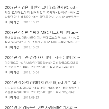
장 인물들의 각자 처한 입장'이 다 공감 되게끔 잘 묘사된 이라
게 할지도 몰라~" "사랑 말로 할 줄 몰라서~ 너..
할 수 있다. 저렇게 일 줄 알았으나 알고 봤더니, 였다 "얼마면
2003년 서영은-내 안의 그대(SBS 첫사랑), ost 여
돼? 얼마 줄까~" / '줘도 안받아, 짜샤~' 드라마 과 뗄래야 뗄 수
왕의 2003년 투탑곡들
없는 ost인 이현섭의 ~ "난 안되겠니?" 1초 전주 후 '다이렉트로
해당 '드라마'보다 더 흥한 것 같은 '주제가'- 황신혜가 '악녀'로
들이미는 첫소절'부터 강렬하다. 첫가사가 저래서 제목이 인가
나왔던 아닌, 배용준이 '복수'하던 도 아닌, 2003년 ost인 서영
했었는데, 그 노래는 또 따로 있다. ost 중 조은의 는 "살~아선,
은의 ~ 개인적으로, 영화 를 쓴 '고은님' 작가 드라마라 해서
미디어 세상
2019.10.12
나 안~되겠니?" 가 첫소절인 애절한 스타일의 곡으로, 이 노래
2003년 SBS 주말극 보게 된 것이었다. [ 작가 이름 '고은+님'
도 극 중에서 자주 흘러 나왔었다. 삼각..
아님~ '고(성)+은님(이름)'임 ] '어린 제자(조안)'가 '저보다 나
2003년 김상민-숙명 2(MBC 다모), 매니아 드라
이 훨씬 많은 (미대 조각 전공) 대학 교수(신성우)' 사랑하게 된
마 끝판왕
내용인 것 같았는데, 전반적인 극 전개가 '내 취향의 스토리'는
국내 최초 HD 제작 사극이 지난 번에 포스팅한 2002년 SBS 드
아니어서 초반에 좀 보다가 말았던 기억이~ ;; '고은님 작가, 이
라마 '대망'이었고, 두 번 째가 2003년 MBC 드라마 '다모'인
드라마는 좀 아니네유~' 하면서... 그치만 2003년 SBS 드라마
걸로 알고 있다. 한 때 '다모 폐인'이었는데, 지금은 그 뜨거움이
미디어 세상
2019.10.09
주제가였던 서영은의 는 '노래'가 좋아서 그 해 여름에 많이 듣곤
많이 식긴 했지만 드라마 에 나오는 수많은 '액션 장면'들은 여전
했었다. 노래할 때 '서영은'..
히 멋지고 '배경 음악' 역시 언제 들어도 좋긴 하다. 오래 전에 느
2002년 강우진-열정(SBS 대망), 사극 <대망>의
꼈던 것과 달리, 최근 들어선 여주인공 '채옥(하지원)' 캐릭터의
모든 것
그 단순(?)함과 솔직함이 맘에 들어온다. 그리고.. 다시 보니까
개인적으로, '송지나(작가)-김종학(PD)' 콤비 작품으로 다음으
'황보윤'의 우유부단한 듯 너무 점잖고 느려터진 그 성격과 '장
로 좋아하는 드라마가 2002년 SBS 드라마 이다.(국내 최초 HD
성백'의 다혈질적이고 욱~하는 그 행동이 참...;; 따지고 보면,
제작 퓨전 사극, 내 사랑 ~) 송지나-김종학 콤비의 도 좋지만,
미디어 세상
2019.10.04
이 극의 황보윤(이서진)은 마지막에 '넘 느려 터져서'.. 장성백
(담백했던 '대발이' 주접 캐릭터 때와 달리 '태수' 역 최민수의
(김민준)은 '성질 너무 급해서' 그런 비극이 ..
마초적 분위기가 좀 부담스러워서...;;) 그보다 이 조금 더 좋음
2002년 강성-야인(SBS 야인시대), ost 가수 '오디
주인공 '박재영' : 가출 후, 성과 이름 버린 '무영' 장혁, 지금보
오'도 '비디오'도 좋았네
다 훨씬 젊을 때라 뽀송뽀송하구랴~ 무협 사극 은 그 많은 '조연
KBS 대하 드라마(사극) '용의 눈물', '태조 왕건' 등을 집필했던
캐릭터'들이 하나같이 다 매력 쩌는 드라마, 김종학 감독이 제대
이환경 작가의 2002~2003년 SBS 월화 드라마 '야인시대'~ 당
로 '아트'하는 드라마라 할 수 있다.(인생은 짧고, 예술은 길도다
시 (평균 아니고) 최고 시청률 57.1% 찍기도 한 히트 드라마였
미디어 세상
2019.09.25
~) 당시 SBS 주말극이었던 것 같은데, 시청률 '대박'까진 아니
다. 야인 필수템? : 중절모 SBS 드라마 에서 안재모가 '청년' 김
고 '중박' 정도의 청률이었으나 은근히 이 드라..
두한/김영철이 '중년' 김두한으로 나왔었는데 '나이 든 김두한
2002년 JK 김동욱-미련한 사랑(MBC 위기의 남
(김영철)의 정치물'은 상대적으로 시청률이 많이 떨어졌으며, 앞