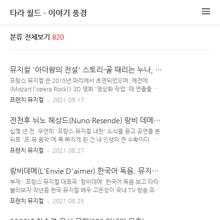
타라 월드 - 이야기 풍경
분류 전체보기
820
뮤지컬 '아더왕의 전설' 스토리-골 때리는 누나, 프
랑스식 막장
프랑스 뮤지컬 은 2015년 파리에서 초연되었으며, 예전에
(Mozart l'opera Rock)> 3D 영화 '영상화 작업' 때 연출을 맡
았던 정성복 감독이 또 작업하여 2016년 국내 극장에서 개봉하
프렌치 뮤지컬
2021.09.17
기도 했었다. 주된 내용은 '아더왕의 골 때리는 누나(아버지가
다른 누이)'가 기행을 일삼는 프랑스식 막장 스토리이다. 플로랑
전천후 뉘노 헤상드(Nuno Resende) 랑비 데메
모트 주연의 이 작품을 본 지 좀 됐는데, 이제서야 포스팅해본다.
(L'envie d'aimer) 감동 라이브
프.뮤 에서제일 중요한 등장 인물 : 아더 누나 모르간 & 아더 왕
십몇 년 전, 우연히 '프랑스 뮤지컬 내한' 소식을 듣고 공연을 본
직접적인 등장인물은 아니지만, 사건 발단 배경인 남주 아버지
뒤로 '프.뮤 음악'에 푹 빠지게 된 건 내 인생의 큰 수확이다. 성
가 '우서왕'이기에 Arthur를 '아서' 혹은 '아더' 둘 다로 표기할
인이 된 이후론 '세월이 흘러갈수록 점점 흥미진진한 것들이 줄
프렌치 뮤지컬
2021.08.27
수 있다. 이 동네 이야기가 '왕'을 소재로 하여도 '남녀 관계'나
어져 가는 인간 삶의 특질' 속에서, '프랑스 뮤지컬 수록곡'들은
'연애담'에 치중하는 경향이 좀 있다.(ex : ..
언제 들어도 감동이고 '엔돌핀 돌게 만드는 내 인생의 비타민' 같
랑비데메(L'Envie D'aimer) 한국어 독음. 뮤지컬
은 존재라 할 수 있다. 작년 말쯤, 또 우연히 뉘노가 부른 '랑비
'십계' 사랑하고 싶은 마음
데메(프랑스 3대 뮤지컬 중 하나인 주제가)' 발견한 뒤 삘 받아서
부제 : 프랑스 뮤지컬 대표곡 '랑비데메' 한국어 독음 보고 따라
'새 별자리 도래기인 2020년 말~2021년 초'를 이 노래 통한 큰
불러보자 작년쯤 한국 뮤지컬 배우 고은성이 국내 TV 방송 프로
감동 속에 맞이하게 되었다. '누노 레센데'가 뮤지컬 출신 배우
그램 를 통해 원어로 노래 부르기도 했던 '랑비데메'는 불어로
프렌치 뮤지컬
2021.08.25
는 아니지만, 다른 작품들에 출연한 '프랑스 뮤지컬 배우'로서
L'envie d'aimer로 표기하며, 프랑스 3대 뮤지컬 중 하나인 주
개인 콘에서 이 노랠 불렀다. 예전에 우리나라에도 내..
제가이다. '본 공연'엔 나오지 않고 '커튼콜' 타임에만 부르지만