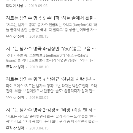
가'의 환상적인 글빨이 돋보이는 '잘 쓰여진 작품'이다. TV극 메
전광렬, 이순재, 황수정, 김병세 등) 극 중반부부터 나온 ost 조
미디어 세상
2019.09.03
인 테마곡인 '사랑의 찬가'는 서영은과 유열이 함께 불렀다. 유
수미의 '불인별곡'도 이 드라마의 시그니처 같은 존재로 자리 잡
열은 1986년 에서 '지금 그대로의 모습으로'를 불러 '대상' 수상
았다. 이전에 , , , , , 등을 포스팅한 바 있는데, 가만 보니까 중간
지르는 남가수 명곡 5-주니퍼 '하늘 끝에서 흘린
한 이후 ..
에 2000년대만 쏙 빠져 있어서.. 그것은 '2000년대'에 대한 예
눈물'(단짠 쥬니퍼)
의가 아닌 것 같아, 이번에 기획하였다.(하다 보니까, 이 경우
'지르는 남가수 명곡' 중 자주 언급되는 주니퍼(Junyfore)의 '하
'10곡'은 좀 미진한 감이 있어서 '20곡' 하는 걸로~) 사실.. 를
늘 끝에서 흘린 눈물'은 국내 '락 발라드' 중 상급 난이도를 자랑
지나 2000년대 국내 가요계는 대체로 '암흑기'였다는 게 정설로
하는 노래로, 2001년 발매곡이다. 보통 '내지르는 락 계열' 가수
뮤직 or 싱어
2019.08.15
굳어져 있고, '한.드 시청률 폭망(?)의 시대인 2010년대'랑 달
들 음색이 청아한 경우는 잘 없는데, 을 부른 쥬니퍼(주니퍼)의
리 는 중론이 있기에 론 가..
음색은 곱상한 느낌의 '미성'이어서 아주 특기할 만하다~(이런
지르는 남가수 명곡 4-김상민 'You'(송곳 고음 상
느낌 주는 '달달 락커'는 처음이어서 무척 신기하다.) 초반부 "이
민)
좋은 세상에, 나를 남겨두고~ 홀로, 떠나기가 얼마나 힘이 들었
국내 가수들 중, 스틸하트(Steelheart)의 '쉬즈 곤(She's
니? (v)못다한 사랑은~ 잠시, 가슴에 묻어둬..." 부를 때의 '쥬니
Gone)'을 역대급으로 불러 화제가 되었던 김상민- "레이레~!
퍼(Junyfore)' 목소리는 달달하고 청아한 분위기를 물씬 풍기는
원츄 세입~미~~ 마 핫~빌롱(스) 투 유~", "레이레~ 오 레이레
뮤직 or 싱어
2019.08.10
데... 그렇게 미끈한 음색으로 노래하다가 "(...기다리면) 되~니
~~ 오 레이레~~~!!!" 어쩐지 '전생에 득음한 소리꾼'이 환생한
까!" 하면서 고음부로 치고 올라가는 대목..
것 같은 느낌이 든다. 가수 '김상민'을 좀 더 심층적(?)으로 느끼
지르는 남가수 명곡 3-박완규 '천년의 사랑'(부활
고 싶다면 2003년 MBC 드라마 를 보면 된다.(전설의 '폐인 드
전문 완규)
라마'~) '지르는 남가수 명곡' 시리즈~ 2001년에 나온 김상민
마이 초이스 '지르는 남가수 명곡' 3번 타자는 박완규인데, 오래
의 '노래' 자체에 대한 인지도가 그리 크진 않지만, 정신 번쩍 뜨
전에 '부활' 보컬이었으나 한동안 '솔로' 활동하다가 얼마 전에
이게 하는 고음으로 해당 '가수'에 대한 인지도는 좀 있는 편이
다시 '그룹 부활'에 합류한 모양이다. 5대 보컬 박완규가 의 11
뮤직 or 싱어
2019.08.05
다. '지르는 남자 가수 노래'에서 자주 언급되는 편인데, 웬만한
대 보컬로 다시 부활했어요~(22년 만이라고...) 그간 '퉁끼 충
남자들 원키로 제대로 따라 부르기 좀 힘..
만'한 세월 보내다가, 부활 복귀 조건이 '보통 체형'이라 10kg
지르는 남가수 명곡 2-김경호 '비정'(지킬 앤 하이
이상 감량했다고 한다.(의지의 한국인!) 20대 시절만큼 '완전 슬
드 경호)
림'은 아니지만(아래 사진), 요즘 들어 이전보다 살 내린 모양새
'지르는 시리즈' 준비하면서 최근 '질러 제끼는 노래'들을 '한두
이며, 보컬로 열심히 활동 중이다. 가수 활동하며 무리하게 목을
곡' 아니고, '여러 곡 많이' 듣다 보니 귀가 좀 따가우면서 좋았던
많이 써서 박완규 '성대'가 예전 같지 않다고 하던데, 최근에 부
기분이 슬쩍 꿀꿀해지는 경험을 했다.(파동이나 세포 차원에서,
뮤직 or 싱어
2019.04.15
른 거 들어보니 아직 노래 괜찮게 하는 것 같았다. 박완규 솔로곡
너무 '시끄러운 음악'에 오래 노출되는 건 인간에게 좋지 않은 영