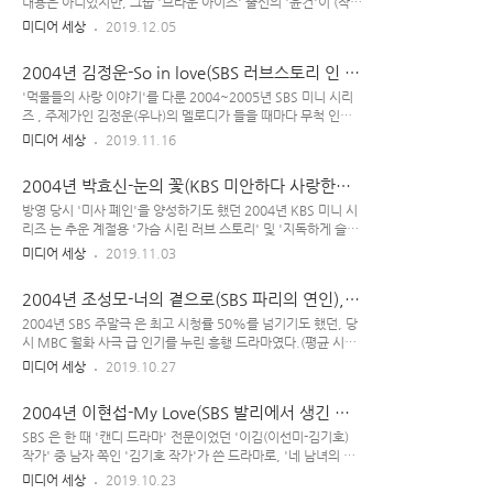
비밀) 나카무라 유리코의 일본 원곡(피아노 연주곡) 에다 "바람
내용은 아니었지만, 그룹 '브라운 아이즈' 출신의 '윤건'이 (작곡
에~ 흐려지는 저물어간 기억에..." 로 시작되는 우리말 가사를
& 노래) 참여한 '슬픈 연가 ost'는 정말 좋아서 즐겨 듣곤 했었
미디어 세상
2019.12.05
붙인 박기영 노래 & 정세훈 허밍음의 와 '현생'편 주제가인 이승
다. 윤건의 다 너무 좋은 곡들인지라... 여자 차인표(좋은 작품
열의 다 너무 좋지만, 2~4부 쯤에서 처음 흘..
놓치기 전문) '김희선'의 전성기는 1999년까지였던 것 같고,
2004년 김정운-So in love(SBS 러브스토리 인 하
2000년대 접어들어선 영화 스케줄 사정과 개인의 판단으로 본
버드), 수재의 수재 캐릭터
인에게 먼저 출연 제의 들어온 드라마 등의 흥행작을 죄다 거절
'먹물들의 사랑 이야기'를 다룬 2004~2005년 SBS 미니 시리
하게 된다. 그렇게 '(본의 아니게) 남 좋은 일'만 하던 김희선이
즈 , 주제가인 김정운(우나)의 멜로디가 들을 때마다 무척 인상
2005년 드라마 에 출연했으나 '들인 제작비'에 비해 '시청률 저
적이었다. 의 13번 째 곡 , 무척 아름다운 노래다.(첫부분-중간
미디어 세상
2019.11.16
조'한 편이었으며, 2006년 드라마 도 망하는 등 1990년대와 달
부분-끝부분 다 좋은 노래~) 드라마 초반에 '하버드 법대생'인
리 2000년대의 김희선은 뭘 해도 안되는 시기였다.(이..
두 남자 '현우(김래원) & 정민(이정진)'이 가난한 고학생 '수인
2004년 박효신-눈의 꽃(KBS 미안하다 사랑한다),
(김태희)'을 첫 눈에 호감 느끼며 좋아하게 되는 설정 나오는데,
처절 남주 레전드
당시 20대 김태희가 한창 '예쁨 뿜뿜'할 때라 '얼굴'이 곧 개연성
방영 당시 '미사 폐인'을 양성하기도 했던 2004년 KBS 미니 시
인 듯...(잘나고 똑똑한 남자들은 '미인'을 아내로 맞고 싶어하니
리즈 는 추운 계절용 '가슴 시린 러브 스토리' 및 '지독하게 슬픈
까...) 김태희가 2000년대에 출연한 드라마 , , 외 과 에선 특히
모자(母子) 이야기'를 다룬 드라마이다. 잘 만들어진 작품이며,
미디어 세상
2019.11.03
예뻤다. 두상이 유난히 훌륭해서 '올빽 헤어'도 찰떡으로 소화했
번안곡 ost인 박효신의 도 '스테디셀러'곡으로 꾸준히 사랑받고
던 기억이...(는 무려 김태희 30대 중반에 ..
있다. 주인공 '차무혁' 역의 소지섭 연기는 아주 훌륭하고...(캐
2004년 조성모-너의 곁으로(SBS 파리의 연인),
릭터랑 혼연일체~) 당시 이 드라마 볼 때마다 '(알고 보면) 무혁
박신양 vs 김은숙
이(소지섭) 친엄마인 오들희(이혜영) 여사'가 양아들인 윤이(정
2004년 SBS 주말극 은 최고 시청률 50%를 넘기기도 했던, 당
경호)한테 하도 "아들, 아들~" 거려서 이 대사가 은근 기억에 남
시 MBC 월화 사극 급 인기를 누린 흥행 드라마였다.(평균 시청
는 느낌이다. 개인적으론, 소시 적 안데르센 동화 를 봤을 때처럼
률은 40%대) 작가는 2명- 그 시기 '연인 시리즈'를 내어놓은 김
미디어 세상
2019.10.27
의 답답한 마음을 느끼기도 했었다. '저 엄마(이혜영)는 끝까지
은숙 작가 드라마 중 공동 집필작인 이 제일 흥하였는데, 드라마
자기 친아들(소지섭)도 못 알아보고 말이야~(그 사실을 알..
의 '인기'와 더불어 결말부 설정 때문에 많은 '논란'이 일기도 했
2004년 이현섭-My Love(SBS 발리에서 생긴 일),
었다. 매실 조, '조성모'가 부른 ost ~ 을 떠올리면 자동적으로
삼각 관계 맛집
생각나는 노래로, 이 곡의 리듬감이 참 좋고 '당시 조성모의 목소
SBS 은 한 때 '캔디 드라마' 전문이었던 '이김(이선미-김기호)
리'도 유난히 상큼하다. [ "넌 알고 있니~? 난 말야, 너의 하얀
작가' 중 남자 쪽인 '김기호 작가'가 쓴 드라마로, '네 남녀의 얽
웃음이~ 자꾸만, 기억나~ 바보처럼 웃게 돼~" "너를 사랑해도
히고 섥히는 관계'가 긴장감 넘치고 '(딱히 악역은 없이) 모든 등
미디어 세상
2019.10.23
되겠니? 우리 시작해도 되겠니? 나의 상처 많은 가슴이, 너를 울