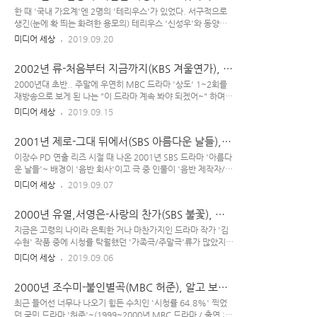
자), 실사 테리우스 등장
부분 '젊은 김두한(안재모)의 액션물'이었을 때 인기 되게 많았
한 때 '국내 가요계'엔 2명의 '테리우스'가 있었다. 서구적으로
었다. 그 여세로, 당시 청년 시절 주인공이었던 '안재모'가 연말
생긴(눈에 확 띄는 화려한 용모의) 테리우스 '신성우'와 동양적
에서 '(당시) 남자 연기자들 중 최연소의 나이'로 '대상'을 수상
으로 생긴(보다 부드럽게 생긴 준수한 외모의) 테리우스 '이덕
미디어 세상
2019.09.20
하기도 하였다. [ 액션 활극 : 안재모의 ] 대체로 'TV 드라마'는
진'~ 물론, 원조 테리우스는 순정 만화 에 나오는 '캔디 전남친'
'여성 시청자'들의 수요가 훨씬 큰 편이지만,..
테리(테리우스)이다.(나중엔, 어쩔 수 없이 '스잔나 남친' 됨) 난
2002년 류-처음부터 지금까지(KBS 겨울연가), 본
(가요계) 테리우스~ : 신성우 "내일을 향해서라면~!" 나도 (가요
방은 '상도' 재방은...
계) 테리우스~ : 이덕진 "내가 아~는 한 가지~!" 화려한 용모의
2000년대 초반.. 주말에 우연히 MBC 드라마 '상도' 1~2회를
'가요계 테리우스 신성우'가 TV 드라마 '연속극'에 출연하며 본
재방송으로 보게 된 나는 "이 드라마 계속 봐야 되겠어~" 하며,
격적으로 '연기자'로 이름 알리기 시작했던 게 2002년 MBC 월
그 시기 월화엔 '상도'를 열심히 시청했었다. 당시 SBS에선 '여
미디어 세상
2019.09.15
화극 였다. '금희(황신혜)'와 아이 셋을 낳고 살아가던 '남편 동
인천하'가 방영되고 있었는데, 친구 말에 의하면 "남성 시청자들
주(김영철)'가 '해외 유학 후, 화가로서 성공하여..
은 드라마 를 선호하고, 여성 시청자들은 에 열광한다~" 고 했
2001년 제로-그대 뒤에서(SBS 아름다운 날들),
다. 헌데, 난 '여성 시청자'임에도 '여인들의 궁중 암투극'을 그
종합과자세트 드라마
린 드라마 엔 1g도 관심 없고 '남성 시청자'들이 훨씬 좋아한다
이장수 PD 연출 리즈 시절 때 나온 2001년 SBS 드라마 '아름다
는 '상인의 이야기' 에 꽂혀 있었기에 '내 취향이 은근 남성적인
운 날들'~ 배경이 '음반 회사'이고 극 중 인물이 '음반 제작자/프
건가?' 생각했더랬다. 2002년 초.. SBS와 MBC에서 각각 150
로듀서'였던 관계로 흘러나온 배경 음악들이 많았지만, 그 중 가
미디어 세상
2019.09.07
부작과 50부작인 와 가 방영되었을 무렵, KBS에선 20부작 드라
장 지배적이었던 건 '제로'의 란 곡이다. 얼굴 없는 가수 '제로
마 가 시작되었다. 그 때 '재방송'으로 를 살짝 ..
(Zero)'의 외에 , , 등과 극 중 '가수'로 나온 이정현의 이란 곡이
2000년 유열,서영은-사랑의 찬가(SBS 불꽃), 골
자주 흘러 나왔던 기억이...(기타 등등의 '연주곡'들도...) 노래
치 아픈 신데렐라
들이 좋아서 예전에 ost 많이 들었었는데, 그 중 '제로'의 허밍음
지금은 고령의 나이라 은퇴한 거나 마찬가지인 드라마 작가 '김
는 정말 서정적이고 '아련한 느낌' 들게 만드는 아름다운 곡이 아
수현' 작품 중에 시청률 탁월했던 '가족극/주말극'류가 많았지
닐까 생각된다. 드라마 의 시그니처 같은 곡이라 할 수 있다. 제
만, 개인적으로 김수현표 '단막극'이나 , 같은 주중 미니(중편)
미디어 세상
2019.09.06
로 - 그대 뒤에서 Scat(아름다운 날들 ost) 2001년 SBS 드라마
드라마가 되게 매력 있었다고 생각한다. 2000년도 SBS 드라마
이 방영되던 당시 MBC에선..
은 여주인공 '결혼 이후의 삶'을 생각보다 길게 보여주는 편인
2000년 조수미-불인별곡(MBC 허준), 알고 보면
데, 네 남녀(이영애-차인표, 이경영-조민수)가 '각각 결혼'을 한
발칙했던 의녀
후 그 결혼 생활이 '파국'에 이르기까지의 과정이 되게 세밀하게
최근 들어선 너무나 나오기 힘든 수치인 '시청률 64.8%' 찍었
잘 묘사되어 있으며 '여주인공 이영애'의 미모와 '김수현 작
던 국민 드라마 '허준'~(1999~2000년 MBC 드라마 / 출연 :