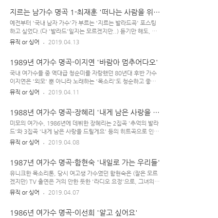
중에선 1999년 1집 타이틀곡인 이 가장 유명한 노래이..
향을 끼치나 봄) 그/래/서 만 올려야겠단 생각 들었다. 2번 째 가
지르는 남가수 명곡 1-최재훈 '떠나는 사람을 위
수는 김경호인데, 김경호의 '락 스피릿 노래들' 중엔 좋은 곡이
해'(갓 재훈)
꽤 많다. 하여, 많은 고민을 하였다. '잎사귀 많은 나뭇잎' 따서
예전부터 '국내 남자 가수'가 부르는 '지르는 발라드곡' 포스팅
하나하나 떼어내며 선택할 수도 없고.. 김경호의 질러송 중에 명
하고 싶었다.(다 '발라드'일지는 모르겠지만..) 듣기만 해도, 가
곡들이 많은 관계로 '이 노래? 저 노래? 요 노래?' 하다가 결국
슴이 뻥 뚫리는 것 같은 '사이다 고음'의 남자 가수 노래~ 이번
뮤직 or 싱어
2019.04.13
으로 최종 선택~(매력 있으니까...) 김경호의 은 '감성 돋는 도입
주제인 1번 타자는 최재훈의 이며, 1990년대 MBC 드라마 '영
부'로 시작해서 급 '폭풍 모드 전주' 반짝 흐르다..
웅신화' o.s.t로 나온 노래이다. 그 드라마를 제대로 본 적이 없
1989년 여가수 명곡-이지연 '바람아 멈추어다오'
어서 무슨 내용인지 잘 모르겠지만, 최재훈의 이 '노래'는 많이
들어 봤다. [ 최재훈 : 단순히 잘 지르기만 하는 게 아니라, '고음
국내 여가수들 중 역대급 청순미를 자랑했던 80년대 후반 가수
부'에서도 '특유의 색깔과 감성'을 잃지 않는 매력적인 음색의
이지연은 '외모' 뿐 아니라 노래하는 '목소리'도 청순하고 좋은
가수. 특히 불렀을 때의 최재훈 표현법과 감성은 지리고 오짐~ ]
곡을 뒷받침 해줄 만한 '가창력'까지, 삼박자를 두루 갖춘 그 시
뮤직 or 싱어
2019.04.11
'(음원 버전에서 특히) 클래시컬한 분위기의 전주'가 흐른 후, 잔
기 하이틴 스타였다.(이하, '얼빠'의 본분에 충실한 포스트...) 마
잔하게 시작했다가 후렴부에서 최재훈이 "그런 너를 왜 ..
이 초이스 중 1989년도 여자 가수 노래는 이지연의 인데, 선배
1988년 여가수 명곡-장혜리 '내게 남은 사랑을 드
가수인 '전영록 작사/작곡'의 노래로 당시 5주 연속 1위 하여
릴게요'
'골든컵' 수상한 노래이다.(전영록이 키운 가수 아님~ 프로듀서
미모의 여가수, 1986년에 데뷔한 장혜리는 2집곡 '추억의 발라
유현상 소속사 가수였음. 전영록은 유현상 부탁 받고서 2집 앨범
드'와 3집곡 '내게 남은 사랑을 드릴게요' 등의 히트곡으로 인기
때 '이지연 노래' 작곡해 준 거-) [ "해가 뜨면 찾아올까, 바람 불
를 누리며 5집까지 발표한 이후 가요계를 떠났다. 4집곡 '남겨진
뮤직 or 싱어
2019.04.08
면 떠날 사람인데~" "붙잡아도 소용 없어, 그대는 왜 멀어져 가
시간을 위하여' 같은 발라드곡도 무척 듣기 좋다. 마이 초이스 중
나~ 바람아 멈추어다오~" "난 몰라~~아~~아... 바..
1988년 여자 가수 노래는 장혜리의 인데, 노래 첫소절 "스~치
1987년 여가수 명곡-함현숙 '내일로 가는 우리들'
는 바람결에~" 에서부터 킬.포인 곡으로 '라이브'에서의 장혜리
가창력도 시원시원한 편이다. [ "스~치는 바람결에, 사랑 노래
유니크한 목소리톤, 당시 여고생 가수였던 함현숙은 (잘은 모르
들려요. 내곁에서 떠나 버렸던~ 그립던 사랑의, 노래 들려와.."
겠지만) TV 출연은 거의 안한 듯한 '라디오 요정'으로, 그녀의
"어~둠이 지나가고, 내일이 찾아오면. 애태웠던 지난 날들이~""
대표곡 '내일로 가는 우리들'의 경우 라디오 신청곡으로 많이 알
뮤직 or 싱어
2019.04.07
] [ "이제는 울지 않을래, 이별은 너무 아파요~! 다~시 떠난다 해
려졌던 노래이다. 함현숙은 1987년에 1집을 내고 1989년 2집
도, 내게 남은 사랑을 드릴게~요!" "기억하지는 않아도..
앨범을 발표하였다. 노래톤 개성 넘치며 대체적인 수록곡들도
1986년 여가수 명곡-이선희 '알고 싶어요'
듣기 좋은 편이다.(이선희와 '창법' 비슷한 듯 하지만, '음색'은