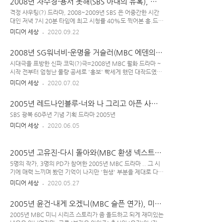
2008년 차수경-용서 못해(SBS 아내의 유혹), 속
이 뮤지컬을 대표하는 곡으로, 2002년 '프랑스의 노래'로 선정
도와 가성비
되기도 했었다. 불어권 국가에서 많은 이들이 이 노랠 불렀지만,
격정 샤우팅(?) 드라마, 2008~2009년 SBS 은 어중간한 시간
가장 '표준'이 되는 건 2000년 초연 때 주인공 '모세' 역을 맡은
대인 저녁 7시 20분 타임에 최고 시청률 40%도 찍어본 흥.드
다니엘 레비(Daniel Lévi)의 녹음 버전이다. 영화 나 애니메이
로, 당시 '구은재' 역의 장서희가 '일일극 주연'으로서 에서 '대
미디어 세상
2020.09.22
션 와 스토리가 비슷한 는 '모세와 람세스의 갈등과 화해 스토
상'을 수상하기도 했었다. 김순옥 작가의 방영 당시 '명품 막
리'를 그린 프랑스 뮤지컬이며, 여기서 원조 '모세..
장'이란 칭호가 붙은 것은 (내용은 전혀 명품이 아니지만) 극 '전
2008년 SG워너비-운명을 거슬러(MBC 에덴의
개 속도'가 기존의 한국 드라마에선 잘 볼 수 없었던 '저 세상 텐
동쪽), 어쩌다 왕꽃선녀삘
션'이었기 때문이다. 당시 30대 나이였던 김순옥 작가의 극 전개
시대극을 표방한 신파 코믹(?)극=2008년 MBC 월화 드라마 ~
는 KTX급이어서 '노인들 or 가정 주부들이 주로 보는 7시 20분
시작 전부터 엄청난 물량 공세로 '홍보' 빡세게 했던 대작드였으
타임대 막장 일일극'이었음에도 젊은 층에서의 선호가 좀 있었
나 '스토리 피크기'에 KBS 에 발리는 수모를 겪기도 했었다.(상
미디어 세상
2020.07.02
던 걸로 알고 있다. 하지만 '속도'에 너무 치중하다 보니, 다소 개
대작 역시 '용두사미 드라마'였음에도...) 등 2008~2009년 월
연성이 떨어지는 면도 있다. 배경은 주로 '실내 : 정교빈..
화극 관련하여, 당시 여러 논란들이 있었다.(그 해 '캐릭터'가 가
2005년 레드나인블루-너와 나 그리고 아픈 사랑
장 히트친 건 김명민이었고, 2008년 MBC 최고 시청률 드라마
의 추억(SBS 패션 70s), 메인보다 서브
는 였음에도, 이도 저도 아닌 송승헌이 꼽사리로 '공동 대상' 수
SBS 광복 60주년 기념 기획 드라마 2005년
상했다고.. 그 해 연말 끝난 후, 전 포털 및 웹 커뮤니티에서 난리
미디어 세상
2020.06.05
가 났었음) 이 드라마는 악당 신태환(조민기)의 악행으로 삶이
나락에 빠진 전 연인 유미애=레베카(신은정)가 같은 날 한 병원
에서 태어난 '신태환(조민기) 아들'과 '이기철(이종원) ..
2005년 고유진-다시 돌아와(MBC 환생 넥스트),
1등곡-협업드 레전드
5명의 작가, 3명의 PD가 참여한 2005년 MBC 드라마 .. 그 시
기에 매력 느끼며 봤던 기억이 나지만 '현생' 부분을 제대로 다
본 게 아니어서 최근 '전생'을 소재로 한 14부작 를 풀 버전으로
미디어 세상
2020.05.27
다시 봤는데, 내게는 여전히 '큰 매력' 느끼게 만드는 미니 시리
즈였다. 고유진(플라워), 박기영, 이승열 등이 부른 o.s.t도 예술
2005년 윤건-내게 오겠니(MBC 슬픈 연가), 미모
인 드라마-(의 명품 주제가들~ 3곡 다 주옥 같음. 최근, 새삼 이
에 관한 고찰
승열 후반부 "시간은, 너의 눈동자 속에~" 이 부분에 꽂힌 건 안
2005년 MBC 미니 시리즈 스토리가 좀 올드하고 되게 재미있는