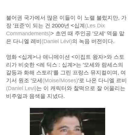
불어권 국가에서 많은 이들이 이 노랠 불렀지만, 가
장 '표준'이 되는 건 2000년 <십계
(Les Dix
Commandements)
> 초연 때 주인공 '모세' 역을 맡
은 다니엘 레비
(Daniel Lévi)
의 녹음 버전이다.
영화 <십계>나 애니메이션 <이집트 왕자>와 스토
리가 비슷한 <레 딕스 : 십계>는 '모세와 람세스의
갈등과 화해 스토리'를 그린 프랑스 뮤지컬이며, 여
기서 원조 '모세
(Moise/Moses)
'로 나온 다니엘 르비
(Daniel Levi)
는 이 캐릭터와 찰떡으로 잘 어울리는
비주얼과 음색을 지녔다.