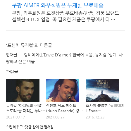
쿠팡 AIMER 와우회원은 무제한 무료배송
쿠팡, 와우회원은 로켓상품 무료배송/반품, 정품 브랜드
셀렉션 R.LUX 입점. 꼭 필요한 제품은 쿠팡에서 더 저
렴하게, 로켓배송으로 더 빠르게!
'프렌치 뮤지컬'의 다른글
현재글
랑비데메(L'Envie D'aimer) 한국어 독음. 뮤지컬 '십계' 사
랑하고 싶은 마음
관련글
뮤지컬 '아더왕의 전설'
전천후 뉘노 헤상드
조샤이 훌륭한 '랑비데메
스토리-골 때리는 누나,
(Nuno Resende) 랑비
L'Envie
프랑스식 막장
데메(L'envie d'aimer)
D'aimer(사랑하고 싶은
2021.09.17
2021.08.27
2016.12.23
감동 라이브
마음)', '십계' 내한 기원
스킨 바뀌고 '댓글'란이 안 펼쳐짐