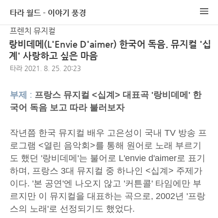
타라 월드 - 이야기 풍경
프렌치 뮤지컬
랑비데메(L'Envie D'aimer) 한국어 독음. 뮤지컬 '십
계' 사랑하고 싶은 마음
타라
2021. 8. 25. 20:23
부제
:
프랑스 뮤지컬 <십계> 대표곡 '랑비데메' 한
국어 독음 보고 따라 불러보자
작년쯤 한국 뮤지컬 배우 고은성이 국내 TV 방송 프
로그램 <열린 음악회>를 통해 원어로 노래 부르기
도 했던 '랑비데메'는 불어로 L'envie d'aimer로 표기
하며, 프랑스 3대 뮤지컬 중 하나인 <십계> 주제가
이다. '본 공연'엔 나오지 않고 '커튼콜' 타임에만 부
르지만 이 뮤지컬을 대표하는 곡으로, 2002년 '프랑
스의 노래'로 선정되기도 했었다.