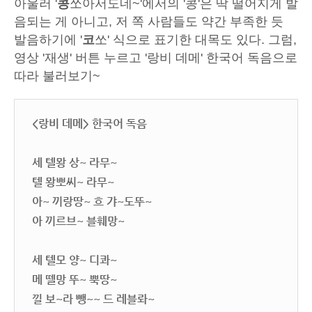
아울러 '
콩
쏘아서도네~'에서의 '콩'은 딱 떨어지게 발
음되는 게 아니고, 저 쪽 사람들도 약간 부족한 듯
발음하기에 '
코
쏘' 식으로 표기한 대목도 있다. 그럼,
영상 '재생' 버튼 누르고 '랑비 데메' 한국어 독음으로
따라 불러보기~
<랑비 데메> 한국어 독음
세 텔뫙 상~ 라무~
텔 뫙뽀씨~ 라무~
아~ 끼랑땅~ 흐 갸~도뚜~
아 끼르브~ 블훼망~
세 텔모 양~ 디콰~
메 뗄망 뚜~ 뿍땅~
낄 보~라 뺑~~ 드 레블롸~