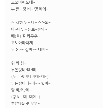
코쏘아써도녜~
누 돈~ 랑 비~ 뎃 메에~
스 서하 누~ 데~ 스쓰와~
아~아누~ 들르~불와~
빼
(흐)
끌 라무우~
코노아파타졔~
누 돈~~ 렁비~~ 데메~
워 워 훠~
누돈렁비
/
데
/
메~
(누 돈렁비데메에~에~)
누돈랑비데~메~~ 훠어~
랑 비
/
데
/
메~
(랑 비~데~메에~)
뿌
(흐)
끌 랏 무우~