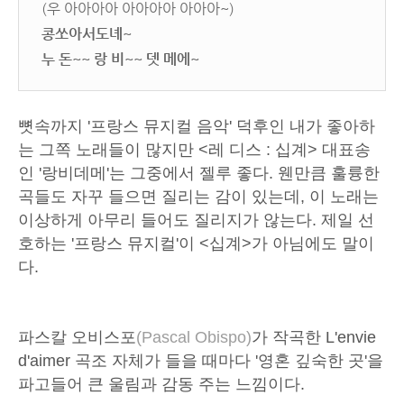
(우 아아아아 아아아아 아아아~)
콩쏘아서도녜~
누 돈~~ 랑 비~~ 뎃 메에~
뼛속까지 '프랑스 뮤지컬 음악' 덕후인 내가 좋아하
는 그쪽 노래들이 많지만 <레 디스 : 십계> 대표송
인 '랑비데메'는 그중에서 젤루 좋다. 웬만큼 훌륭한
곡들도 자꾸 들으면 질리는 감이 있는데, 이 노래는
이상하게 아무리 들어도 질리지가 않는다. 제일 선
호하는 '프랑스 뮤지컬'이 <십계>가 아님에도 말이
다.
파스칼 오비스포
(Pascal Obispo)
가 작곡한 L'envie
d'aimer 곡조 자체가 들을 때마다 '영혼 깊숙한 곳'을
파고들어 큰 울림과 감동 주는 느낌이다.