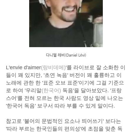
다니엘 레비(Daniel Lévi)
L'envie d'aimer
(랑비데메)
'를 라이브로 잘 소화한 이
들이 꽤 있지만, '초연 녹음' 버전이 꽤 훌륭하고 이
노래에 관한 한 '표준 오브 표준'이기에 그걸 기준으
로 하여 '우리말
(한국어)
독음'을 달아보았다. '프랑
스어'를 전혀 모르는 한국 사람도 영상 밑에 나오는
'한국어 독음' 보구서 따라 부를 수 있게 말이다.
참고로 '불어의 문법적인 요소나 띄어쓰기' 보다는
'따라 부르는 한국인들의 편의성'에 초점을 맞춘 독