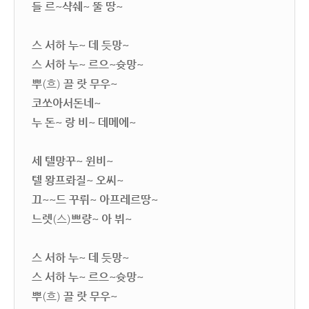
들 르~샥쉐~ 뚤 땅~
스 서하 누~ 데 듯망~
스 서하 누~ 르으~슛망~
뿌
(흐)
끌 랏 무우~
코쏘아서돈네~
누 돈~ 랑 비~ 데메에~
세 텔망꾸~ 윈비~
텔 뫙프롸질~ 오씨~
끄~~드 꾸뤼~ 아프레르땅~
느렛
(스)
쁘량~ 아 뷔~
스 서하 누~ 데 듯망~
스 서하 누~ 르으~슛망~
뿌
(흐)
끌 랏 무우~