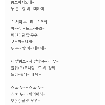
콩쏘아서도녜~
누 돈~ 랑 비~ 데메에~
스 서하 누~ 데~ 스쓰와~
아~~누~ 들르~불와~
빼
(흐)
끌 랏 무우~
코노아팍다졔~
누 돈~ 랑 비~ 데메에~
세 텔뫙포~ 세 텔망 뚜~ 라 무~
플뤼
(쓰)
코나탕~ 드 뷔~쟝뷔~
드퓌~랏뉘~ 데 탕~
스 쏴 누~~ 스 쏴 누~
스 쏴 누~~ 워어어허~
뿌
(흐)
끌 랏 무우~