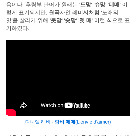
음이다. 후렴부 단어가 원래는 '
드망
' '
슈망
' '
데매
' 이
렇게 표기되지만, 원곡자인 레비씨처럼 '노래의
맛'을 살리기 위해 '
듯망
' '
슛망
' '
뎃 매
' 이런 식으로 표
기하였다.
다니엘 레비 -
랑비 데메
(L'envie d'aimer)