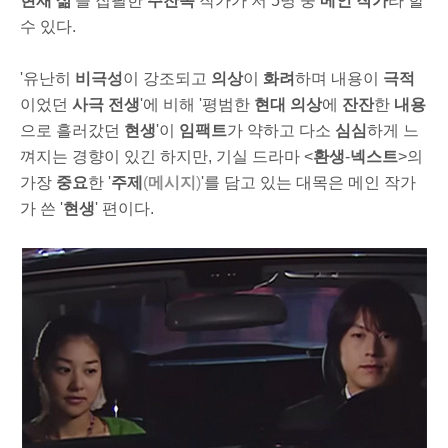
현재 삶
'을 집필한
주찬옥
작가가 저 5명 중
메인 작가
라 할
수 있다.
'유난히
비극성
이 강조되고
의상
이
화려
하며 내용이
극적
이었던
사극 전생
'에 비해 '평범한
현대 의상
에
잔잔
한
내용
으로 흘러갔던
현생
'이
임팩트
가 약하고 다소
심심
하게 느
껴지는 경향이 있긴 하지만, 기실 드라마 <
환생
-
넥스트
>의
가장
중요
한 '
주제
(
메시지
)
'를 담고 있는 대목은 메인 작가
가 쓴 '
현생
' 편이다.