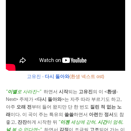
고유진 -
다시 돌아와
(환생 넥스트 ost)
"
이별
로 사라진~"
하면서
시작
되는
고유진
의 이 <
환생
-
Next> 주제가 <
다시 돌아와
>는 자주 따라 부르기도 하고,
아주
오래 전
부터 들어 왔지만 단 한 번도
질린 적 없는
노
래
이다. 이 곡이 주는 특유의
쓸쓸
하면서
아련
한
정서
도 참
좋고,
잔잔
하게 시작한 뒤
"
이젠
세상에 갇혀,
시간
이 멈춰,
널
볼 수 없다면~"
하면서
감정
이 조금씩
고조
되어 가는 이