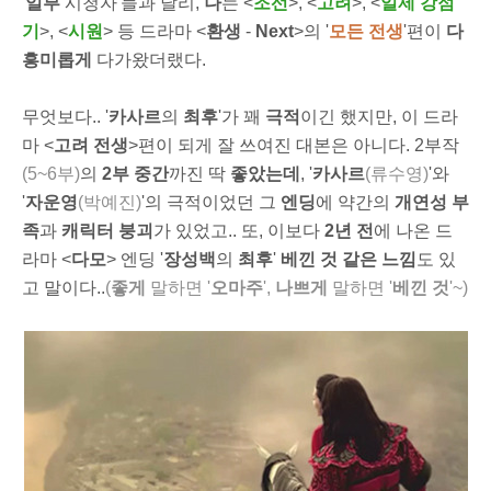
'
일부
시청자'들과 달리,
나
는 <
조선
>, <
고려
>, <
일제 강점
기
>, <
시원
> 등 드라마 <
환생
-
Next
>의 '
모든 전생
'편이
다
흥미롭게
다가왔더랬다.
무엇보다.. '
카사르
의
최후
'가 꽤
극적
이긴 했지만, 이 드라
마 <
고려 전생
>편이 되게 잘 쓰여진 대본은 아니다. 2부작
(5~6부)
의
2부 중간
까진 딱
좋았는데
, '
카사르
(류수영)
'와
'
자운영
(박예진)
'의 극적이었던 그
엔딩
에 약간의
개연성 부
족
과
캐릭터 붕괴
가 있었고.. 또, 이보다
2년 전
에 나온 드
라마 <
다모
> 엔딩 '
장성백
의
최후
'
베낀 것 같은 느낌
도 있
고 말이다..
(
좋게
말하면 '
오마주
',
나쁘게
말하면 '
베낀 것
'~)