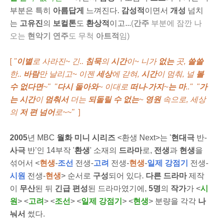
부분은 특히
아름답게
느껴진다.
감성적
이면서
개성
넘치
는
고유진
의
보컬톤
도
환상적
이고...
(
간주
부분에 잠깐 나
오는
현악기 연주
도 무척
아트적
임)
[
"
이별
로 사라진~ 긴..
침묵
의
시간
이~ 니가
없는
곳,
쓸쓸
한..
바람
만 날리고~ 이젠
세상
에 갇혀,
시간
이 멈춰, 널
볼
수 없다면
~" "
다시 돌아와
~ 이대로
떠나
-
가지
~
는 마
.." "
가
는 시간
이
멈춰서
더는
되돌릴 수 없는
~
영원
속으로, 세상
의
저 편 넘어
로~~"
]
2005
년 MBC
월화 미니 시리즈
<환생 Next>는 '
현대극
반-
사극
반'인 14부작 '
환생
' 소재의
드라마
로,
전생
과
현생
을
섞어서 <
현생
-
조선
전생-
고려
전생-
현생
-
일제 강점기
전생-
시원
전생-
현생
> 순서로
구성
되어 있다.
다른 드라마
제작
이
무산
된 뒤
긴급 편성
된 드라마였기에,
5명
의
작가
가 <
시
원
> <
고려
> <
조선
> <
일제 강점기
> <
현생
> 분량을 각각
나
눠서
썼다.