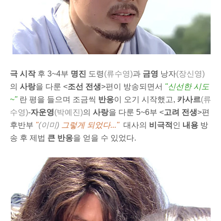
극 시작
후 3~4부
명진
도령
(류수영)
과
금영
낭자
(장신영)
의
사랑
을 다룬 <
조선 전생
>편이 방송되면서
"
신선한 시도
~"
란 평을 들으며 조금씩
반응
이 오기 시작했고,
카사르
(류
수영)
-
자운영
(박예진)
의
사랑
을 다룬 5~6부 <
고려 전생
>편
후반부
"
(이미)
그렇게 되었다..."
대사의
비극적
인
내용
방
송 후 제법
큰 반응
을 얻을 수 있었다.