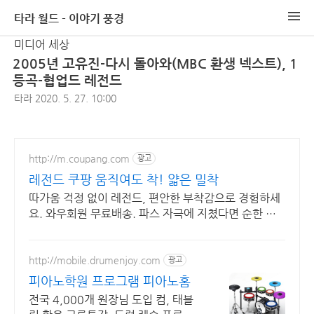
타라 월드 - 이야기 풍경
미디어 세상
2005년 고유진-다시 돌아와(MBC 환생 넥스트), 1
등곡-협업드 레전드
타라
2020. 5. 27. 10:00
http://m.coupang.com
광고
레전드 쿠팡 움직여도 착! 얇은 밀착
따가움 걱정 없이 레전드, 편안한 부착감으로 경험하세
요. 와우회원 무료배송. 파스 자극에 지쳤다면 순한 사
용감의 패치로, 오늘주문 내일도착 로켓배송.
http://mobile.drumenjoy.com
광고
피아노학원 프로그램 피아노홈
전국 4,000개 원장님 도입 컴, 태블