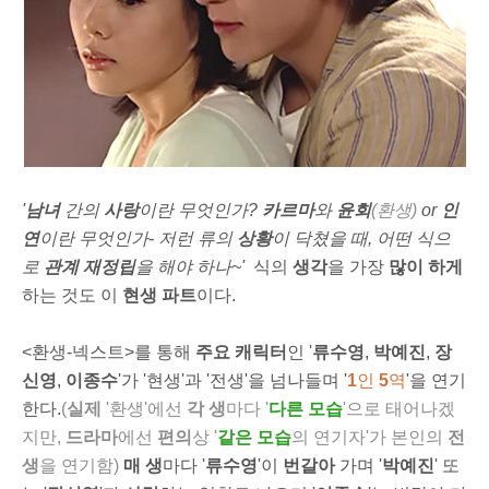
'
남녀
간의
사랑
이란 무엇인가?
카르마
와
윤회
(환생)
or
인
연
이란 무엇인가- 저런 류의
상황
이 닥쳤을 때, 어떤 식으
로
관계 재정립
을 해야 하나~'
식의
생각
을 가장
많이 하게
하는 것도 이
현생 파트
이다.
<환생-넥스트>를 통해
주요 캐릭터
인 '
류수영
,
박예진
,
장
신영
,
이종수
'가 '현생'과 '전생'을 넘나들며 '
1
인
5
역
'을 연기
한다.
(
실제
'환생'에선
각 생
마다 '
다른 모습
'으로 태어나겠
지만,
드라마
에선
편의
상 '
같은 모습
의 연기자'가 본인의
전
생
을 연기함)
매 생
마다 '
류수영
'이
번갈아
가며 '
박예진
' 또