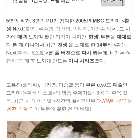
릿 활용 그룹특강, 드럼 레슨 프로그
램
5
명
의
작가
,
3
명의
PD
가 참여한
2005
년
MBC
드라마 <
환
생
-
Next
(출연 : 류수영, 장신영, 박예진, 이종수 외
)
>..
그 시
기에
매력
느끼며 봤던 기억이 나지만 '
현생
' 부분을
제대로
다 본 게 아니어서 최근 '
전생
'을 소재로 한
14부
작 <환생-
Next
(환생-넥스트)
>를
풀 버전
으로
다시
봤는데, 내게는 여
전히 '큰 매력' 느끼게 만드는
미니 시리즈
였다.
고유진
(플라워)
, 박기영, 이승열 등이 부른
o.s.t
도
예술
인
드라마-
(<환생 넥스트>의
명품 주제가
들~
3곡
다
주옥
같
음. 최근, 새삼 이승열 <
시간의 끝
> 후반부
"
시간
은, 너의
눈
동자
속에~"
이 부분에
꽂힌
건 안 비밀)