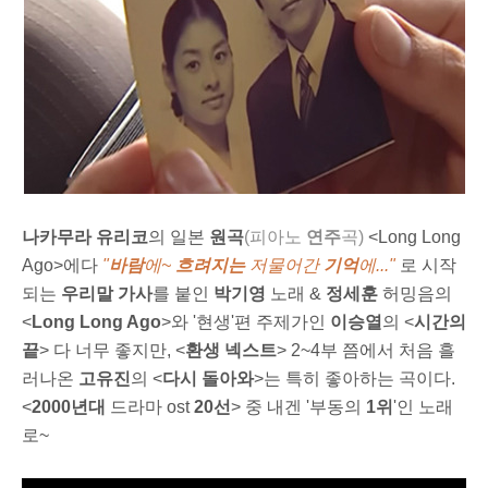
나카무라 유리코
의 일본
원곡
(피아노
연주
곡)
<Long Long
Ago>에다
"
바람
에~
흐려지는
저물어간
기억
에...
"
로 시작
되는
우리말 가사
를 붙인
박기영
노래 &
정세훈
허밍음의
<
Long Long Ago
>와 '현생'편 주제가인
이승열
의 <
시간의
끝
> 다 너무 좋지만, <
환생 넥스트
> 2~4
부 쯤에서 처음 흘
러나온
고유진
의 <
다시 돌아와
>는 특히 좋아하는 곡이다.
<
2000년대
드라마 ost
20선
> 중 내겐 '부동의
1위
'인 노래
로~