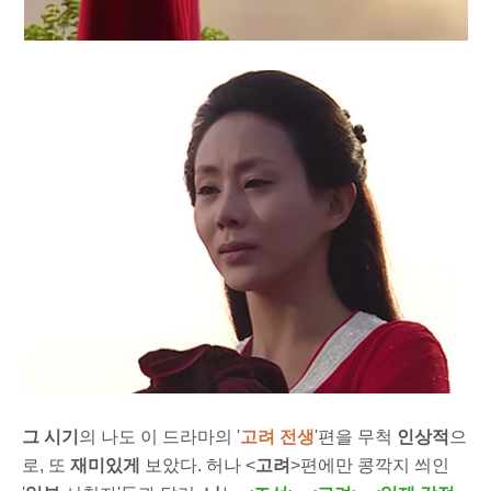
그 시기
의 나도 이 드라마의 '
고려
전생
'편을 무척
인상적
으
로, 또
재미있게
보았다. 허나 <
고려
>편에만 콩깍지 씌인