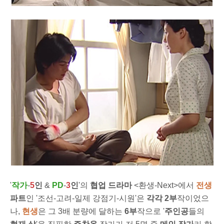
'
작가
-
5
인
&
PD
-
3
인
'의
협업 드라마
<환생-Next>에서
전생
파트
인 '조선-고려-일제 강점기-시원'은
각각 2부
작이었으
나,
현생
은 그 3배 분량에 달하는
6부
작으로 '
주인공
들의