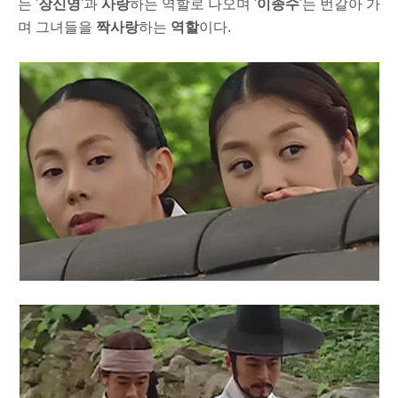
는 '
장신영
'과
사랑
하는 역할로 나오며 '
이종수
'는 번갈아 가
며 그녀들을
짝사랑
하는
역할
이다.