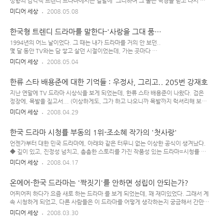
한국 연예계에서 항상 인기 순위 1위를 싹쓸이했던 최진실이 몇 년동안 잠시 주춤했
성향의 감각적 트렌디 드라마에서는 결말에 '그리하여 그 둘은 역경을 딛고 다시 재
다가 다..
회하여 행복하게 잘 살았습니다~' 느낌으로 끝나지만, 현실의 신데렐라는 그렇지 않
미디어 세상
2008.05.08
다. 2000년도에 방영된 김수현 드라마 에서는 평범한 집안의 여주인공이 '바람직한
기럭지에 훈훈한 외모의 재벌 2세 남자'와 우여곡절 끝에 결혼하게 되지만, 드라마
한국형 트렌디 드라마를 말한다-'사랑을 그대 품안
속에서 보여준 '신데렐라 결혼, 그 이후의 생활'은 결코 행복하지만은 않게 그려졌
에'
다. 오히려 보는 사람으로 하여금 '신데렐라, 그 딴 게 뭐 별거임~? 맘 편하게 사는
1994년의 어느 날이었다. 그 때는 내가 드라마를 거의 안 보던..
게 최고인 것을- 여주인공이여, 그 왕자 집에서 당장 탈출하라~'를 외치고 싶게 만드
몇 달 동안 TV와는 담 쌓고 살던 시절이었는데, 가는 곳마다 사
는 그런 스토리.. 사실, 현실이 그러하기도 하고 ..
람들의 '요즘 하는 드라마가 어쩌고, 남자 주인공이 어쩌고..' 하
미디어 세상
2008.05.04
는 수근거림을 쉽게 들을 수가 있었고, 평소 알고 지내던 남자 동
생 둘이 "요즘 모 드라마가 새로 하는데, 신인 탤런트가 주인공
한류 스타 배용준에 대한 기억들 : 우정사, 그리고.. 205번 강재호
이다. 그런데 그 남자 주인공이 몸도 좋고, 얼굴도 잘생기고.. 같
은 남자가 봐도 정말 멋진데, 누나가 보기엔 어떠한지 평가 좀 해
지난 연말에 TV 드라마 시상식을 보게 되었는데, 한류 스타 배용준이 나왔다. 검은
달라~"는 요청에 따라 난 간만에 TV 드라마를 시청하게 되었고,
정장에, 목발을 짚고서... (이상하게도, 그가 하고 나오니까 목발까지 럭셔리해 보이
그 드라마가 바로 MBC 드라마 였다. 맨 처음 얘기만 들었을 때
는 건 뭔지..) 난 배용준이 대상을 받은 그 드라마는 제대로 보지 않았는데, 그 날 우
미디어 세상
2008.04.29
는 "그래~? 거기 나오는 남자 주인공이 그렇게 멋지단 말야? 아
연히 시상식에 나온 배용준을 보구서 갑자기 그에 대한 호감도가 급상승함을 느끼게
니기만 해봐봐~" 했었는데.. 막상 그 드라마를 보구 나서..
되었다. 어쩐지 옛날 생각도 나면서... 난 배용준이란 배우에 대해 꾸준한 관심과 애
한국 드라마 시청률 부동의 1위-조소혜 작가의 '첫사랑'
정을 표하는, 소위 말하는 그의 팬은 아니다. 하지만 지난 날을 떠올려 보면, 간헐적
으로나마 (그가 출연한 드라마가 방영된) 특정 시기에 한번 씩 배용준의 매력에 풍덩
언젠가부터 대한 민국 드라마에, 아래와 같은 터무니 없는 이상한 공식이 생겨났다.
풍덩 빠지곤 했던 기억이 난다. 배용준의 첫 드라마라고 할 수 있는 는 본 적이 없고,
◆ 깊이 있고, 진정성 넘치고, 촘촘한 스토리를 가진 작품성 있는 드라마=시청률 안
내가 그의 존재감을 처음으로 확인하게 ..
나오는 드라마 ◆ 자극적이거나 식상한 소재, 혹은 달달한 멜로로 칠갑한 트렌디 드
미디어 세상
2008.04.17
라마=시청률 잘 나오는 드라마 이 명제에 대한 답은? : X 이다. 한국 드라마의 방향
은 어떤 면에선 분명 진보하고 있고, 어떤 면에선 퇴보하고 있는 중이기도 하다. 과연
온에어-한국 드라마는 '짝짓기'를 안하면 성립이 안되는가?
누구의 잘못일까? 원래, 80년대, 90년대의 한국 드라마는 결코 가볍지 않았다. 소재
도 다양했고, 구성도 촘촘했고, 매 회마다 한 회를 관통하는 뚜렷한 스토리도 있었
어찌어찌 하다가 요즘 새로 하는 드라마 를 보게 되었는데, 꽤 재미있었다. 그래서 계
고... 그 때는 아무나 드라마 작가 되기 힘든 시절이었는지.. 나름 깊이 있는 철학이
속 시청하게 되었고, 다른 사람들은 이 드라마를 어떻게 생각하는지 궁금해서 간만에
있고, 삶에 대한 체험이 묻어나고, 인생..
드라마 게시판에도 기웃거려 보았다. 그리고, 다시는 안 가야 되겠단 생각을 한 번
미디어 세상
2008.03.30
더... 예전에 드라마 시청 게시판에 놀러 갔다가 배우 팬들끼리 언쟁을 벌이며 싸움박