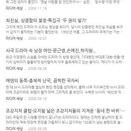
음에도 결국 사랑에 빠져버리게 된 신형(김혜수)이처럼, 그 때 당시 드라마 에서 배용
득 그런 생각이 들었다. '옛날 사람들 참 잔인하구나~' 싶은... '참수형'이란 무엇인
준이 연기했던 재호란 인물에게..
가? 그건 죄인의 목을 날려 죽음에 이르게 하는 형벌이다. 그런데, (드라마 속 장면을
미디어 세상
2008.11.19
보면) 사람 목 날라가는 광경을 구경하기 위해 훤한 대낮에 꽤 많은 사람들이 몰려 있
다. 그 중엔 아낙들도 보인다. '공개 처형' 장소에 몰려오는 사람들은 한 마디로, 꽤나
최진실, 상큼함의 절정-특집극 '두 권의 일기'
강심장인 사람들이 아닌가 싶다. 아는 이 중에, 영화 속에 잔인한 장면이 나오면 단
한 장면도 못 보는 친구가 있었다. 예전에 같이 영화를 보러 갔을 때.. 그 영화는 잔혹
그저께 예전 드라마 의 오프닝 영상을 보다가, 당시의 상큼했던 최진실 모습을 보구
스런 '공포 영화'도 아니고 그냥 스케일이 좀 큰 '대하 역사극' 장르의 영화였는데, 그
서 갑자기 울컥하는 기분이 들었는데.. 1992년 여름, 그 드라마의 주제가는 가는 거
안에 나오는 내용..
리마다 울려퍼졌을 만큼 해당 드라마도, 또 주제가도 빅히트쳤었다. 여주인공 최진
미디어 세상
2008.10.07
실이 굉장히 상큼하게 나왔었고.. 하지만 그 드라마 이전에 최진실의 귀여움과 상큼
함이 절정을 이루던 드라마가 있었으니, 1990년에 방영된 2부작 청소년 특집극 이
사극 드라마 속 남장 여인-문근영,손예진,하지원..
다. 이 드라마 1부의 주인공은 채시라(미희 역)이며 70년대의 여고생을 연기하고, 2
부에선 최진실(해리 역)이 나와서 90년대 여고생의 모습을 보여주며 성인이 된 (1부
최근 이정명의 소설을 각색한 드라마 이 방영 중인데, 기대했던 바대로 대본-연출-연
에서의) 미희(채시라)가 2부에선 해리네 학교 선생님으로 나온다. 실제론 동갑내기
기의 삼박자가 훌륭하게 맞아떨어져 아주 흡족해하고 있는 중이다. 게다가 이 드라마
배우이지만 1부에서 차분하고 고전적인 분위기의 70년..
는 미술적인 부분도 굉장히 뛰어난데다, 드라마 배경 음악도 아주 만족스러운 수준이
미디어 세상
2008.09.26
다. 클래시컬하면서도 아련하고 고풍스러운 분위기의 배경 음악과 다채로운 색감의
그림이 여러 면에서 명품 사극으로 거듭날 조짐을 보이고 있는데, 무엇보다 이 드라
에덴의 동쪽-총체적 난국, 끔찍한 국자씨
마에는 주/조연 할 것 없이 연기를 못하는 배우가 없어서 보기에 굉장히 편안한 드라
마이기도 하다. 드라마 속 남장 여인 문근영(신윤복) 특히 주인공 '신윤복' 역을 맡은
한 때 M사 드라마를 열심히 봤던 옛정을 생각해서, 올해 너무 지지부진한 M사 드라
연기자 문근영은 어린 나이에도 불구하고 남장 여자, 남자같은 말투와 남자의 모습으
마에 조금이라도 보탬이 될까 하여 그저께도 을 보았다. 수목은 M사의 '베선생'도,
로서 살아가는 도화서 생도의 모습을 아주 자연스럽게 잘 보여..
K사의 '주몽 손자' 이야기도 아닌 다음 주부터 시작될 S사의 '신윤복과 김홍도' 스토
미디어 세상
2008.09.18
리를 일찌감치 점찍어 두고 있었기에 월화 드라마라도 좀 보탬이 될까 해서... 게다가
M사 김진만 PD도 눈에 밟히고 해서, 의리상~ 그런데 8회 마지막 10분의 충격이 너
조강지처 클럽-오지랖 넓은 조강지처들의 지겨운 '동네 한 바퀴'
무나 강렬하여 이틀동안 기절 중이다..;; 이런 걸 요즘 말로, 진정한 의미의 '병맛'이
놀이
라고 해야 하나? 에덴의 동쪽, 사랑? : 멜로인가, 멜롱인가~ 드라마 은 연 이틀동안
SBS 주말극 은 시청률 면에서 잘나가는 드라마이다. 원래는 진작에 끝났어야 할 드
연기력 논란으로 시끄러운 이연희(국자-국영란)의 연기 뿐 아니라, 대본과 연출 등에
라마인데 계속 연장에 연장을 거듭하다 보니 급기야는 100회가 넘는 분량으로 늘어
도 심각한 문제가 있음이 8회 ..
났고, 어느 순간부터 이 드라마의 스토리는 쓸데없는 '사족 장면'의 남발로 질질 끌리
미디어 세상
2008.09.08