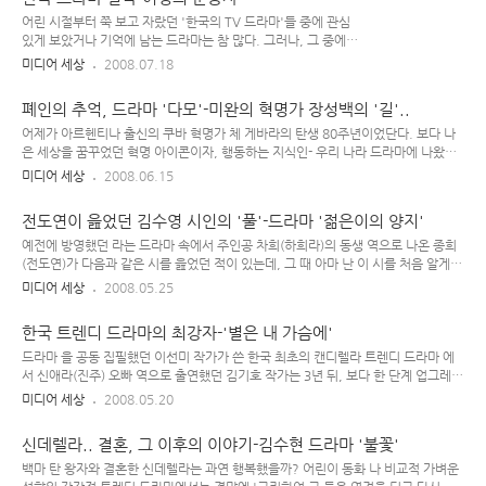
삼복/반복...
하다. 딱히 큰 관심은 없지만... 한 때는 해마다 TV에서 해 주던 를 굉장히 열심히 봤
던 시절이 있었는데, 그 때는 가족들이 보니까 나도 그냥 따라서 같이 봤던 기억이 난
어린 시절부터 쭉 보고 자랐던 '한국의 TV 드라마'들 중에 관심
다. 그렇게.. 한동안 열심히 시청했던 최종 결과물들에 대한 전반적인 감상을 한 줄로
있게 보았거나 기억에 남는 드라마는 참 많다. 그러나, 그 중에서
요약하자면, (너무나 애석하게시리..
도 가장 기억에 남는 인상적인 드라마를 단 한 편만 꼽으라면 난
미디어 세상
2008.07.18
주저없이 를 꼽겠다. 물론 이 드라마 외에도 '매 회 재미있게 보
고 감동 받은 드라마'는 많지만, 그럼에도 를 빼면 어쩐지 섭섭할
폐인의 추억, 드라마 '다모'-미완의 혁명가 장성백의 '길'..
것 같기에... 드라마 ▶ 방송 기간 : 1991년 10월 7일 ~ 1992
년 2월 6일 ▶ 극본 : 송지나 작가 / 연출 : 김종학 PD ▶ 출연 :
어제가 아르헨티나 출신의 쿠바 혁명가 체 게바라의 탄생 80주년이었단다. 보다 나
박상원, 채시라, 최재성(가나다 순) 등.. ▶ 방영 기간 중 평균 시
은 세상을 꿈꾸었던 혁명 아이콘이자, 행동하는 지식인- 우리 나라 드라마에 나왔던
청률 : 58.4% 이 드라마는 원작 소설이 따로 있는데, 무려 10권
인물 중 '체 게바라' 하면 가장 근접하게 떠오르는 인물이, 드라마 에 나왔던 장성백
미디어 세상
2008.06.15
분량에 달하는 그 원작 를 읽어본 사람들은 이구동성으로 말한
이다. 2003년 여름, 드라마 첫 장면에서부터 '길'을 통해 희망을 이야기하던 노신이
다. 는 원작 소설 버전 보다는 조..
나 김구의 글을 떠올리게 하는 '길' 대사를 비장하게 읊었던... 한국 드라마사에서 매
전도연이 읊었던 김수영 시인의 '풀'-드라마 '젊은이의 양지'
니아 드라마의 효시는 노희경 작가의 이었지만, 수많은 드라마 폐인을 양산 시켰던
(매니아에서 한 단계 더 나아간) 폐인 드라마의 시초는 정형수 작가의 였다. 그 때 당
예전에 방영했던 라는 드라마 속에서 주인공 차희(하희라)의 동생 역으로 나온 종희
시, 1회 첫방을 놓쳤던 나는 지인과의 통화 중에 그의 측근이 첫 회를 보구서 1회 매
(전도연)가 다음과 같은 시를 읊었던 적이 있는데, 그 때 아마 난 이 시를 처음 알게
화밭 씬에 나왔던 "아프냐, 나도 아프다...
된 것 같다. 극 중에서 작가 지망생 '종희' 역을 맡은 전도연은 저 시를 약간 '혀 짧은
미디어 세상
2008.05.25
듯한, 맹맹거리는 목소리'로 읊었는데.. 그럼에도 불구하고, 종희가 김수영 시인의
'풀'.. "풀이 눕는다. 바람보다 더 빨리 울고, 바람보다 먼저 일어난다.." 그 시를 읊는
한국 트렌디 드라마의 최강자-'별은 내 가슴에'
대목이 참 인상적으로 느껴졌었다. (..전략/중략..) 날이 흐리고, 풀이 눕는다. 발목
까지, 발밑까지 눕는다. 바람보다 늦게 누워도 바람보다 먼저 일어나고 바람보다 먼
드라마 을 공동 집필했던 이선미 작가가 쓴 한국 최초의 캔디렐라 트렌디 드라마 에
저 웃는다. 날이 흐리고, 풀뿌리가 눕는다.. 방영 당시, 이 드라마를 열심히 시청하던
서 신애라(진주) 오빠 역으로 출연했던 김기호 작가는 3년 뒤, 보다 한 단계 업그레이
내 지인은 그나마 그..
드 된 란 드라마를 선보이게 된다. 는 극 초반엔 '김기호 극본, 이진석 연출'로 나가다
미디어 세상
2008.05.20
가.. 극 중반부터는 공동 집필, 공동 연출로 제작된 드라마.. 드라마 ▶ 방송 기간 :
1997년 3월 7일 ~ 4월 29일 ▶ 극본 : 김기호, 이선미 / 연출 : 이진석, 이창한 ▶
신데렐라.. 결혼, 그 이후의 이야기-김수현 드라마 '불꽃'
출연 : 최진실, 차인표, 안재욱, 전도연 등.. ▶ 방영 기간 중 평균 시청률 : 49.3%
드라마 는 1990년대 초반 무슨 인기 투표만 했다 하면 배우, 가수, 개그맨 토탈해서
백마 탄 왕자와 결혼한 신데렐라는 과연 행복했을까? 어린이 동화 나 비교적 가벼운