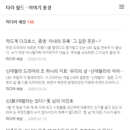
타라 월드 - 이야기 풍경
미디어 세상
146
막드계 다크호스, 종영 '아내의 유혹' 그 깊은 뜻은~?
막장 드라마의 새로운 지평(?)을 열었다고 평가받고 있는 SBS 일일 연속극 이 끝났
다. 누가 막장 아니랠까봐 마지막까지 대놓고 '무엇을 상상하든 그 이상의 끝장 막
장'을 보여주고선 장렬하게 종영~ 제목은 이라고 하는데, 막상 그 면면을 들여다 보
미디어 세상
2009.05.02
면 .. 뭐, 이런 제목이 더 적합한 드라마가 아니었나 싶다. 이 드라마 최대의 수혜자는
뭐니뭐니 해도 '신애리' 역을 맡았던 김서형~ 구느님 장서희는 극 중반을 넘어선 어
신데렐라 드라마의 또 하나의 지표 '유리의 성'-신데렐라의 자아
느 순간, 주인공으로서의 존재감이 사라졌다. 이 드라마가 전하고자 하는 주제가 정
찾기
확하게 무엇인지 잘 모르겠다. 굳이 이 드라마 뿐 아니라 요즘 쏟아져 나오는 수많은
SBS 주말극 이 종영되었다. 이 드라마는 재벌 2세와 결혼한 '신데렐라~ 결혼 그 이
드라마들은 '기획 의도'를 그냥 폼으로 적어놓는 경우가 많다. 나이롱 기획 의도들이
후의 삶'을 다룬 드라마인데, 보면서 예전에 방영되었던 이영애 주연의 드라마 스토
난무하는... 이 드라마 마지막이 좀 웃기던데..
리가 떠오르기도 했다. 드라마 에서처럼 에서도 '평범한 가정의 여주인공이 재벌 2세
미디어 세상
2009.03.03
와 결혼'하지만 그 뒤의 삶이 동화책에 나오는 그것처럼 '행복하게 잘 살았습니다
~'가 아닌, 재벌집과 환경의 차이 혹은 가치관이나 정서의 차이로 인해 끊임없이 갈
신(新)데렐라는 있다?-꽃.남의 이민호
등을 겪다가 결국 진정한 자아를 찾기 위해 그 재벌 2세와 헤어지고(이혼) 자신이 진
정 행복해질 수 있는 새로운 삶을 찾아 나간다는 이야기이다. 이 드라마 제목인 은 극
1월 첫 방송 이후 매 회 자체 최고 시청률을 갱신하며 대중적인 인기를 끌고 있는 드
중 준성(이진욱) 집안의 수장인 그의 아버지 두형(박근형)이 이끌어가는 그 재벌집에
라마 는 주연진들의 수가 많아서인지 하루가 멀다하고 '꽃.남'에 대한 기사가 쏟아지
대한 상징적인 의미로 쓰였다. 검사인 큰 아들을 ..
고 있다. 그 중에서도, 몇 편의 출연작이 있긴 했지만 범대중적으로 이름 알려지지 않
미디어 세상
2009.02.19
아서 한동안 거의 무명에 가까웠던 신인 '이민호'는 이 드라마를 통해 신드롬 수준의
인기를 누리고 있으며 그에 대한 일거수 일투족, 또는 과거 행적에 관한 모든 것들까