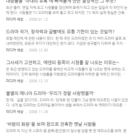
대중들을 '아내의 유혹'에 빠져들게 만든 결정적인 그 무엇?
지 시시때때로 보도되면서 대중들의 이목을 끌고 있다. 일당 5만원의 무명 모델에서
억대 개런티를 받는 광고계의 신데렐라로~ 그동안 여러 편의 드라마와 영화를 통해
최근 들어, 연일 자체 최고 시청률을 갱신하며 화제가 되고 있는 일일극 의 약진이 눈
차근차근 연기 경력을 쌓아온 이민호는 남자다운 체형의 큰 키와 이국적인 마스크 등
에 띈다. 사람들은 TV 드라마를 보며 울고 웃고 하지만, TV 밖의 실제 현실은 간혹
꽤나 좋은 '외모' 조건에 더하여 그럴 듯한 '연기..
'드라마'보다 더 드라마틱하거나 흥미로운 각종 사건들이 벌어지곤 한다. 지난 주
미디어 세상
2009.01.12
2009년 첫 월화극 시청률표를 확인하다가 흥미진진한 결과를 발견하게 되었는데,
한동안 타사 경쟁 드라마와 엄청난 간격의 시청률 격차로 월화극의 최강자로 군림했
드라마 작가, 창작력과 글빨에도 유통 기한이 있는 것일까?
던 을 이 보기 좋게 따돌리고 월화극, 그리고 평일 TV 프로그램의 2인자로 급부상했
기 때문이다. 새해 벽두부터 뒤집어진 평일극의 판도 : 에 추월 당한 덕분에, 한동안
포털 메인에 에 관한 내용이 떴다. 한 때 국민 드라마였던 과 이 여러 드라마 골로 보
전국 시청률 20% 후반대를 기록하며 쭉 월화 평일극의 2인자 자리를 유지해 왔던
내버렸던데, 최완규 작가가 대단하긴 한가 보다. 지금은 완규빨이 다하여 좀 지지부
은 새로이 부상하게 된 에 2인자 자리를 내어주고..
진하고 있는데다, 드라마 집필 자체를 안하고 있지만 한 때는 드라마 작가 최완규가
미디어 세상
2008.12.30
참 대단해 보였던 때가 있었다. 몇 년 전, 드라마 작가 공부를 한다는 지인이랑 둘이
앉아 "우리 나라에선 김수현 다음으로 최완규가 드라마를 잘 쓰는 것 같애. 한마디로
그사세가 고전하고, 에덴의 동쪽이 시청률 잘 나오는 이유는~
'드라마'가 뭔지를 알고, 드라마라는 걸 어떻게 써야 하는지 잘 알고 있는 작가 같다
고나 할까..?" 뭐, 이런 얘기를 나눈 적이 있었는데, 그런 최완규도 이후론 좀 '글
은 최근 방영되고 있는 드라마들 중에선 비교적 시청률이 잘 나오는 편에 속하는 드
쎄'다. 최완규 작가가 그나마 드라마를 '드라마'답게 잘 쓴 건 딱 때까지만- , , 때의
라마이다. 진짜 화려한 시청률을 자랑했던 드라마들에 비하면 좀 약하긴 하지만, 현
최완규 필력은 참 대단했었는데....
재 진행 중인 드라마들 시청률이 다 고만고만한 관계로, 주중 드라마 중에선 비교적
미디어 세상
2008.12.10
우위를 점하고 있다. 사람들은 '이 드라마가 왜 시청률이 안 나오지?' '왜 저런 드라
마가 시청률이 높은건지 이해할 수 없다'란 말을 종종 한다.. 허나 기존에 흥행성이
불멸의 매니아 드라마-'우리가 정말 사랑했을까'
높았던 드라마 패턴을 분석해 보면, 시청률이 높은 드라마들은 나름 그만한 이유가
있어서이다. 안방 극장용 TV 드라마를 소비하는 주 타깃층은 특정 연령대, 특정 직업
한 때.. 길을 걷다가도, 드라마 의 '강재호'란 인물이 그냥 문득 떠오르던 시절이 있었
군의 사람이 아니라 대한 민국 내에서 다채로운 신분을 지닌 '남녀노소 모두'를 포함
다. 내게 늘 드라마는 드라마일 뿐이어서 생활 속에서 드라마 속 캐릭터가 떠오른 것
하기에 시청률이 잘 나오려면 당연히 다양한 연령층의 ..
은 정말 드문 일이었는데, 그 땐 분명 그랬다. '재호는 지금 뭐할까~?', '강재호는 앞
미디어 세상
2008.11.28
으로 어떻게 될까..?', '그동안 참 많이 힘들었겠다~' 등등의 생각이 문득 떠오르며..
그 이후론, 그렇게까지 길 가다가 막 떠오른 드라마 속 캐릭터는 없었다. 물론, 드라
'바람의 화원'을 보며-참으로 잔혹한 옛날 사람들
마를 보면서 나름의 매력을 느낀 캐릭터들은 많았었지만.. 자기를 이용할려고 했던
걸 알면서도 어쩔 수 없이 재호에게 빠져들게 된 극 중 현수(윤손하)나 연하의 제자였
드라마 의 지난 주 스토리 중 윤복(문근영)이 참수형 당할 뻔 한 에피소드를 보며, 문