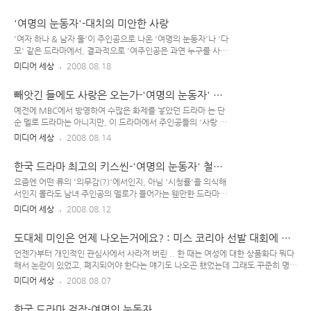
는 듯한 느낌이 들기 시작했다. 최근 시청률 30%를 넘기며 막판 스파트에 열을 올리
고 있는 을 집필 중인 문영남 작가는 원래는 과 같은 멀쩡한 소설, 꽤나 독특하고 신
'여명의 눈동자'-대치의 미안한 사랑
선하고 괜찮은 드라마를 썼던 작가인데, 2000년도에 접어들어선 작품성이나 완성도
와는 영 거리가 먼 '소모성 불량 식품 성격'의 가족 드라마를 집필하고 있다. 그래도
'여자 하나 & 남자 둘'이 주인공으로 나온 '여명의 눈동자'나 '다
드라마적인 재미는 있는지 늘 '시청률'은 잘 나오는 편인데 그 와중에, 어느 순간부터
모' 같은 드라마에서, 결과적으로 '여주인공은 과연 누구를 사랑
시청자들로부터 '작가의 마인드가 이상하다' 내..
했나?'와 같은 질문은 어쩐지 무의미하게 느껴진다. 그게 그렇
미디어 세상
2008.08.18
게 중요할까..? 사람의 마음이란 게 본디, 그리 단순 명료한 성질
의 것이 아닌데 말이다. 살면서 이 사람은 이 사람대로, 저 사람
빼앗긴 들에도 사랑은 오는가-'여명의 눈동자' 하
은 저 사람대로.. 나름 소중하지 않았을까, 그녀에게..? 강제로
림의 사랑
일본군 위안부로 끌려온 윤여옥은 날마다 죽을 결심을 한다. 그
예전에 MBC에서 방영하여 수많은 화제를 낳았던 드라마 는 단
러다가 최대치란 남자를 만나 그의 아이를 갖게 되고, 그냥 열심
순 멜로 드라마는 아니지만, 이 드라마에서 주인공들의 '사랑 이
히 살아보기로 마음 먹는다. 허나 얼마 지나지 않아 어쩔 수 없이
야기'만 따로 떼어놓고 봤을 때에도 여느 멜로 드라마 못지않게
미디어 세상
2008.08.14
아이 아빠와 헤어지게 되고, 겨우 죽음을 모면하게 된 사이판에
완성도가 뛰어난 편이다. 에는 한 여자를 사이에 두고, 그녀를 가
서 여옥은 '은인과도 같은 존재 장하림'을 만나 무사히 출산하게
슴 깊이 사랑하는 두 남자 주인공이 나오는데... 만일 요즘 같았
한국 드라마 최고의 키스씬-'여명의 눈동자' 철조
되며, 어..
으면 두 남자 주인공의 지지자(시청자)들 사이에서 피 터지는 싸
망을 사이에 두고..
움이 벌어지지 않았을까..? 두 남자의 사랑 : 한 여인을 사이에
요즘엔 어떤 류의 '의무감(?)'에서인지, 아님 '시청률'을 의식해
두고~ 드라마 에서 한 여주인공을 사이에 두고 윤폐-백폐 나뉘
서인지 몰라도 남녀 주인공의 멜로가 들어가는 웬만한 드라마엔
고 같은 드라마에서 인욱파와 재민파가 은근히 서로를 견제했던
키스씬이 꼭 등장한다. 하지만 남녀 간의 '사랑 이야기'는 아~주
미디어 세상
2008.08.12
것처럼, 역시 비교적 최근에 방영 되었다면 대치당과 하림당 네
오래 전부터 늘 있어 왔었고 드라마, 만화, 소설, 영화, 뮤지컬,
티즌 사이에서 첨예한 갈등 구도가 형성되었을지 모를 일이다.
심지어는 뮤직 비디오 등에서도 수많은 러브 스토리를 다뤄 왔던
도대체 미인은 언제 나오는거에요? : 미스 코리아 선발 대회에 대
드라마 방영 당시.. 극 ..
지라.. 그 수많은 멜로 장면이나 키스씬을 두루두루 접해본 사람
한 기억
이라면 아마 '웬만한 러브씬'으론 성에 차지 않을지도 모른다.
언젠가부터 개인적인 관심사에서 사라져 버린 .. 한 때는 여성에 대한 상품화다 뭐다
왜냐하면.. 하늘 아래 (대체로) 새로운 게 없다는 말도 있고, 그
해서 논란이 있었고, 폐지되어야 한다는 얘기도 나오곤 했었는데 그래도 꾸준히 명맥
동안 세상에 나올 만한 '고만고만한 러브씬은 여러 매체들을 통
을 이어가고 있고, 잊을 만하면 한 번씩 소식이 들려온다. 뭐.. 세계 미인 대회가 해마
미디어 세상
2008.08.07
해 이미 다 등장했기 때문'에, 그걸 충분히 섭렵한 대중의 입장에
다 열리고 있고, 우리 나라도 그런 기회를 틈타 전 세계에 대한 민국이란 나라의 존재
서는 과거에 이미 수없이 많이 봐왔던 그것들을 계속해서 '중복/
감을 알리려면 한국 대표 선수를 선발하는 한국 미인 대회 역시 존재해야 할 것 같긴
한국 드라마 걸작-여명의 눈동자