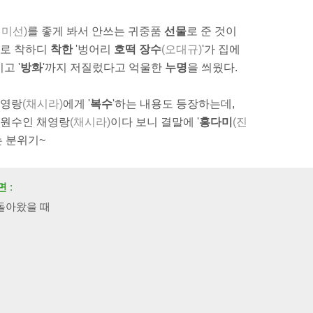
전미선)
를 좋게 봐서 안쓰는 귀중품
선물
로 준 것이
미로 착하디
착한
'벙어리
호떡 장수
(오대규)
'가 집에
고 '
방화
'까지 저질렀다고 억울한
누명
을 씌웠다.
채영랑
(채시라)
에게 '
복수
'하는 내용도 등장하는데,
지 원수인 채영랑
(채시라)
이다 보니 결말에 '
홍다미
(진
는 분위기~
면
:
 돌아왔을 때