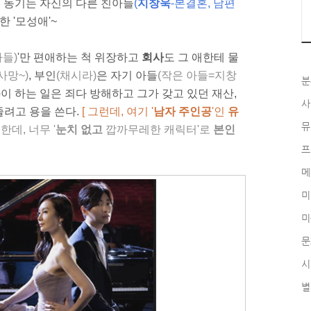
. 동기는 자신의 다른 친아들
(
지창욱
-본결혼, 남편
한 '모성애'~
아들)
'만 편애하는 척 위장하고
회사
도 그 애한테 물
사망~)
, 부인
(채시라)
은 자기 아들
(작은 아들=지창
분
)
이 하는 일은 죄다 방해하고 그가 갖고 있던 재산,
사
줄려고 용을 쓴다.
[ 그런데, 여기 '
남자 주인공
'인
유
뮤
한데, 너무 '
눈치 없고
깝까무레한
캐릭터'로
본인
프
메
미
미
문
시
별