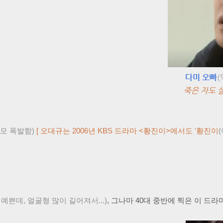
다미 오빠
(
죽은 자도 
미모 폭발함)
[
오대규는 2006년 KBS 드라마 <황진이>에서도
'황진이
예쁜데, 얼굴형 많이 길어져서...)
, 그나마 40대 중반에 찍은 이 드