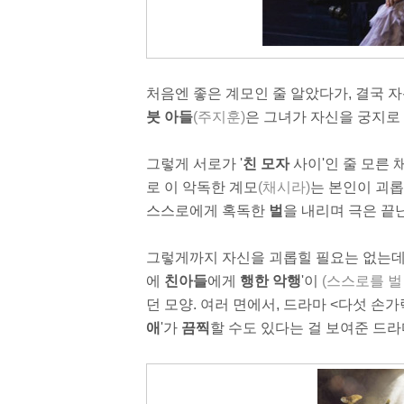
처음엔 좋은 계모인 줄 알았다가, 결국 
붓 아들
(주지훈)
은 그녀가 자신을 궁지로
그렇게 서로가 '
친 모자
사이'인 줄 모른 
로 이 악독한 계모
(채시라)
는 본인이 괴롭
스스로에게 혹독한
벌
을 내리며 극은 끝
그렇게까지 자신을 괴롭힐 필요는 없는데, 
에
친아들
에게
행한 악행
'이
(스스로를 벌
던 모양. 여러 면에서, 드라마 <다섯 손가
애
'가
끔찍
할 수도 있다는 걸 보여준 드라