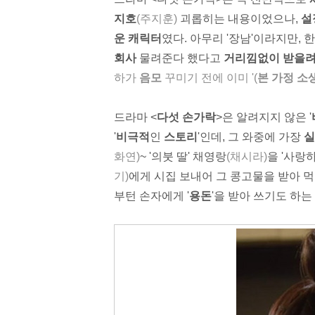
지호
(주지훈)
괴롭히는 내용이었으나,
설
운 캐릭터
였다.
아무리 '장남'이라지만, 한
회사
물려준다 했다고
거리낌없이 받을려
하가
음모
꾸미기 전에 이미 '(
본 가정 소
드라마 <
다섯 손가락
>은 알려지지 않은 '
'
비극적
인
스토리
'인데, 그 와중에 가장
실
화연)
~ '의붓 딸' 채영랑
(채시라)
을 '사랑
기)
에게 시집 보내어 그 콩고물을 받아 먹
부턴 손자에게 '
용돈
'을 받아 쓰기도 하는