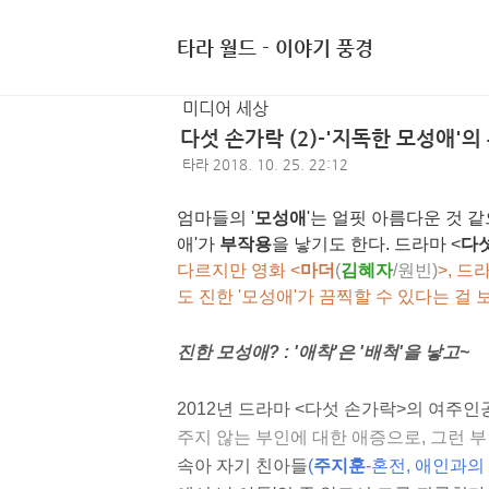
타라 월드 - 이야기 풍경
미디어 세상
다섯 손가락 (2)-'지독한 모성애'의
타라
2018. 10. 25. 22:12
엄마들의 '
모성애
'는 얼핏 아름다운 것 
애'가
부작용
을 낳기도 한다. 드라마
<
다
다르지만 영화 <
마더
(
김혜자
/원빈)
>, 드
도 진한 '모성애'가 끔찍할 수 있다는 걸 보
진한 모성애? : '애착'은 '배척'을 낳고~
2012년 드라마 <다섯 손가락>의 여주인
주지 않는 부인에 대한 애증으로, 그런 
속아 자기 친아들
(
주지훈
-혼전, 애인과의