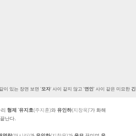
이 있는 장면 보면 '
모자
' 사이 같지 않고 '
연인
' 사이 같은 미묘한
긴
짜리
형제
'
유지호
(주지훈)
와
유인하
(지창욱)
'가 화해
 끝난다.
채영랑
(채시라)
과
유인하
(지창욱)
가
음모
꾸미며
유