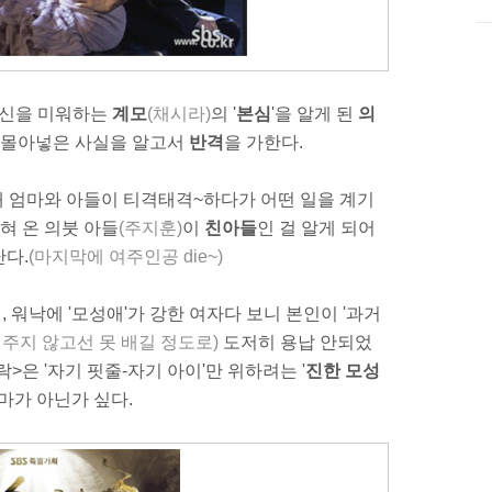
자신을 미워하는
계모
(채시라)
의 '
본심
'을 알게 된
의
 몰아넣은 사실을 알고서
반격
을 가한다.
채 엄마와 아들이 티격태격~하다가 어떤 일을 계기
혀 온 의붓 아들
(주지훈)
이
친아들
인 걸 알게 되어
난다.
(마지막에 여주인공 die~)
워낙에 '모성애'가 강한 여자다 보니 본인이 '과거
 주지 않고선 못 배길 정도로)
도저히 용납 안되었
락>은 '자기 핏줄-자기 아이'만 위하려는 '
진한 모성
마가 아닌가 싶다.