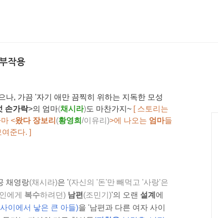
 부작용
같으나, 가끔 '자기 애만 끔찍히 위하는 지독한 모성
섯 손가락
>의 엄마
(
채시라
)
도 마찬가지~
[
스토리는
라마 <
왔다 장보리
(
황영희
/이유리)
>에 나오는
엄마
들
여준다. ]
공 채영랑
(채시라)
은 '
(자신의 '돈'만 빼먹고 '사랑'은
부인에게
복수
하려던)
남편
(조민기
)
'의 오랜
설계
에
 사이에서 낳은 큰 아들)
을 '남편과 다른 여자 사이