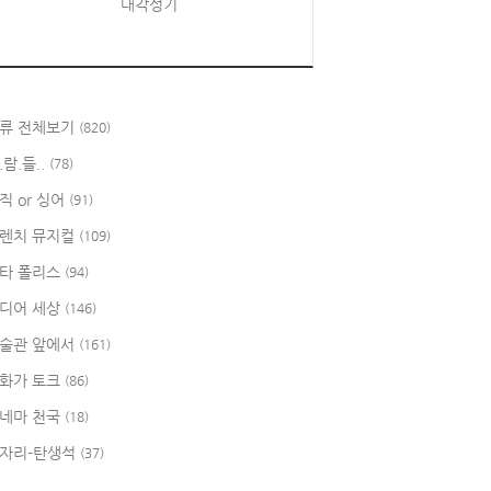
대각성기
류 전체보기
(820)
.람.들..
(78)
직 or 싱어
(91)
렌치 뮤지컬
(109)
타 폴리스
(94)
디어 세상
(146)
술관 앞에서
(161)
화가 토크
(86)
네마 천국
(18)
자리-탄생석
(37)