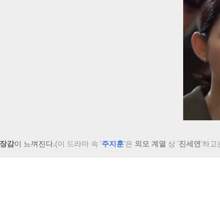
장감
이 느껴진다.
(이 드라마 속 '
주지훈
'은
외모
계열
상
'
진세연
'하고