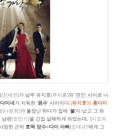
미
(진세연)
가 남주 유지호
(주지훈)
와 '연인' 사이로 나
다미네
가 지독한 '
원수
' 사이이다.
(
유지호
와
홍다미
모
(나문희)
가 불장난 하다가 집에 '
불
'이 났고 그 와
 남편
(조민기)
을 간접 살해하게 되었는데, '
(시모의
 사망한 근처
호떡 장수
=
다미 아빠
(오대규)
'에게 그