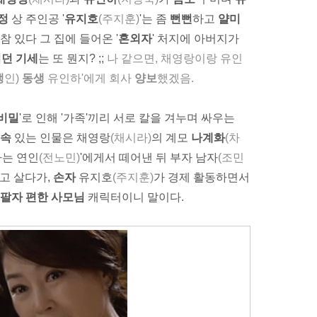
정
상 주인공 '
유지호
(주지훈)
'는 좀
뻔뻔
하고
얄미
참 있다 그 집에 들어온 '
혼외자
' 처지에 아버지가
던 기세
는 또 뭔지? ;;
나
같으면, 채영랑이랑 유인
생
인)
동생
유인하'에게 회사
양보
했겠음.
비밀
'로 인해 '가족'끼리 서로 칼을 겨누며 싸우는
속
있는 인물은 채영랑
(채시라)
의 계모
나계화
(차
하는 연인
(전노민)
'에게서 떼어낸 뒤 부자 남자
(조민
고 살다가,
손자
유지호
(주지훈)
가 경제 활동하면서
팔자 편한 사모님
캐릭터이니 말이다.