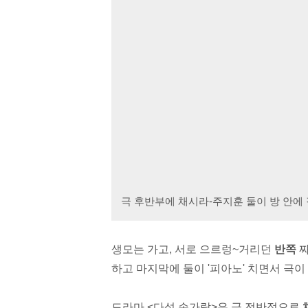
극 후반부에 채시라-주지훈 둘이 방 안에 같
생모는 가고, 서로 으르렁~거리던
반쪽
하고 마지막에 둘이 '피아노' 치면서 극이
드라마 <다섯 손가락>은
극 전반적으로