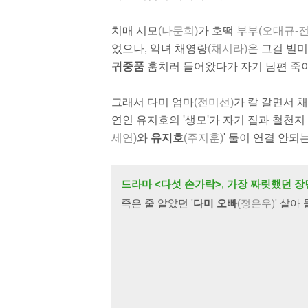
치매 시모
(나문희)
가 호떡 부부
(오대규-
었으나, 악녀 채영랑
(채시라)
은 그걸 빌
귀중품
훔치러 들어왔다가 자기 남편 죽이
그래서 다미 엄마
(전미선)
가 칼 갈면서 
연인 유지호의 '생모'가 자기 집과 철천
세연)
와
유지호
(주지훈)
' 둘이 연결 안되
드라마 <다섯 손가락>
,
가장 짜릿했던 장
죽은 줄 알았던 '
다미 오빠
(정은우)
' 살아