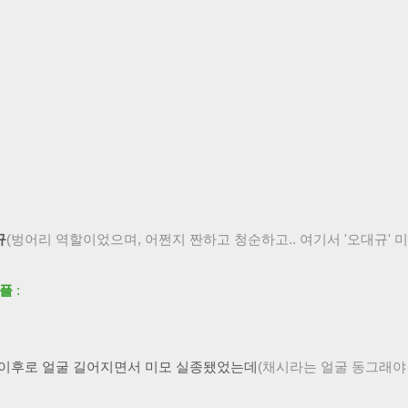
규
(벙어리 역할이었으며, 어쩐지 짠하고 청순하고.. 여기서 '오대규' 
커플
:
반 이후로 얼굴 길어지면서 미모 실종됐었는데
(채시라는 얼굴 동그래야 