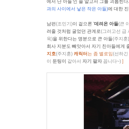
에서 난 아들'인 줄 알고서 그를 괴롭힌다
과의 사이에서 낳은 작은 아들)
에 대한 진
남편
(조민기)
이 겉으론 '
데려온 아들
(큰 
려줄 것처럼 굴었던 관계로
(그러고선 급 
욱)
을 위한다는 명분으로 큰 아들
(주지훈
회사 지분도 빼앗아서 자기 친아들에게 
지호
(주지훈)
캐릭터
는 좀 별로임
(선하긴 
이
둔팅이
같아서
자기 팔자
꼽니다~
)
]