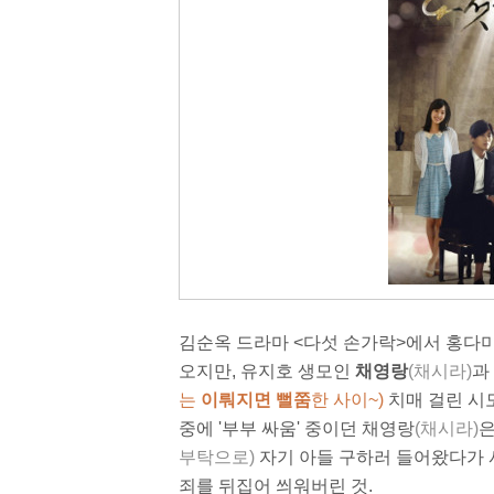
김순옥 드라마 <다섯 손가락>에서 홍다
오지만, 유지호 생모인
채영랑
(채시라)
과
는
이뤄지면 뻘쭘
한 사이~)
치매 걸린 시
중에 '부부 싸움' 중이던 채영랑
(채시라)
은
부탁으로)
자기 아들 구하러 들어왔다가
죄를 뒤집어 씌워버린 것.