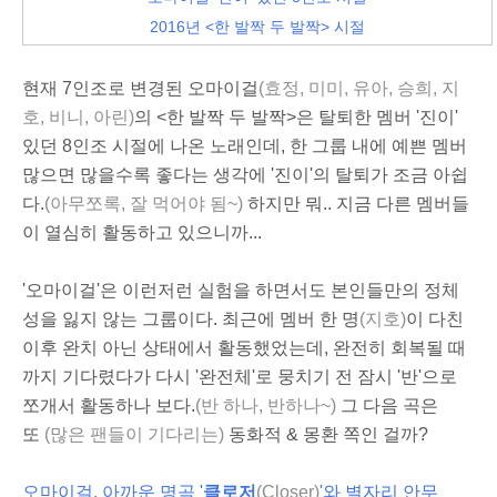
2016년 <한 발짝 두 발짝> 시절
현재 7인조로 변경된 오마이걸
(효정, 미미, 유아, 승희, 지
호, 비니, 아린)
의 <한 발짝 두 발짝>은 탈퇴한 멤버 '진이'
있던 8인조 시절에 나온 노래인데, 한 그룹 내에 예쁜 멤버
많으면 많을수록 좋다는 생각에 '진이'의 탈퇴가 조금 아쉽
다.
(아무쪼록, 잘 먹어야 됨
~
)
하지만 뭐.. 지금 다른 멤버들
이 열심히 활동하고 있으니까...
'오마이걸'은 이런저런 실험을 하면서도 본인들만의 정체
성을 잃지 않는 그룹이다. 최근에 멤버 한 명
(지호)
이 다친
이후 완치 아닌 상태에서 활동했었는데, 완전히 회복될 때
까지 기다렸다가 다시 '완전체'로 뭉치기 전 잠시 '반'으로
쪼개서 활동하나 보다.
(반 하나, 반하나~)
그 다음 곡은
또
(많은 팬들이 기다리는)
동화적 & 몽환 쪽인 걸까?
오마이걸
, 아까운 명곡 '
클로저
(Closer)
'와
별자리 안무