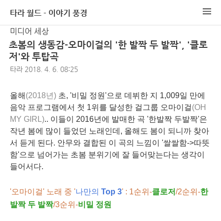
타라 월드 - 이야기 풍경
미디어 세상
초봄의 생동감-오마이걸의 '한 발짝 두 발짝', '클로
저'와 투탑곡
타라
2018. 4. 6. 08:25
올해
(2018년)
초, '비밀 정원'으로 데뷔한 지 1,009일 만에
음악 프로그램에서 첫 1위를 달성한 걸그룹 오마이걸
(OH
MY GIRL)
.. 이들이 2016년에 발매한 곡 '한발짝 두발짝'은
작년 봄에 많이 들었던 노래인데, 올해도 봄이 되니까 찾아
서 듣게 된다. 안무와 결합된 이 곡의 느낌이 '쌀쌀함->따뜻
함'으로 넘어가는 초봄 분위기에 잘 들어맞는다는 생각이
들어서다.
'오마이걸' 노래 중 '
나만의
Top 3
' : 1순위-
클로
저
/2순위-
한
발짝 두 발짝
/3순위-
비밀 정원