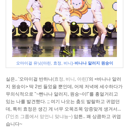
오마이걸 유닛(아린, 효정, 비니)-
바나나 알러지 원숭이
실은.. '오마이걸 반하나
(효정, 비니, 아린)
'의 <바나나 알러
지 원숭이> 딱 2번 들었을 뿐인데, 어제 저녁에 세수하다가
무의식적으로 "~빤나나 알러지, 원숭~이!"를 흥얼거리고
있는 나를 발견했다. ;; 여기 나오는 춤도 발랄하고 귀엽던
데, 특히 효정은 생긴 게 너무 오목조목 앙증맞게 생겨서...
(7인조 그룹에서 맏언니 맞냐능~)
암튼.. 꽤 상큼하고 귀엽
습니다~