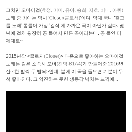
그치만 오마이걸
(효정, 미미, 유아, 승희, 지호, 비니, 아린)
노래 중 최애는 역시 'Closer
(클로서)
'이며, 역대 국내 '걸그
룹 노래' 통틀어 가장 '걸작'에 가까운 곡이 아닌가 싶다. 몇
년에 걸쳐 굉장히 공 들여서 만든 곡이라는데, 공 들인 티
제대로~
2015년작 <클로저
(Closer)
> 다음으로 좋아하는 오마이걸
노래는 같은 소속사 오빠
(진영-B1A4)
가 만들어준 2016년
산 <한 발짝 두 발짝>인데, 봄에 이 곡을 들으면 기분이 무
척 좋아진다. 그 약진하는 듯한 생동감 넘치는 느낌에...