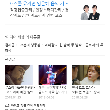
G스쿨 유지연 임은혜 음악 가장
많은 합격자들의 추천
직강집중관리 / 인강스터디관리 / 첨
삭지도 / 2차지도까지 완벽 코스!
'미디어 세상'의 다른글
현재글
초봄의 생동감-오마이걸의 '한 발짝 두 발짝', '클로저'와 투
탑곡
관련글
문오장,차화연,안병경-
태국 '복면가왕' 변복
인생 로코 드라마
TV 드라마 버전 '삼포
클라스-태국 참가자의
'애타는 로맨스'-송지은,
가는 길'
'Endless Rain'
성훈의
2018.04.25
2018.04.08
2018.03.28
'똑같아요'(콩콩콩)
스킨 바뀌고 '댓글'란이 안 펼쳐짐