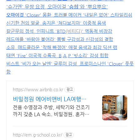
'
슈가맨
' 무쌍 요정,
오마이걸
'
승희
'와 '
뿌요뿌요
'
오마이걸
'Closer' 몽환, 트러블 메이커 '내일은 없어' 스타일리쉬
신기한 천의 얼굴, 송지은 '쳐다보지마' 이중적 음색
칼군무의 정석, 인피니트 'BTD
(비티디)
' 역동적 비장감
레드애플 '바람아 불어라' 뽕삘 구감성과 신감성의 결합
소유, 매드클라운 '착해 빠졌어' 애절 음색과 최강 딕션 랩
태연 'Fire' 이국적 수록곡, B.A.P '빗소리' 감성 힙합
비스트 '비가 오는 날엔' 글루미 감성, 프로미스나인 'Clover' 풋풋
함
https://www.airbnb.co.kr
광고
비밀정원 에어비앤비 LA여행도
우리집처럼
전용 수영장과 주방, 세탁기와 건조기
까지 갖춘 LA 숙소. 비밀정원. 혼자
여행, 신나는 파티, 가족과의 편안한
휴식까지, 에어비앤비에서 만나보세
요.
http://em.g-school.co.kr/
광고