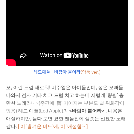
레드애플 -
바람아 불어라
(압축 ver.)
오, 이런 느낌 새로워! 비주얼은 아이돌인데, 젊은 오빠들
나와서 전자 기타 치고 드럼 치고 하는데 저렇게 '뽕필' 충
만한 노래라니~
(중간에 '랩' 이어지는 부분도 별 위화감이
없음)
레드 애플
(Led Apple)
의 <
바람아 불어라
>.. 내용은
애절하지만, 듣다 보면 묘한 엔돌핀이 샘솟는 신묘한 노래
같다.
[ 이 '흥겨운 비트'에, 이 '애절함'~ ]