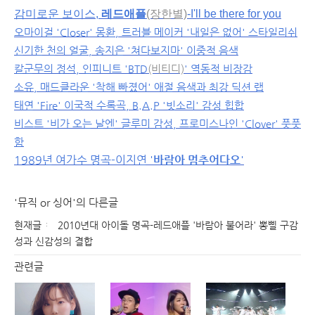
감미로운 보이스,
레드애플
(장한별)
-
I'll be there for you
오마이걸 'Closer' 몽환, 트러블 메이커 '내일은 없어' 스타일리쉬
신기한 천의 얼굴, 송지은 '쳐다보지마' 이중적 음색
칼군무의 정석, 인피니트 'BTD
(비티디)
' 역동적 비장감
소유, 매드클라운 '착해 빠졌어' 애절 음색과 최강 딕션 랩
태연 'Fire' 이국적 수록곡, B.A.P '빗소리' 감성 힙합
비스트 '비가 오는 날엔' 글루미 감성, 프로미스나인 'Clover' 풋풋
함
1989년 여가수 명곡-이지연 '
바람아 멈추어다오
'
'뮤직 or 싱어'의 다른글
현재글
2010년대 아이돌 명곡-레드애플 '바람아 불어라' 뽕삘 구감
성과 신감성의 결합
관련글