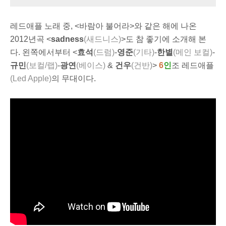
레드애플 노래 중, <바람아 불어라>와 같은 해에 나온
2012년
곡 <
sadness
(새드니스)
>도 참
좋기에
소개해 본
다. 왼쪽에서부터 <
효석
(드럼)
-
영준
(기타)
-
한별
(메인 보컬)
-
규민
(보컬/랩)
-
광연
(베이스)
&
건우
(건반)
>
6
인
조 레드애플
(Led Apple)
의 무대이다.