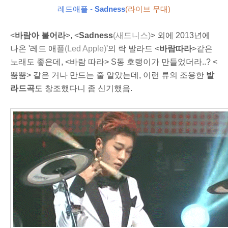
레드애플 -
S
adness
(라이브 무대)
<
바람아 불어라
>,
<
S
adness
(새드니스)
> 외에
2013년에
나온 '레드 애플
(Led Apple)
'의 락 발라드 <
바람따라
>같은
노래도 좋은데,
<바람 따라> S동 호랭이가 만들었더라..? <
뿜뿜> 같은 거나 만드는 줄 알았는데, 이런 류의 조용한
발
라드곡
도 창조했다니 좀 신기했음.