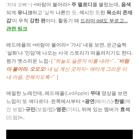
<바람아 불어라>
주 멜로디
를 불렀는데,
음색
'치대 오빠'~
)
되게
유니크
하고 '
살
짝
나른
한 듯,
섹시
한 듯
한
목소리 존재
감
'이 무척
강한 편
이다.
활동기 때
드라마 ost도 부르고...
관련 링크
레드애플의 <바람아 불어라> '가사' 내용 보면, 은근슬쩍
'설화'나 '민담'에 나오는 사극 스토리가 떠올려지기도 한다.
뭔가 옛스러운 느낌-
[
"
하늘도 슬픈지 비를 내려~
" ,
"
바람
아 불어라
,
오오오
!
내 님 계신 곳까지~ 애타게 그리운 이
내 마음, 전해지도록~"
]
애절한 노래인데, 레드애플
(LedApple)
무대
영상을 보면
느낌이 또 색다르다. 왼쪽에서부터 <
광연
(베이스)
-
한별
(메
인 보컬)
-
규민
(보컬/랩)
-
영준
(기타)
, 뒤에 있는 멤버가
효석
(드럼)
>..