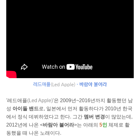
레드애플
(Led Apple)
-
바람아 불어라
'레드애플
(Led Apple)
'은 2009년~2016년까지 활동했던 남
성
아이돌 밴드
로, 일본에서 먼저 활동하다가 2010년 한국
에서 정식 데뷔하였다고 한다. 그간
멤버 변경
이 많았는데,
2012년에 나온 <
바람아 불어라
>는 아래의
5
인
체제로 활
동했을 때 나온 노래이다.