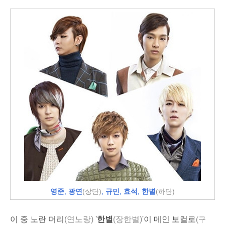
영준
,
광연
(상단)
,
규민
,
효석
,
한별
(하단)
이 중 노란 머리
(연노랑)
'
한별
(장한별)
'이 메인 보컬로
(
구