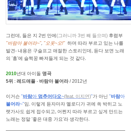
그런데, 들은 지 2번 만에
(그러니까 3번 째 들으며)
후렴부
"
바람아 불어라
~"
,
"
오
옷
~
오
!
"
하며 따라 부르고 있는 나를
발견-
내용은 구슬프고 애절한 스토리인데, 듣다 보면 노래
의 '흥'에 슬쩍꿍 빠져들게 되는 것 같다.
2010
년대 아이돌
명곡
5위
:
레드애플
-
바람아 불어라
/ 2012년
이거슨
"
바람
아
멈추어다오
~
(feat. 이지연)
"
가 아닌
"
바람
아
불어라
~"
임. 이렇게 듣자마자 멜로디가 귀에 쏙 박히고 노
랫가사도 쉽게 접수되고, 어쩐지 따라 부르고 싶게 만드는
노래는 정말 '좋은 대중 가요'라 생각한다.