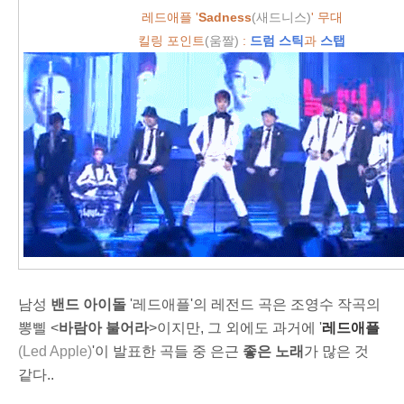
레드애플 '
S
adness
(새드니스)
' 무대
킬링 포인트
(움짤)
:
드럼 스틱
과
스탭
남성
밴드 아이돌
'레드애플'의 레전드 곡은 조영수 작곡의
뽕삘 <
바람아 불어라
>이지만, 그 외에도
과거에
'
레드애플
(Led Apple)
'이
발표한 곡들 중 은근
좋은 노래
가 많은 것
같다..