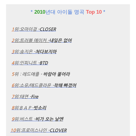
*
2010
년대 아이돌 명곡
Top 10
*
1
위
:
오마이걸 -
CLOSER
2
위
:
트러블 메이커 -
내일은 없어
3
위
:
송지은 -
쳐다보지마
4
위
:
인피니트 -
BTD
5
위
:
레드애플 -
바람아 불어라
6
위
:
소유/매드클라운 -
착해 빠졌어
7
위
:
태연 -
Fire
8
위
:
B.A.P -
빗소리
9
위
:
비스트 -
비가 오는 날엔
10
위
:
프로미스나인 -
CLOVER