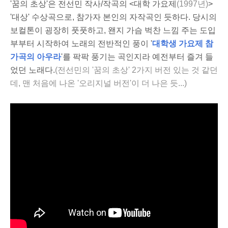
'꿈의 초상'은 전선민 작사/작곡의 <대학 가요제
(1997년)
>
'대상' 수상곡으로, 참가자 본인의 자작곡인 듯하다. 당시의
보컬톤이 굉장히 풋풋하고, 왠지 가슴 벅찬 느낌 주는 도입
부부터 시작하여 노래의 전반적인 풍이 '
대학생 가요제 참
가곡의 아우라
'를 팍팍 풍기는 곡인지라 예전부터 즐겨 들
었던 노래다.
(전선민의 '꿈의 초상' 2가지 버전 있는 것 같던
데, 맨 처음에 나온 '오리지널 버전'이 더 나은 듯...)