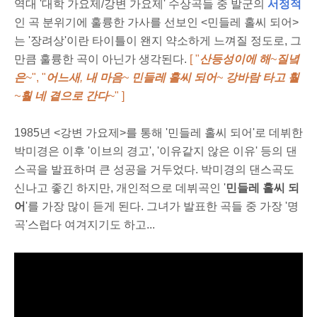
역대 '대학 가요제/강변 가요제' 수상곡들 중 발군의
서정적
인 곡 분위기에 훌륭한 가사를 선보인 <민들레 홀씨 되어>
는 '장려상'이란 타이틀이 왠지 약소하게 느껴질 정도로, 그
만큼 훌륭한 곡이 아닌가 생각된다.
[ "
산등성이에 해
~
질녘
은
~
", "
어느새
,
내 마음
~
민들레 홀씨 되어
~
강바람 타고 훨
~
훨 네 곁으로 간다
~" ]
1985년 <강변 가요제>를 통해 '민들레 홀씨 되어'로 데뷔한
박미경은 이후 '이브의 경고', '이유같지 않은 이유' 등의 댄
스곡을 발표하며 큰 성공을 거두었다. 박미경의 댄스곡도
신나고 좋긴 하지만, 개인적으로 데뷔곡인 '
민들레 홀씨 되
어
'를 가장 많이 듣게 된다. 그녀가 발표한 곡들 중 가장 '명
곡'스럽다 여겨지기도 하고...