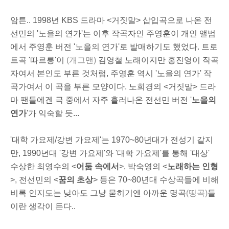
암튼.. 1998년 KBS 드라마 <거짓말> 삽입곡으로 나온 전
선민의 '노을의 연가'는 이후 작곡자인 주영훈이 개인 앨범
에서 주영훈 버전 '노을의 연가'로 발매하기도 했었다. 트로
트곡 '따르릉'이
(개그맨)
김영철 노래이지만 홍진영이 작곡
자여서 본인도 부른 것처럼, 주영훈 역시 '노을의 연가' 작
곡가여서 이 곡을 부른 모양이다. 노희경의 <거짓말> 드라
마 팬들에겐 극 중에서 자주 흘러나온 전선민 버전 '
노을의
연가
'가 익숙할 듯...
'대학 가요제/강변 가요제'는 1970~80년대가 전성기 같지
만, 1990년대 '강변 가요제'와 '대학 가요제'를 통해 '대상'
수상한 최영수의 <
어둠 속에서
>, 박숙영의 <
노래하는 인형
>, 전선민의 <
꿈의 초상
> 등은 70~80년대 수상곡들에 비해
비록 인지도는 낮아도 그냥 묻히기엔 아까운 명곡
(띵곡)
들
이란 생각이 든다..