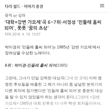
타라 월드 - 이야기 풍경
뮤직 or 싱어
'대학+강변 가요제'곡 6~7위-서정성 '민들레 홀씨
되어', 풋풋 '꿈의 초상'
타라
2018. 4. 19. 15:07
박미경의 '민들레 홀씨 되어'는 1985년 '강변 가요제'에서
장려상을 수상한 노래이다.
6위 : 박미경-민들레 홀씨 되어
(1985)
그런데, 그녀가 만일 강력한 대상곡
(그대 먼 곳에)
이하 쟁
쟁한 후보들을 배출한 그 해가 아니라 좀 널널한 분위기의
다른 회차에 참가했다면 '민들레 홀씨 되어'로 충분히 대상
을 탈 수 있지 않았을까 하는 생각이 든다..
(그런데 <강변
가요제> 1985년 대회 전후로 다 너무 빡센 회차들이어서,