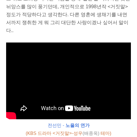
뉘앙스를 많이 풍기던데, 개인적으로 1998년작 <거짓말>
정도가 적당하다고 생각한다.
다른 영혼에 생채기를 내면
서까지 쟁취한 게 뭐 그리 대단한 사랑이겠나 싶어서 말이
다..
전선민 -
노을의 연가
(KBS 드라마 <거짓말>-성우
(배종옥)
테마)