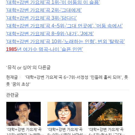
'대학+강변 가요제'곡 1위-'이 어둠의 이 슬픔'
'대학+강변 가요제'곡 2위-'그대에게'
'대학+강변 가요제'곡 3위-'담다디'
'대학+강변 가요제'곡 4~5위-'그대 먼곳에', '어둠 속에서'
'대학+강변 가요제'곡 8~9위-'내가', 'J에게'
'대학+강변 가요제'곡 10위-'노래하는 인형', 번외 '탈락곡'
1985
년 여가수 명곡-나미 '슬픈 인연'
'뮤직 or 싱어'의 다른글
현재글
'대학+강변 가요제'곡 6~7위-서정성 '민들레 홀씨 되어', 풋
풋 '꿈의 초상'
관련글
'대학+강변 가요제'곡
'대학+강변 가요제'곡
'대학+강변 가요제'곡
10위-세련미 '노래하는
8~9위-시적인 낭만성
4~5위-허스키 '그대