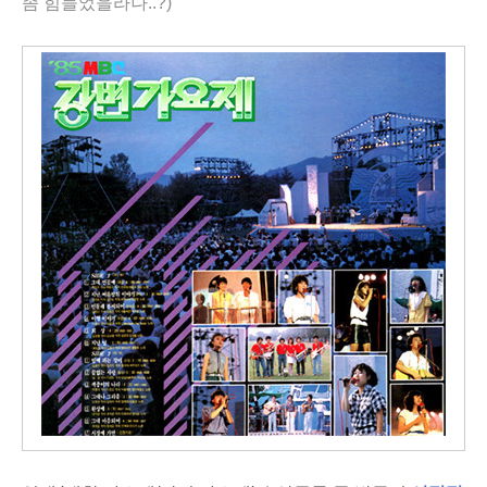
좀 힘들었을라나..?)