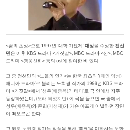
<꿈의 초상>으로 1997년 '대학 가요제'
대상
을 수상한
전선
민
은 이후 KBS 드라마 <거짓말>, MBC 드라마 <산>, MBC
드라마 <영웅신화> 등의 ost에 참여한 바 있다.
그 중 전선민의 <노을의 연가>는 한국 최초의 '
(폐인 양성)
매니아 드라마'로 불리는 노희경 작가의 1998년 KBS 드라
마 <거짓말>에서 '성우
(배종옥)
의 테마'로 극 안에서 자주
등장하였는데,
(오래 되었지만)
이 곡을 들으면 극 중에서
성우
(배종옥)
와 준희
(이성재)
가 가슴 아프게 이별하던 장면
이 떠오르곤 한다.
그 뒤로 노희경 작가는 작품을 통해 '불륜'을 미화하는 듯한