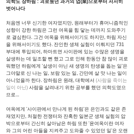
의학도 장하림 : 괴로웠던 과거의 업(業)으로부터 서서히
벗어나다
처음엔 너무 신기한 여자였지만, 원래부터가 휴머니즘적인
성향이 강한 하림은 그런 여옥을 힘 닿는 데까지 도와주기
로 결심한다. 그건 여옥을 위해서이기도 하지만, 하림 자신
을 위해서이기도 했다. 잔인한 생체 실험이 이뤄지던 731
부대에 투입되어, 하마트면 사이판에 있는 수많은 생명을
살생하는 데 일조할 뻔 했고 그로 인해 한동안 참 많이 괴로
워했던 하림에게 '살생이 아닌 새 생명의 탄생을 돕는 일'은
그야말로 신 나는 일, 보람 있는 일, 간만에 살 맛 나는 일이
아니었을까 한다. 장하림은 원래, 대학에서
(사람을 죽이는
일이 아닌)
사람을 살려내기 위한 공부를 했던 의학도였으
므로...
여옥에게 '사이판에서 만나게 된 하림'은 은인과도 같은 존
재였지만, 처절한 전쟁터와 잔혹한 일본군 생체 실험의 압
박으로부터 간신히 살아남은 하림 또한 '윤여옥이란 여자
와 그의 어린 아들을 지켜주고 도와줄 수 있었던 일'은 오랜