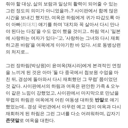
줘야 할 대상, 삶의 보람과 일상의 활력이 되어줄 수 있는
그런 정도의 의미가 아니었을까..? 사이판에서 함께 많은
시간을 보내긴 했지만, 여옥은 하림에게 귀가 따갑도록 아
이 아빠
(최대치)
얘기를 하며 '대치와 꼭 살아서 다시 만나
야 된다는 다짐'을 수도 없이 했을 것이고.. 하림 역시 '일본
에 사랑하는 여자가 있다~'고, '사랑하는 그녀와 다시 재회
하고픈 바람'을 여옥에게 이야기한 바 있다. 서로 동병상련
의 처지로...
그런 장하림(박상원)이 윤여옥(채시라)에게 본격적인 연정
을 느끼게 된 것은 아마 '둘 다 중국에서 첩보원 수업을 마
친 뒤, 경성에 돌아와서 다시 재회했던 그 무렵' 쯤이었던
것 같다. 사이판에서의 하림과 여옥은 편안한 가족 & 오누
이 같은 느낌이 강했었고, 사이판에서 마지막으로 만났을
무렵의 하림은 여옥에게 어린 여동생 대하듯
반말
로 얘기
했었는데.. 경성 국빈관에서 아무런 예고 없이 여옥과 다시
재회하게 된 하림은 그런 그녀를 다소 어려워하며, 갑자기
존댓말
로 여옥을 대한다.