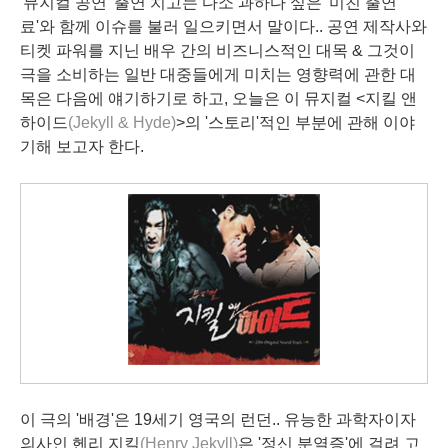
'뮤지컬 공연' 출연 치고는 다소 과하다 싶은 '미친 출연
료'와 함께 이슈를 불러 일으키면서 말이다.. 공연 제작사와
티켓 파워를 지닌 배우 간의 비즈니스적인 대목 & 그것이
극을 소비하는 일반 대중들에게 미치는 영향력에 관한 대
목은 다음에 얘기하기로 하고, 오늘은 이 뮤지컬 <지킬 앤
하이드
(Jekyll & Hyde)
>의 '스토리'적인 부분에 관해 이야
기해 보고자 한다.
이 극의 '배경'은 19세기 영국의 런던.. 유능한 과학자이자
의사인 헨리 지킬
(Henry Jekyll)
은 '정신 분열증'에 걸려 고