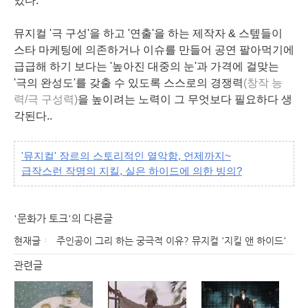
있다.
뮤지컬 '극 구성'을 하고 '연출'을 하는 제작자 & 스텦들이
스타 마케팅에 의존하거나 이슈를 만들어 공연 팔아먹기에
급급해 하기 보다는 '높아진 대중의 눈'과 가격에 걸맞는
'극의 완성도'를 갖출 수 있도록 스스로의 경쟁력
(
창작
능
력/극 구성력)
을 높이려는 노력이 그 무엇보다 필요하다 생
각된다..
'뮤지컬' 장르의 스토리적인 열악함, 언제까지~
급작스런 작명의 지킬, 실은 하이드에 의한 빙의?
'문화가 토크'의 다른글
현재글
주인공이 그리 하는 궁극적 이유? 뮤지컬 '지킬 앤 하이드'
관련글