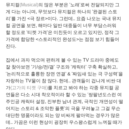
뮤
지컬
(Musical)
의 많은 부분은 '노래'로써 전달되지만 그
게 다는 아니며, 무엇보다 뮤지컬은 하나의 '완결된 스토
리'를 가진 <극 장르>이다. 그런데.. 요즘 나오는 국내 뮤지
컬 공연을 보면, 해마다 일반 대중들이 너무 부담스러워
할 정도로 '티켓 가격'은 미친듯이 오르고 있지만, 정작 그
가격에 합당한 <스토리적인 완성도>는 점점 보기 힘들어
진다.
집에서 과자 먹으며 편하게 볼 수 있는 TV 드라마 중에도
잘 찾아보면 '기/승/전/결' 구조와 '캐릭터' 구축 확실하고,
'논리적으로 훌륭한 장면 연결' & '짜임새 있는 극 구성력'을
자랑하는 TV물이 참 많다.
헌데.. 관객들이 겁나게 비싼 대
가
(고가의 티켓 구매)
를 치르고 봐야 하는 각종 뮤지컬 공
연들은 다소 시대 착오적이라 할 수 있는 '쌍팔년도스런 여
주인공 캐릭터 설정, 진부한 남녀 관계, 극적인 개연성이 떨
어지는 스토리 & 조악한 플롯'의 극을 꾸려놓고 그걸 무슨
대단한 명품이라도 되는 양 비싸게 팔아먹는 경우가 많은
데.. 가끔은 이런 현상이 굉장히 우스꽝스럽게 느껴질 때가