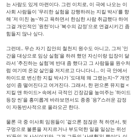
는 사람도 있게 마련이다. 그런 이치로, 이 극에 나오는 이
사회 사람들이 '무리한 실험을 강행하려는 지킬 박사'를 향
해 '저 미친 놈~'하고 욕하면서 한심한 사람 취급했다 하여
그걸 개인적인 '원한'이나 '복수의 감정'으로 연결시키긴 좀
힘들지 않나 싶다.
그런데.. 무슨 자기 집안의 철천지 원수도 아니고, 그저 '인
간을 대상으로 임상 실험'을 하려 했던 자신이랑 입장이 달
라서 '추진하는 실험'에 반대 좀 했다고 그 사람들을 원수처
럼 여기며 온갖 살인을 저지르고 다니다니... 이 극 안에서
하이드로 변신한 지킬 박사가 '도대체 왜 그랬는지~?' 개연
성이 좀 떨어진다고 여겨진다. 그래서, 한 편으론 뮤지컬 <
지킬 앤 하이드> 속에서 극적인 긴장감을 높여주는 '하이드
등장 씬'을 흥미롭게 바라보면서도 종종 '응?'스러운 감정
이 자동반사적으로 올라오곤 한다.
물론 극 중 이사회 임원들이 '겉으론 점잖은 척 하면서, 뒷
구멍으로 불륜을 저지르거나 부도덕한 일을 일삼는 위선
자'들인 건 사실이지만, 그건 그들의 '사생활'일 뿐이다. 이