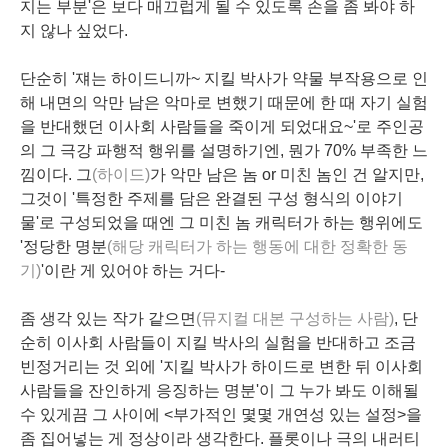
지는 부분'은 보다 매끄럽게 될 수 있도록 손을 좀 봐야 하
지 않나 싶었다.
단순히 '쟤는 하이드니까~ 지킬 박사가 약물 부작용으로 인
해 내면의 악만 남은 악마로 변했기 때문에 한 때 자기 실험
을 반대했던 이사회 사람들을 죽이게 되었대요~'로 주인공
의 그 극강 파행적 행위를 설명하기엔, 뭔가 70% 부족한 느
낌이다. 그
(하이드)
가 악만 남은 놈 or 미친 놈인 건 알지만,
그것이 '특정한 주제를 담은 완결된 구성 형식의 이야기
물'로 구성되었을 때엔 그 미친 놈 캐릭터가 하는 행위에도
'정당한 명분
(해당
캐릭터가 하는 행동에 대한 정확한 동
기
)
'이란 게 있어야 하는 거다-
좀 생각 있는 작가 같으면
(뮤지컬 대본 구성하는 사람)
, 단
순히 이사회 사람들이 지킬 박사의 실험을 반대하고 조금
빈정거리는 것 외에 '지킬 박사가 하이드로 변한 뒤 이사회
사람들을 잔인하게 응징하는 명분'이 그 누가 봐도 이해될
수 있게끔 그 사이에 <부가적인 몇몇 개연성 있는 설정>을
좀 집어넣는 게 정상이라 생각한다.
플롯이나 극의 내러티