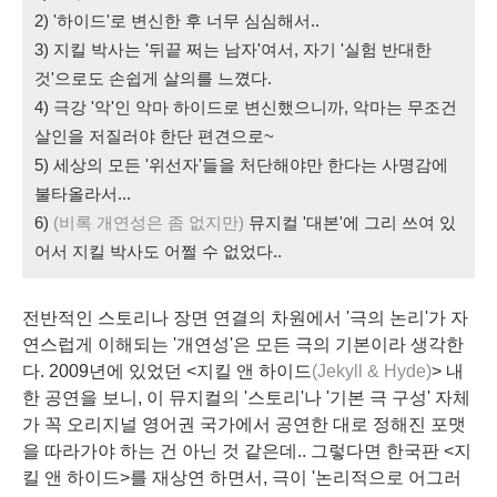
2) '하이드'로 변신한 후 너무 심심해서..
3) 지킬 박사는 '뒤끝 쩌는 남자'여서, 자기 '실험 반대한
것'으로도 손쉽게 살의를 느꼈다.
4) 극강 '악'인 악마 하이드로 변신했으니까, 악마는 무조건
살인을 저질러야 한단 편견으로~
5) 세상의 모든 '위선자'들을 처단해야만 한다는 사명감에
불타올라서...
6)
(비록 개연성은 좀 없지만)
뮤지컬 '대본'에 그리 쓰여 있
어서 지킬 박사도 어쩔 수 없었다..
전반적인 스토리나 장면 연결의 차원에서 '극의 논리'가 자
연스럽게 이해되는 '개연성'은 모든 극의 기본이라 생각한
다.
2009년에 있었던 <지킬 앤 하이드
(Jekyll & Hyde)
> 내
한 공연을 보니, 이 뮤지컬의 '스토리'나 '기본 극 구성' 자체
가 꼭 오리지널 영어권 국가에서 공연한 대로 정해진 포맷
을 따라가야 하는 건 아닌 것 같은데.. 그렇다면 한국판 <지
킬 앤 하이드>를 재상연 하면서, 극이 '논리적으로 어그러