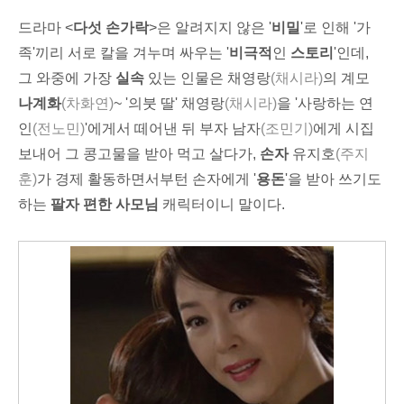
드라마 <
다섯 손가락
>은 알려지지 않은 '
비밀
'로 인해 '가
족'끼리 서로 칼을 겨누며 싸우는 '
비극적
인
스토리
'인데,
그 와중에 가장
실속
있는 인물은 채영랑
(채시라)
의 계모
나계화
(차화연)
~ '의붓 딸' 채영랑
(채시라)
을 '사랑하는 연
인
(전노민)
'에게서 떼어낸 뒤 부자 남자
(조민기)
에게 시집
보내어 그 콩고물을 받아 먹고 살다가,
손자
유지호
(주지
훈)
가 경제 활동하면서부턴 손자에게 '
용돈
'을 받아 쓰기도
하는
팔자 편한 사모님
캐릭터이니 말이다.