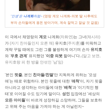
'인생'은
나계화
처럼~
(영랑 계모 나계화-의붓 딸 사후에도
부자 손자들에게 용돈 받아가며, 계속 잘먹고 잘살 것 같음)
이 극에서 채영랑의
계모
나계화
(차화연)
는 그녀
(채시라)
가
(자기 친아들인지 모른 채)
유지호
(주지훈)
를 미워하고
계략 꾸밀 때에도 그런 그를 불쌍하게 여기며 손자
유지호
와 '
우호 관계
' 유지했던 '
이중 의붓
할머니'다..
(알고 보면,
유지호랑 피 한 방울 안섞인 '남'임)
'본인
핏줄
, 본인
친아들
/
친딸
'만 지독하게 위하는 '모성
애'는 때로 위험하다. 본인 핏줄에 대한 '
애착
'이, 자기 핏줄
아니라고 생각하는 아이들에 대한 '
배척
'과 '이기적인 행
태'로 이어질 수도 있기에 말이다.
성인
입장에선 '세상의
모든 아이들
'이 바르게 성장하길 소망하며, 그들을 보호하
고 위해 주는 마음을 가져야 하는 게 아닐런지~