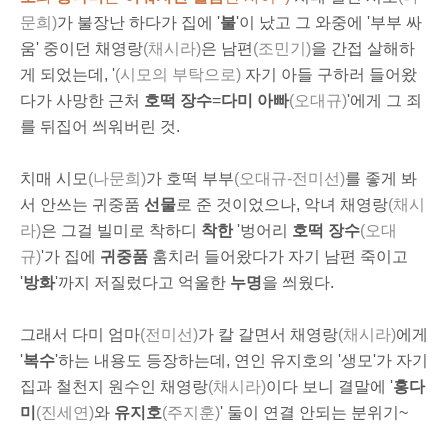
문희)
가 불장난 하다가 집에 '
불
'이 났고 그 와중에 '부부 싸
움' 중이던 채영랑
(채시라)
은 남편
(조민기)
을 간접 살해하
게 되었는데, '
(시모의 부탁으로)
자기 아들 구하러 들어왔
다가 사망한 근처
호떡 장수
=
다미 아빠
(오대규)
'에게 그 죄
를 뒤집어 씌워버린 것.
치매 시모
(나문희)
가 호떡 부부
(오대규-전미선)
를 좋게 봐
서 안쓰는 귀중품
선물
로 준 것이었으나, 악녀 채영랑
(채시
라)
은 그걸 빌미로 착하디
착한
'벙어리
호떡 장수
(오대
규)
'가 집에
귀중품
훔치러 들어왔다가 자기 남편 죽이고
'
방화
'까지 저질렀다고 억울한
누명
을 씌웠다.
그래서 다미 엄마
(전미선)
가 칼 갈면서 채영랑
(채시라)
에게
'
복수
'하는 내용도 등장하는데, 연인 유지호의 '생모'가 자기
집과 철천지 원수인 채영랑
(채시라)
이다 보니 결말에 '
홍다
미
(진세연)
와
유지호
(주지훈)
' 둘이 연결 안되는 분위기~