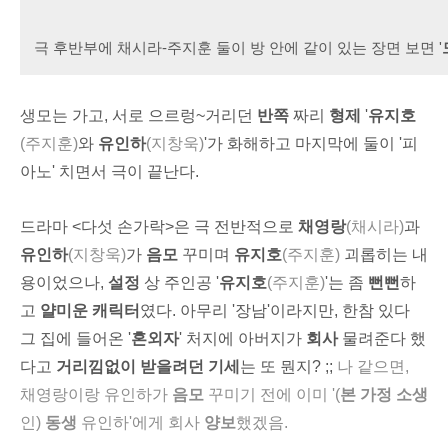
극 후반부에 채시라-주지훈 둘이 방 안에 같이 있는 장면 보면 '
생모는 가고, 서로 으르렁~거리던
반쪽
짜리
형제
'
유지호
(주지훈)
와
유인하
(지창욱)
'가 화해하고 마지막에 둘이 '피
아노' 치면서 극이 끝난다.
드라마 <다섯 손가락>은
극 전반적으로
채영랑
(채시라)
과
유인하
(지창욱)
가
음모
꾸미며
유지호
(주지훈)
괴롭히는 내
용이었으나,
설정
상 주인공 '
유지호
(주지훈)
'는 좀
뻔뻔
하
고
얄미운 캐릭터
였다.
아무리 '장남'이라지만, 한참 있다
그 집에 들어온 '
혼외자
' 처지에 아버지가
회사
물려준다 했
다고
거리낌없이 받을려던 기세
는 또 뭔지? ;;
나
같으면,
채영랑이랑 유인하가
음모
꾸미기 전에 이미 '(
본 가정 소생
인)
동생
유인하'에게 회사
양보
했겠음.