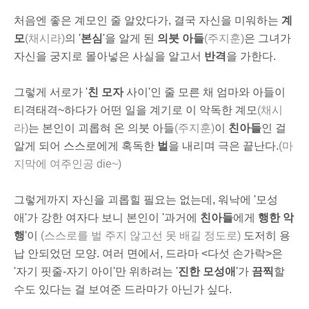
처음엔 좋은 계모인 줄 알았다가, 결국 자신을 미워하는
계
모
(채시라)
의 '
본심
'을 알게 된
의붓 아들
(주지훈)
은 그녀가
자신을 궁지로 몰아넣은 사실을 알고서
반격
을 가한다.
그렇게 서로가 '
친 모자
사이'인 줄 모른 채 엄마와 아들이
티격태격~하다가 어떤 일을 계기로 이 악독한 계모
(채시
라)
는 본인이 괴롭혀 온 의붓 아들
(주지훈)
이
친아들
인 걸
알게 되어 스스로에게 혹독한
벌
을 내리며 극은 끝난다.
(마
지막에 여주인공 die~)
그렇게까지 자신을 괴롭힐 필요는 없는데, 워낙에 '모성
애'가 강한 여자다 보니 본인이 '과거에
친아들
에게
행한 악
행
'이
(스스로를 벌 주지 않고선 못 배길 정도로)
도저히 용
납 안되었던 모양. 여러 면에서, 드라마 <다섯 손가락>은
'자기 핏줄-자기 아이'만 위하려는 '
진한 모성애
'가
끔찍
할
수도 있다는 걸 보여준 드라마가 아닌가 싶다.