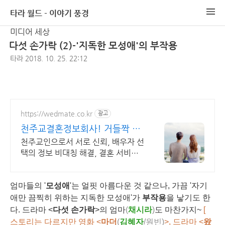
타라 월드 - 이야기 풍경
미디어 세상
다섯 손가락 (2)-'지독한 모성애'의 부작용
타라
2018. 10. 25. 22:12
https://wedmate.co.kr
광고
천주교결혼정보회사! 거들짝 이
상형 프로필 무료 받아보기
천주교인으로서 서로 신뢰, 배우자 선
택의 정보 비대칭 해결, 결혼 서비스
의 완결성
엄마들의 '
모성애
'는 얼핏 아름다운 것 같으나, 가끔 '자기
애만 끔찍히 위하는 지독한 모성애'가
부작용
을 낳기도 한
다. 드라마
<
다섯 손가락
>의 엄마
(
채시라
)
도 마찬가지~
[
스토리는 다르지만 영화 <
마더
(
김혜자
/원빈)
>, 드라마 <
왔