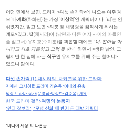
어떤 면에서 보면, 드라마 <다섯 손가락>에 나오는 여주 계
모 '
나계화
(차화연)
'는 가장 '
이상적
'인 캐릭터이다. '피'는 안
섞였지만, 알고 보면 <의붓 딸 채영랑을 끔찍하게 위하는
계모>였고, 딸
(채시라)
이
(남편과 다른 여자 사이의 아들인
줄 알고서)
유지호
(주지훈)
를 괴롭힐 때에도
"너, 친아들 아
니라고 지호 괴롭히고 그럼 못 써~"
하면서 <생판
남
인, 그
렇지만 한 집에 사는
식구
인 유지호를 위해 주는 할머니>
였으니 말이다..
다섯 손가락
(1)-채시라의, 차화연을 위한 드라마
저예산-고시청률 드라마-
김순옥
'
아내의 유혹
'
막장 드라마 작가
(문영남-임성한-
김순옥
) 개요
한국 드라마 걸작-
여명의 눈동자
'왔다 장보리', '
모성 신화
'에
반기
든 대박 캐릭터
'미디어 세상'의 다른글