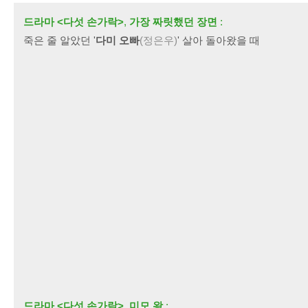
드라마 <다섯 손가락>
,
가장 짜릿했던 장면
:
죽은 줄 알았던 '
다미 오빠
(정은우)
' 살아 돌아왔을 때
드라마 <다섯 손가락>
,
미모 왕
: