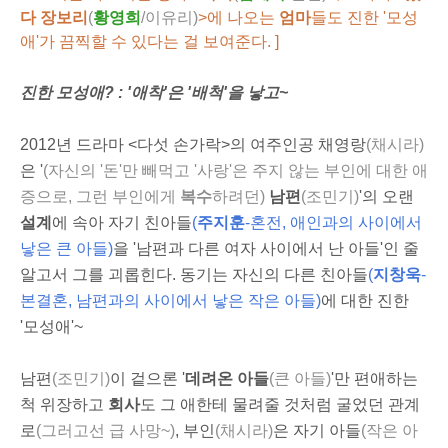
다 장보리
(
황영희
/이유리)
>에 나오는
엄마
들도 진한 '모성
애'가 끔찍할 수 있다는 걸 보여준다. ]
진한 모성애? : '애착'은 '배척'을 낳고~
2012년 드라마 <다섯 손가락>의 여주인공 채영랑
(채시라)
은 '
(자신의 '돈'만 빼먹고 '사랑'은 주지 않는 부인에 대한 애
증으로, 그런 부인에게
복수
하려던)
남편
(조민기
)
'의 오랜
설계
에 속아 자기 친아들
(
주지훈
-혼전, 애인과의 사이에서
낳은 큰 아들)
을 '남편과 다른 여자 사이에서 난 아들'인 줄
알고서 그를 괴롭힌다. 동기는 자신의 다른 친아들
(
지창욱
-
본결혼, 남편과의 사이에서 낳은 작은 아들)
에 대한 진한
'모성애'~
남편
(조민기)
이 겉으론 '
데려온 아들
(큰 아들)
'만 편애하는
척 위장하고
회사
도 그 애한테 물려줄 것처럼 굴었던 관계
로
(그러고선 급 사망~)
, 부인
(채시라)
은 자기 아들
(작은 아