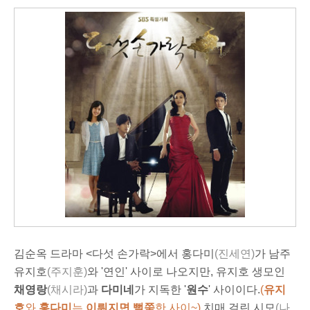
김순옥 드라마 <다섯 손가락>에서 홍다미
(진세연)
가 남주
유지호
(주지훈)
와 '연인' 사이로 나오지만, 유지호 생모인
채영랑
(채시라)
과
다미네
가 지독한 '
원수
' 사이이다.
(
유지
호
와
홍다미
는
이뤄지면 뻘쭘
한 사이~)
치매 걸린 시모
(나