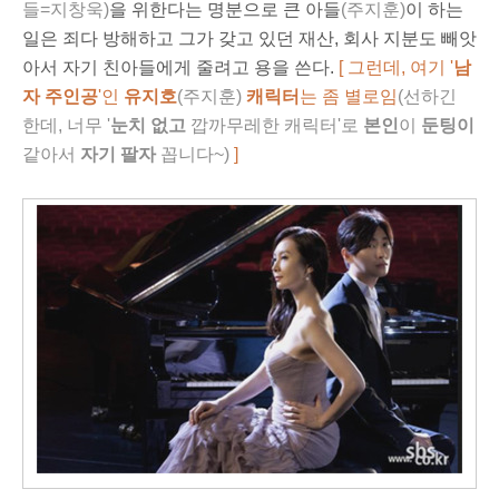
들=지창욱)
을 위한다는 명분으로 큰 아들
(주지훈)
이 하는
일은 죄다 방해하고 그가 갖고 있던 재산, 회사 지분도 빼앗
아서 자기 친아들에게 줄려고 용을 쓴다.
[ 그런데, 여기 '
남
자 주인공
'인
유지호
(주지훈)
캐릭터
는 좀 별로임
(선하긴
한데, 너무 '
눈치 없고
깝까무레한
캐릭터'로
본인
이
둔팅이
같아서
자기 팔자
꼽니다~
)
]