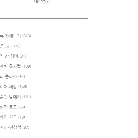
대각성기
류 전체보기
(820)
.람.들..
(78)
직 or 싱어
(91)
렌치 뮤지컬
(109)
타 폴리스
(94)
디어 세상
(146)
술관 앞에서
(161)
화가 토크
(86)
네마 천국
(18)
자리-탄생석
(37)