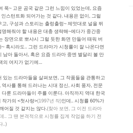
 푹~ 고운 곰국 같은 그런 느낌이 있었는데, 요즘
 인스턴트화 되어가는 것 같다. 내용은 없이, 그럴
우고, 구성과 스토리는 출렁출렁~ 제멋대로 널을 뛰
짜 설명해줘야 할 내용은 대충 생략해~에다가 중간중
는 장면으로 뽀샤시 그럴 듯한 화면 만들어 때워 버
~ 혹시라도.. 그런 드라마가 시청률이 잘 나온다면
이 남아 돌아서, 혹은 요즘 드라마 중엔 별달리 볼 만
의 여지가 없기에...
어 있는 드라마들을 살펴보면, 그 작품들을 관통하고
, 역사를 통해 드러나는 시대 정신, 사회 풍자, 전문
걸 다룬 드라마들이 주를 이룬다. 아직까지 역대 한국
혜 작가의 <첫사랑>
(1997년 작)
인데.. 시청률 60%가
깨어질 것 같지는 않다.
(찾아 보면, 그 이전 드라마
데.. 그 땐 본격적으로 시청률 집계 작업을 하기 전
.)