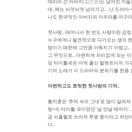
데리러 간 아버지
(김인문)
는 넘어진 아들
데, 해는 뉘엿뉘엿 넘어가고... 난 드라
나도 한국적인 아버지의 아우라를 마구마구
첫사랑.. 태어나서 한 번도 사랑이란 감정
누구에게나 필연적으로 다가오는 생의 한
랑이기 때문에 그만큼 이뤄지기 어렵고..
그 무엇으로.. 아련하게 자리잡게 되는 이
딩 타이틀곡은 아역 출신 탈렌트이자 가
기의 노래가 이 드라마의 분위기를 한층 잘
아련하고도 흐릿한 첫사랑의 기억..
황치훈은 '추억 속의 그대'로 많이 알려져
랑>의 타이틀 곡이었던 '널 만날 때까지'..
금 뇌출혈로 쓰러져 투병 중이라고 하던데
다..