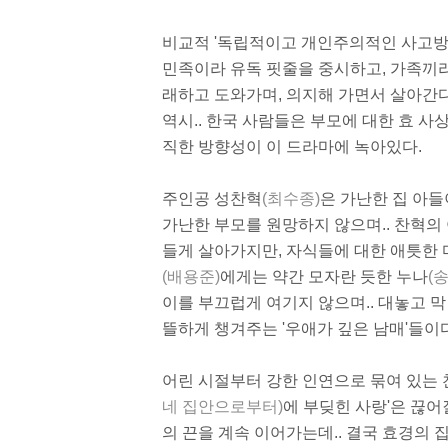
비교적 '독립적이고 개인주의적인 사고방식
민족이라 유독 핏줄을 중시하고, 가족끼리
래하고 도와가며, 의지해 가면서 살아간다
역시.. 한국 사람들은 부모에 대한 효 
직한 방향성이 이 드라마에 녹아있다.
주인공 성찬혁
(최수종)
은 가난한 집 아
가난한 부모를 원망하지 않으며.. 찬혁의
들게 살아가지만, 자식들에 대한 애틋한 
(배용준)
에게는 약간 모자란 듯한 누나
(
이를 부끄럽게 여기지 않으며.. 대놓고 
뜰하게 챙겨주는 '우애가 깊은 남매'들이다
어린 시절부터 강한 인연으로 묶여 있는 
네 집안으로부터)
에 부딪힌 사랑'은 끊어
의 끈을 계속 이어가는데.. 결국 효경의 