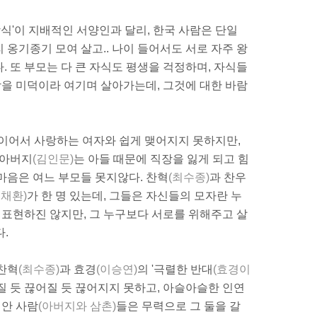
'이 지배적인 서양인과 달리, 한국 사람은 단일
 옹기종기 모여 살고.. 나이 들어서도 서로 자주 왕
. 또 부모는 다 큰 자식도 평생을 걱정하며, 자식들
사상을 미덕이라 여기며 살아가는데, 그것에 대한 바람
들이어서 사랑하는 여자와 쉽게 맺어지지 못하지만,
 아버지
(김인문)
는 아들 때문에 직장을 잃게 되고 힘
마음은 여느 부모들 못지않다. 찬혁
(최수종)
과 찬우
송채환)
가 한 명 있는데, 그들은 자신들의 모자란 누
막 표현하진 않지만, 그 누구보다 서로를 위해주고 살
.
찬혁
(최수종)
과 효경
(이승연)
의 '극렬한 반대
(효경이
질 듯 끊어질 듯 끊어지지 못하고, 아슬아슬한 인연
집안 사람
(아버지와 삼촌)
들은 무력으로 그 둘을 갈