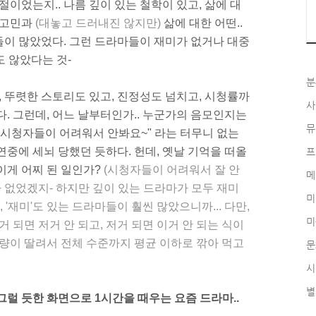
절이었는지.. 나름 깊이 있는 철학이 있고, 삶에 대
 고민과
(대놓고 드러내진 않지만)
삶에 대한 어떤..
들이 많았었다. 그런 드라마들이 재미가 없거나 대중
도 않았다는 것-
분
, 뚜렷한 스토리도 있고, 진정성도 넘치고, 시청률까
사
다. 그런데, 어느 날부터인가.. 누군가의 음모인지는
뮤
 시청자들이 어려워서 안봐요~" 라는 터무니 없는
연중에 세뇌 당했던 듯하다. 헌데, 옛날 기억을 떠올
프
 이게 어찌 된 일인가?
(시청자들이 어려워서 잘 안
메
'가 없었겠지- 하지만 깊이 있는 드라마가 모두 재미
미
 '재미'도 있는 드라마들이 훨씬 많았으니까... 다만,
미
거 되면 저거 안 되고, 저거 되면 이거 안 되는 식이
역량이 딸려서 전체 수준까지 평균 이하로 깎아 먹고
문
시
별
그럴 듯한 화면으로 1시간을 때우는 요즘 드라마..