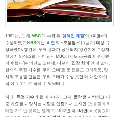
1982년, 그 해
MBC
'가수왕'은 '
잊혀진 계절
'의 <
이용
>이
수상하였고
KBS
에선 '
비련
'의 <
조용필
>이 '
(남자)
대상' 수
상하였다. 항간에 '투표 결과가 공개되지 않았기에 수상자
선정이 의심스럽다'며 '당시 MBC에서도 조용필이 수상했
어야 했다'는 의견도 있던데, 다분히 '
입장 차이
'인 것 같다.
현재의 특정 가수를 '우리 오빠'로 둔 팬들도 그러하듯, 당
시의 조용필 팬들은 '우리 오빠가 수상 못한 데 대한 아쉬
움'이 두고두고 남을 수 있을테니...
허나, '
특정 가수
의
팬
'이 아니라 그저 '
음악
'을 사랑하고 '대
중 가요'를 사랑하는 사람들 입장에서 보자면
(조용필이 위
대한 가수인 것과는 별개로)
1982년 곡 <
비련
(or 못찾겠다