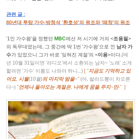
관련 글 :
80년대 투탑 가수-방청석 '환호성'의 원조와 '떼창'의 원조
'1인 가수왕'을 정했던
MBC
에선 저 시기에 거의 <
조용필
>
의 독무대였는데, 그 중간에 딱 1번 '가수왕'으로 낀
남자 가
수
가 있었으니 그가 바로 '잊혀진 계절'의 <
이용
>이다.
(매
년 10월 31일이면 '라디오'에서 소환되는 남자~ '노래' 소개
할려면 '가수' 이름도 나와야 하니...)
[
"
지금도 기억하고 있
어요
,
시월
(10월)
의 마지막 밤을
~"
(아, 발라드뽕이 차오른
다~)
"
언제나 돌아오는 계절은
,
나에게 꿈을 주지
~
만
-"
]