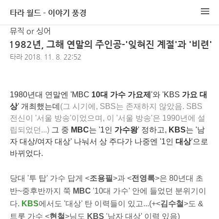
타라 월드 - 이야기 풍경
뮤직 or 싱어
1982년, 그해 연말의 주인공-'잊혀진 계절'과 '비련'
타라
2018. 11. 8. 22:52
1980년대 연말엔 'MBC
10대 가수 가요제
'와 'KBS
가요 대
상
' 개최했는데
(그 시기에, SBS는 존재하지 않았음. SBS
전신이 '서울 방송'이었으며, 이 '서울 방송'은 1990년에 설
립되었던...)
그 중
MBC
는 '1인
가수왕
' 정하고,
KBS
는 '남
자 대상/여자 대상' 나눠서 상 주다가 나중엔 '1인
대상
'으로
바뀌었다.
당대 '투 탑' 가수 답게 <
조용필
>과 <
전영록
>은 80년대 초
반~중후반까지 쭉
MBC
'10대 가수' 안에 들었던 분위기이
다.
KBS
에서도 '대상' 탄 이력들이 있고...(+<
김수철
>도 &
트롯 가수 <
현철
>님도
KBS
'남자 대상' 이력
있음)