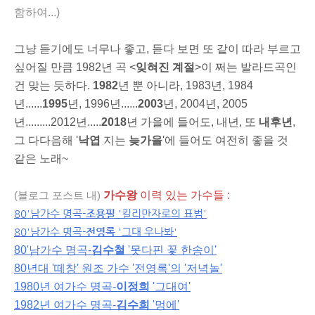
함하여...)
그냥 듣기에도 너무나 좋고, 듣다 보면 또 같이 따라 부르고
싶어질 만큼 1982년 곡 <
잊혀진 계절
>이 쩌는 발라드곡인
건 맞는 듯하다.
1982
년 뿐 아니라, 1983년, 1984
년......
1995
년, 1996년......
2003
년, 2004년, 2005
년.........2012년.....
2018
년 가을에 들어도, 내년, 또
내후년
,
그 다다음해 '
낙엽
지는
늦가을
'에 들어도 여전히 좋을 것
같은 노래~
가수왕
이력 있는 가수들 :
(
블로그 포스트 내)
80'남가수 명곡-
조용필
'킬리만자로의 표범'
80'남가수 명곡-
전영록
'그대 우나봐'
80'남가수 명곡-
김수철
'못다핀 꽃 한송이'
80년대 '떼창' 원조 가수 '전영록'의 '저녁놀'
1980년 여가수 명곡-
이정희
'그대여'
1982년 여가수 명곡-
김수희
'멍에'