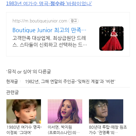
1983년 여가수 명곡-
정수라
'바람이었나'
http://m.boutiquejunior.com
광고
Boutique Junior 최고의 만족,
최고의 퀄리티
고객만족 대상업체. 최상급원단 드레
스. 스타들이 신뢰하고 선택하는 드레
스 쇼핑몰. 최고의 아동드레스 쇼핑
몰.
'뮤직 or 싱어'의 다른글
현재글
1982년, 그해 연말의 주인공-'잊혀진 계절'과 '비련'
관련글
1980년 여가수 명곡-
이서연, 박지원
80년대 투탑-떼창 원조
이정희 '그대여'
(프로미스나인)의
가수 '전영록'의