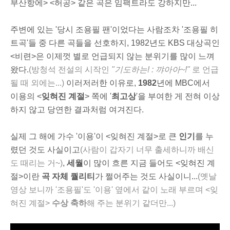
부산항에> <허공> 같은 곡은 임팩트라도 강하지만...
주변에 있는 '당시 조용필 팬'이었다는 사람조차 '조용필 히
트곡'들 중 다른 곡들을 선호하지, 1982년도 KBS 대상곡인
<비련>은 이제껏 별로 언급되지 않는 분위기를 많이 느껴
왔다.
(방청석 전설의 시작인
"기도하는! : 꺄아아~!"
로 언급
될 때 외에는...)
이러저러한 이유로,
1982
년에 MBC에서
이용의 <
잊혀진 계절
> 쪽에 '
최고상
'을 부여한 게 전혀 이상
하지 않고 당연한 결과처럼 여겨진다.
실제 그 해에 가수 '이용'이 <잊혀진 계절>로 큰
인기
를 누
렸던 것도 사실이고
(사람이 갑자기 너무 출세하니까 배신
도 때리는 거~)
,
세월
이 많이 흐른 지금 들어도 <잊혀진 계
절>이란
곡 자체 퀄리티
가 쩔어주는 것도 사실이니...
(옛날
영상 보니까 '조용필'도 '이용' 옆에서 같이 노래 부르며 <잊
혀진 계절>
수상 축하
해 주는 분위기 같더만...)