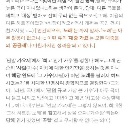
꾀꼬리)
> 보다는 <
잊혀진 계절
>이 훨씬
띵곡
(명곡)
수치
가
높은 곡이 아니었나...하는 생각이 든다. 당대, 다른 곡들을
제치고 '대상' 받아도 전혀 무리 없는 곡으로~
(그 해, 이용의
다른 히트곡이었던 <바람이려오> 역시 개쩌는 곡인 건 마
찬가지였고...)
[
인간적으로, '
노래
'는 까지 말자. '노래'는 아
무 잘못이 없으니...;; 이런 류의 '
대중 가요
'는 모든 대중들
의 '
공공재
'나 마찬가지인 성격을 띄고 있다. ]
'연말
가요제
'에서 '최고 인기 가수'를 정한다 해도, 그게 단
순히 '
사람
(가수)
자체에 대한 인기'만을 뜻하는 것은 아니
며
해당 연도
에 '그
가수
(사람)
가 어떤
노래
를 불러서 히트
시켰는가'를 최대한 반영하여 종합적으로 결정한다.
(그게
아니라면, 국내에서 '
팬덤 규모
가장 큰 가수'가 아무 곡이
나 들고 나와도 5년이고 10년이고 매년 '최고상' 수상할테
니... 허나, 대부분의 '연말 가요제'는 그렇지 않으며, 최대한
'그해 히트친 노래'를
참고
해서 상을 준다. '가수왕' 되는데
당해 인기
있었던 '
곡빨
' 결코 무시할 수 없다는 의미)