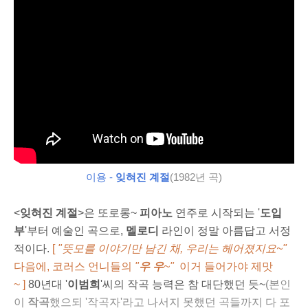
이용 -
잊혀진 계절
(1982년 곡)
<
잊혀진 계절
>은 또로롱~
피아노
연주로 시작되는 '
도입
부
'부터 예술인 곡으로,
멜로디
라인이 정말 아름답고 서정
적이다.
[
"뜻모를 이야기만 남긴 채, 우리는 헤어졌지요~"
다음에, 코러스 언니들의
"
우 우
~"
이거 들어가야 제맛
~ ]
80년대 '
이범희
'씨의 작곡 능력은 참 대단했던 듯~
(
본인
이
작곡
했으되 '작곡자'라고 나서지 못했던 곡들까지 다 포