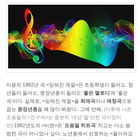
이용의 1982년 곡 <잊혀진 계절>은 초등학생이 들어도, 청
년들이 들어도, 중장년층이 들어도 '
좋은 멜로디
'에 '좋은
곡'이다. 실제로, <잊혀진 계절>을
최애곡
이나
애창곡
으로
꼽는
중장년층
들 꽤 많이 봐왔다.. 그에 반해,
(
이후에 나온
조용필의 <친구여>는 충분히 '대상' 탈 만한 곡이었지
만)
1982년도의 <비련>은 '
조용필 히트곡
' 치고는 다소 평
범한 곡이 아니었나 싶다. 노년층에서 선호하는 <돌아와요