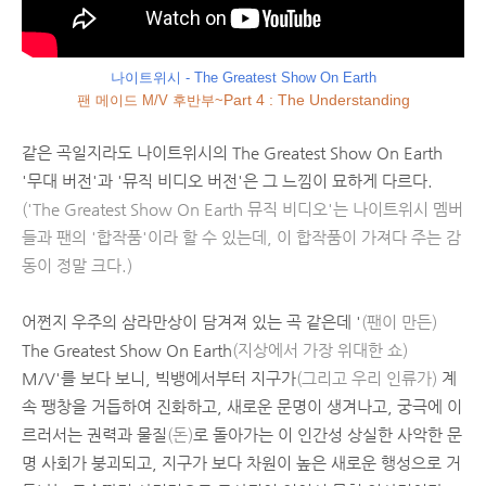
나이트위시 - The Greatest Show On Earth
팬 메이드 M/V 후반부~
Part 4 : The Understanding
같은 곡일지라도 나이트위시의 The Greatest Show On Earth
'무대 버전'과 '뮤직 비디오 버전'은 그 느낌이 묘하게 다르다.
('The Greatest Show On Earth 뮤직 비디오'는 나이트위시 멤버
들과 팬의 '합작품'이라 할 수 있는데, 이 합작품이 가져다 주는 감
동이 정말 크다.)
어쩐지 우주의 삼라만상이 담겨져 있는 곡 같은데 '
(팬이 만든)
The Greatest Show On Earth
(지상에서 가장 위대한 쇼)
M/V'를 보다 보니, 빅뱅에서부터 지구가
(그리고 우리 인류가)
계
속 팽창을 거듭하여 진화하고, 새로운 문명이 생겨나고, 궁극에 이
르러서는 권력과 물질
(돈)
로 돌아가는 이 인간성 상실한 사악한 문
명 사회가 붕괴되고, 지구가 보다 차원이 높은 새로운 행성으로 거