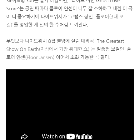
Sleeping Sun은 살짝 아쉽지만, '라이브 버전 Ghost Love
Score'는 공연 때마다 플로어 얀센이 너무 잘 소화하고 내겐 이 곡
이 더 중요하기에 나이트위시가 '고럽스 장인=플로어
(3대 보
컬)
'를 영입한 게 신의 한 수처럼 느껴진다.
무엇보다 나이트위시 8집 앨범에 실린 대작곡 'The Greatest
Show On Earth
(지상에서 가장 위대한 쇼)
'는 절충형 보컬인 '플
로어 얀센
(Floor Jansen)
'이어서 소화 가능한 곡 같다.