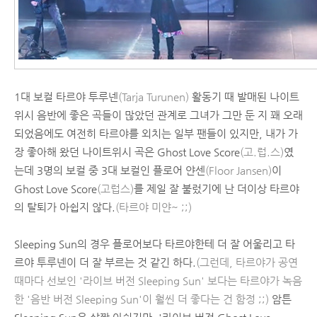
1대 보컬 타르야 투루넨
(Tarja Turunen)
활동기 때 발매된 나이트
위시 음반에 좋은 곡들이 많았던 관계로 그녀가 그만 둔 지 꽤 오래
되었음에도 여전히 타르야를 외치는 일부 팬들이 있지만, 내가 가
장 좋아해 왔던 나이트위시 곡은 Ghost Love Score
(고.럽.스)
였
는데 3명의 보컬 중 3대 보컬인 플로어 얀센
(Floor Jansen)
이
Ghost Love Score
(고럽스)
를 제일 잘 불렀기에 난 더이상 타르야
의 탈퇴가 아쉽지 않다.
(타르야 미얀~ ;;)
Sleeping Sun의 경우 플로어보다 타르야한테 더 잘 어울리고 타
르야 투루넨이 더 잘 부르는 것 같긴 하다.
(그런데, 타르야가 공연
때마다 선보인 '라이브 버전 Sleeping Sun' 보다는 타르야가 녹음
한 '음반 버전 Sleeping Sun'이 훨씬 더 좋다는 건 함정 ;;)
암튼