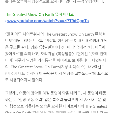
듭나는 모습까지 상징적으로 묘사되어 있어서 무척 인상적이다.
The Greatest Show On Earth 뮤직 비디오
www.youtube.com/watch?v=uzPT9dGgeTs
:
'팬 메이드-나이트위시의 The Greatest Show On Earth 뮤직 비
디오'에도 나오는 미국의 '자유의 여신상'은 이래저래 쓰임새가 많
은 구조물 같다. 영화 <첨밀밀>이나 <타이타닉>에선 "나, 미국에
왔어요~"를 의미하고, 오리지널 <혹성탈출> 1편에선 "
(오래 전에
이미)
지구가 멸망한 거지롱~"을 이미지로 보여주더니, 나잇위시
의 'The Greatest Show On Earth
(지상 최대의 쇼)
' MV에선 "
(미국이 대표 주자인)
이 문명은 이제 안녕을 고하노라~"의 표식으
로 사용되어지니 말이다.
그렇게.. 어둠이 장악한 저질 문명이 막을 내리고, 새 문명이 태동
하는 듯 '심장 고동 소리' 같은 북소리 들려오며 지구가 새로운 빛
의 행성으로 거듭나는 모습을 묘사한 나이트위시의 The Greatest
Show On Earth
(지상에서 가장 위대한 쇼)
'는 요 근래 10년 간 들