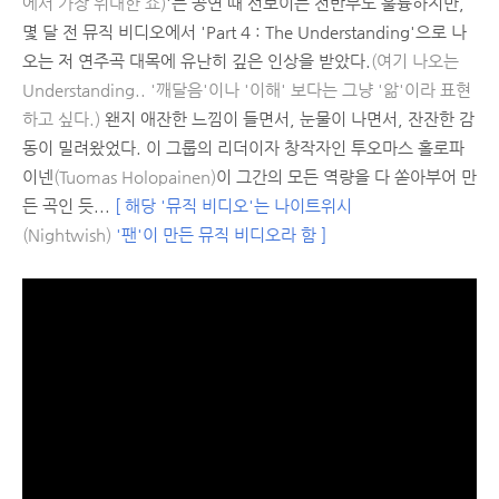
에서 가장 위대한 쇼)
'는 공연 때 선보이는 전반부도 훌륭하지만,
몇 달 전 뮤직 비디오에서 'Part 4 : The Understanding'으로 나
오는 저 연주곡 대목에 유난히 깊은 인상을 받았다.
(여기 나오는
Understanding.. '깨달음'이나 '이해' 보다는 그냥 '앎'이라 표현
하고 싶다.)
왠지 애잔한 느낌이 들면서, 눈물이 나면서, 잔잔한 감
동이 밀려왔었다. 이 그룹의 리더이자 창작자인 투오마스 홀로파
이넨
(Tuomas Holopainen)
이 그간의 모든 역량을 다 쏟아부어 만
든 곡인 듯...
[ 해당 '뮤직 비디오'는 나이트위시
(Nightwish)
'팬'이 만든 뮤직 비디오라 함 ]