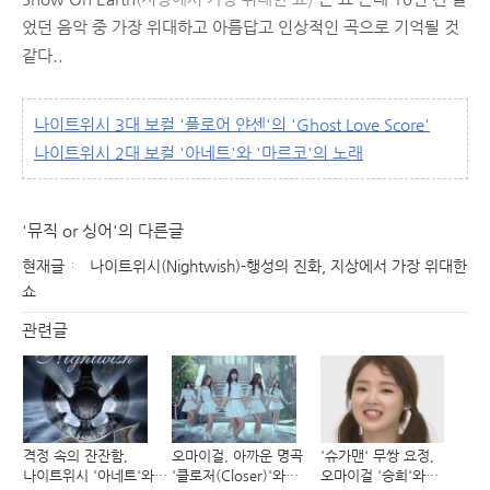
었던 음악 중 가장 위대하고 아름답고 인상적인 곡으로 기억될 것
같다..
나이트위시 3대 보컬 '플로어 얀센'의 'Ghost Love Score'
나이트위시 2대 보컬 '아네트'와 '마르코'의 노래
'뮤직 or 싱어'의 다른글
현재글
나이트위시(Nightwish)-행성의 진화, 지상에서 가장 위대한
쇼
관련글
격정 속의 잔잔함,
오마이걸, 아까운 명곡
'슈가맨' 무쌍 요정,
나이트위시 '아네트'와
'클로저(Closer)'와
오마이걸 '승희'와