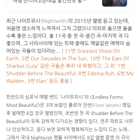
여행 산티아고순례길 발칸반도 발틱
북유럽 지중해여행 유럽을 손안에!
발칸반도 북유럽 지중해 남부유럽 동
최근 나이트위시
(Nightwish)
의 2015년 앨범 듣고 있는데,
유럽 세미팩제공
처음엔 생소하게 느껴져서 그저 그랬으나 의외로 들으면 들을
수록 좋은 느낌이다. 총 11곡 중 첫 곡-중간 곡-마지막 곡 다
좋으며, 그 사이사이에 있는 트랙 중에도 깨알같은 매력이 숨
어있는 곡들이 있더라는...
[
11번 Greatest Show On
Earth, 5번 Our Decades In The Sun, 10번 The Eyes Of
Sharbat Gula' 같은 곡들은 특히 내 취향이고, 그 외 '1번
Shudder Before The Beautiful, 8번 Edema Ruh, 6번 My
Walden, 3번 Elan' 등도 좋음 ]
핀란드의 심포닉 메탈 밴드 '나이트위시'의 <Endless Forms
Most Beautiful>은 3대 보컬인 플로어 얀센
(Floor Jansen)
영입
후 발매한 8집 정규 앨범인데, 초반엔 첫 곡 Shudder Before The
Beautiful이 유독 강하게 다가오는 경향이 있다. 연주 파트도 너무
나 인상적이고, 듣다 보면 묘하게 행복해지는 느낌이 드는 노래..
그래서 국내 Nightwish 팬들 사이에서도 8집 앨범 중엔 이 곡이