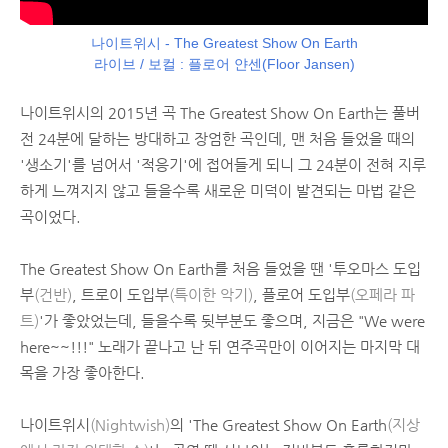
나이트위시 - The Greatest Show On Earth
라이브 / 보컬 : 플로어 얀센(Floor Jansen)
나이트위시의 2015년 곡 The Greatest Show On Earth는 풀버
전 24분에 달하는 방대하고 장엄한 곡인데, 맨 처음 들었을 때의
'생소기'를 넘어서 '적응기'에 접어들게 되니 그 24분이 전혀 지루
하게 느껴지지 않고 들을수록 새로운 미덕이 발견되는 마법 같은
곡이었다.
The Greatest Show On Earth를 처음 들었을 땐 '투오마스 도입
부
(건반)
, 트로이 도입부
(특이한 악기)
, 플로어 도입부
(오페라 파
트)
'가 좋았었는데, 들을수록 뒷부분도 좋으며, 지금은 "We were
here~~!!!" 노래가 끝나고 난 뒤 연주곡만이 이어지는 마지막 대
목을 가장 좋아한다.
나이트위시
(Nightwish)
의 'The Greatest Show On Earth
(지상