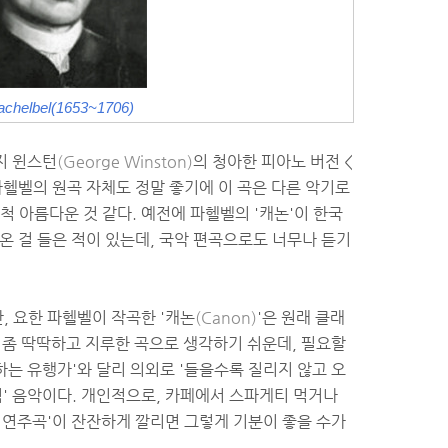
achelbel(1653~1706)
지 윈스턴
(George Winston)
의 청아한 피아노 버전 <
파헬벨의 원곡 자체도 정말 좋기에 이 곡은 다른 악기로
 아름다운 것 같다. 예전에 파헬벨의 '캐논'이 한국
온 걸 들은 적이 있는데, 국악 편곡으로도 너무나 듣기
, 요한 파헬벨이 작곡한 '캐논
(Canon)
'은 원래 클래
면 좀 딱딱하고 지루한 곡으로 생각하기 쉬운데, 필요할
하는 유행가'와 달리 의외로 '들을수록 질리지 않고 오
식' 음악이다. 개인적으로, 카페에서 스파게티 먹거나
식 연주곡'이 잔잔하게 깔리면 그렇게 기분이 좋을 수가