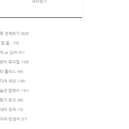
대각성기
류 전체보기
(820)
.람.들..
(78)
직 or 싱어
(91)
렌치 뮤지컬
(109)
타 폴리스
(94)
디어 세상
(146)
술관 앞에서
(161)
화가 토크
(86)
네마 천국
(18)
자리-탄생석
(37)