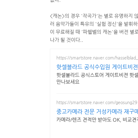
<캐논>의 경우 '작곡가'는 별로 유명하지 
러 음악가들이 특유의 '실험 정신'을 발휘하
이 무료해질 때 '파헬벨의 캐논'을 버전 별
나가 될 것이다..
https://smartstore.naver.com/hasselblad_o
핫셀블라드 공식수입원 게이트비젼
핫셀블라드 공식스토어 게이트비젼 핫셀
만나보세요
https://smartstore.naver.com/geosung29
중고카메라 전문 거성카메라 재구매
카메라/렌즈 견적만 받아도 OK, 비교견