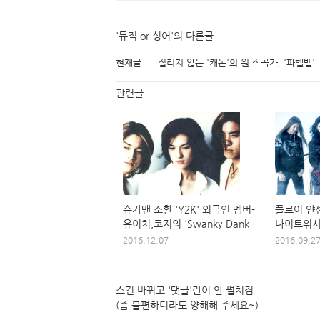
'뮤직 or 싱어'의 다른글
현재글
질리지 않는 '캐논'의 원 작곡가, '파헬벨'
관련글
슈가맨 소환 'Y2K' 외국인 멤버-
플로어 얀센 
유이치,코지의 'Swanky Dank'
나이트위시(N
음악
내한 단독
2016.12.07
2016.09.2
스킨 바뀌고 '댓글'란이 안 펼쳐짐
(좀 불편하더라도 양해해 주세요~)