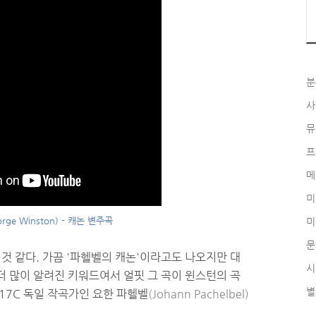
분
사
뮤
프
메
미
ge Winston) - 캐논 변주곡
미
문
 것 같다. 가끔 '파헬벨의 캐논'이라고도 나오지만 대
시
 더 많이 알려진 키워드여서 얼핏 그 곡이 윈스턴의 곡
별
17C 독일 작곡가인 요한 파헬벨
(Johann Pachelbel)