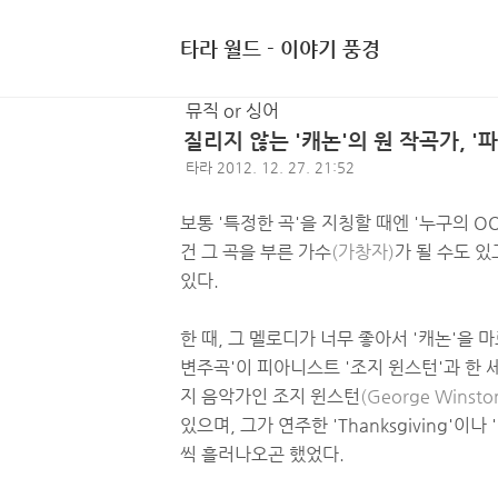
타라 월드 - 이야기 풍경
뮤직 or 싱어
질리지 않는 '캐논'의 원 작곡가, '
타라
2012. 12. 27. 21:52
보통 '특정한 곡'을 지칭할 때엔 '누구의 O
건 그 곡을 부른 가수
(가창자)
가 될 수도 있
있다.
한 때, 그 멜로디가 너무 좋아서 '캐논'을 
변주곡'이 피아니스트 '조지 윈스턴'과 한 
지 음악가인 조지 윈스턴
(George Winsto
있으며, 그가 연주한 'Thanksgiving'이
씩 흘러나오곤 했었다.