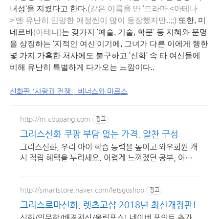
녀성'을 지켰다고 한다.
(같은 이름을 딴 '드라마 <아테나
>'엔 유난히 민망한 애정씬이 많이 등장했지만..;;)
또한, 미
네르바
(아테나)
는 갖가지 '예술, 기술, 학문' 등 지혜와 문명
을 상징하는 '지적인 여신'이기에, 그녀가 다른 이에게 행한
몇 가지 가혹한 처사에도 불구하고 '신화' 속 타 여신들에
비해 유난히 특별하게 다가오는 느낌이다..
신화판 '사랑과 전쟁', 비너스와 마르스
http://m.coupang.com
광고
그리스신화 쿠팡 부담 없는 가격, 알찬 구성
그리스신화, 우리 아이 학습 능력을 높이고 와우회원 캐
시 적립 혜택을 누리세요. 어렵게 느껴졌던 공부, 어린
이도서, 재미있게 시작해 학습 습관을 길러주세요.
http://smartstore.naver.com/letsgoshop
광고
그리스로마신화, 렛츠고샵 2018년 최신개정판!
신화/인문학/배경지식/올림포스! 네이버 포인트 추가