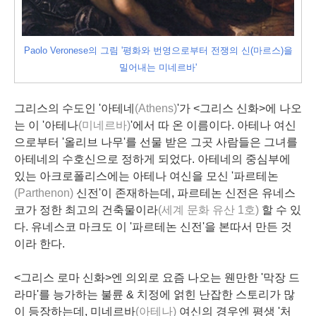
Paolo Veronese의 그림 '평화와 번영으로부터 전쟁의 신(마르스)을
밀어내는 미네르바'
그리스의 수도인 '아테네
(Athens)
'가 <그리스 신화>에 나오
는 이 '아테나
(미네르바)
'에서 따 온 이름이다. 아테나 여신
으로부터 '올리브 나무'를 선물 받은 그곳 사람들은 그녀를
아테네의 수호신으로 정하게 되었다. 아테네의 중심부에
있는 아크로폴리스에는 아테나 여신을 모신 '파르테논
(Parthenon)
신전'이 존재하는데, 파르테논 신전은 유네스
코가 정한 최고의 건축물이라
(세계 문화 유산 1호)
할 수 있
다. 유네스코 마크도 이 '파르테논 신전'을 본따서 만든 것
이라 한다.
<그리스 로마 신화>엔 의외로 요즘 나오는 웬만한 '막장 드
라마'를 능가하는 불륜 & 치정에 얽힌 난잡한 스토리가 많
이 등장하는데, 미네르바
(아테나)
여신의 경우엔 평생 '처