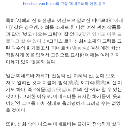
Hendrick van Balen의 그림 '미네르바와 아홉 뮤즈'
특히 '지혜의 신 & 전쟁의 여신으로 알려진
미네르바
(=아테
나)
' 같은 경우엔, 신화를 소재로 한 다른 여신 관련 작품들
과 달리 '벗고 나오는 그림'이 잘 없다.
(있긴 있어도 아주 드
물다고 할 수 있다..)
<그리스 로마 신화> 소재의 그림을 그
린 다수의 화가들조차 '미네르바
(Minerva)
여신'에겐 항상
적절하게 옷을 입혀서 그림으로 묘사한 데에는 여러 가지
이유가 있지 않을까 싶다.
일단 미네르바 자체가 '전쟁의 신, 지혜의 신, 문예 보호
자'로 알려진 것과 더불어 '방적
(紡績)
& 기직
(機織)
의 신'이
기도 하다. 즉 <직물
(섬유/옷감/의류)
의 신>이라 할 수 있는
것이다. 그러한 이유로, 미네르바를 묘사한 화가들이 '옷의
여신'인 그녀를 나체 상태로 훌러덩하게 그려낼 수는 없었
을 것이다.
또한, 신화 속에 나오는 미네르바는 끝까지 정숙하게 살다