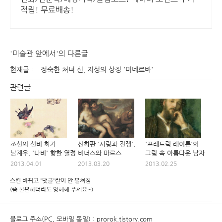
적립! 무료배송!
'미술관 앞에서'의 다른글
현재글
정숙한 처녀 신, 지성의 상징 '미네르바'
관련글
조선의 선비 화가
신화판 '사랑과 전쟁',
'프레드릭 레이튼'의
남계우, '나비' 향한 열정
비너스와 마르스
그림 속 아름다운 남자
2013.04.01
2013.03.20
2013.02.25
스킨 바뀌고 '댓글'란이 안 펼쳐짐
(좀 불편하더라도 양해해 주세요~)
블로그 주소(PC, 모바일 동일) : prorok.tistory.com