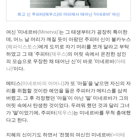
최고 신 주피터(제우스)의 머리에서 태어난 '미네르바' 여신
여신 '미네르바
(Minerva)'
는 그 태생부터가 굉장히 특이한
데, 어느 날 머리가 깨질 듯이 아팠던 주피터 신이 불카누스
(헤파이스토스)
에게 도끼로 자기 머리를 쪼개 달라고 부탁
하였고 그 때 '주피터
(제우스)
의 머릿 속에서 온전한 성인
의 모습으로 무장한 채 태어난 신'이 바로 '미네르바
(아테
나)
'이다.
메티스
(미네르바의 어머니)
가 또 '아들'을 낳으면 자신의 자
리를 위협할 것이란 예언을 들은 주피터가 메티스를 삼켜
버렸고, 그 후 걱정했던 '아들'이 아닌 '딸' 미네르바가 그의
머릿 속에서 탄생한 것이었다. 두려워 했던 것과 달리 그녀
가 '딸'이었기에, 주피터
(제우스)
는 미네르바를 무척 총애했
다고 한다.
지혜의 신이기도 하면서 '전쟁의 여신인 미네르바
(=아테