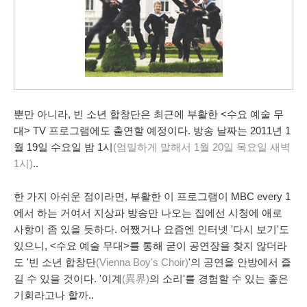
뿐만 아니라,
빈 소년 합창단
은 최근에 부활한 <
수요 예술 무
대
> TV 프로그램에도 출연할 예정이다. 방송 날짜는 2011년
1
월 19일
수요일 밤 1시
(엄밀하게 말해서 1월 20일 목요일 새벽
1시)
..
한 가지 아쉬운 점이라면,
부활
한 이 프로그램이 MBC every 1
에서 하는 거여서
지상파
방송만 나오는 집에선 시청에 애로
사항이 좀 있을 듯하다. 어쨌거나 요즘엔
인터넷 '다시 보기'
도
있으니, <수요 예술 무대>를 통해 굳이
공연장
을 찾지 않더라
도 '빈 소년 합창단
(Vienna Boy's Choir)
'의 공연을
안방
에서 즐
길 수 있을 것이다. '이계
(異界)
의 소리'를 경험할 수 있는 좋은
기회라고나 할까..