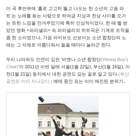
이 곡
후반부
에 '홀로 고고히 뚫고 나오는 한 소년의
고음
파
트'는 노래를 듣는 사람으로 하여금 지상과 천상 사이를 오가
는 듯한 느낌을 안겨주었기에 특히 인상적이었다. 한 때 삘 받
았던 영화 <파리넬리> 속 파리넬리의 히트곡은 기계로 조작을
좀 한 소리였으나, 가끔
라이브
도 선보이는 소년 합창단의 노
래는 그 자체로 아름다워서 들을 때마다 놀라곤 한다.
우리 나라와도 인연이 깊은
'비엔나 소년 합창단
(Vienna Boy's
Choir)
'이 2011년 이번 달에
서울
(1월 22일),
부산
(1월 16일),
이
천
(1월 21일) 등지에서
내한 공연
도 갖는 걸로 알고 있다.
(부산
공연은 이미 지나갔다.)
예매 중인 표는 이미
매진
된 분위기..