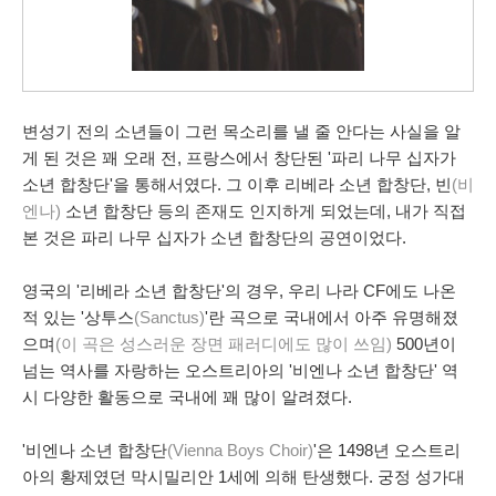
변성기 전의 소년들이 그런 목소리를 낼 줄 안다는 사실을 알
게 된 것은 꽤 오래 전, 프랑스에서 창단된 '파리 나무 십자가
소년 합창단'을 통해서였다. 그 이후 리베라 소년 합창단, 빈
(비
엔나)
소년 합창단 등의 존재도 인지하게 되었는데, 내가 직접
본 것은
파리 나무 십자가 소년 합창단
의 공연이었다.
영국의 '
리베라 소년 합창단
'의 경우, 우리 나라 CF에도 나온
적 있는 '상투스
(Sanctus)
'란 곡으로 국내에서 아주 유명해졌
으며
(이 곡은 성스러운 장면 패러디에도 많이 쓰임)
500년이
넘는 역사를 자랑하는 오스트리아의 '비엔나 소년 합창단' 역
시 다양한 활동으로 국내에 꽤 많이 알려졌다.
'비엔나 소년 합창단
(Vienna Boys Choir)
'은 1498년
오스트리
아
의 황제였던 막시밀리안 1세에 의해 탄생했다. 궁정 성가대