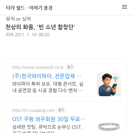
타라 월드 - 이야기 풍경
뮤직 or 싱어
천상의 화음, '빈 소년 합창단'
타라
2011. 1. 19. 06:20
http://www.koreawifi.co.kr
광고
(주)한국와이파이, 전문업체 설
계및구축
와이파이 특허 보유, 대형 콘서트, 실
내 공연장 등 시공 경험 다수 벤처 기
업 어디서나 끊김없이! 와이파이특허
보유, 다양한 시공경험을 가진 전문성
있는 기업
http://m.coupang.com
광고
OST 쿠팡 와우회원 30일 무료반
품
섬세한 컷팅, 큐빅으로 눈부신 OST,