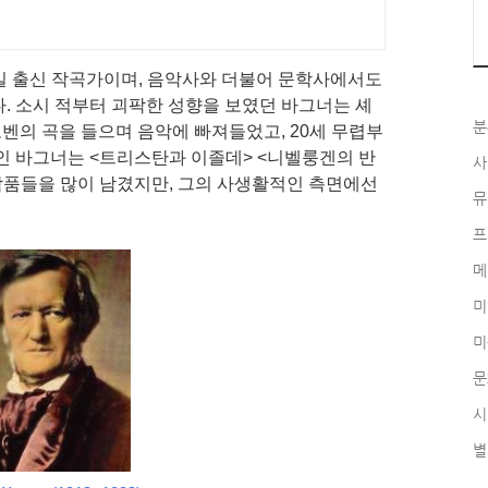
일 출신 작곡가이며, 음악사와 더불어 문학사에서도
. 소시 적부터 괴팍한 성향을 보였던 바그너는 셰
분
벤의 곡을 들으며 음악에 빠져들었고, 20세 무렵부
인 바그너는 <트리스탄과 이졸데> <니벨룽겐의 반
사
 작품들을 많이 남겼지만, 그의 사생활적인 측면에선
뮤
프
메
미
미
문
시
별