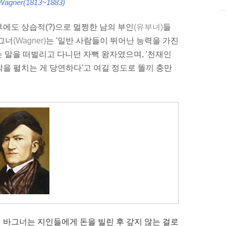
Wagner(1813~1883)
에도 상습적(?)으로 멀쩡한 남의 부인
(유부녀)
들
그너
(Wagner)
는 '일반 사람들이 뛰어난 능력을 가진
 말을 떠벌리고 다니던 자뻑 왕자였으며, '천재인
을 펼치는 게 당연하다'고 여길 정도로 똘끼 충만
했던 바그너는 지인들에게 돈을 빌린 후 갚지 않는 걸로