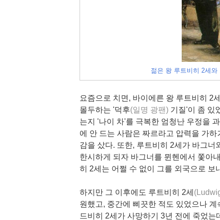
젊은 왕 루트비히 2세와
요즘으로 치면, 바이에른 왕 루트비히 2
몰두하는 '덕후
(일명 광팬)
기질'이 좀 있
는지 '나이 차'를 극복한 엄청난 우정을 
에 안 드는 사람은 짜르라고 압력을 가
감을 샀다. 또한, 루트비히 2세가 바그
한시하게 되자 바그너를 뮌헨에서 쫓아
히 2세는 어쩔 수 없이 그를 외국으로 보
하지만 그 이후에도 루트비히 2세
(Ludwig
원했고, 중간에 삐끗한 적도 있었으나 계
드비히 2세가 사망하기 3년 전에 죽었는데