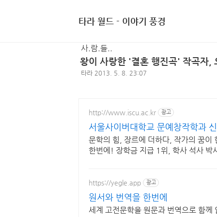
타라 월드 - 이야기 풍경
사.람.들..
왕이 사랑한 '결혼 행진곡' 작곡자, 
타라
2013. 5. 8. 23:07
http://www.iscu.ac.kr
광고
서울사이버대학교 문예창작학과 신편
문학의 힘, 장르에 더하다, 작가의 꿈이
한번에! 장학금 지급 1위, 학사 석사
https://yegle.app
광고
원서와 번역을 한번에
세계 고전문학을 원문과 번역으로 함께 