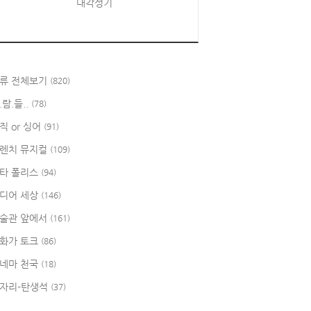
대각성기
류 전체보기
(820)
.람.들..
(78)
직 or 싱어
(91)
렌치 뮤지컬
(109)
타 폴리스
(94)
디어 세상
(146)
술관 앞에서
(161)
화가 토크
(86)
네마 천국
(18)
자리-탄생석
(37)