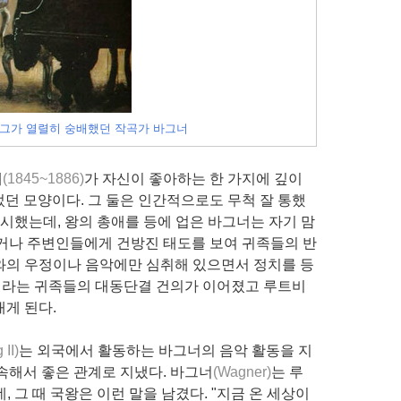
 그가 열렬히 숭배했던 작곡가 바그너
세
(
1845~1886
)
가 자신이 좋아하는 한 가지에 깊이
었던 모양이다. 그
둘은 인간적으로도 무척 잘 통했
과시했는데, 왕의 총애를 등에 업은 바그너는 자기 맘
하거나 주변인들에게 건방진 태도를 보여 귀족들의 반
너와의 우정이나 음악에만 심취해 있으면서 정치를 등
내라는 귀족들의 대동단결 건의가 이어졌고 루트비
내게 된다.
 II)
는 외국에서 활동하는 바그너의 음악 활동을 지
속해서 좋은 관계로 지냈다. 바그너
(Wagner)
는 루
, 그 때 국왕은 이런 말을 남겼다. "지금 온 세상이