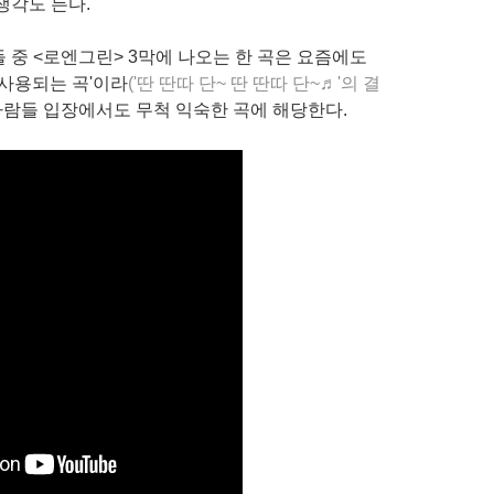
 생각도 든다.
 중 <로엔그린> 3막에 나오는 한 곡은 요즘에도
 사용되는 곡'이라
('딴 딴따 단~ 딴 딴따 단~
♬
'의 결
 사람들 입장에서도 무척 익숙한 곡에 해당한다.