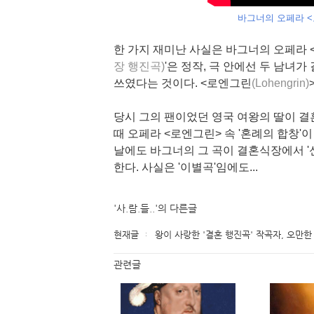
바그너의 오페라 <
한 가지 재미난 사실은 바그너의 오페라 
장 행진곡)
'은 정작, 극 안에선 두 남녀
쓰였다는 것이다. <로엔그린
(Lohengrin)
당시 그의 팬이었던 영국 여왕의 딸이 결
때 오페라 <로엔그린> 속 '혼례의 합창'
날에도 바그너의 그 곡이 결혼식장에서 
한다. 사실은 '이별곡'임에도...
'사.람.들..'의 다른글
현재글
왕이 사랑한 '결혼 행진곡' 작곡자, 오만한 
관련글