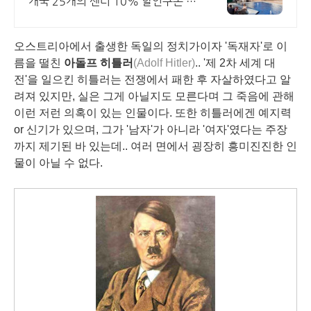
개국 25개의 센터 10% 할인쿠폰 제
공 맥아더글렌 디자이너 아울렛은 럭
셔리 프리미엄 브랜드 최대 70% 할
오스트리아에서 출생한 독일의 정치가이자 '독재자'로 이
인
름을 떨친
아돌프 히틀러
(Adolf Hitler)
.. '제 2차 세계 대
전'을 일으킨 히틀러는 전쟁에서 패한 후 자살하였다고 알
려져 있지만, 실은 그게 아닐지도 모른다며 그 죽음에 관해
이런 저런 의혹이 있는 인물이다. 또한 히틀러에겐 예지력
or 신기가 있으며, 그가 '남자'가 아니라 '여자'였다는 주장
까지 제기된 바 있는데.. 여러 면에서 굉장히 흥미진진한 인
물이 아닐 수 없다.