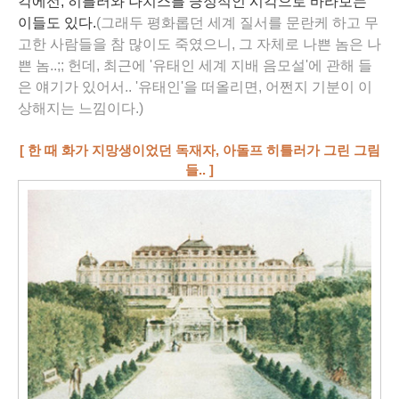
각에선, 히틀러와 나치스를 긍정적인 시각으로 바라보는
이들도 있다.
(그래두 평화롭던 세계 질서를 문란케 하고 무
고한 사람들을 참 많이도 죽였으니, 그 자체로 나쁜 놈은 나
쁜 놈..;; 헌데, 최근에 '유태인 세계 지배 음모설'에 관해 들
은 얘기가 있어서.. '유태인'을 떠올리면, 어쩐지 기분이 이
상해지는 느낌이다.)
[ 한 때 화가 지망생이었던 독재자, 아돌프 히틀러가 그린 그림
들.. ]