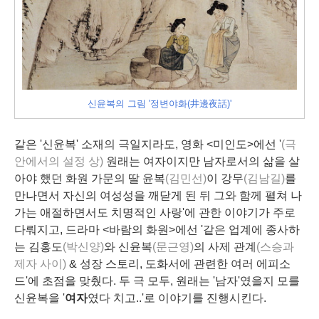
신윤복의 그림 '정변야화(井邊夜話)'
같은 '신윤복' 소재의 극일지라도, 영화 <미인도>에선 '
(
극
안에서의 설정 상)
원래는 여자이지만 남자로서의 삶을 살
아야 했던 화원 가문의 딸 윤복
(김민선)
이 강무
(김남길)
를
만나면서 자신의 여성성을 깨닫게 된 뒤 그와 함께 펼쳐 나
가는 애절하면서도 치명적인 사랑'에 관한 이야기가 주로
다뤄지고, 드라마 <바람의 화원>에선 '같은 업계에 종사하
는 김홍도
(박신양)
와 신윤복
(문근영)
의 사제 관계
(스승과
제자 사이)
& 성장 스토리, 도화서에 관련한 여러 에피소
드'에 초점을 맞췄다. 두 극 모두, 원래는 '남자'였을지 모를
신윤복을 '
여자
였다 치고..'로 이야기를 진행시킨다.