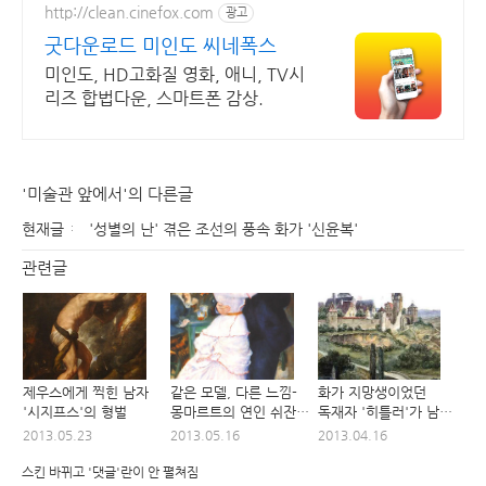
http://clean.cinefox.com
광고
굿다운로드 미인도 씨네폭스
미인도, HD고화질 영화, 애니, TV시
리즈 합법다운, 스마트폰 감상.
'미술관 앞에서'의 다른글
현재글
'성별의 난' 겪은 조선의 풍속 화가 '신윤복'
관련글
제우스에게 찍힌 남자
같은 모델, 다른 느낌-
화가 지망생이었던
'시지프스'의 형벌
몽마르트의 연인 쉬잔
독재자 '히틀러'가 남긴
발라동
그림들
2013.05.23
2013.05.16
2013.04.16
스킨 바뀌고 '댓글'란이 안 펼쳐짐