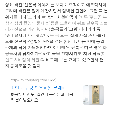
영화 버전 '신윤복 이야기'는 보다 매혹적이고 에로틱하며,
드라마 버전은 뭔가 애잔하면서 담백한 편인데, 그런 극 분
위기를 떠나 '드라마 <바람의 화원>' 쪽이
(비록 '주인공 부
상과 생방 촬영의 문제점' 등을 노출하며 뒤로 갈수록 스토
리가 산으로 가긴 했지만)
화공들의 '그림' 이야기가 좀 더
많이 묘사되어서 좋았다. 두 극 모두 '실제 사실'과 다를지
모를 신윤복 <성별의 난>을 겪은 셈인데, 다음 번에 동일
소재의 극이 만들어진다면 이번엔 '신윤복은 다른 많은 화
공들처럼
남자
이다~' 하고 극을 진행시켜도 '지난 극들
(미
인도 & 바람의 화원)
과 비교해 보는 묘미'가 있으면서 왠
지 흥미로울 것 같다..
http://m.coupang.com
광고
미인도 쿠팡 와우회원 무제한 무
료배송
황금빛 미인도, 집안에 금전운과 활력
을 불어넣으세요!