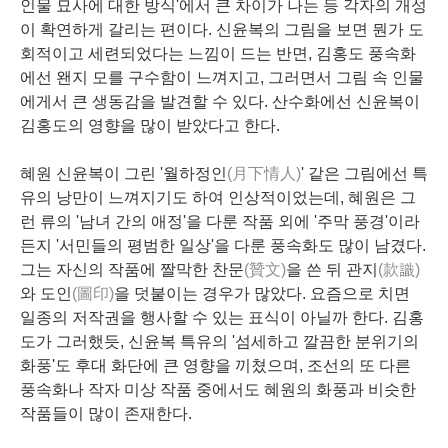
인물 묘사에 대한 방식'에서 큰 차이가 나는 등 각자의 개성
이 확연하게 갈리는 편이다. 신윤복의 그림을 보면 뭔가 도
회적이고 세련되었다는 느낌이 드는 반면, 김홍도 풍속화
에선 왠지 모를 구수함이 느껴지고, 그러면서 그림 속 인물
에게서 큰 생동감을 발견할 수 있다. 산수화에선 신윤복이
김홍도의 영향을 많이 받았다고 한다.
혜원 신윤복이 그린
'월하정인
(月下情人)
' 같은 그림에선 특
유의 낭만이 느껴지기도 하여 인상적이었는데, 혜원은 그
런 류의 '남녀 간의 애정'을 다룬 작품 외에 '주막 풍경'이라
든지 '서민들의 평범한 일상'을 다룬 풍속화도 많이 남겼다.
그는 자신의 작품에 짤막한 찬문
(贊文)
을 쓴 뒤 관지
(款識)
와 도인
(圖印)
을 덧붙이는 경우가 많았다. 요즘으로 치면
일종의 저작권을 행사할 수 있는 표식이 아닐까 한다. 김홍
도가 그러했듯, 신윤복 특유의 '섬세하고 깔끔한 분위기의
화풍'도 후대 화단에 큰 영향을 끼쳤으며, 조선의 또 다른
풍속화나 작자 미상 작품 중에서도 혜원의 화풍과 비슷한
작품들이 많이 존재한다.