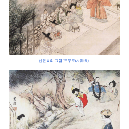
신윤복의 그림 '무무도(
巫舞圖
)'