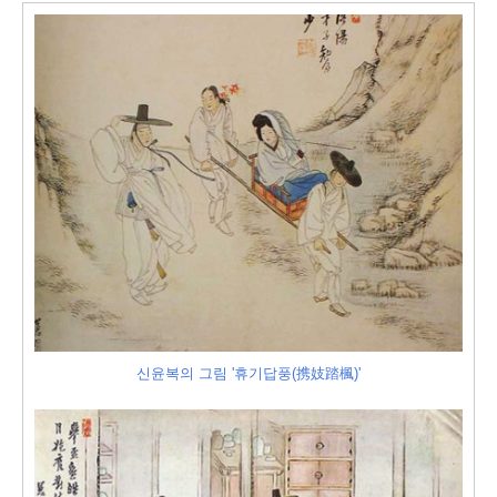
신윤복의 그림 '휴기답풍(携妓踏楓)'