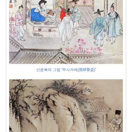
신윤복의 그림 '주사거배(酒肆擧盃)'