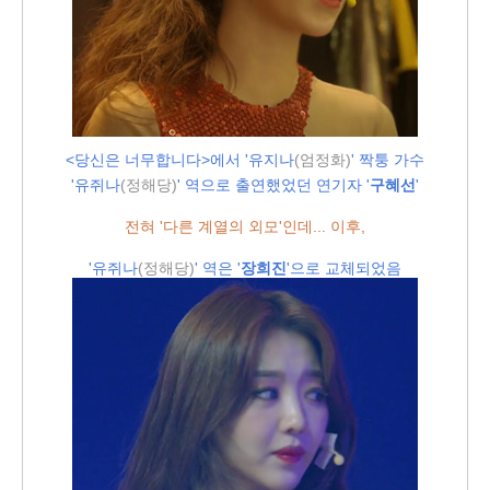
<당신은 너무합니다>에서 '유지나
(엄정화)
' 짝퉁 가수
'유쥐나
(정해당)
' 역으로 출연했었던 연기자 '
구혜선
'
전혀 '다른 계열의 외모'인데... 이후,
'유쥐나
(정해당
)
' 역은 '
장희진
'으로 교체되었음