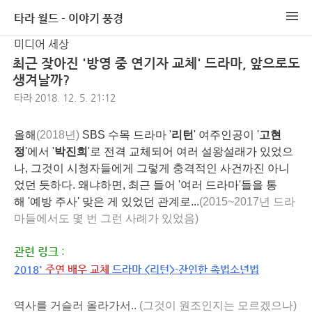
타라 월드 - 이야기 풍경
미디어 세상
최근 잦아진 '방영 중 연기자 교체' 드라마, 앞으로도
생겨날까?
타라
2018. 12. 5. 21:12
올해
(2018년)
SBS 수목 드라마 '
리턴
' 여주인공이 '
고현
정
'에서 '
박진희
'로 전격 교체되어 여러 설왕설래가 있었으
나, 그것이 시청자들에게 그렇게 충격적인 사건까진 아니
었던 듯하다. 왜냐하면, 최근 들어 '여러 드라마'들을 통
해 '예방 주사' 맞은 게 있었던 관계로...
(2015~2017년 드라
마들에서도 몇 번 그런 사례가 있었음)
관련 링크
:
2018'
주연 배우 교체
드라마
<리턴>-잔인한
촉법소년법
역사를 거슬러 올라가서..
(그것이 원조인지는 모르겠으나)