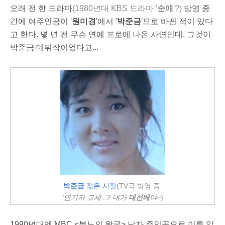
오래 전 한 드라마
(1980년대 KBS 드라마 '
순애
'?)
방영 중
간에 여주인공이 '
원미경
'에서 '
박준금
'으로 바뀐 적이 있다
고 한다. 몇 년 전 무슨 연예 프로에 나온 사연인데, 그것이
박준금 데뷔작이었다고...
박준금
젊은 시절
(TV극 방영 중
'연기자 교체'..? 내가
대선배
야
~)
1990년대엔 MBC <분노의 왕국> 남자 주인공으로 이름 알