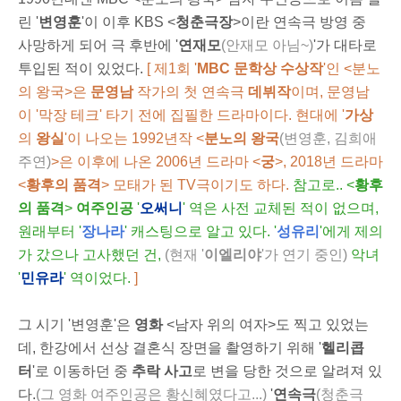
린 '
변영훈
'이 이후 KBS <
청춘극장
>이란 연속극 방영 중
사망하게 되어 극 후반에 '
연재모
(안재모 아님~)
'가 대타로
투입된 적이 있었다.
[
제1회 '
MBC 문학상 수상작
'인 <분노
의 왕국>은
문영남
작가의 첫 연속극
데뷔작
이며, 문영남
이 '막장 테크' 타기 전에 집필한 드라마이다
.
현대에 '
가
상
의
왕실
'이 나오는 1992년작 <
분노의 왕국
(변영훈, 김희애
주연)
>은 이후에 나온 2006년 드라마 <
궁
>, 2018년 드라마
<
황후의 품격
> 모태가 된 TV극이기도 하다.
참고로..
<
황후
의 품격
>
여
주인공
'
오써니
' 역은 사전 교체된 적이 없으며,
원래부터 '
장나라
' 캐스팅으로 알고 있다. '
성유리
'에게 제의
가 갔으나 고사했던 건,
(현재 '
이엘리야
'가 연기 중인)
악녀
'
민유라
' 역이었다.
]
그 시기 '변영훈'은
영화
<남자 위의 여자>도 찍고 있었는
데, 한강에서 선상 결혼식 장면을 촬영하기 위해 '
헬리콥
터
'로 이동하던 중
추락 사고
로 변을 당한 것으로 알려져 있
다.
(그 영화 여주인공은 황신혜였다고...)
'
연속극
(청춘극