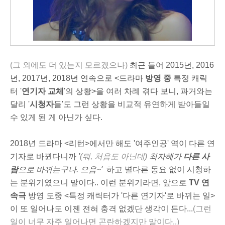
(그 외에도 더 있는지 모르겠으나)
최근 들어 2015년, 2016
년, 2017년, 2018년 연속으로 <드라마
방영 중
특정 캐릭
터 '
연기자 교체
'의 상황>을 여러 차례 겪다 보니, 과거와는
달리 '
시청자
들'도 그런 상황을 비교적 유연하게 받아들일
수 있게 된 게 아닌가 싶다.
2018년 드라마 <리턴>에서만 해도 '여주인공' 역이 다른 연
기자로 바뀐다니까
'
(뭐, 처음도 아닌데)
최자혜가
다른 사
람
으로 바뀌는구나. 으음~'
하고 별다른 동요 없이 시청하
는 분위기였으니 말이다.. 이런 분위기라면, 앞으로
TV 연
속극
방영 도중 <특정 캐릭터가 '다른 연기자'로 바뀌는 일>
이 또 일어나도 이젠 전혀 충격 없겠단 생각이 든다...
(그런
일이 너무 자주 일어나면 곤란하겠지만 말이다..)