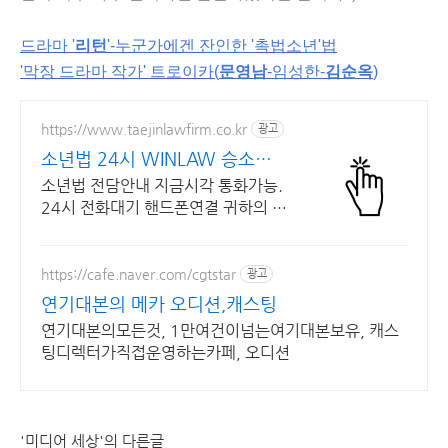
드라마 '
리턴
'-누군가에겐 잔인한 '촉법소년'법
'막장 드라마 작가' 트로이카(
문영남
-임성한-
김순옥
)
https://www.taejinlawfirm.co.kr
광고
소년법 24시 WINLAW 승소를
위해
소년법 전담안내 지금시각 통화가능.
24시 전화대기 핸드폰연결 귀하의 법
익을 위해 귀하의 법적 보호를 위해
귀하의 승소를 위해 귀하의 권리 보호
https://cafe.naver.com/cgtstar
광고
연기대본의 메카 오디션,캐스팅
연기대본의모든것, 1만여건이넘는여기대본보유, 캐스
팅디렉터가직접운영하는카페, 오디션
'미디어 세상'의 다른글