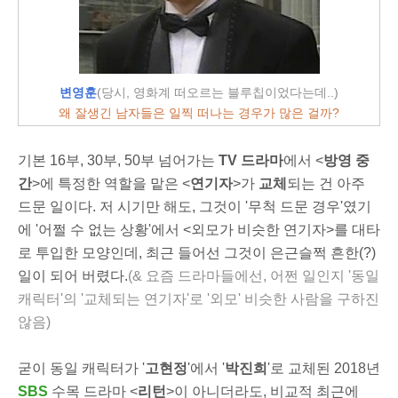
변영훈
(당시, 영화계 떠오르는 블루칩이었다는데..)
왜 잘생긴 남자들은 일찍 떠나는 경우가 많은 걸까?
기본 16부, 30부, 50부 넘어가는
TV 드라마
에서 <
방영 중
간
>에 특정한 역할을 맡은 <
연기자
>가
교체
되는 건 아주
드문 일이다. 저 시기만 해도, 그것이 '무척 드문 경우'였기
에 '어쩔 수 없는 상황'에서 <외모가 비슷한 연기자>를 대타
로 투입한 모양인데, 최근 들어선 그것이 은근슬쩍 흔한(?)
일이 되어 버렸다.
(& 요즘 드라마들에선, 어쩐 일인지 '동일
캐릭터'의 '교체되는 연기자'로 '외모' 비슷한 사람을 구하진
않음)
굳이 동일 캐릭터가 '
고현정
'에서 '
박진희
'로 교체된 2018년
SBS
수목 드라마 <
리턴
>이 아니더라도, 비교적 최근에