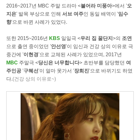
2016~2017년 MBC 주말 드라마 <
불어라 미풍아
>에서 '
오
지은
' 발목 부상으로 인해
서브 여주
인 동일 배역이 '
임수
향
'으로 바뀐 사례가 있었다.
또한 2015~2016년
KBS
일일극 <
우리 집 꿀단지
>의
조연
으로 출연 중이었던 '
안선영
'이 임신과 건강 상의 이유로 극
중간에 '
이현경
'으로 교체된 사례가 있었으며, 2017년
MBC
주말극 <
당신은 너무합니다
> 초반부를 담당했던
여
주인공
'
구혜선
'이 얼마 못가서 '
장희진
'으로 바뀌기도 하였
다.
(건강 상의 이유로~)