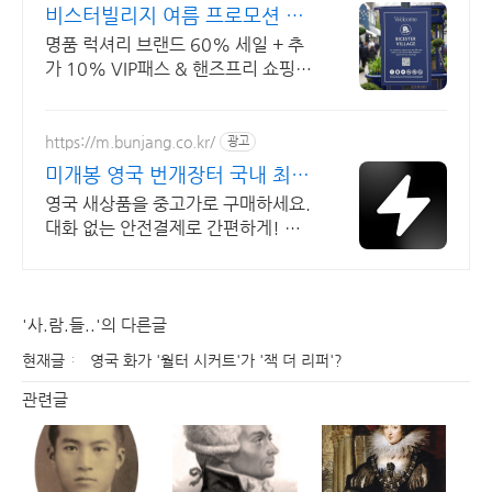
비스터빌리지 여름 프로모션 VIP
패스 10% 할인쿠폰
명품 럭셔리 브랜드 60% 세일 + 추
가 10% VIP패스 & 핸즈프리 쇼핑
제공 트래블맵 x 비스터빌리지 여름
프로모션
https://m.bunjang.co.kr/
광고
미개봉 영국 번개장터 국내 최대
브랜드 중고거래
영국 새상품을 중고가로 구매하세요.
대화 없는 안전결제로 간편하게! 전
국 각지에서 올라오는 전국구 최다 상
품 매일 10만 개 이상의 신규 상품 업
로드
'사.람.들..'의 다른글
현재글
영국 화가 '월터 시커트'가 '잭 더 리퍼'?
관련글