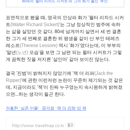
80세의 '월터 리차드 시커트'와 그의 화가 출신 '부인'
표면적으로 봤을 때, 영국의 인상파 화가
'월터 리차드 시커
트
(Walter Richard Sickert)
'
는 그냥 정상적인 범주에 속하
는 삶을 살았던 것 같다. 80세 넘게까지 살면서 세 번 결혼
한 그가 세 번째로 결혼한 뒤 평생을 같이 산 부인 테레즈
레소르
(Therese Lessore)
역시 '화가'였다는데, 이 부부의
'말년
(노년)
모습'을 보면 그 남편 되는 윌터 시커트가 그렇
게 끔찍한 짓을 저지른 '살인마' 같아 보이진 않는다.
결국 '진범'이 밝혀지지 않았기에 '잭 더 리퍼
(Jack the
Ripper)
'에 관한 이런저런 논란이 꾸준히 제기되는 것 같은
데, 지금이라도 '잭'이 진짜 누구였는지 속시원하게 밝혀졌
으면...하는 생각이 들곤 한다.
잔혹한 '실존 인물', 뮤지컬 '잭 더 리퍼'의 잭
http://www.travelmap.co.kr
광고