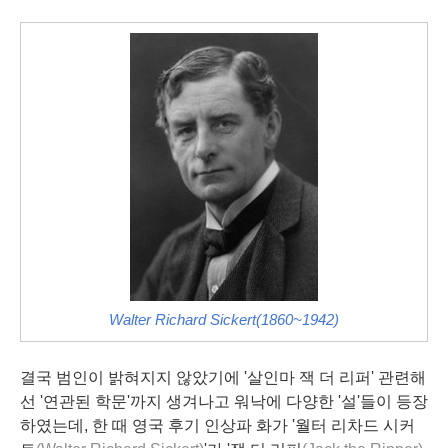
Walter Richard Sickert(1860~1942)
결국 범인이 밝혀지지 않았기에 '살인마 잭 더 리퍼' 관련해
선 '연관된 학문'까지 생겨나고 워낙에 다양한 '설'들이 등장
하였는데, 한 때 영국 후기 인상파 화가 '월터 리차드 시커