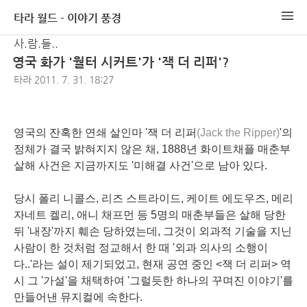
타라 월드 - 이야기 풍경
사.람.들..
영국 화가 '월터 시커트'가 '잭 더 리퍼'?
타라
2011. 7. 31. 18:27
영국의 잔혹한 연쇄 살인마 '잭 더 리퍼
(Jack the Ripper)
'의
정체가 결국 밝혀지지 않은 채, 1888년 화이트채플 매춘부
살해 사건은 지금까지도 '미해결 사건'으로 남아 있다.
당시 폴리 니콜스, 리즈 스트라이드, 케이트 에도우즈, 메리
자네트 켈리, 애니 채프먼 등 5명의 매춘부들은 살해 당한
뒤 '내장'까지 훼손 당하였는데, 그것이 외과적 기술을 지닌
사람이 한 것처럼 정교해서 한 때 '외과 의사의 소행이
다..'라는 설이 제기되었고, 현재 공연 중인 <잭 더 리퍼> 역
시 그 '가설'을 채택하여 '그럴듯한 하나의 꾸며진 이야기'를
만들어낸 뮤지컬에 속한다.