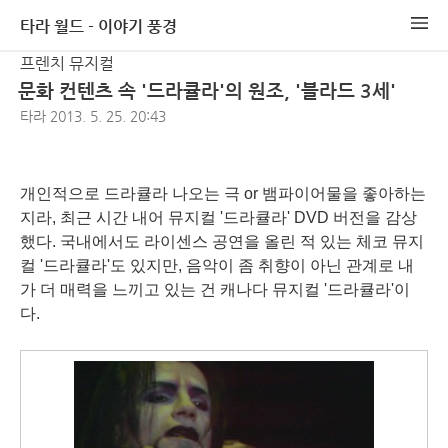
타라 월드 - 이야기 풍경
프렌치 뮤지컬
문화 컨텐츠 속 '드라큘라'의 원조, '블라드 3세'
타라
2013. 5. 25. 20:43
개인적으로 드라큘라 나오는 극 or 뱀파이어물을 좋아하는
지라, 최근 시간 내어 뮤지컬 '드라큘라' DVD 버전을 감상
했다. 국내에서도 라이센스 공연을 올린 적 있는 체코 뮤지
컬 '드라큘라'도 있지만, 음악이 좀 취향이 아닌 관계로 내
가 더 매력을 느끼고 있는 건 캐나다 뮤지컬 '드라큘라'이
다.