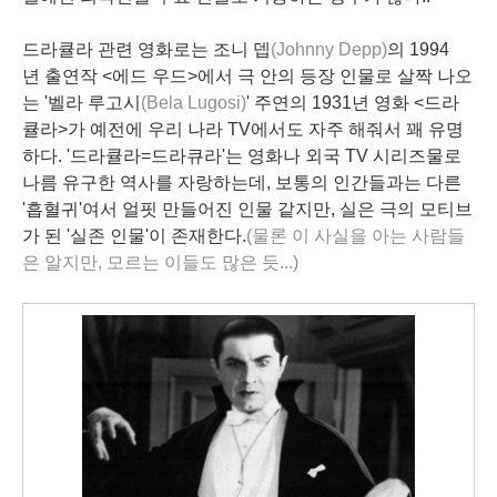
드라큘라 관련 영화로는 조니 뎁
(Johnny Depp)
의 1994
년 출연작 <에드 우드>에서 극 안의 등장 인물로 살짝 나오
는 '벨라 루고시
(Bela Lugosi)
' 주연의 1931년 영화 <드라
큘라>가 예전에 우리 나라 TV에서도 자주 해줘서 꽤 유명
하다. '드라큘라=드라큐라'는 영화나 외국 TV 시리즈물로
나름 유구한 역사를 자랑하는데, 보통의 인간들과는 다른
'흡혈귀'여서 얼핏 만들어진 인물 같지만, 실은 극의 모티브
가 된 '실존 인물'이 존재한다.
(물론 이 사실을 아는 사람들
은 알지만, 모르는 이들도 많은 듯...)