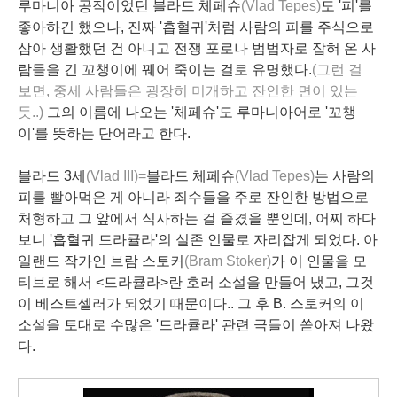
루마니아 공작이었던 블라드 체페슈
(Vlad Tepes)
도 '피'를
좋아하긴 했으나, 진짜 '흡혈귀'처럼 사람의 피를 주식으로
삼아 생활했던 건 아니고 전쟁 포로나 범법자로 잡혀 온 사
람들을 긴 꼬챙이에 꿰어 죽이는 걸로 유명했다.
(그런 걸
보면, 중세 사람들은 굉장히 미개하고 잔인한 면이 있는
듯..)
그의 이름에 나오는 '체페슈'도 루마니아어로 '꼬챙
이'를 뜻하는 단어라고 한다.
블라드 3세
(Vlad III)=
블라드 체페슈
(Vlad Tepes)
는 사람의
피를 빨아먹은 게 아니라 죄수들을 주로 잔인한 방법으로
처형하고 그 앞에서 식사하는 걸 즐겼을 뿐인데, 어찌 하다
보니 '흡혈귀 드라큘라'의 실존 인물로 자리잡게 되었다. 아
일랜드 작가인 브람 스토커
(Bram Stoker)
가 이 인물을 모
티브로 해서 <드라큘라>란 호러 소설을 만들어 냈고, 그것
이 베스트셀러가 되었기 때문이다.. 그 후 B. 스토커의 이
소설을 토대로 수많은 '드라큘라' 관련 극들이 쏟아져 나왔
다.