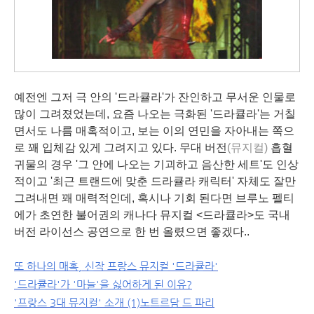
예전엔 그저 극 안의 '드라큘라'가 잔인하고 무서운 인물로
많이 그려졌었는데, 요즘 나오는 극화된 '드라큘라'는 거칠
면서도 나름 매혹적이고, 보는 이의 연민을 자아내는 쪽으
로 꽤 입체감 있게 그려지고 있다. 무대 버전
(뮤지컬)
흡혈
귀물의 경우 '그 안에 나오는 기괴하고 음산한 세트'도 인상
적이고 '최근 트랜드에 맞춘 드라큘라 캐릭터' 자체도 잘만
그려내면 꽤 매력적인데, 혹시나 기회 된다면 브루노 펠티
에가 초연한 불어권의 캐나다 뮤지컬 <드라큘라>도 국내
버전 라이선스 공연으로 한 번 올렸으면 좋겠다..
또 하나의 매혹, 신작 프랑스 뮤지컬 '드라큘라'
'드라큘라'가 '마늘'을 싫어하게 된 이유?
'프랑스 3대 뮤지컬' 소개 (1)노트르담 드 파리