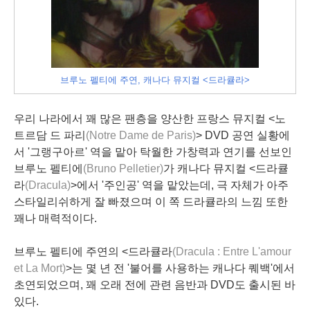
브루노 펠티에 주연, 캐나다 뮤지컬 <드라큘라>
우리 나라에서 꽤 많은 팬층을 양산한 프랑스 뮤지컬 <노
트르담 드 파리
(Notre Dame de Paris)
> DVD 공연 실황에
서 '그랭구아르' 역을 맡아 탁월한 가창력과 연기를 선보인
브루노 펠티에
(Bruno Pelletier)
가 캐나다 뮤지컬 <드라큘
라
(Dracula)
>에서 '주인공' 역을 맡았는데, 극 자체가 아주
스타일리쉬하게 잘 빠졌으며 이 쪽 드라큘라의 느낌 또한
꽤나 매력적이다.
브루노 펠티에 주연의 <드라큘라
(Dracula : Entre L'amour
et La Mort)
>는 몇 년 전 '불어를 사용하는 캐나다 퀘백'에서
초연되었으며, 꽤 오래 전에 관련 음반과 DVD도 출시된 바
있다.