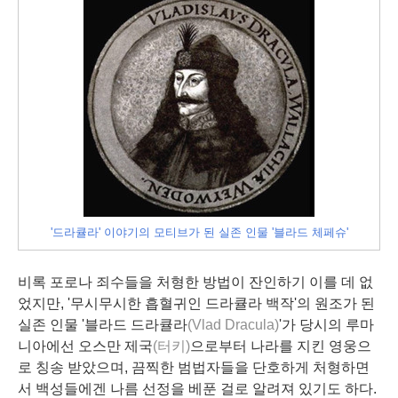
'드라큘라' 이야기의 모티브가 된 실존 인물 '블라드 체페슈'
비록 포로나 죄수들을 처형한 방법이 잔인하기 이를 데 없
었지만, '무시무시한 흡혈귀인 드라큘라 백작'의 원조가 된
실존 인물 '블라드 드라큘라
(Vlad
Dracula)
'가 당시의 루마
니아에선 오스만 제국
(터키)
으로부터 나라를 지킨 영웅으
로 칭송 받았으며, 끔찍한 범법자들을 단호하게 처형하면
서 백성들에겐 나름 선정을 베푼 걸로 알려져 있기도 하다.