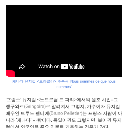
캐나다 뮤지컬 <드라큘라> 수록곡 'Nous sommes ce que nous
sommes'
'프랑스' 뮤지컬 <노트르담 드 파리>에서의 원조 시인=그
랭구와르
(Gringoire)
로 알려져서 그렇지, 가수이자 뮤지컬
배우인 브루노 펠티에
(Bruno Pelletier)
는 프랑스 사람이 아
니라 '캐나다' 사람이다. 독일어권도 그렇지만, 불어권 뮤지
컬에선 외국인을 주요 인물로 기용하는 경우가 많다..