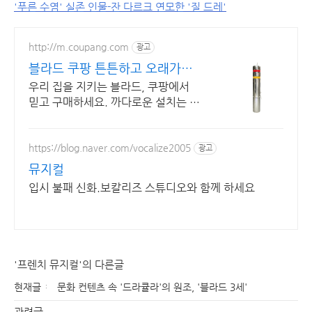
'푸른 수염' 실존 인물-잔 다르크 연모한 '질 드레'
http://m.coupang.com
광고
블라드 쿠팡 튼튼하고 오래가는
제품
우리 집을 지키는 블라드, 쿠팡에서
믿고 구매하세요. 까다로운 설치는 이
제 그만! 간편한 제품으로 생활의 불
편함을 해결하세요.
https://blog.naver.com/vocalize2005
광고
뮤지컬
입시 불패 신화.보칼리즈 스튜디오와 함께 하세요
'프렌치 뮤지컬'의 다른글
현재글
문화 컨텐츠 속 '드라큘라'의 원조, '블라드 3세'
관련글