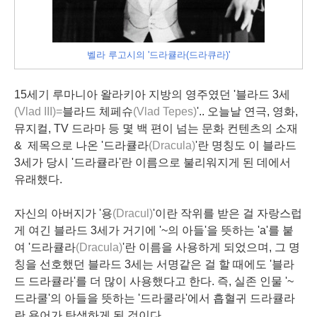
벨라 루고시의 '드라큘라(드라큐라)'
15세기 루마니아 왈라키아 지방의 영주였던 '블라드 3세
(Vlad III)=
블라드 체페슈
(Vlad Tepes)
'.. 오늘날 연극, 영화,
뮤지컬, TV 드라마 등 몇 백 편이 넘는 문화 컨텐츠의 소재
& 제목으로 나온 '드라큘라
(Dracula)
'란 명칭도 이 블라드
3세가 당시 '드라큘라'란 이름으로 불리워지게 된 데에서
유래했다.
자신의 아버지가 '용
(Dracul)
'이란 작위를 받은 걸 자랑스럽
게 여긴 블라드 3세가 거기에 '~의 아들'을 뜻하는 'a'를 붙
여 '드라큘라
(Dracula)
'란 이름을 사용하게 되었으며, 그 명
칭을 선호했던 블라드 3세는 서명같은 걸 할 때에도 '블라
드 드라큘라'를 더 많이 사용했다고 한다. 즉, 실존 인물 '~
드라쿨'의 아들을 뜻하는 '드라쿨라'에서 흡혈귀 드라큘라
란 용어가 탄생하게 된 것이다..