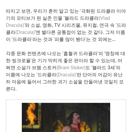
따지고 보면, 우리가 흔히 알고 있는 '극화된 드라큘라 이야
기의 모티브가 된 실존 인물 '블라드 드라큘라
(Vlad
Dracula)
'와 소설, 영화, TV 시리즈물, 뮤지컬, 연극 속 '드라
큘라
(
Dracula)
'엔 별다른 공통점이 없는 것 같다. 그저 이름
이 '드라큘라'라는 것과 '피를 많이 봤다'는 것 외에는...
각종 문화 컨텐츠에 나오는 '흡혈귀 드라큘라'의 '명칭에 대
한 씽크로율'은 기가 막히게 좋은 편이라 할 수 있는데, 어
쩌면 소설가 브램 스토커
(Bram Stoker)
도 '블라드 3세'의
이름에 나오는 '드라큘라
(Dracula)
'란 단어의 어감이 유난
히 마음에 들어서 그러한 괴기 소설을 만들어낸 것일지 모
른다.