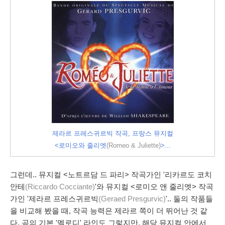
제라르 프레스귀르빅 작곡, 프랑스 뮤지컬
<로미오와 줄리엣
(Romeo & Juliette)
>...
그런데.. 뮤지컬 <노트르담 드 파리> 작곡가인 '리카르도 코치
안테
(Riccardo Cocciante)
'와 뮤지컬 <로미오 앤 줄리엣> 작곡
가인 '제라르 프레스귀르빅
(Geraed Presgurvic)
'.. 둘의 작품들
을 비교해 봤을 때, 작곡 능력은 제라르 쪽이 더 뛰어난 것 같
다. 곡의 기본 '멜로디' 라인도 그렇지만, 해당 뮤지컬 안에서