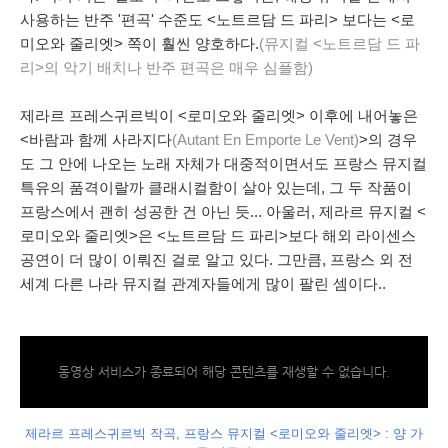
사용하는 반주 '편곡' 수준도 <노트르담 드 파리> 보다는 <로
미오와 줄리엣> 쪽이 훨씬 양호하다.
(뮤지컬 <노트르담 드 파
리>의 악기 배치나 반주 편곡은 매우 심플함)
제라르 프레스귀르빅이 <로미오와 줄리엣> 이후에 내어놓은
<바람과 함께 사라지
다
(
Autant En Emporte Le Vent)
>의 경우
도 그 안에 나오는 노래 자체가 대중적이면서도 프랑스 뮤지컬
특유의 품격이랄까 클래시컬함이 살아 있는데, 그 두 작품이
프랑스에
서 괜히 성공한 건 아닌 듯... 아울러, 제라르 뮤지컬 <
로미오와 줄리엣>은 <노트르담 드 파리>보다 해외 라이센스
공연이 더 많이 이뤄진 걸로 알고 있다. 그만큼, 프랑스 외 전
세계 다른 나라 뮤지컬 관계자들에게 많이 팔린 셈이다..
동영상 서비스가 종료되어 해당 콘텐츠를 재생할 수 없습니다.
제라르 프레스귀르빅 작곡, 프랑스 뮤지컬 <로미오와 줄리엣> : 양 가