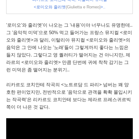
<로미오와 줄리엣
(Giulietta e Romeo)
>..
'로미오'와 줄리엣'이 나오는 그 '내용'이야 너무나도 유명한데..
그 '음악적 미덕'으로 50% 먹고 들어가는 프랑스 뮤지컬 <로미
오와 줄리엣>과 달리, 이탈리아 뮤지컬 <로미오와 줄리엣>의
음악은 그 안에 나오는 '노래'들이 그렇게까지 좋다는 느낌은
들지 않았다. 그렇다고 영 퀄러티가 떨어지는 건 아니지만, 제
라르의 <로미오와 줄리엣> 만큼 단번에 귀에 착착 감기는 그
런 미덕은 좀 떨어지는 분위기..
리카르도 코치안테 작곡의 <노트르담 드 파리> 넘버는 꽤 양
호한 편이었지만, 전반적으로 '음악으로 관객을 확확 몰입시키
는 작곡력'은 리카르도 코치안테 보다는 제라르 프레스귀르빅
쪽이 더 나은 것 같다.