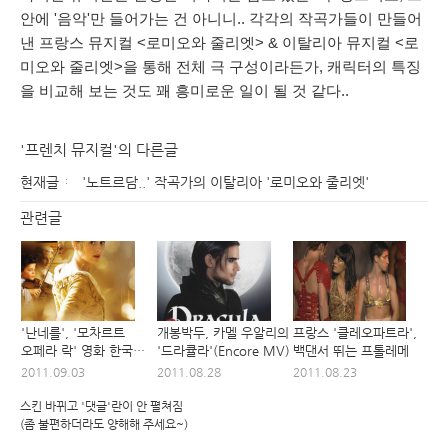
안에 '음악'만 들어가는 건 아니니.. 각각의 작곡가들이 만들어
낸 프랑스 뮤지컬 <로미오와 줄리엣> & 이탈리아 뮤지컬 <로
미오와 줄리엣>을 통해 전체 극 구성이라든가, 캐릭터의 특징
을 비교해 보는 것도 꽤 흥미로운 일이 될 것 같다..
'프렌치 뮤지컬'의 다른글
현재글
'노트르담..' 작곡가의 이탈리아 '로미오와 줄리엣'
관련글
'난네를', '모차르트
개봉박두, 카멜 우알리의
프랑스 '클레오파트라',
오페라 락' 영화 한국
'드라큘라'(Encore MV)
백댄서 뛰는 프톨레메
개봉
2011.09.03
2011.08.28
2011.08.23
스킨 바뀌고 '댓글'란이 안 펼쳐짐
(좀 불편하더라도 양해해 주세요~)