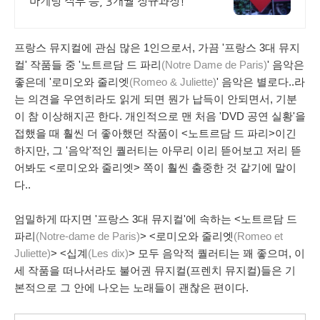
마케팅 직무 등, 3개월 정규과정!
프랑스 뮤지컬에 관심 많은 1인으로서, 가끔 '프랑스 3대 뮤지
컬' 작품들 중 '노트르담 드 파리
(Notre Dame de Paris)
' 음악은
좋은데 '로미오와 줄리엣
(Romeo & Juliette)
' 음악은 별로다..라
는 의견을 우연히라도 읽게 되면 뭔가 납득이 안되면서, 기분
이 참 이상해지곤 한다. 개인적으로 맨 처음 'DVD 공연 실황'을
접했을 때 훨씬 더 좋아했던 작품이 <노트르담 드 파리>이긴
하지만, 그 '음악'적인 퀄러티는 아무리 이리 뜯어보고 저리 뜯
어봐도 <로미오와 줄리엣> 쪽이 훨씬 출중한 것 같기에 말이
다..
엄밀하게 따지면 '프랑스 3대 뮤지컬'에 속하는 <노트르담 드
파리
(Notre-dame de Paris)
> <로미오와 줄리엣
(Romeo et
Juliette)
> <십계
(Les dix)
> 모두 음악적 퀄러티는 꽤 좋으며, 이
세 작품을 떠나서라도 불어권 뮤지컬(프렌치 뮤지컬)들은 기
본적으로 그 안에 나오는 노래들이 괜찮은 편이다.