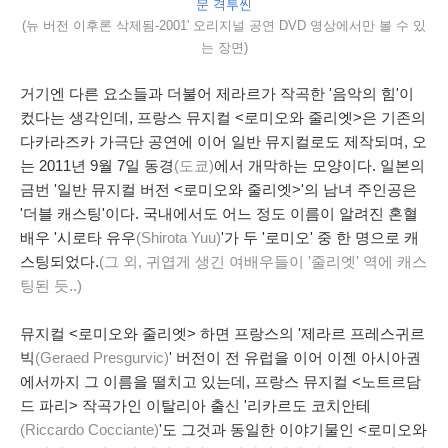
문 격투씬
(뉴 버전 이후론 삭제됨-2001' 오리지널 공연 DVD 영상에서만 볼 수 있
는 장면)
거기엔 다른 요소들과 더불어 제라르가 작곡한 '음악의 힘'이
컸다는 생각인데, 프랑스 뮤지컬 <로미오와 줄리엣>은 기존의
다카라즈카 가극단 공연에 이어 일반 뮤지컬로도 제작되며, 오
는 2011년 9월 7일 동경
(도쿄)
에서 개막하는 모양이다. 일본의
금번 '일반 뮤지컬 버전 <로미오와 줄리엣>'의 남녀 주인공은
'더블 캐스팅'이다. 국내에서도 어느 정도 이름이 알려진 혼혈
배우 '시로타 유우
(Shirota Yuu)
'가 두 '로미오' 중 한 명으로 캐
스팅되었다.
(그 외, 귀엽게 생긴 여배우들이 '줄리엣' 역에 캐스
팅된 듯..)
뮤지컬 <로미오와 줄리엣> 하면 프랑스의 '제라르 프레스귀르
빅
(Geraed Presgurvic)
' 버전이 전 유럽을 이어 이젠 아시아권
에서까지 그 이름을 떨치고 있는데, 프랑스 뮤지컬 <노트르담
드 파리> 작곡가인 이탈리아 출신 '리카르도 코치안테
(Riccardo Cocciante)
'도 그것과 동일한 이야기물인 <로미오와