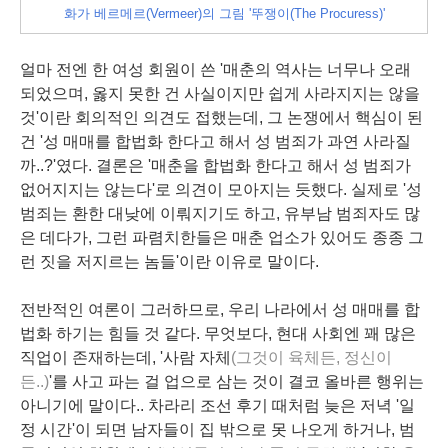
화가 베르메르(Vermeer)의 그림 '뚜쟁이(The Procuress)'
얼마 전엔 한 여성 회원이 쓴 '매춘의 역사는 너무나 오래
되었으며, 옳지 못한 건 사실이지만 쉽게 사라지지는 않을
것'이란 회의적인 의견도 접했는데, 그 논쟁에서 핵심이 된
건 '성 매매를 합법화 한다고 해서 성 범죄가 과연 사라질
까..?'였다. 결론은 '매춘을 합법화 한다고 해서 성 범죄가
없어지지는 않는다'로 의견이 모아지는 듯했다. 실제로 '성
범죄는 환한 대낮에 이뤄지기도 하고, 유부남 범죄자도 많
은 데다가, 그런 파렴치한들은 매춘 업소가 있어도 종종 그
런 짓을 저지르는 놈들'이란 이유로 말이다.
전반적인 여론이 그러하므로, 우리 나라에서 성 매매를 합
법화 하기는 힘들 것 같다. 무엇보다, 현대 사회엔 꽤 많은
직업이 존재하는데, '사람 자체
(그것이 육체든, 정신이
든..)
'를 사고 파는 걸 업으로 삼는 것이 결코 올바른 행위는
아니기에 말이다.. 차라리 조선 후기 때처럼 늦은 저녁 '일
정 시간'이 되면 남자들이 집 밖으로 못 나오게 하거나, 범