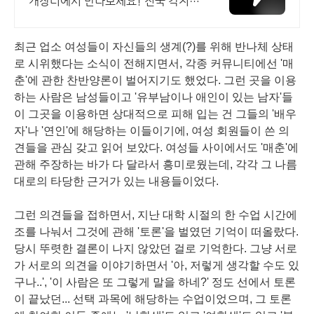
개장터에서 만나보세요! 전국 각지에
서 올라오는 전국구 최다 상품 매일
10만 개 이상의 신규 상품 업로드
최근 업소 여성들이 자신들의 생계(?)를 위해 반나체 상태
로 시위했다는 소식이 전해지면서, 각종 커뮤니티에선 '매
춘'에 관한 찬반양론이 벌어지기도 했었다. 그런 곳을 이용
하는 사람은 남성들이고 '유부남이나 애인이 있는 남자'들
이 그곳을 이용하면 상대적으로 피해 입는 건 그들의 '배우
자'나 '연인'에 해당하는 이들이기에, 여성 회원들이 쓴 의
견들을 관심 갖고 읽어 보았다. 여성들 사이에서도 '매춘'에
관해 주장하는 바가 다 달라서 흥미로웠는데, 각각 그 나름
대로의 타당한 근거가 있는 내용들이었다.
그런 의견들을 접하면서, 지난 대학 시절의 한 수업 시간에
조를 나눠서 그것에 관해 '토론'을 벌였던 기억이 떠올랐다.
당시 뚜렷한 결론이 나지 않았던 걸로 기억한다. 그냥 서로
가 서로의 의견을 이야기하면서 '아, 저렇게 생각할 수도 있
구나..', '이 사람은 또 그렇게 말을 하네?' 정도 선에서 토론
이 끝났던... 선택 과목에 해당하는 수업이었으며, 그 토론