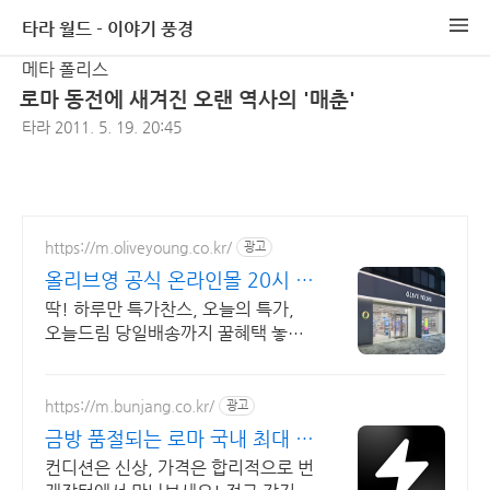
타라 월드 - 이야기 풍경
메타 폴리스
로마 동전에 새겨진 오랜 역사의 '매춘'
타라
2011. 5. 19. 20:45
https://m.oliveyoung.co.kr/
광고
올리브영 공식 온라인몰 20시 이
전 주문은 오늘드림
딱! 하루만 특가찬스, 오늘의 특가,
오늘드림 당일배송까지 꿀혜택 놓치
지마세요!
https://m.bunjang.co.kr/
광고
금방 품절되는 로마 국내 최대 브
랜드 중고거래
컨디션은 신상, 가격은 합리적으로 번