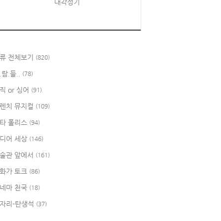
대각성기
류 전체보기
(820)
.람.들..
(78)
직 or 싱어
(91)
렌치 뮤지컬
(109)
타 폴리스
(94)
디어 세상
(146)
술관 앞에서
(161)
화가 토크
(86)
네마 천국
(18)
자리-탄생석
(37)