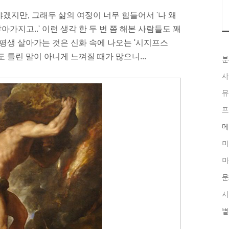
겠지만, 그래두 삶의 여정이 너무 힘들어서 '나 왜
가지고..' 이런 생각 한 두 번 쯤 해본 사람들도 꽤
 한평생 살아가는 것은 신화 속에 나오는 '시지프스
도 틀린 말이 아니게 느껴질 때가 많으니...
분
사
뮤
프
메
미
미
문
시
별