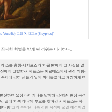
ecellio) 그림 '시지프스(Sisyphus)'
가 끔찍한 형벌을 받게 된 경위는 이러하다..
의 소를 훔침-시지프스가 '아폴론'에게 그 사실을 말
 신에게 고발함-시지프스는 헤르메스에게 완전 찍힘-
 주제에 감히 신들의 일에 끼어들었다고 괘씸하게 여
로 변신하여 요정 아이기나를 납치해 감-범죄 현장 목격
고민 끝에 '아이기나'의 부모를 찾아간 시지프스는 자
겠다 함
(그의 부탁은 나름 선한 목적에 쓰일 예정이었