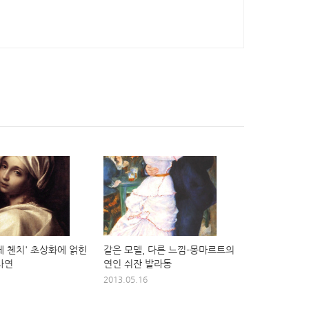
체 첸치' 초상화에 얽힌
같은 모델, 다른 느낌-몽마르트의
사연
연인 쉬잔 발라동
1
2013.05.16