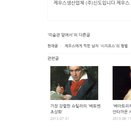
제우스생산업체 (주)신도입니다 제우스
'미술관 앞에서'의 다른글
현재글
제우스에게 찍힌 남자 '시지프스'의 형벌
관련글
가장 강렬한 슈틸러의 '베토벤
'베아트리
초상화'
안타까운 
2013.07.31
2013.06.1