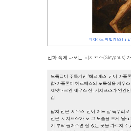
티치아노 베첼리오(Tiziano V
신화 속에 나오는 '시지프스
(Sisyphus)
'
도둑질이 주특기인 '헤르메스' 신이 아폴론
함-아폴론이 헤르메스의 도둑질을 제우스
제멋대로인 제우스 신, 시지프스가 인간인
김
납치 전문 '제우스' 신이 어느 날 독수리
전문 '시지프스'가 또 그 모습을 보게 됨-
기 부탁 들어주면 딸 있는 곳을 가르쳐 주