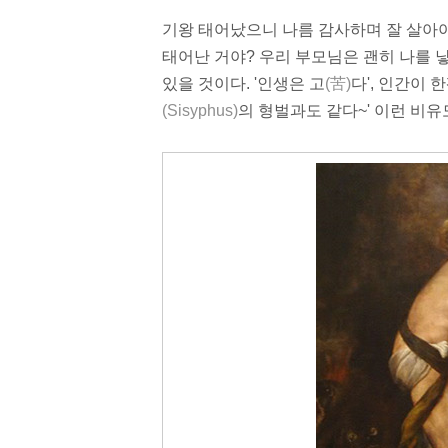
기왕 태어났으니 나름 감사하며 잘 살아야
태어난 거야? 우리 부모님은 괜히 나를 낳아
있을 것이다. '인생은 고
(苦)
다', 인간이
(Sisyphus)
의 형벌과도 같다~' 이런 비유