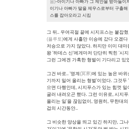
음)
-아이기나 아빠가 그 제안을 받아들이자
이기나 아빠가 딸을 제우스로부터 구출해 
스를 잡아오라고 시킴
그 뒤.. 우여곡절 끝에 시지프스는 붙잡혔
(플루토)
에게 사흘만 이승에 갔다 오겠다
저승으로 가지 않았다. 하지만 이미 대마왕
왕 '하데스 신'에게마저 단단히 찍힌 '시
그런 그에겐 가혹한 형벌이 기다리고 있었
그건 바로.. '명계
(冥界)
에 있는 높은 바위
기까지 밀어 올리는 형벌'이었다. 그것두 
으면 다행인데, 시지푸스가 있는 힘껏 
굴러 내려오곤 했다. 그런 이유로, 시지푸
올리는 일'을 끊임없이, 영원히, 무한대
겁의 시간동안..
그 비슷한 양상을 띄고 있긴 하지만, 그나마
간'이기에 '무한의 시간'동안 벌 받는 시지