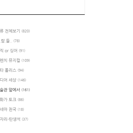
류 전체보기
(820)
.람.들..
(78)
직 or 싱어
(91)
렌치 뮤지컬
(109)
타 폴리스
(94)
디어 세상
(146)
술관 앞에서
(161)
화가 토크
(86)
네마 천국
(18)
자리-탄생석
(37)