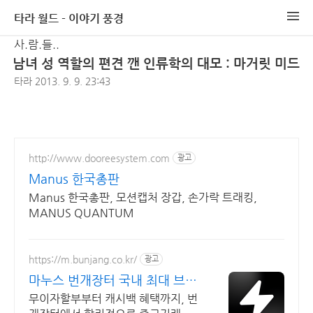
타라 월드 - 이야기 풍경
사.람.들..
남녀 성 역할의 편견 깬 인류학의 대모 : 마거릿 미드
타라
2013. 9. 9. 23:43
http://www.dooreesystem.com
광고
Manus 한국총판
Manus 한국총판, 모션캡처 장갑, 손가락 트래킹,
MANUS QUANTUM
https://m.bunjang.co.kr/
광고
마누스 번개장터 국내 최대 브랜
드 중고거래
무이자할부부터 캐시백 혜택까지, 번