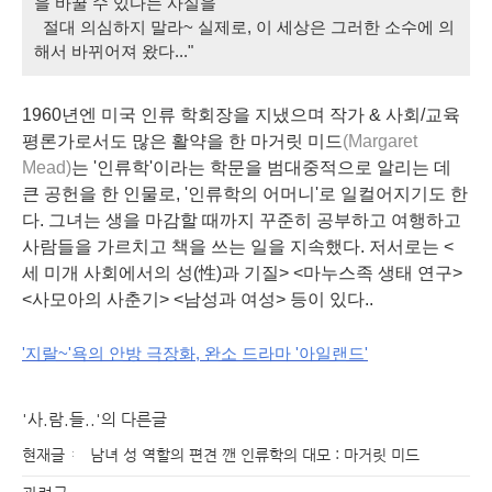
을 바꿀 수 있다는 사실을
절대 의심하지 말라~ 실제로, 이 세상은 그러한 소수에 의
해서 바뀌어져 왔다..."
1960년엔 미국 인류 학회장을 지냈으며 작가 & 사회/교육
평론가로서도 많은 활약을 한 마거릿 미드
(Margaret
Mead)
는 '인류학'이라는 학문을 범대중적으로 알리는 데
큰 공헌을 한 인물로, '인류학의 어머니'로 일컬어지기도 한
다. 그녀는 생을 마감할 때까지 꾸준히 공부하고 여행하고
사람들을 가르치고 책을 쓰는 일을 지속했다. 저서로는 <
세 미개 사회에서의 성(性)과 기질> <마누스족 생태 연구>
<사모아의 사춘기> <남성과 여성> 등이 있다..
'지랄~'욕의 안방 극장화, 완소 드라마 '아일랜드'
'사.람.들..'의 다른글
현재글
남녀 성 역할의 편견 깬 인류학의 대모 : 마거릿 미드