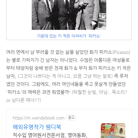
가운데 있는 키 작은 아저씨가 '피카소'
여러 면에서 남 부러울 것 없는 삶을 살았던 화가 피카소
(Picasso)
는 별로 기럭지가 긴 남자는 아니었다. 수많은 아름다운 여성들로
부터 태양처럼 숭배 받은 천재 화가 & 부자 화가 피카소는 키 작은
남자,
(그것이 나쁘다는 게 아니고, 요즘 그냥 하는 말로)
즉 루저
였던 것이다. 그럼에도, 여러 여인네들을 죽고 못살게 만들었던
'피카소'의 매력은 과연 뭐였을까-
(탁월한 눈빛, 아님.. 목소리?
or 남다른 매너??)
https://m.wendybook.com
광고
해외유명작가 웬디북
직수입 영어원서전문서점, 영어동화,