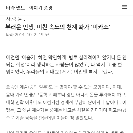
타라 월드 - 이야기 풍경
사.람.들..
부러운 인생, 미친 속도의 천재 화가 '피카소'
타라
2014. 10. 2. 19:53
예전엔 '예술가' 하면 막연하게 '별로 실리적이지 않거나 돈 안
되는 직업'이라 생각하는 사람들이 많았고, 나 역시 그 중 한
명이었다. 우리들의 시대
(21세기)
이전엔 특히 그랬다.
요즘엔 예술
(중의 일부)
도 돈 많아야 할 수 있는 모양이다. 미대,
음대 가려면 중/고등학교 때부터 장난 아니게 돈을 투자해야 하고,
대학 진학 이후에도 이런저런 경제적 부담이 많아지니 말이다.. 어
쨌든, 그 옛날 예술가들 중에는 배고픈 시절을 견뎌가며 피고름(?)
으로 예술 작품을 만들어낸 이들이 참 많았었다.