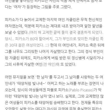
여인들을 좋아했던 피카소는 자신의 작품 세계 안에서도 남자 보
다는 '여자'가 등장하는 그림을 주로 그렸다.
피카소가 다 늙어서 교제한 마지막 여인 자클린은 무척 헌신적인
여자였는데, 덕분에 피카소는 제대로 내조 받아가며 알찬 말년을
보낼 수 있었다.
(여러 해 교제한 끝에 둘이 결국 결혼하게 되었다.
당시.. 피카소가 80대 할아버지, 그가 부인으로 맞이한 자클린 쪽
은 30대 젊은 여성이었다. ;;)
헌데 이 여인네가, 피카소 죽은 뒤에
그를 너무도 그리워한 나머지 자살했다고 한다. 그의 정식 부인이
된 자클린 외에도, 피카소에게 버림 받은 뒤 정신병에 시달리거나
그의 사후에 자살한 여인
(전 애인)
이 또 있었다.
어떤 뮤지컬을 보면 '한 남자'를 두고서 그 남자를 사랑하는 두 여
인네가 '태양처럼 빛나네~' 어쩌고 하는 노래를 부르는 장면이 나
오는데, 당시의 여성들에겐 파블로 피카소
(Pablo Picasso)
가 딱
이런 '태양처럼 빛나는 남자'였나 보다. 실제로, 그와 교제했던 많
은 여성들이 피카소를 태양처럼 숭배했다고 한다. 천재들 특유의
오만함도 살짝 있는 데다가 자신의 감정에 무척 충실했던 피카소