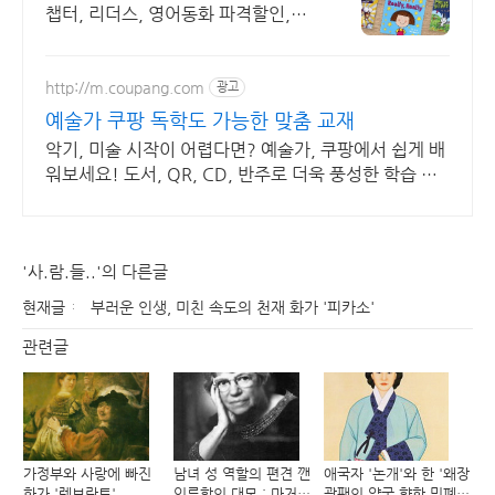
챕터, 리더스, 영어동화 파격할인,빠
른배송
http://m.coupang.com
광고
예술가 쿠팡 독학도 가능한 맞춤 교재
악기, 미술 시작이 어렵다면? 예술가, 쿠팡에서 쉽게 배
워보세요! 도서, QR, CD, 반주로 더욱 풍성한 학습 경
험을 누리세요!
'사.람.들..'의 다른글
현재글
부러운 인생, 미친 속도의 천재 화가 '피카소'
관련글
가정부와 사랑에 빠진
남녀 성 역할의 편견 깬
애국자 '논개'와 한 '왜장
화가 '렘브란트'
인류학의 대모 : 마거릿
광팬의 양국 향한 민폐'