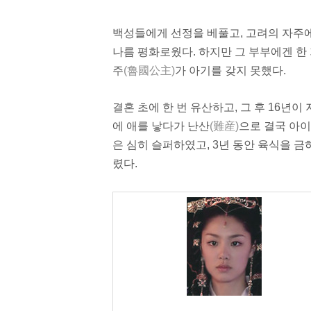
백성들에게
선정
을 베풀고, 고려의
자주
나름 평화로웠다. 하지만 그 부부에겐 한
주
(魯國公主)
가
아기
를 갖지 못했다.
결혼 초에 한 번 유산하고, 그 후 16년
에 애를 낳다가
난산
(難産)
으로 결국 아이
은 심히 슬퍼하였고, 3년 동안 육식을 
렸다.