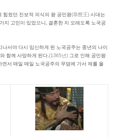
에 힘썼던 진보적 의식의 왕 공민왕
(恭愍王)
시대는
 가지 고민이 있었으니, 결혼한 지 오래도록 노국공
이 지나서야 다시
임신
하게 된 노국공주는 중년의 나이
와 함께 사망하게 된다.
(1365년)
그로 인해 공민왕
금하면서 매일 매일 노국공주의 무덤에 가서 제를 올