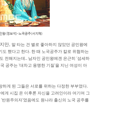
민왕(정보석)-노국공주(서지혜)
지만,
말
타는 건 별로 좋아하지 않았던 공민왕에
기도 했다고 한다. 한 때 노국공주가 칼로 위협하는
 전해지는데.. 남자인 공민왕에겐 은근히 '섬세하
노국 공주는 '대차고
용맹
한 기질'을 지닌 여성이 아
사랑하게 된 그들은 서로를 위하는
다정한 부부
였다.
에게 시집 온 이후론 자신을
고려
인이라 여기며 그
은 '반원주의자'였음에도 원나라 출신의 노국 공주를