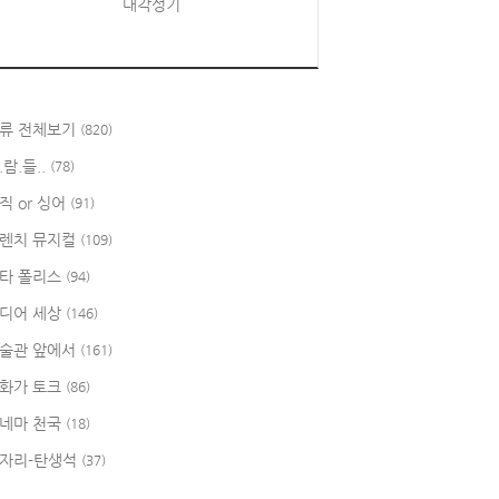
대각성기
류 전체보기
(820)
.람.들..
(78)
직 or 싱어
(91)
렌치 뮤지컬
(109)
타 폴리스
(94)
디어 세상
(146)
술관 앞에서
(161)
화가 토크
(86)
네마 천국
(18)
자리-탄생석
(37)