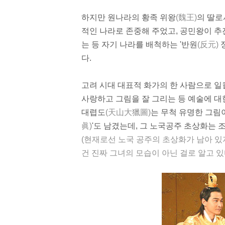
하지만 원나라의 황족 위왕
(魏王)
의 딸로
적인 나라로 존중해 주었고, 공민왕이 추
는 등 자기 나라를 배척하는 '
반원
(反元)
다.
고려 시대 대표적
화가
의 한 사람으로 
사랑하고 그림을 잘 그리는 등
예술
에 대
대렵도
(天山大獵圖)
는 무척 유명한 그림이
眞)
'도 남겼는데, 그 노국공주 초상화는 
(현재로선 노국 공주의 초상화가 남아 있지
건 진짜 그녀의 모습이 아닌 걸로 알고 있다