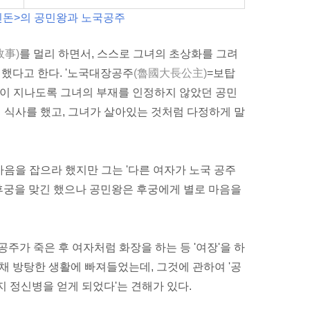
<신돈>의 공민왕과 노국공주
政事)
를 멀리 하면서, 스스로 그녀의
초상화
를 그려
다고 한다. '
노국대장공주
(魯國大長公主
)
=보탑
 년이 지나도록 그녀의 부재를 인정하지 않았던 공민
 식사를 했고, 그녀가 살아있는 것처럼 다정하게 말
마음을 잡으라 했지만 그는 '다른 여자가 노국 공주
후궁
을 맞긴 했으나 공민왕은 후궁에게 별로
마음
을
공주가 죽은 후 여자처럼 화장을 하는 등 '
여장
'을 하
 채
방탕
한 생활에 빠져들었는데, 그것에 관하여 '공
머지
정신병
을 얻게 되었다'는 견해가 있다.