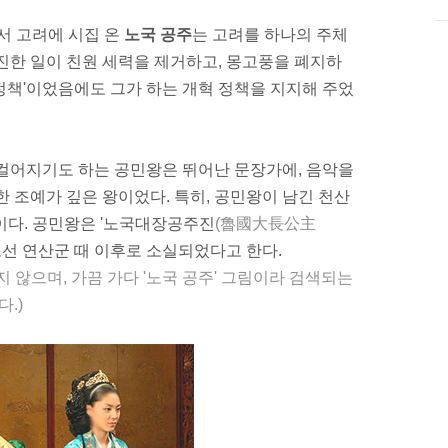
서 고려에 시집 온
노국 공주
는 고려를 하나의 주체
진한 일이 친원 세력을 제거하고, 몽고풍을 폐지하
정
책'이었음에도 그가 하는 개혁 정책을
지지
해 주었
일컬어지기도 하는 공민왕은 뛰어난 문장가에, 음악을
한 조예가 깊은 왕이었다. 특히, 공민왕이 남긴
천산
다. 공민왕은 '
노국대장공주진
(魯國大長公主
조선 연산군 때 이후로
소실
되었다고 한다.
 않으며, 가끔 가다 '노국 공주' 그림이라 검색되는
.)