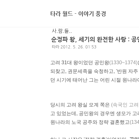
타라 월드 - 이야기 풍경
사.람.들..
순정파 왕, 세기의 완전한 사랑 : 
타라
2012. 5. 26. 01:53
고려
31대 왕이었던
공민왕
(1330~1374)
되찾고, 권문세족을 숙청하고, '반원 자주
던 시기에 태어난 그는 어린 시절 원나라
당시의 고려 왕실
모계
쪽은
(속국인 고려
고 있었는데, 공민왕의 경우엔 생모가 
원나라의 노국 공주와
정략 결혼
했고
(13