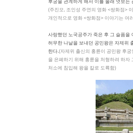
후궁
을 관계하게 해서 이를 몰래 엿보는
(주진모, 조인성 주연의 영화 <
쌍화점
> 
개인적으로
영화
<쌍화점> 이야기는 여러
사랑했던 노국공주가 죽은 후 그 슬픔을
허무한 나날을 보내던 공민왕은 자제위
한다.
(자제위 출신의 홍륜이 공민왕 후궁
을 은폐하기 위해 홍륜을 처형하려 하자 
처소
에 침입해
왕
을 칼로 도륙함)