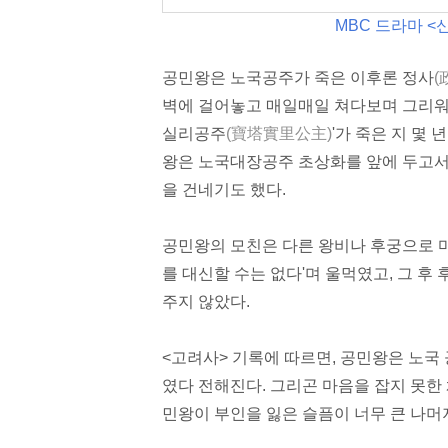
MBC 드라마 
공민왕은 노국공주가 죽은 이후론
정사
(
벽에 걸어놓고 매일매일 쳐다보며 그리워했
실리공주
(寶塔實里公主)
'가 죽은 지 몇
왕은 노국대장공주
초상화
를 앞에 두고서
을 건네기도 했다.
공민왕의
모친
은 다른 왕비나 후궁으로 
를 대신할 수는 없다'며 울먹였고, 그 후
주지 않았다.
<고려사> 기록에 따르면, 공민왕은 노국 
였다 전해진다. 그리곤 마음을 잡지 못한
민왕이 부인을 잃은 슬픔이 너무 큰 나