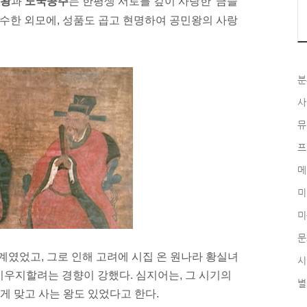
왕
과
노국공주
는 한평생 서로를 깊이
사랑
한 '금슬
준수한 외모에, 성품도 곱고
현명
하여 공민왕의 사랑
분
사
뮤
프
메
미
미
문
계였었고, 그로 인해 고려에 시집 온
원나라 황실녀
시
우지할려는 경향이 강했다. 심지어는, 그 시기의
별
게 맞고 사는 왕도 있었다고 한다.