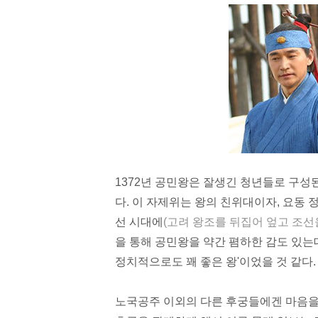
1372년 공민왕은 잘생긴 청년들로 구성
다. 이 자제위는 왕의 친위대이자, 요동
선 시대에
(고려 왕조를 뒤집어 엎고 조선
을 통해 공민왕을 약간
폄하
한 감도 있는
정치적으로도 꽤 좋은 왕'이었을 것 같다.
노국공주 이외의 다른 후궁들에겐 마음을