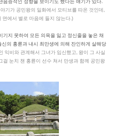
관음증
적인 성향을 보이기도 했다는 얘기가 있다.
이야기가 공민왕의 일화에서
모티브
를 따온 것인데,
 면에서 별로 마음에 들지 않는다.)
 이기지 못하여 모든
의욕
을 잃고 정신줄을 놓은 채
 출신의
홍륜
과 내시
최만생
에 의해 잔인하게
살해
당
인 익비와 관계해서 그녀가 임신했고, 왕이 그 사실
그걸 눈치 챈 홍륜이
선수
쳐서 만생과 함께 공민왕