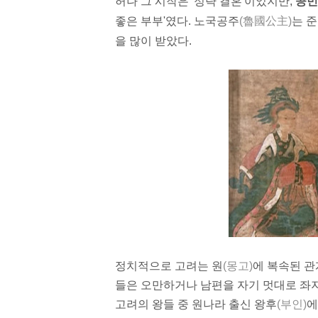
허나 그 시작은 '정략 결혼'이었지만,
공민
좋은 부부'였다.
노국공주
(魯國公主)
는 
을 많이 받았다.
정치
적으로 고려는 원
(몽고)
에
복속
된 관
들은 오만하거나 남편을 자기 멋대로 좌지
고려의 왕들 중 원나라 출신 왕후
(부인)
에