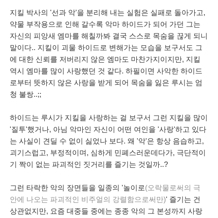
지킬 박사의 '선과 악'을 분리해 내는 실험은 실패로 돌아가고,
약물 부작용으로 인해 갈수록 악마 하이드가 되어 가던 그는
자신의 피앙새 엠마를 해칠까봐 결국 스스로 목숨을 끊게 되니
말이다.. 지킬이 괴물 하이드로 변해가는 모습을 보구서도 그
에 대한 신뢰를 저버리지 않은 엠마도 마찬가지이지만, 지킬
역시 엠마를 많이 사랑했던 것 같다. 하필이면 사악한 하이드
로부터 뜻하지 않은 사랑을 받게 되어 목숨을 잃은 루시는 엄
청 불쌍..;;
하이드는 루시가 지킬을 사랑하는 걸 보구서 그런 지킬을 많이
'질투'했거나, 아님 악마인 자신이 어떤 여인을 '사랑'하고 있다
는 사실이 견딜 수 없이 싫었나 보다. 왜 '악'은 항상 음습하고,
괴기스럽고, 부정적이며, 심하게 민폐스러운데다가, 극단적이
기 짝이 없는 파괴적인 짓거리를 즐기는 것일까..?
그런 타락한 악의 장면들을 일종의 '놀이로
(오락물로써의 극
안에 나오는 파괴적인 비주얼의 강렬함으로써만
)
' 즐기는 건
상관없지만, 요즘 대중들 중에는 종종 악의 그 본성까지 사랑