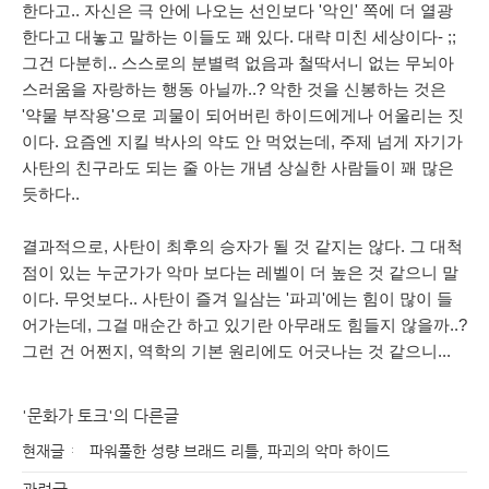
한다고.. 자신은 극 안에 나오는 선인보다 '악인' 쪽에 더 열광
한다고 대놓고 말하는 이들도 꽤 있다. 대략 미친 세상이다- ;;
그건 다분히.. 스스로의 분별력 없음과 철딱서니 없는 무뇌아
스러움을 자랑하는 행동 아닐까..? 악한 것을 신봉하는 것은
'약물 부작용'으로 괴물이 되어버린 하이드에게나 어울리는 짓
이다. 요즘엔 지킬 박사의 약도 안 먹었는데, 주제 넘게 자기가
사탄의 친구라도 되는 줄 아는 개념 상실한 사람들이 꽤 많은
듯하다..
결과적으로, 사탄이 최후의 승자가 될 것 같지는 않다. 그 대척
점이 있는 누군가가 악마 보다는 레벨이 더 높은 것 같으니 말
이다. 무엇보다.. 사탄이 즐겨 일삼는 '파괴'에는 힘이 많이 들
어가는데, 그걸 매순간 하고 있기란 아무래도 힘들지 않을까..?
그런 건 어쩐지, 역학의 기본 원리에도 어긋나는 것 같으니...
'문화가 토크'의 다른글
현재글
파워풀한 성량 브래드 리틀, 파괴의 악마 하이드