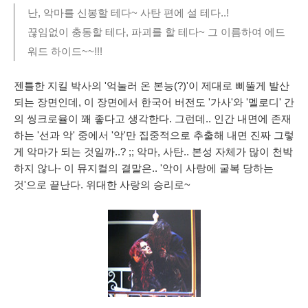
난, 악마를 신봉할 테다~ 사탄 편에 설 테다..!
끊임없이 충동할 테다, 파괴를 할 테다~ 그 이름하여 에드
워드 하이드~~!!!
젠틀한 지킬 박사의 '억눌러 온 본능(?)'이 제대로 삐뚤게 발산
되는 장면인데, 이 장면에서 한국어 버전도 '가사'와 '멜로디' 간
의 씽크로율이 꽤 좋다고 생각한다. 그런데.. 인간 내면에 존재
하는 '선과 악' 중에서 '악'만 집중적으로 추출해 내면 진짜 그렇
게 악마가 되는 것일까..? ;; 악마, 사탄.. 본성 자체가 많이 천박
하지 않나- 이 뮤지컬의 결말은.. '악이 사랑에 굴복 당하는
것'으로 끝난다. 위대한 사랑의 승리로~