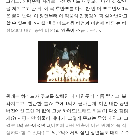
그리고, 한밤중에 거리로 나선 하이드가 주교에 대한 첫 살인
을 저지르고 난 뒤, 이 곡 후반부를 다시 한 번 더 부르면서 1막
은 끝이 난다. 이 장면부터 이 작품의 긴장감이 팍 살아난다고
할 수 있는데, <지킬 앤 하이드> 원 버전과 이번에 바뀐 뉴 버
전
(2009' 내한 공연 버전)
의 연출이 조금 다르다.
원래는 하이드가 주교를 살해한 뒤 미친듯이 기름 뿌리고, 불
싸지르고.. 현란한 '불쇼' 후에 1막이 끝나는데, 이번 내한 공연
버전에선 그런 거 없이 그냥 하이드
(브래드 리틀)
가 다소 점잖
게(?) 지팡이만 휘둘러 대다가, 그렇게 주교는 죽었다 치고, 그
걸로 1막 끝~이었던...
(이번에 바뀐 연출이 어떤 면에선 좀 심
심하다 할 수 있다.)
그 외, 2막에서의 살인 장면들도 대체로 수