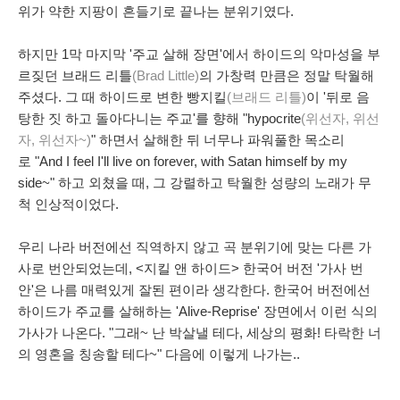
위가 약한 지팡이 흔들기로 끝나는 분위기였다.
하지만 1막 마지막 '주교 살해 장면'에서 하이드의 악마성을 부
르짖던 브래드 리틀
(Brad Little)
의 가창력 만큼은 정말 탁월해
주셨다. 그 때 하이드로 변한 빵지킬
(브래드 리틀)
이 '뒤로 음
탕한 짓 하고 돌아다니는 주교'를 향해 "hypocrite
(위선자, 위선
자, 위선자~)
" 하면서 살해한 뒤 너무나 파워풀한 목소리
로 "And I feel I'll live on forever, with Satan himself by my
side~" 하고 외쳤을 때, 그 강렬하고 탁월한 성량의 노래가 무
척 인상적이었다.
우리 나라 버전에선 직역하지 않고 곡 분위기에 맞는 다른 가
사로 번안되었는데, <지킬 앤 하이드> 한국어 버전 '가사 번
안'은 나름 매력있게 잘된 편이라 생각한다. 한국어 버전에선
하이드가 주교를 살해하는 'Alive-Reprise' 장면에서 이런 식의
가사가 나온다. "그래~ 난 박살낼 테다, 세상의 평화! 타락한 너
의 영혼을 칭송할 테다~" 다음에 이렇게 나가는..