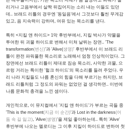
은 배우들이지만, 기본 목소리 자체가 좀 얄쌍하고 파워가 딸
리거나 고음부에서 살짝 뒤집어지는 소리 내는 이들도 있던
데.. 브래드 리틀의 경우엔 '동일음'에서 그것보다 훨씬 무게감
있고, 음 지속력이 강하며, 여유 있는 목소리를 낸다.
특히 <지킬 앤 하이드> 1막 후반부에서, 지킬 박사가 약물을
투여한 뒤 괴물 하이드로 변해서 미쳐 날뛰는 장면..
'The
transformation
(변신)
'과 'Alive(
생명)
' 후반부에서 이 브래드 리
틀이 완전 파워풀한 목소리로 노래해서 엄청 인상적이었다. 그
장면에선 브래드 리틀이 제대로 짐승 목소리, 사악한 괴물, 으
르렁 거리는 특이한 '헐크 하이드'의 목소리를 들려 주었다. 우
리 나라 지킬들도 나름 혼신의 힘을 다해 부르기는 하지만, 브
래드 리틀처럼 그 정도의 파워는 없었던 걸 생각하면.. 이번에
나름 문화적 충격을 느낀 셈이다.
개인적으로, 이 뮤지컬에서 '지킬 앤 하이드'가 부르는 곡들 중
'This is the moment
(지금 이 순간)
'과 Lost in the darkness
(어
둠 속 길 잃고)
, 'Alive
(생명)
'을 제일 좋아하는데.. 특히 'Alive'
후반부에 나오는 멜로디는 그 이후 지킬이 하이드로 변하여 첫