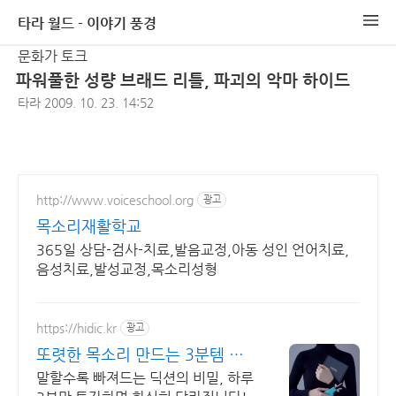
타라 월드 - 이야기 풍경
문화가 토크
파워풀한 성량 브래드 리틀, 파괴의 악마 하이드
타라
2009. 10. 23. 14:52
http://www.voiceschool.org
광고
목소리재활학교
365일 상담-검사-치료,발음교정,아동 성인 언어치료,
음성치료,발성교정,목소리성형
https://hidic.kr
광고
또렷한 목소리 만드는 3분템 목
소리를 바꾸는 쉬운 방법
말할수록 빠져드는 딕션의 비밀, 하루