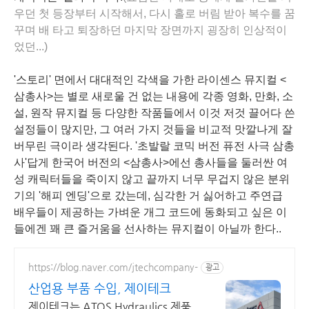
우던 첫 등장부터 시작해서, 다시 홀로 버림 받아 복수를 꿈
꾸며 배 타고 퇴장하던 마지막 장면까지 굉장히 인상적이
었던...)
'스토리' 면에서 대대적인 각색을 가한 라이센스 뮤지컬 <
삼총사>는 별로 새로울 건 없는 내용에 각종 영화, 만화, 소
설, 원작 뮤지컬 등 다양한 작품들에서 이것 저것 끌어다 쓴
설정들이 많지만, 그 여러 가지 것들을 비교적 맛깔나게 잘
버무린 극이라 생각된다. '초발랄 코믹 버전 퓨전 사극 삼총
사'답게 한국어 버전의 <삼총사>에선 총사들을 둘러싼 여
성 캐릭터들을 죽이지 않고 끝까지 너무 무겁지 않은 분위
기의 '해피 엔딩'으로 갔는데, 심각한 거 싫어하고 주연급
배우들이 제공하는 가벼운 개그 코드에 동화되고 싶은 이
들에겐 꽤 큰 즐거움을 선사하는 뮤지컬이 아닐까 한다..
https://blog.naver.com/jtechcompany-
광고
산업용 부품 수입, 제이테크
제이테크는 ATOS Hydraulics 제품