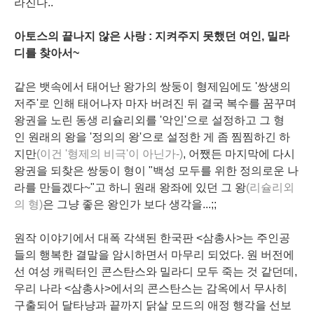
라진다..
아토스의 끝나지 않은 사랑 : 지켜주지 못했던 여인, 밀라
디를 찾아서~
같은 뱃속에서 태어난 왕가의 쌍둥이 형제임에도 '쌍생의
저주'로 인해 태어나자 마자 버려진 뒤 결국 복수를 꿈꾸며
왕권을 노린 동생 리슐리외를 '악인'으로 설정하고 그 형
인 원래의 왕을 '정의의 왕'으로 설정한 게 좀 찜찜하긴 하
지만
(이건 '형제의 비극'이 아닌가-)
, 어쨌든 마지막에 다시
왕권을 되찾은 쌍둥이 형이 "백성 모두를 위한 정의로운 나
라를 만들겠다~"고 하니 원래 왕좌에 있던 그 왕
(리슐리외
의 형)
은 그냥 좋은 왕인가 보다 생각을...;;
원작 이야기에서 대폭 각색된 한국판 <삼총사>는 주인공
들의 행복한 결말을 암시하면서 마무리 되었다. 원 버전에
선 여성 캐릭터인 콘스탄스와 밀라디 모두 죽는 것 같던데,
우리 나라 <삼총사>에서의 콘스탄스는 감옥에서 무사히
구출되어 달타냥과 끝까지 닭살 모드의 애정 행각을 선보