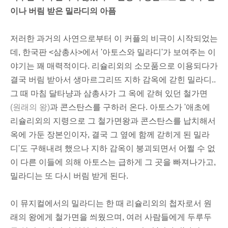
이나 버림 받은 밀라디의 아픔
저러한 과거의 사연으로부터 이 커플의 비극이 시작되었는
데, 한국판 <삼총사>에서 '아토스와 밀라디'가 보여주는 이
야기는 꽤 매력적이다. 리슐리외의 소모품으로 이용되다가
결국 버림 받아서 생마르그리뜨 지하 감옥에 갇힌 밀라디..
그 때 마침 달타냥과 삼총사가 그 옥에 갇혀 있던 철가면
(원래의 왕)
과 콘스탄스를 구하러 온다. 아토스가 '애초에
리슐리외의 지령으로 그 철가면왕과 콘스탄스를 납치해서
옥에 가둔 장본인이자, 결국 그 옆에 함께 갇히게 된 밀라
디'도 구해내려 했으나 지하 감옥이 붕괴되면서 어쩔 수 없
이 다른 이들에 의해 아토스는 급하게 그 곳을 빠져나가고,
밀라디는 또 다시 버림 받게 된다.
이 뮤지컬에서의 밀라디는 한 때 리슐리외의 첩자로서 원
래의 왕에게 철가면을 씌웠으며, 여러 사람들에게 두루두