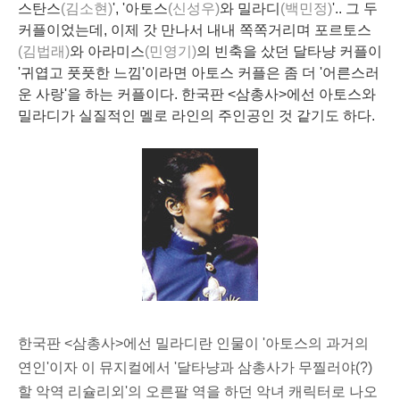
스탄스
(김소현)
', '아토스
(신성우)
와 밀라디
(백민정)
'.. 그 두
커플이었는데, 이제 갓 만나서 내내 쪽쪽거리며 포르토스
(김법래)
와 아라미스
(민영기)
의 빈축을 샀던 달타냥 커플이
'귀엽고 풋풋한 느낌'이라면 아토스 커플은 좀 더 '어른스러
운 사랑'을 하는 커플이다. 한국판 <삼총사>에선 아토스와
밀라디가 실질적인 멜로 라인의 주인공인 것 같기도 하다.
한국판 <삼총사>에선 밀라디란 인물이 '아토스의 과거의
연인'이자 이 뮤지컬에서 '달타냥과 삼총사가 무찔러야(?)
할 악역 리슐리외'의 오른팔 역을 하던 악녀 캐릭터로 나오