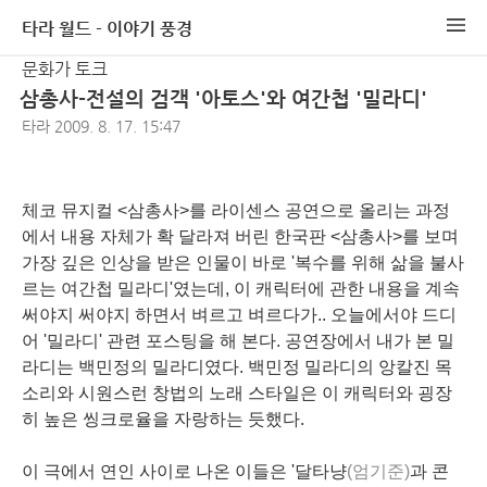
타라 월드 - 이야기 풍경
문화가 토크
삼총사-전설의 검객 '아토스'와 여간첩 '밀라디'
타라
2009. 8. 17. 15:47
체코 뮤지컬 <삼총사>를 라이센스 공연으로 올리는 과정
에서 내용 자체가 확 달라져 버린 한국판 <삼총사>를 보며
가장 깊은 인상을 받은 인물이 바로 '복수를 위해 삶을 불사
르는 여간첩 밀라디'였는데, 이 캐릭터에 관한 내용을 계속
써야지 써야지 하면서 벼르고 벼르다가.. 오늘에서야 드디
어 '밀라디' 관련 포스팅을 해 본다. 공연장에서 내가 본 밀
라디는 백민정의 밀라디였다. 백민정 밀라디의 앙칼진 목
소리와 시원스런 창법의 노래 스타일은 이 캐릭터와 굉장
히 높은 씽크로율을 자랑하는 듯했다.
이 극에서 연인 사이로 나온 이들은 '달타냥
(엄기준)
과 콘