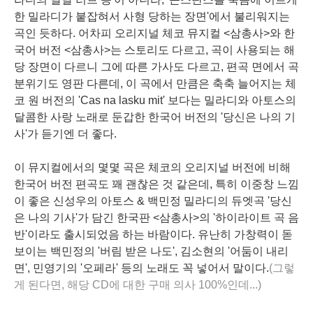
한 밀라디가 붙잡혀서 사형 당하는 장면'에서 불리워지는
곡인 듯하다. 어차피 오리지널 체코 뮤지컬 <삼총사>와 한
국어 버전 <삼총사>는 스토리도 다르고, 곡이 사용되는 해
당 장면이 다르니 그에 따른 가사도 다르고, 편곡 면에서 곡
분위기도 영판 다른데, 이 곡에서 만큼은 축축 늘어지는 체
코 원 버전의 'Cas na lasku mit' 보다는 밀라디와 아토스의
달콤한 사랑 노래로 둔갑한 한국어 버전의 '당신은 나의 기
사'가 듣기엔 더 좋다.
이 뮤지컬에서의 몇몇 곡은 체코의 오리지널 버전에 비해
한국어 버전 편곡도 꽤 괜찮은 것 같은데, 특히 이중창 느낌
이 좋은 신성우의 아토스 & 백민정 밀라디의 듀엣곡 '당신
은 나의 기사'가 담긴 한국판 <삼총사>의 '하이라이트 곡 음
반'이라도 출시되었음 하는 바람이다. 유난히 가창력이 돋
보이는 백민정의 '버림 받은 나도', 김소현의 '어둠이 내리
면', 민영기의 '오페라' 등의 노래도 꼭 넣어서 말이다.
(그렇
게 된다면, 해당 CD에 대한 구매 의사 100%인데...)