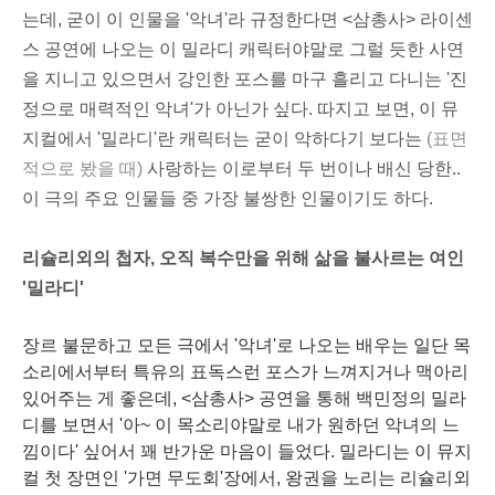
는데, 굳이 이 인물을 '악녀'라 규정한다면 <삼총사> 라이센
스 공연에 나오는 이 밀라디 캐릭터야말로 그럴 듯한 사연
을 지니고 있으면서 강인한 포스를 마구 흘리고 다니는 '진
정으로 매력적인 악녀'가 아닌가 싶다. 따지고 보면, 이 뮤
지컬에서 '밀라디'란 캐릭터는 굳이 악하다기 보다는
(
표면
적으로 봤을 때)
사랑하는 이로부터 두 번이나 배신 당한..
이 극의 주요 인물들 중 가장 불쌍한 인물이기도 하다.
리슐리외의 첩자, 오직 복수만을 위해 삶을 불사르는 여인
'밀라디'
장르 불문하고 모든 극에서 '악녀'로 나오는 배우는 일단 목
소리에서부터 특유의 표독스런 포스가 느껴지거나 맥아리
있어주는 게 좋은데, <삼총사> 공연을 통해 백민정의 밀라
디를 보면서 '아~ 이 목소리야말로 내가 원하던 악녀의 느
낌이다' 싶어서 꽤 반가운 마음이 들었다. 밀라디는 이 뮤지
컬 첫 장면인 '가면 무도회'장에서, 왕권을 노리는 리슐리외