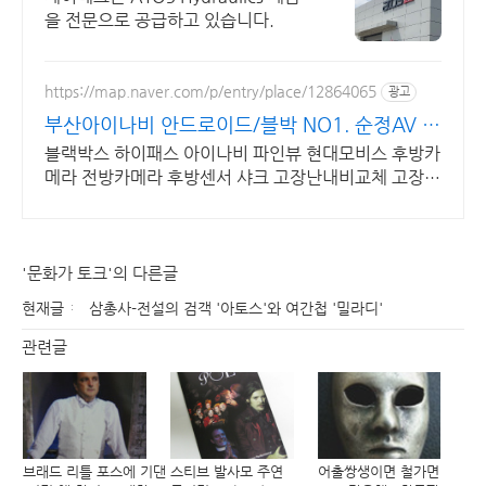
을 전문으로 공급하고 있습니다.
https://map.naver.com/p/entry/place/12864065
광고
부산아이나비 안드로이드/블박 NO1. 순정AV 교
체설치!
블랙박스 하이패스 아이나비 파인뷰 현대모비스 후방카
메라 전방카메라 후방센서 샤크 고장난내비교체 고장난
블랙박스교체 흐릿한후방카메라교체 잡소리방지 배선
방음작업기본!!
'문화가 토크'의 다른글
현재글
삼총사-전설의 검객 '아토스'와 여간첩 '밀라디'
관련글
브래드 리틀 포스에 기댄
스티브 발사모 주연
어출쌍생이면 철가면