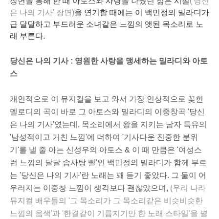
장면을 통해 한 때 아토스와 사랑을 나눴던 젊은 시절
('당신
은 나의 기사' 장면)
을 연기할 때에는 이 백민정의 밀라디가
급 달달하고 부드러운 소녀같은 느낌의 앳된 목소리로 노
래 부른다.
당신은 나의 기사 : 영원한 사랑을 맹세하는 밀라디와 아토
스
개인적으로 이 뮤지컬을 보고 와서 가장 인상적으로 꽂힌
멜로디의 곡이 바로 그 아토스와 밀라디의 이중창곡 '당신
은 나의 기사'였는데, 목소리에서 왕을 지키는 남자
특유의
'남성적이고 거친 느낌'에 더하여 '기사다운 진중한 분위
기'를 낼 줄 아는 신성우의 아토스 & 이 때 만큼은 '여성스
런 느낌의 달달 솜사탕 삘'인 백민정의 밀라디가 함께 부르
는 '당신은 나의 기사'란 노래는 꽤 듣기 좋았다. 그 둘이 어
우러지는 이중창 느낌이 생각보다 괜찮았으며,
(우리 나라
뮤지컬 배우들의 '그 목소리가 그 목소리같은 비슷비슷한
느낌의 음색'과 '한결같이 기름지기만 한 노래 스타일'을 별