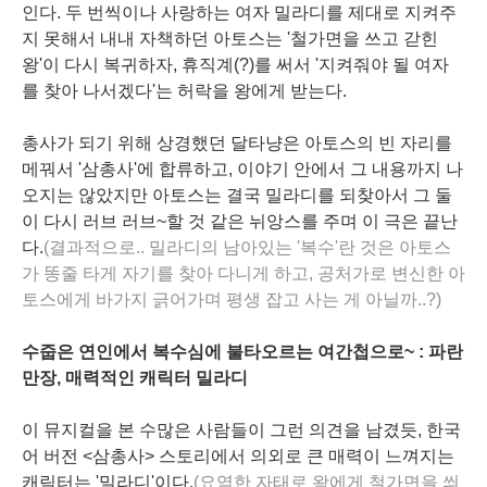
인다. 두 번씩이나 사랑하는 여자 밀라디를 제대로 지켜주
지 못해서 내내 자책하던 아토스는 '철가면을 쓰고 갇힌
왕'이 다시 복귀하자, 휴직계(?)를 써서 '지켜줘야 될 여자
를 찾아 나서겠다'는 허락을 왕에게 받는다.
총사가 되기 위해 상경했던 달타냥은 아토스의 빈 자리를
메꿔서 '삼총사'에 합류하고, 이야기 안에서 그 내용까지 나
오지는 않았지만 아토스는 결국 밀라디를 되찾아서 그 둘
이 다시 러브 러브~할 것 같은 뉘앙스를 주며 이 극은 끝난
다.
(결과적으로.. 밀라디의 남아있는 '복수'란 것은 아토스
가 똥줄 타게 자기를 찾아 다니게 하고, 공처가로 변신한 아
토스에게 바가지 긁어가며 평생 잡고 사는 게 아닐까..?)
수줍은 연인에서 복수심에 불타오르는 여간첩으로~ : 파란
만장, 매력적인 캐릭터 밀라디
이 뮤지컬을 본 수많은 사람들이 그런 의견을 남겼듯, 한국
어 버전 <삼총사> 스토리에서 의외로 큰 매력이 느껴지는
캐릭터는 '밀라디'이다.
(
요염한
자태로 왕에게 철가면을 씌