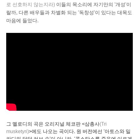
로 선호하지 않는지라)
이들의 목소리에 자기만의 '개성'이
랄까, 다른 배우들과 차별화 되는 '독창성'이 있다는 대목도
마음에 들었다.
그 멜로디의 곡은 오리지널 체코판 <삼총사
(Tri
musketyri)
>에도 나오는 곡이다. 원 버전에선 '아토스와 밀
라디의 달달 러브 송'이 아니라, '콘스탄스를 죽음에 이르게