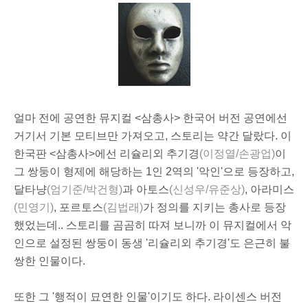
얼마 전에 공연한 뮤지컬 <삼총사> 한국어 버전 공연에선
거기서 기본 모티브만 가져오고, 스토리는 약간 달랐다. 이
한국판 <삼총사>에선 리슐리외 추기경
(이정열/손광업)
이
그 쌍둥이 형제에 해당하는 1인 2역의 '악인'으로 등장하고,
달타냥
(엄기준/박건형)
과 아토스
(신성우/유준상)
, 아라미스
(민영기)
, 포르토스
(김법래)
가 정의를 지키는 총사로 등장
했었는데.. 스토리를 곰곰히 따져 보니까 이 뮤지컬에서 악
인으로 설정된 쌍둥이 동생 '리슐리외 추기경'도 은근히 불
쌍한 인물이다.
또한 그 '행적이 묘연한 인물'이기도 하다. 라이센스 버전