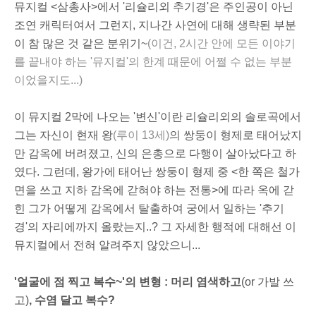
뮤지컬 <삼총사>에서 '리슐리외 추기경'은 주인공이 아닌
조연 캐릭터여서 그런지, 지나간 사연에 대해 생략된 부분
이 참 많은 것 같은 분위기~
(이건, 2시간 안에 모든 이야기
를 끝내야 하는 '뮤지컬'의 한계 때문에 어쩔 수 없는 부분
이었을지도...)
이 뮤지컬 2막에 나오는 '변신'이란 리슐리외의 솔로곡에서
그는 자신이 현재 왕
(루이 13세)
의 쌍둥이 형제로 태어났지
만 감옥에 버려졌고, 신의 은총으로 다행이 살아났다고 하
였다. 그런데, 왕가에 태어난 쌍둥이 형제 중 <한 쪽은 철가
면을 쓰고 지하 감옥에 갇혀야 하는 전통>에 따라 옥에 갇
힌 그가 어떻게 감옥에서 탈출하여 궁에서 일하는 '추기
경'의 자리에까지 올랐는지..? 그 자세한 행적에 대해선 이
뮤지컬에서 전혀 알려주지 않았으니...
'얼굴에 점 찍고 복수~'의 변형 : 머리 염색하고
(or 가발 쓰
고)
, 수염 달고 복수?