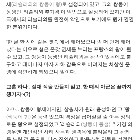
세
(리슐리외의 쌍둥이 형)
로 설정되어 있고, 그의 쌍둥이
동생인 '리슐리외 추기경'이 악인으로 설정되어 있지만 이
극에서의 리슐리외를 완전히 악인으로 보기에도 뭔가 찜찜
한 분위기이다.
'한 날 한 시에 같은 뱃속'에서 태어났으나 좀 더 먼저 태어
났다는 이유로 형은 온갖 권세를 누리는 프랑스의 왕이 될
수 있고, 그 쌍둥이 동생인 리슐리외는 왕족이었음에도 불
구하고 태어나자 마자 지하 감옥으로 버려지는 처참한 운
명에 직면하게 되었으니 말이다..
교훈 하나 : 절대 적을 만들지 말고, 한 때의 아군은 끝까지
챙기자~
(?)
아마.. 쌍둥이 형제이지만, 삼총사가 원래 충성하던 그 '왕
(쌍둥이 형)
'은 능력 있으며 백성을 굽어살필 줄 아는 정의
로운 왕으로 설정되었고 '리슐리외
(쌍둥이 동생)
추기경'의
경우엔 개인적인 사리 사욕과 권력욕에 불타올라 그 왕좌
를 노린 것 쯤으로, 다소 잔인하고 탐욕스런 인물로 설정하