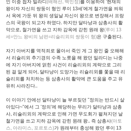
인 이중 첩자 밀라디
(배해선, 백민정)
를 이용하여 '현재의
왕이자 자신의 쌍둥이 형인 루이 13세'에게 철가면을 씌워
서 옥에 가둔 뒤 왕의 생일날 자신이 왕으로 변장해서 프랑
스의 국왕이 되고자 하였다. 하지만 달타냥과 삼총사의 활
약으로, 철가면을 쓰고 지하 감옥에 갇힌 원래 왕
(루이 13
세=안느 왕비의 남편=리슐리외의 쌍둥이 형)
은 구출된다.
자기 아버지를 역적죄로 몰아서 죽인 게 그 왕인 줄 오해해
서 리슐리외 추기경의 수족 노릇을 해 왔던 밀라디는 나중
에 자기 아버지에 얽힌 사건이 리슐리외의 계략으로 그리
된 걸 알게 되어, 달타냥이 도망가는 리슐리외를 쫓을 때 리
슐리외를 처치하는 등 삼총사의 활약에 큰 도움을 주고 유
유히 사라진다..
이 이야기 안에선 달타냥이 늘 부르짖던 "정의는 반드시 살
아있다~"에서 그 '정의'에 해당하는 무리가 달타냥과 삼총
사, 리슐리외의 계략으로 인해 가면 무도회가 펼쳐지던 날
철가면을 쓰고 지하 감옥에 갇힌 원래 왕.. 즉 삼총사
(아토
스, 아라미스, 포르토스)
가 원래부터 충성해 왔던 루이 13