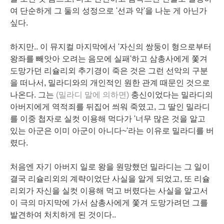
여 단순하게 그 둘의 성정으로 '선과 악'을 나눈 게 아닌가
싶다.
하지만.. 이 뮤지컬 마지막에서 '자신의 쌍둥이 형으로부터
왕좌를 빼앗아 오려는 음모에 실패'하고 삼총사에게 쫓겨
도망가던 리슐리외 추기경이 죽은 것은 그런 선악의 구분
을 떠나서, 밀라디와의 개인적인 원한 관계 때문인 것으로
나온다. 그는
(밀라디 말에 의하면)
충신이었다는 밀라디의
아버지에게 역적죄를 뒤집어 씌워 죽였고, 그 딸인 밀라디
를 이중 첩자로 실컷 이용해 먹다가 '너무 많은 것을 알고
있는 아군은 이미 아군이 아니다~'라는 이유로 밀라디를 버
렸다.
처음엔 자기 아버지 일로 왕을 원망했던 밀라디는 그 일이
결국 리슐리외의 계략이었단 사실을 알게 되었고, 또 리슐
리외가 자신을 실컷 이용해 먹고 버렸다는 사실을 알고서
이 극의 마지막에 가서 삼총사에게 쫓겨 도망가려던 그를
발견하여 처치하게 된 것이다..