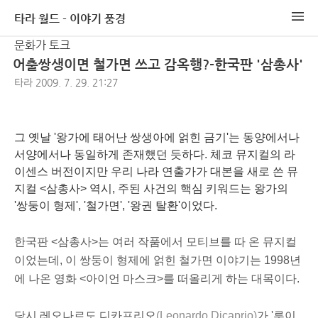
타라 월드 - 이야기 풍경
문화가 토크
어출쌍생이면 철가면 쓰고 감옥행?-한국판 '삼총사'
타라
2009. 7. 29. 21:27
그 옛날 '왕가에 태어난 쌍생아에 얽힌 금기'는 동양에서나
서양에서나 동일하게 존재했던 듯하다. 체코 뮤지컬의 라
이센스 버전이지만 우리 나라 연출가가 대본을 새로 쓴 뮤
지컬 <삼총사> 역시, 주된 사건의 핵심 키워드는 왕가의
'
쌍둥이
형제', '
철가면
', '
왕권
탈환'이었다.
한국판 <삼총사>는 여러 작품에서 모티브를 따 온 뮤지컬
이었는데, 이 쌍둥이 형제에 얽힌 철가면 이야기는 1998년
에 나온 영화 <아이언 마스크>를 떠올리게 하는 대목이다.
당시 레오나르도 디카프리오
(Leonardo Dicaprio)
가 '루이