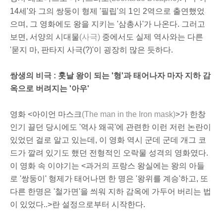
14세'와 그의 쌍둥이 형제 '필립'의 1인 2역으로 출연했었
으며, 그 영화에도 왕을 지키는 '삼총사'가 나온다. 그러고
보면, 서양의 시대물
(사극)
중에서도 실제 역사와는 다른
'묻지 마, 판타지 사극(?)'이 굉장히 많은 듯하다.
쌍생의 비극 : 훗날 왕이 되는 '형'과 태어나자 마자 지하 감
옥으로 버려지는 '아우'
영화 <아이언 마스크
(The man in the Iron mask)
>가 한창
인기 끌던 당시에도 '역사 왜곡'에 관련한 이런 저런 논란이
있었던 걸로 알고 있는데, 이 영화 역시 군데 군데 개그 코
드가 깔려 있기도 했던 전형적인 오락물 성격의 영화였다.
이 영화 속 이야기는 <과거의 프랑스 왕실에는 왕의 아들
로 '쌍둥이' 형제가 태어나면 한 명은 '왕위를 계승'하고, 또
다른 한명은 '철가면'을 씌워 지하 감옥에 가두어 버리는 법
이 있었다..>란 설정으로부터 시작한다.