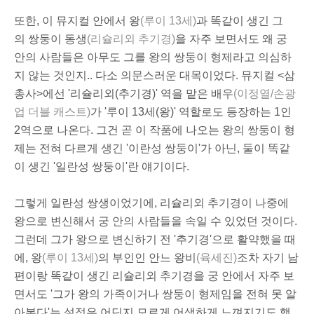
또한, 이 뮤지컬 안에서 왕
(루이 13세)
과 똑같이 생긴 그
의 쌍둥이 동생
(리슐리외 추기경)
을 자주 보면서도 왜 궁
안의 사람들은 아무도 그를 왕의 쌍둥이 형제라고 의심하
지 않는 것인지.. 다소 의문스러운 대목이었다. 뮤지컬 <삼
총사>에선 '리슐리외(추기경)' 역을 맡은 배우
(이정열/손광
업 더블 캐스트)
가 '루이 13세(왕)' 역할로도 등장하는 1인
2역으로 나온다. 그건 곧 이 작품에 나오는 왕의 쌍둥이 형
제는 전혀 다르게 생긴 '이란성 쌍둥이'가 아닌, 둘이 똑같
이 생긴 '일란성 쌍둥이'란 얘기이다.
그렇게 일란성 쌍생이었기에, 리슐리외 추기경이 나중에
왕으로 변신해서 궁 안의 사람들을 속일 수 있었던 것이다.
그런데 그가 왕으로 변신하기 전 '추기경'으로 활약했을 때
에, 왕
(루이 13세)
의 부인인 안느 왕비
(육세진)
조차 자기 남
편이랑 똑같이 생긴 리슐리외 추기경을 궁 안에서 자주 보
면서도 '그가 왕의 가족이거나 쌍둥이 형제임을 전혀 못 알
아본다'는 설정은 어딘지 모르게 어색하게 느껴지기도 했