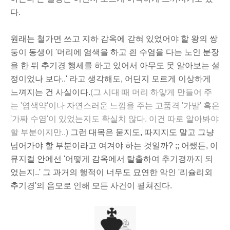
다.
원래는 철가면 쓰고 지하 감옥에 갇혀 있었어야 할 왕의 쌍
둥이 동생이 '머리에 염색을 하고 흰 수염을 다는 노인 분장
을 한 뒤 추기경 행세를 하고 있어서 아무도 못 알아보는 설
정이었나 보다..' 라고 생각해도, 어딘지 모르게 이상하게
느껴지는 건 사실이다.
(그 시대 때 머리 하얗게 만들어 주
는 '염색약'이나 자연스러운 느낌을 주는 고품격 '가발' 혹은
'가짜 수염'이 있었는지도 확실치 않다. 이건 따로 알아봐야
할 부분이지만..)
그런 대목은 묻지도, 따지지도 말고 그냥
넘어가야 할 부분이라고 여겨야 하는 것일까? ;; 어쨌든, 이
뮤지컬 안에선 '어떻게 감옥에서 탈출하여 추기경까지 되
었는지..' 그 과거의 행적이 너무도 묘연한 악인 '리슐리외
추기경'의 음모로 인해 모든 사건이 펼쳐진다.