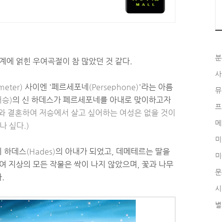
분
계에 얽힌 우여곡절이 참 많았던 것 같다.
사
meter)
사이엔 '페르세포네
(Persephone)
'라는 아름
뮤
저승)
의 신 하데스가 페르세포네를 아내로 맞이하고자
프
와 결혼하여 저승에서 살고 싶어하는 여성은 없을 것이
메
나 싶다.)
미
이 하데스
(Hades)
의 아내가 되었고, 데메테르는 딸을
미
여 지상의 모든 작물은 싹이 나지 않았으며, 꽃과 나무
문
다.
시
별