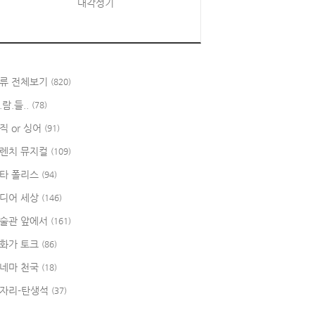
대각성기
류 전체보기
(820)
.람.들..
(78)
직 or 싱어
(91)
렌치 뮤지컬
(109)
타 폴리스
(94)
디어 세상
(146)
술관 앞에서
(161)
화가 토크
(86)
네마 천국
(18)
자리-탄생석
(37)