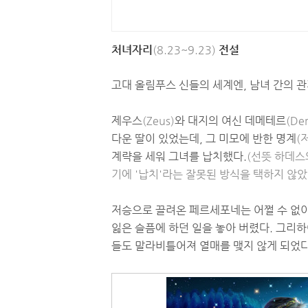
처녀자리
(8.23~9.23)
전설
고대 올림푸스 신들의 세계엔, 남녀 간의 관
제우스
(Zeus)
와 대지의 여신 데메테르
(De
다운 딸이 있었는데, 그 미모에 반한 명계
(
계략을 세워 그녀를 납치했다.
(선뜻 하데스
기에 '납치'라는 잘못된 방식을 택하지 않았
저승으로 끌려온 페르세포네는 어쩔 수 없
잃은 슬픔에 하던 일을 놓아 버렸다. 그리하
들도 말라비틀어져 열매를 맺지 않게 되었