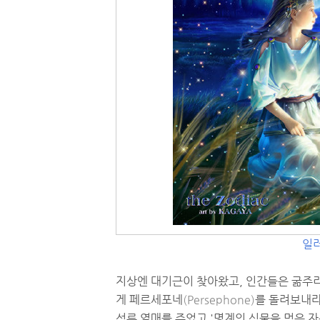
일러
지상엔 대기근이 찾아왔고, 인간들은 굶주
게 페르세포네
(Persephone)
를 돌려보내라
석류 열매를 주었고 '명계의 식물을 먹은 