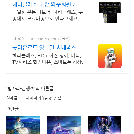
헤라클레스 쿠팡 와우회원 캐시
적립
탁월한 운동 파트너, 헤라클레스, 쿠
팡에서 무료배송으로 만나보세요. 컨
디션 관리가 필요할 때! 로켓배송으
로 빠르고 신선하게 받아보세요.
http://clean.cinefox.com
광고
굿다운로드 영화관 씨네폭스
헤라클레스, HD고화질 영화, 애니,
TV시리즈 합법다운, 스마트폰 감상.
'별자리-탄생석'의 다른글
현재글
'사자자리(Leo)' 전설
관련글