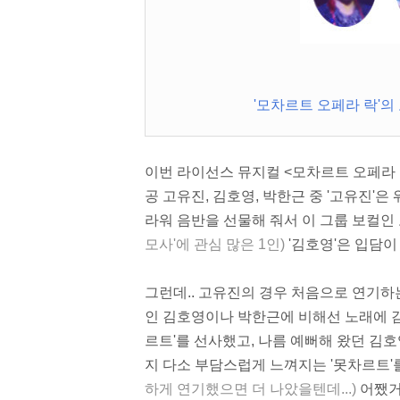
'모차르트 오페라 락'의
이번 라이선스 뮤지컬 <모차르트 오페라 락
공 고유진, 김호영, 박한근 중 '고유진'은
라워 음반을 선물해 줘서 이 그룹 보컬인
모사'에 관심 많은 1인)
'김호영'은 입담이
그런데.. 고유진의 경우 처음으로 연기하
인 김호영이나 박한근에 비해선 노래에 감
르트'를 선사했고, 나름 예뻐해 왔던 김
지 다소 부담스럽게 느껴지는 '못차르트'를
하게 연기했으면 더 나았을텐데...)
어쨌거