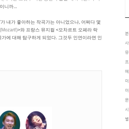
니까...
'가 내가 좋아하는 작곡가는 아니었으나, 어쩌다 몇
(Mozart!)
>와 프랑스 뮤지컬 <모차르트 오페라 락
분
곡가에 대해 탐구하게 되었다. 그것두 인연이라면 인
사
뮤
프
메
미
미
문
시
별