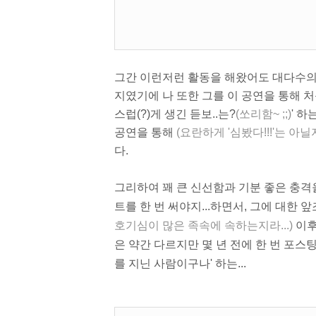
그간 이런저런 활동을 해왔어도 대다수의
지였기에 나 또한 그를 이 공연을 통해 처음
스럽(?)게 생긴 듣보..는?
(쏘리함~ ;;)
' 
공연을 통해
(요란하게 '심봤다!!!'는 아
다.
그리하여 꽤 큰 신선함과 기분 좋은 충격을
트를 한 번 써야지...하면서, 그에 대한 
호기심이 많은 족속에 속하는지라...)
이후
은 약간 다르지만 몇 년 전에 한 번 포스
를 지닌 사람이구나' 하는...