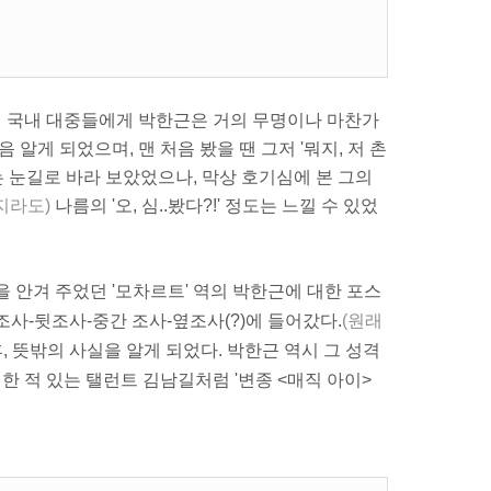
 국내 대중들에게 박한근은 거의 무명이나 마찬가
 알게 되었으며, 맨 처음 봤을 땐 그저 '뭐지, 저 촌
하는 눈길로 바라 보았었으나, 막상 호기심에 본 그의
닐지라도)
나름의 '오, 심..봤다?!' 정도는 느낄 수 있었
 안겨 주었던 '모차르트' 역의 박한근에 대한 포스
앞조사-뒷조사-중간 조사-옆조사(?)에 들어갔다.
(원래
, 뜻밖의 사실을 알게 되었다. 박한근 역시 그 성격
팅한 적 있는 탤런트 김남길처럼 '변종 <매직 아이>