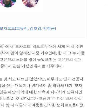
 모차르트(고유진, 김호영, 박한근)
>에서 '모차르트' 역으로 무대에 서게 된 세 주인
 워낙에 많이 알려진 대중 가수인데, 한 때 그 누가 플
 고유진의 노래를 많이 들었으며
(+ '고유진의 성대
 좋아서 관심 가졌던
뮤지컬 배우이다.
는 것 치고 나쁘진 않았지만, 아무래도 연기 전공자
정 싣는 대목이나 연기력이 좀 약해서 내게 '모자
호영은 해당 배역에 대한 의욕이 지나치게 넘쳐서인
 보여준 것 같다.
(그가 조금만 '톤 다운'해서 적절
나 셋 다 나름의 귀여움을 간직한 모차르트들이었