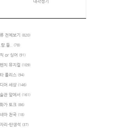
대각성기
류 전체보기
(820)
.람.들..
(78)
직 or 싱어
(91)
렌치 뮤지컬
(109)
타 폴리스
(94)
디어 세상
(146)
술관 앞에서
(161)
화가 토크
(86)
네마 천국
(18)
자리-탄생석
(37)